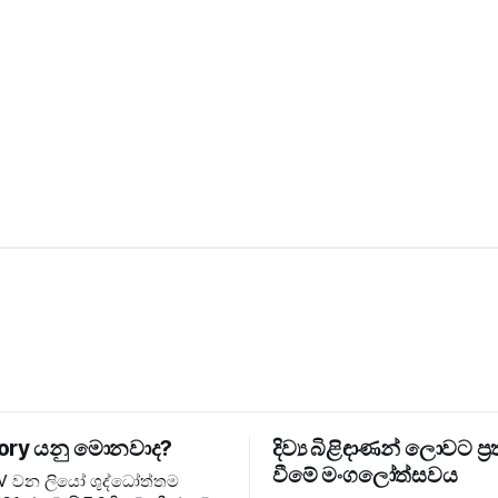
ory යනු මොනවාද?
දිව්‍ය බිළිඳාණන් ලොවට ප්‍ර
වීමේ මංගලෝත්සවය
XIV වන ලියෝ ශුද්ධෝත්තම