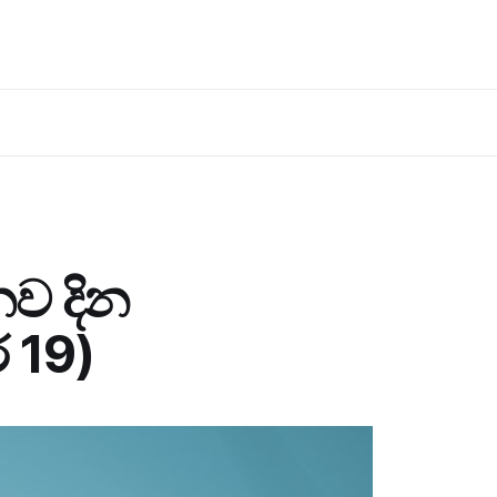
නව දින
් 19)