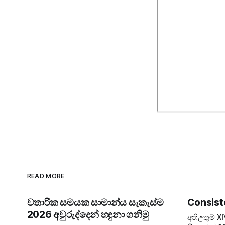
READ MORE
චතාරික සමයක සාමාන්ය සැකැස්ම
Consist
2026 අවුරුද්දෙන් හඳුනා ගනිමු
අතිඋතුම් 