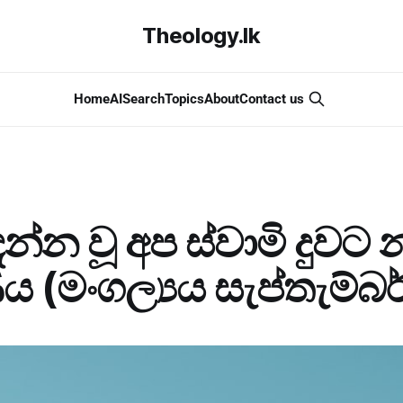
Theology.lk
Home
AI
Search
Topics
About
Contact us
දන්න වූ අප ස්වාමි දුවට 
 (මංගල්‍යය සැප්තැම්බර