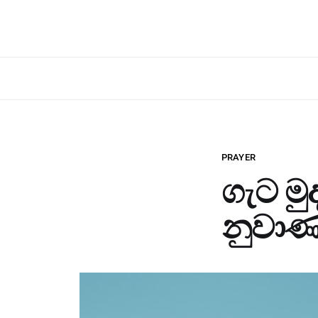
PRAYER
ගැට මු
නුවාණය