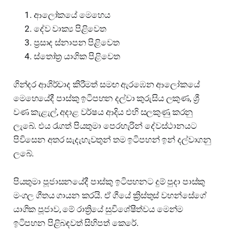
ආලෝකයේ මෙහෙය
දේව වාක්‍ය පිළිවෙත
ප්‍රසාද ස්නාපන පිළිවෙත
ස්තෝත්‍ර යාගික පිළිවෙත
ගින්දර ආශිර්වාද කිරීමත් සම‍ඟ ඇරඹෙන ආලෝකයේ
මෙහෙයේදී පාස්කු ඉටිපහන දල්වා කුරුසිය ලකුණ, ශ්‍රී
වණ කැළැල්, අදාළ වර්ෂය ආදිය එහි සලකුණු කරනු
ලැබේ. එය රැගත් පියතුමා පෙරහැරින් දේවස්ථානයට
පිවිසෙන අතර සැදැහැවතුන් තම ඉටිපහන් ඉන් දල්වාගනු
ලබේ.
පියතුමා පූජාසනයේදී පාස්කු ඉටිපහනට දුම් පුදා පාස්කු
මංගල ගීතය ගායන කරයි. ඒ ගීයේ ක්‍රිස්තුස් වහන්සේගේ
යාගික පූජාව, මේ රාත්‍රියේ සුවිශේෂීත්වය මෙන්ම
ඉටිපහන පිළිබඳවත් සිහිපත් කෙරේ.