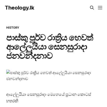
Theology.lk
HISTORY
පාස්කු පූර්ව රාත්‍රිය හෙවත්
ආලේලුයියා සෙනසුරාදා
ජනවන්දනාව
ආලේලුයියා සෙනසුරාදා මෙහෙයේ ප්‍රධාන කොටස්
හතරකි