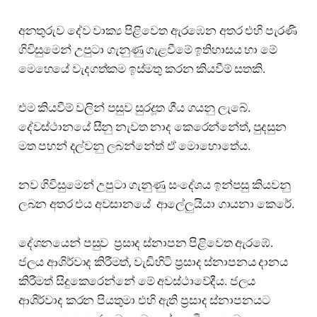
අනතුරුව දේව වාක්‍ය පිළිවෙත ඇරඹෙන අතර එහි පැරණි
ගිවිසුමෙන් උපුටා ගැනුණු ගැළවීමේ ඉතිහාසය හා මේ
මෙහෙයේ වැදගත්කම ඉස්මතු කරන කියවීම් සතකි.
එම කියවීම් වලින් පසුව සුරදූත ගීය ගයනු ලැබේ.
දේවස්ථානයේ සීනු නැවත නාද කෙරෙන්නේත්, පුදසුන
මත පහන් දල්වනු ලබන්නේත් ඒ මොහොතේය.
නව ගිවිසුමෙන් උපුටා ගැනුණු සංදේශය ඉන්පසු කියවනු
ලබන අතර එය අවසානයේ ආලේලුයියා ගායනා කෙරේ.
දේශනයෙන් පසුව ප්‍රසාද ස්නාපන පිළිවෙත ඇරඹේ.
ජලය ආශිර්වාද කිරීමත්, වැඩිහිටි ප්‍රසාද ස්නාපනය දානය
කිරීමත් සිදුකෙරෙන්නේ මේ අවස්ථාවේදීය. ජලය
ආශිර්වාද කරන පියතුමා එහි ඇති ප්‍රසාද ස්නාපනයට