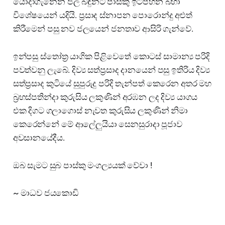
යොදාගැනෙන ජල බඳුනට පාස්කු ඉටිපහන බහා
විශේෂයෙන් යදියි. ප්‍රසාද ස්නාපන පොරොන්දු අළුත්
කිරීමෙන් පසු නව ජලයෙන් ජනතාව ආසිරි ගැන්වේ.
ඉන්පසු ස්තෝත්‍ර යාගික පිළිවෙතේ කොටස් සාමාන්‍ය පරිදි
පවත්වනු ලැබේ. දිව්‍ය සත්ප්‍රසාද දානයෙන් පසු ඉතිරිය දිව්‍ය
සත්ප්‍රසාද කුටියේ සුපුරුදු පරිදි තැන්පත් කෙරෙන අතර මහ
බ්‍රහස්පතින්දා කුරුසිය ලකුණින් අරඹන ලද දිව්‍ය යාගය
එක දිගට ගලාගොස් නැවත කුරුසිය ලකුණින් නිමා
කෙරෙන්නේ මේ ආලේලුයියා සෙනසුරාදා පූජාව
අවසානයේදීය.
ඔබ සැමට සුබ පාස්කු මංගල්‍යයක් වේවා !
~ මාධව ජයකොඩි