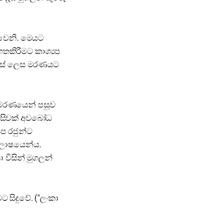
ුවෙනි. මෙයට
 ගතකිරීමට කාශ්‍යප
ිරහස් ලෙස මරණයට
ේ මරණයෙන් පසුව
ිසිවක් අවබෝධ
ප රජුන්ට
ිලාෂයෙන්ය.
 විසින් මුගලන්
 සිදුවේ. ("ලංකා