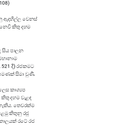
 108)
නු ඇදහිල්ල වෙනස්
නෙවි කිතු දහම
ුද සිය පාලන
 මහානාම
. 521 දී) රජකමට
මණක් සිමා වුණී.
 ලෙස කාශ්‍යප
ි කිතු දහම වැළඳ
 හැකිය. තෙවරක්ම
මු කිතුනු රජු
ටිකාලයක් රටේ රජ