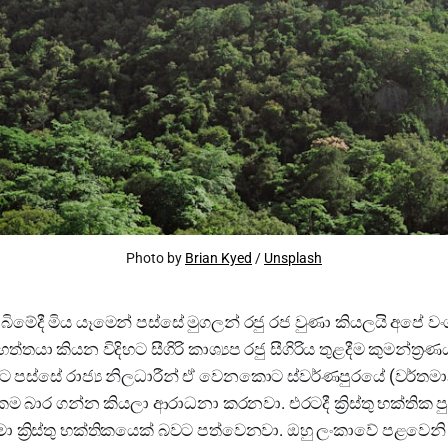
Photo by
Brian Kyed
/
Unsplash
න් බිමේදී මිය යෑමෙන් පස්සේ මුගලන් රජු රජ වුණා කියලයි අපේ
යා කියන විදිහට සීගිරි කාශ්‍යප රජු සීගිරිය තුළදීම කුමන්ත්‍රණ
ඊට පස්සේ රාජ්‍ය නිලධාරීන් ඒ වෙනකොට ස්වර්ණපුරයේ (වර්ත
කම බාර ගන්න කියලා ආරාධනා කරනවා. එරටදී ක්‍රිස්තු භක්තික
ා ක්‍රිස්තු භක්තිකයෙක් බවට පත්වෙනවා. ඔහු ලංකාවේ පළවෙනි ක්‍