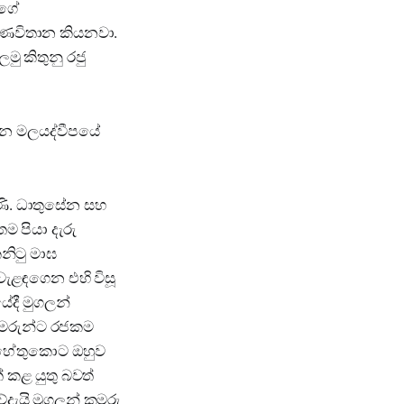
්ගේ
රණවිතාන කියනවා.
ු කිතුනු රජු
 වන මලයද්වීපයේ
ුණි. ධාතුසේන සහ
ම පියා දැරු
නිටු මාඝ
 වැළඳගෙන එහි විසූ
ේදී මුගලන්
කුමරුන්ට රජකම
ය හේතුකොට ඔහුව
 කළ යුතු බවත්
දැයි මුගලන් කුමරු