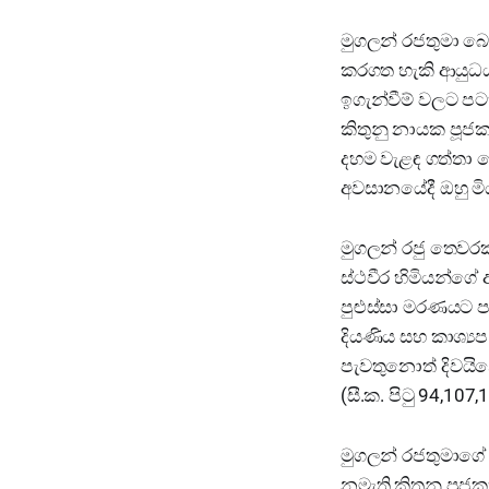
මුගලන් රජතුමා බෞ
කරගත හැකි ආයුධයක
ඉගැන්වීම් වලට පටහ
කිතුනු නායක පූජකත
දහම වැළඳ ගත්තා සේ
අවසානයේදී ඔහු මිය
මුගලන් රජු තෙවර
ස්ථවීර හිමියන්ග
පුළුස්සා මරණයට 
දියණිය සහ කාශ්‍යප
පැවතුනොත් දිවයි
(සී.ක. පිටු 94,107
මුගලන් රජතුමාගේ ක
නමැති කිතුනු පුජ