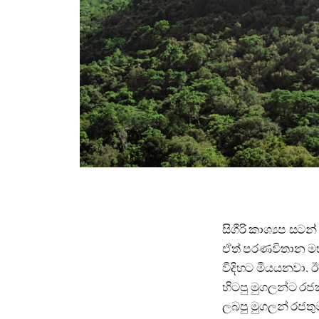
සිගීරි කාශ්‍යප සට
ඒත් පරණවිතාන මහත්ත
විදිහට මියයනවා. 
හිටපු මුගලන්ට රජ
ලබපු මුගලන් රජතුම