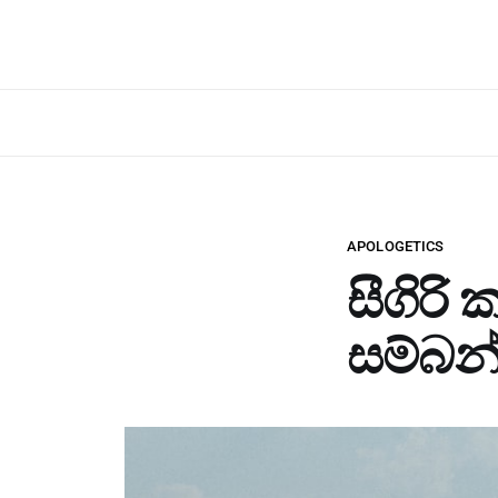
APOLOGETICS
සීගිරි 
සම්බන