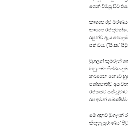
ගෙන් විමසූ විට එල
කාශ්‍යප රජු මරණය
කාශ්‍යප රජතුමන්ගේ
රජුන්ව ඇය පොළඹවා
පත් විය. ("සී.ක." පිට
මුගලන් කුමරුන් ක
ඔහු බෞතිස්මය ලබ
කරගෙන නොව හුදෙක
පක්ෂපාතිවු අය වි
රජකමට පත් වූවාට ප
රජතුමන් බෞතීස්ම ක
මේ අනුව මුගලන් රජ
කිතුනු පුරාණය" පිට