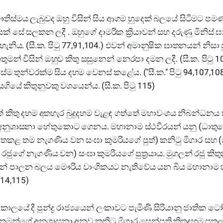
තිස්මය ලැබුවද ඔහු විසින් සිය ආගම හුදෙක් බලයේ සිටීමට ප
් සේ සලකන ලදී . ඔහුගේ දාමරික ක්‍රියාවන් සහ දරුණු මිනිස් 
ැනිය. (සී.ක. පිටු 77,91,104.) එවන් අමානුෂික ඝාතනයන් නිසා පුන
ුමන් විසින් ඔහුව කිතු සසුනෙන් නෙරපා දමන ලදී. (සී.ක. පිටු 10
ම තුන්වරක්ම සිය දහම වෙනස් කළේය. ("සී.ක." පිටු 94,107,108
ගියේ කිතුනුවකු වශයෙන්ය. (සී.ක. පිටු 115)
ක් කිතු දහම අතහැර බුදුදහම වැළඳ ගත්තේ මහාවංශය නිබන්ධන
ේ අනුශාසනා හේතුකොට ගෙනය. මහානාම ස්ථවීරයන් යනු (ධාතුසේ
පතකළ තම නැගණිය වන සංඝා කුමරියගේ පුත්) කනිටු මිගාර සහ 
 රජුගේ නැගණිය වන) සංඝා කුමරියගේ පුත්‍රයාය. මුගලන් රජු කි
නේ පාලන බලය මෞරිය වාංශිකයට නැතිවේය යන බිය මහානාම හිම
,114,115)
ාලයේ දී පුන්ද්‍ර රාජ්‍යයෙන් ලංකාවට පැමිණි සිරියානු ජාතික 
කතුමන්ගේ අනුශාසනා අනුව කනිටු මිගාර සෙන්පති කිතුදහම පතල 