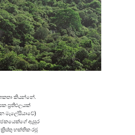
 වංශකතා කියන්නේ.
යක ප්‍රතිඵලයක්
මාන මැලේසියාවේ)
 පුජකයෙක්ගේ ඇසුර
රිස්තු භක්තික රජු