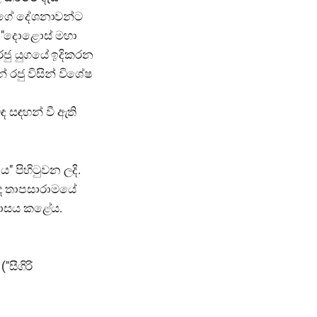
ුමගේ දේශනාවන්ට
් "දොළොස් මහා
 රජු යුගයේ ඉදිකරන
් රජු විසින් විශේෂ
ිබඳ සඳහන් වී ඇති
ය" පිහිටුවන ලදි.
්ද තාපසාරාමයේ
 වාසය කළේය.
"සීගිරි