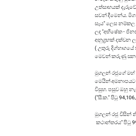
උත්සාහයක් දැරුව
සවන් දීමෙන්ය. මි
සෑය" ලෙස නම්කල ත
ලද "අභිෂේක - ජිනස්
අනුග්‍රහක් දක්වන ලද
( උතුරු දිග්භාගයේ ක
මෙවන් කරුණු සනා
මුගලන් රජුගේ මහ් 
මෙයින් අමනාපයට 
විසුහ. පසුව ඔහු 
("සී.ක." පිටු 94,10
මුගලන් රජු විසින් 
කථාන්තරය" පිටු 9