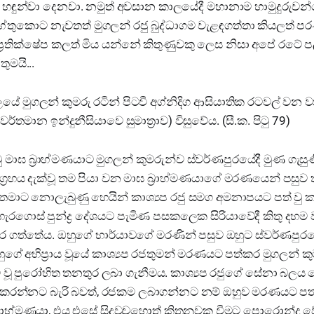
 හඳුන්වා දෙනවා. නමුත් අවසාන කාලයේදී මහානාම හාමුදුරුවන
තුකොට නැවතත් මුගලන් රජු බුද්ධාගම වැළඳගත්තා කියලත් ප
්‍රතික්ෂේප කලත් මිය යන්නේ කිතුණුවකු ලෙස නිසා අපේ රටේ පලම
ුමයි...
ලයේ මුගලන් කුමරු රටින් පිටවී අග්නිදිග ආසියාතික රටවල් වන
්තමාන ඉන්දුනීසියාවෙ සුමාත්‍රාව) විසුවේය. (සී.ක. පිටු 79)
 මාඝ බ්‍රාහ්මණයාට මුගලන් කුමරුන්ව ස්වර්ණපුරයේදී මුණ ගැස
ුග්‍රහය දැක්වූ තම පියා වන මාඝ බ්‍රාහ්මණයාගේ මරණයෙන් පසුව ත
තමාට නොලැබුණු හෙයින් කාශ්‍යප රජු සමග අමනාපයට පත් වු ක
 හැරගොස් පුන්ද්‍ර දේශයට පැමිණ පසකලෙක සිරියාවේදී කිතු දහම
කර ගත්තේය. ඔහුගේ භාර්යාවගේ මරණින් පසුව ඔහුට ස්වර්ණපුරය
ඔහුගේ අභිප්‍රාය වූයේ කාශ්‍යප රජතුමන් මරණයට පත්කර මුගලන් 
මි වූ පුරෝහිත තනතුර ලබා ගැනීමය. කාශ්‍යප රජුගේ සේනා බල
ය කරන්නට බැරි බවත්, රජකම ලබාගන්නට නම් ඔහුව මරණයට පත්
්‍රාහ්මණයා, එය එසේ සිදුවුවහොත් කිතුනුවකු වීමට පොරොන්දු වේ