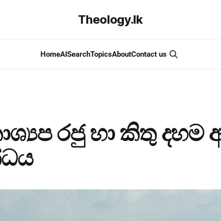
Theology.lk
Home
AI
Search
Topics
About
Contact us
කාශ්‍යප රජු හා කිතු දහම
්ධය