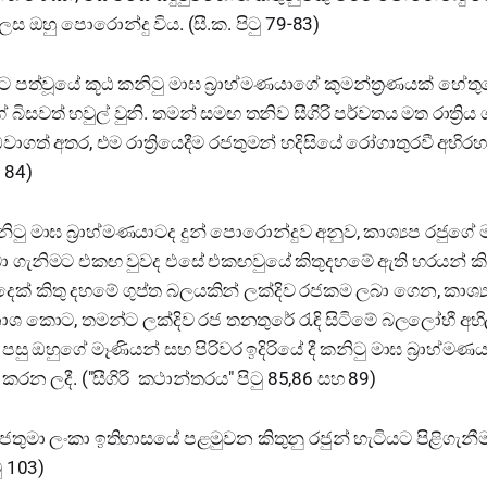
ෙස ඔහු පොරොන්දු විය. (සී.ක. පිටු 79-83)
ට පත්වූයේ කූඨ කනිටු මාඝ බ්‍රාහ්මණයාගේ කුමන්ත්‍රණයක් හේත
 බිසවත් හවුල් වුනි. තමන් සමඟ තනිව සීගිරි පර්වතය මත රාත්‍රිය
ගත් අතර, එම රාත්‍රියෙදීම රජතුමන් හදිසියේ රෝගාතුරවී අභ
ු 84)
නිටු මාඝ බ්‍රාහ්මණයාටද දුන් පොරොන්දුව අනුව, කාශ්‍යප රජුග
ා ගැනිමට එකඟ වුවද එසේ එකඟවුයේ කිතුදහමේ ඇති හරයන් ක
් කිතු දහමේ ගුප්ත බලයකින් ලක්දිව රජකම ලබා ගෙන, කාශ්‍ය
නාශ කොට, තමන්ට ලක්දිව රජ තනතුරේ රැඳි සිටිමේ බලලෝභී අභ
සු ඔහුගේ මෑණියන් සහ පිරිවර ඉදිරියේ දී කනිටු මාඝ බ්‍රාහ්මණයා
රන ලදී. ("සීගිරි කථාන්තරය" පිටු 85,86 සහ 89)
තුමා ලංකා ඉතිහාසයේ පළමුවන කිතුනු රජුන් හැටියට පිළිගැනීමට
ු 103)