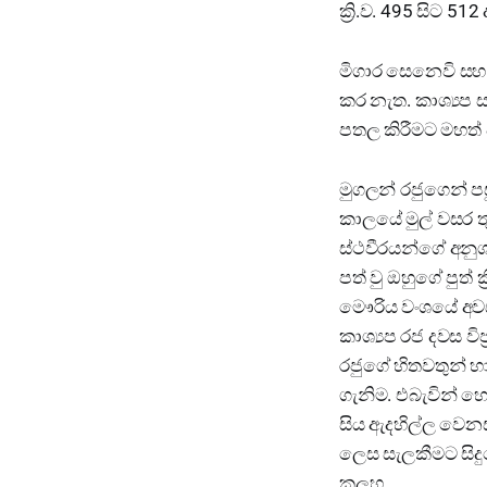
ක්‍රි.ව. 495 සිට 5
මිගාර සෙනෙවි සහ 
කර නැත. කාශ්‍යප 
පතල කිරීමට මහත් ප
මුගලන් රජුගෙන් පස
කාලයේ මුල් වසර 
ස්ථවීරයන්ගේ අනුශා
පත් වු ඔහුගේ පුත
මෞරිය වංශයේ අවසන
කාශ්‍යප රජ දවස වි
රජුගේ හිතවතුන් හා 
ගැනිම. එබැවින් හ
සිය ඇදහිල්ල වෙනස
ලෙස සැලකීමට සිදුව
කලහ.