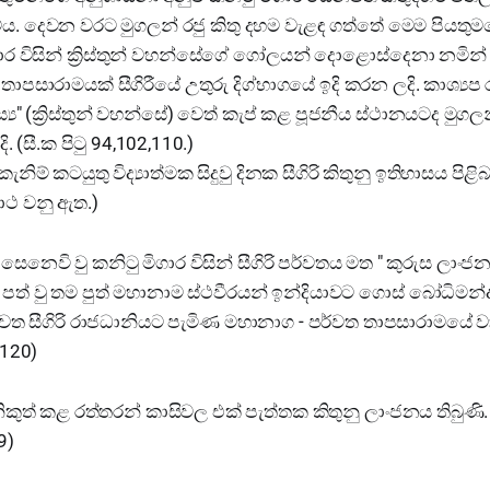
ේය. දෙවන වරට මුගලන්‍ රජු කිතු දහම වැළඳ ගත්තේ මෙම පියත
ගාර විසින් ක්‍රිස්තුන් වහන්සේගේ ගෝලයන් දොළොස්දෙනා නමින
ාපසාරාමයක් සීගිරීයේ උතුරු දිග්භාගයේ ඉදි කරන ලදි. කාශ්‍යප
‍ය" (ක්‍රිස්තුන් වහන්සේ) වෙත් කැප් කළ පූජනීය ස්ථානයටද මුගලන
ි. (සී.ක පිටු 94,102,110.)
ැනිම් කටයුතු විද්‍යාත්මක සිදුවු දිනක සීගිරි කිතුනු ඉතිහාසය පිළ
ථ වනු ඇත.)
සෙනෙවි වු කනිටු මිගාර විසින් සීගිරි පර්වතය මත " කුරුස ලාංජන
පත් වු තම පුත් මහානාම ස්ථවීරයන් ඉන්දියාවට ගොස් බෝධිමන
නැවත සීගිරි රාජධානියට පැමිණ මහානාග - පර්වත තාපසාරාමයේ
6,120)
නිකුත් කළ රත්තරන් කාසිවල එක් පැත්තක කිතුනු ලාංජනය තිබුණි. (
9)