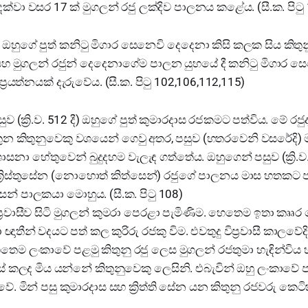
12 දක්වා වසර 17 ක් මුගලන් රජු ලක්දිව පාලනය කළේය. (සී.ක. පිටු
ඔහුගේ පුත් කනිටු මිගාර සෙනෙවි දෙදෙනා කිසි කලක සිය කිතු
සහ මුගලන් රජුන් දෙදෙනාගේම පාලන යුහයේ දී කනිටු මිගාර සෙ
්‍රයත්නයක් දැරුවේය. (සී.ක. පිටු 102,106,112,115)
ුව (ක්‍රි.ව. 512 දී) ඔහුගේ පුත් කුමාරදාස රජකමට පත්විය. මේ රජ
තුන කිතුනුවෙකු වශයෙන් ගෙවු අතර, පසුව (හතරවෙනි වසරේදි)
සනා හේතුවෙන් බුදුදහම වැලැඳ ගත්තේය. ඔහුගෙන් පසුව (ක්‍රි.ව
් ක්‍රිස්තුසේන (නොහොත් කිත්සෙන්) රජුගේ පාලනය මාස හතකට ප
් පාලකයා මොහුය. (සී.ක. පිටු 108)
ප්‍රවාසීව සිටි මුගලන් කුමරා පෙරළා පැමිණිම. හෙතෙම ඉතා කෲර
ඥාතීන් වදයට පත් කල කුරිරු රජකු විම. එවතුදු විප්‍රවාසී කාලවේද
ෙතෙම ලංකාවේ පළමු කිතුනු රජු ලෙස මුගලන් රජතුමා හැඳින්විය
් කලද මිය යන්නේ කිතුනුවෙකු ලෙසිනි. එබැවින් ඔහු ලංකාවේ පළ
ේ. මින් පසු කුමාරදාස සහ ක්‍රිත්ති සේන යන කිතුනු රජවරු කෙ