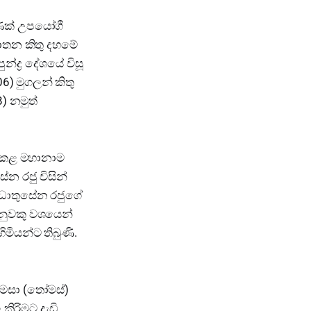
මණක් උපයෝගී
ඝාතන කිතු දහමේ
්ද්‍ර දේශයේ විසූ
6) මුගලන් කිතු
) නමුත්
ය කළ මහානාම
න රජු විසින්
(ධාතුසේන රජුගේ
තුනුවකු වශයෙන්
ියන්ට තිබුණි.
ටෝමසා (තෝමස්)
කිරිමට දැඩි