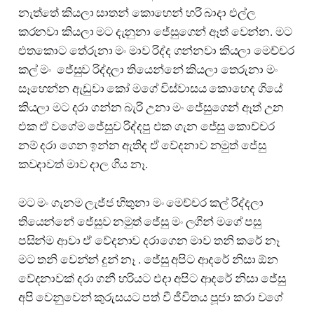
නැත්තේ කියලා සාතන් කොහෙන් හරි බාදා එල්ල
කරනවා කියලා මට දැනුනා ජේසුගෙන් ඈත් වෙන්න. මට
එතකොට තේරුනා මං මාව රිද්ද ගන්නවා කියලා මෙච්චර
කල් මං ජේසුව රිද්දලා තියෙන්නේ කියලා තෙරුනා මං
සෑහෙන්න ඇඩුවා කෝ මගේ විස්වාසය කොහෙද ගියේ
කියලා මට දරා ගන්න බැරි උනා මං ජේසුගෙන් ඈත් උන
එක ඒ වගේම ජේසුව රිද්දපු එක ගැන ජේසු කොච්චර
නම් දරා ගෙන ඉන්න ඇතිද ඒ වේදනාව නමුත් ජේසු
කවදාවත් මාව දාල ගිය නෑ.
මට මං ගැනම ලැජ්ජ හිතුනා මං මෙච්චර කල් රිද්දලා
තියෙන්නේ ජේසුව නමුත් ජේසු මං ලගින් මගේ පසු
පසින්ම ආවා ඒ වේදනාව දරාගෙන මාව තනි කරේ නෑ
මට තනි වෙන්න් දුන් නෑ . ජේසු අපිට ආදරේ නිසා ඕන
වේදනාවක් දරා ගනී හරියට එදා අපිට ආදරේ නිසා ජේසු
අපි වෙනුවෙන් කුරුසයට පත් වී ජීවිතය පූජා කරා වගේ