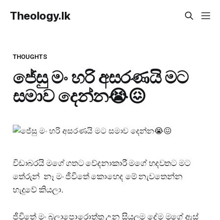
Theology.lk
THOUGHTS
ජේසු මං හරි අසරණයි මට
සමාව දෙන්න😭😖
විඩාබරයි මගේ ගතට වේදනාකාරී මගේ හදවතට මට
තේරුන් නෑ මං ජීවිතේ කොහෙද මේ නැවතෙන්න
හැදුවේ කියලා.
ජීවිතේ මං බලාපොරොත්තු උන සියලුම දේම මගේ ඇස්