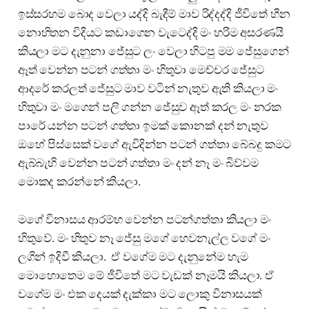
ඉස්සරහම බොද වෙලා යද්දි බැදීම් මාව රිද්දද්දි ජීවිතේ හීන
නොහිතන විදියට කඩාගෙන වැටෙද්දි මං හරිම අසරණයි
කියලා මට දැනුනා ජේසුට ලං වෙලා හිටපු මම ජේසුගෙන්
ඈත් වෙන්න පටන් ගත්තා මං හිතුවා මෙච්චර ජේසුට
ආදරේ කරලත් ජේසුට මාව වටින් නැතුව ඇති කියලා මං
හිතුවා මං මගෙන් පලි ගන්න ජේසුව ඈත් කරල මං නරක
පාරේ යන්න පටන් ගත්තා ඉමක් කොනක් දන් නැතුව
ඔහේ පිස්සෙක් වගේ ඇවිදින්න පටන් ගත්තා බේබදු කමට
ඇබ්බැහි වෙන්න පටන් ගත්තා මං දන් නෑ මං බිව්වම
මොකද කරන්නේ කියලා.
මගේ විනාසය ආරම්භ වෙන්න පටන්ගත්තා කියලා මං
හිතුවේ. මං හිතුව නෑ ජේසු මගේ හෙවනැල්ල වගේ මං
ලගින් ඉදිවී කියලා. ඒ වගේම මට දැනුනේම හැම
මොහොතෙම මේ ජීවිතේ මට වැඩක් නෑමයි කියලා. ඒ
වගේම මං එක දෙයක් දැක්කා මට ලොකු විනාසයක්