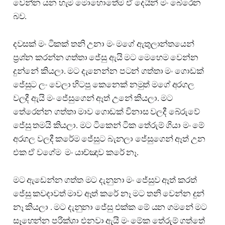
වෙන්න යන හැම මොහොතේම ඒ දෙයින් මං බේරෙන
බව.
දවසක් මං ටිකක් තනි උනා මං මගේ ඇතුලාන්තයෙන්
ප්‍රශ්න කරන්න ගත්තා ජේසු ඇයි මට මෙහෙම වෙන්න
දුන්නේ කියලා. මට දැනෙන්න පටන් ගත්තා මං ගොඩක්
ජේසුට ලං වෙලා හිටපු කෙනෙක් නමුත් මගේ අරගල
වලදී ඇයි මං ජේසුගෙන් ඈත් උනේ කියලා. මට
තේරෙන්න ගත්තා මාව ගොඩක් විනාස වලදී බේරුවේ
ජේසු තමයි කියලා. මට ටිකෙන් ටික තේරුම් ගියා මං මේ
අරගල වලදී කරේම ජේසුට බැනලා ජේසුගෙන් ඈත් උන
එක ඒ වගේම මං යාච්ඤාව කරේ නෑ.
මට ඇඩෙන්න ගත්ත මට දැනුනා මං ජේසුව ඈත් කරත්
ජේසු කවදාවත් මාව ඈත් කරේ නෑ මට තනි වෙන්න දුන්
නෑ කියලා . මට දැනුනා ජේසු එක්ක මේ යන ගමනේ මට
සෑහෙන්න පරික්ශා එනවා ඇයි මං මේක තේරුම් ගත්තේ