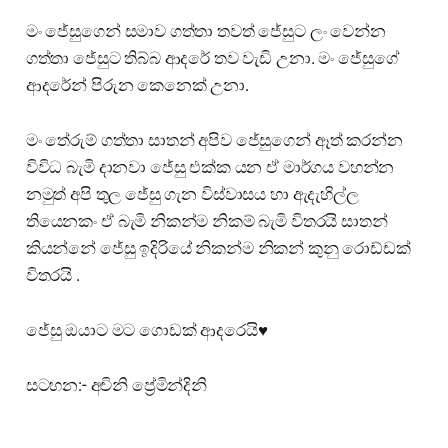
මං ජේසුගෙන් සමාව ගත්තා තවත් ජේසුට ලං වෙන්න
ගත්තා ජේසුට තිබ්බ ආදරේ තව වැඩි උනා. මං ජේසුගේ
ආදරේන් පිරුන කෙනෙක් උනා.
මං තේරුම් ගත්තා සාතන් අපිව ජේසුගෙන් ඈත් කරන්න
විවිධ බැමි දානවා ජේසු එක්ක යන ඒ මාර්ගය වහන්න
නමුත් අපි තුල ජේසු ගැන විස්වාසය හා ඇදැහිල්ල
තියෙනකං ඒ බැමි නිකන්ම නිකම් බැමි විතරයි සාතන්
කියන්නේ ජේසු ඉදිරියේ නිකන්ම නිකන් කුනු රොඩ්ඩක්
විතරයි .
ජේසු ඔයාට මට ගොඩක් ආදරෙයි♥️
සටහන:- අචිනි ප්‍රේමින්දිනි