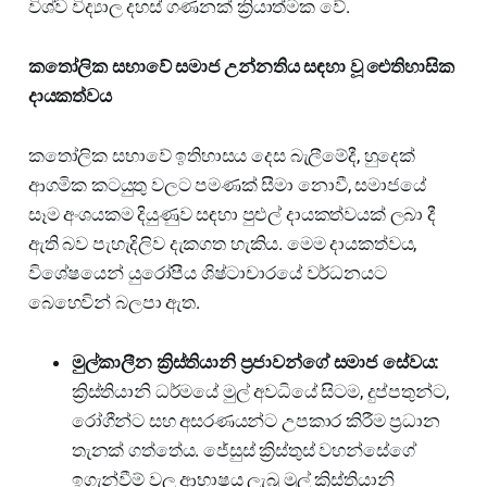
විශ්ව විද්‍යාල දහස් ගණනක් ක්‍රියාත්මක වේ.
කතෝලික සභාවේ සමාජ උන්නතිය සඳහා වූ ඓතිහාසික
දායකත්වය
කතෝලික සභාවේ ඉතිහාසය දෙස බැලීමේදී, හුදෙක්
ආගමික කටයුතු වලට පමණක් සීමා නොවී, සමාජයේ
සෑම අංශයකම දියුණුව සඳහා පුළුල් දායකත්වයක් ලබා දී
ඇති බව පැහැදිලිව දැකගත හැකිය. මෙම දායකත්වය,
විශේෂයෙන් යුරෝපීය ශිෂ්ටාචාරයේ වර්ධනයට
බෙහෙවින් බලපා ඇත.
මුල්කාලීන ක්‍රිස්තියානි ප්‍රජාවන්ගේ සමාජ සේවය:
ක්‍රිස්තියානි ධර්මයේ මුල් අවධියේ සිටම, දුප්පතුන්ට,
රෝගීන්ට සහ අසරණයන්ට උපකාර කිරීම ප්‍රධාන
තැනක් ගත්තේය. ජේසුස් ක්‍රිස්තුස් වහන්සේගේ
ඉගැන්වීම් වල ආභාෂය ලැබූ මුල් ක්‍රිස්තියානි