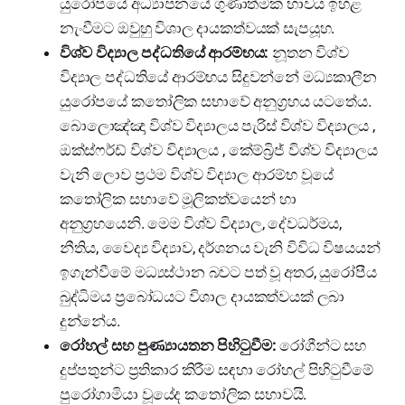
යුරෝපයේ අධ්‍යාපනයේ ගුණාත්මක භාවය ඉහළ
නැංවීමට ඔවුහු විශාල දායකත්වයක් සැපයූහ.
විශ්ව විද්‍යාල පද්ධතියේ ආරම්භය:
නූතන විශ්ව
විද්‍යාල පද්ධතියේ ආරම්භය සිදුවන්නේ මධ්‍යකාලීන
යුරෝපයේ කතෝලික සභාවේ අනුග්‍රහය යටතේය.
බොලොඤ්ඤා විශ්ව විද්‍යාලය පැරිස් විශ්ව විද්‍යාලය ,
ඔක්ස්ෆර්ඩ් විශ්ව විද්‍යාලය , කේම්බ්‍රිජ් විශ්ව විද්‍යාලය
වැනි ලොව ප්‍රථම විශ්ව විද්‍යාල ආරම්භ වූයේ
කතෝලික සභාවේ මූලිකත්වයෙන් හා
අනුග්‍රහයෙනි. මෙම විශ්ව විද්‍යාල, දේවධර්මය,
නීතිය, වෛද්‍ය විද්‍යාව, දර්ශනය වැනි විවිධ විෂයයන්
ඉගැන්වීමේ මධ්‍යස්ථාන බවට පත් වූ අතර, යුරෝපීය
බුද්ධිමය ප්‍රබෝධයට විශාල දායකත්වයක් ලබා
දුන්නේය.
රෝහල් සහ පුණ්‍යායතන පිහිටුවීම:
රෝගීන්ට සහ
දුප්පතුන්ට ප්‍රතිකාර කිරීම සඳහා රෝහල් පිහිටුවීමේ
පුරෝගාමියා වූයේද කතෝලික සභාවයි.