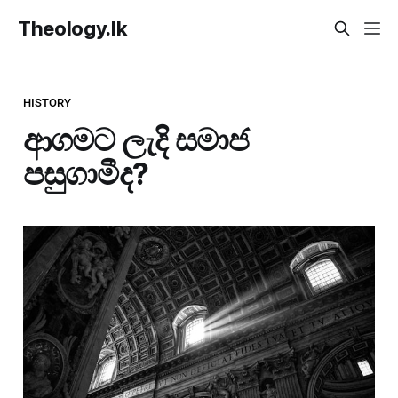
Theology.lk
HISTORY
ආගමට ලැදි සමාජ
පසුගාමීද?