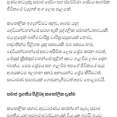
පුණ්‍ය කටයුතු, සමාජ සේවා සහ ස්වේච්ඡා සේවය ආගමික
ජීවිතයේ වැදගත් අංග ලෙස සැලකේ.
කතෝලික ඉගැන්වීමට අනුව, ආගම යනු
දෙවියන්වහන්සේ සමඟ ඇති පුද්ගලික සම්බන්ධතාවයකි.
එය හුදෙක් බාහිර චාරිත්‍ර වාරිත්‍ර සමූහයක් නොව,
හදවතින්ම පිළිගත යුතු සත්‍යයකි. එම සත්‍යය නම්,
දෙවියන්වහන්සේ අපට අසීමිත ලෙස ප්‍රේම කරන බවත්,
ජේසුස් ක්‍රිස්තුස් වහන්සේ තුළින් අපට ගැලවීම ලබා දෙන
බවත්ය. මෙම ප්‍රේමය සහ ගැලවීම අපගේ ජීවිතයේ සෑම
අංශයකටම බලපාන අතර, අන්‍යයන්ට ප්‍රේම කිරීමටත්,
සාධාරණ සමාජයක් ගොඩනැගීමටත් අපව පොළඹවයි.
සමාජ ප්‍රගතිය පිළිබඳ කතෝලික දැක්ම
කතෝලික සභාව අවධාරණය කරන්නේ සැබෑ සමාජ
ප්‍රගතිය යනු සමබර සංවර්ධනයක් විය යුතු බවයි. එයට