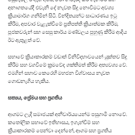
අනාගතයේදී එවැනි දේ නැවත සිදු නොවීමට අවශ්‍ය
ක්‍රියාමාර්ග ගනිමින් සිටී. වින්දිතයන්ට සාධාරණය ඉටු
කිරීම, අපචාර වැළැක්වීමේ ප්‍රතිපත්ති ක්‍රියාත්මක කිරීම,
පූජකවරුන් සහ සෙසු කාර්ය මණ්ඩලය පුහුණු කිරීම ආදිය
ඊට ඇතුළත් වේ.
සභාවේ ක්‍රියාකාරකම් වඩාත් විනිවිදභාවයෙන් යුක්තව සිදු
කිරීම සහ වගවීමේ ක්‍රමවේද ශක්තිමත් කිරීම අත්‍යවශ්‍ය වේ.
එමගින් සභාව කෙරෙහි මහජන විශ්වාසය නැවත
ගොඩනැගිය හැකිය.
සත්‍යය, ප්‍රේමය සහ ප්‍රගතිය
ආගමට ලැදි සමාජයක් අනිවාර්යයෙන්ම පසුගාමී නොවේ.
කතෝලික සභාවේ ඉතිහාසය, ඉගැන්වීම් සහ
ක්‍රියාකාරකම් පෙන්වා දෙන්නේ, ආගම සහ ප්‍රගතිය