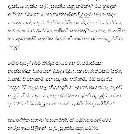
දැක්විය හැකිය. සැබෑ ප්‍රගතිය යනු කුමක්ද? එය හුදෙක්
ආර්ථික වර්ධනය සහ තාක්ෂණික දියුණුව පමණක්ද?
නැතහොත්, සදාචාරාත්මක වටිනාකම්, මානව ගරුත්වය,
සමාජ සාධාරණත්වය, පාරිසරික සමතුලිතතාවය, මානසික
සහ ආධ්‍යාත්මික සුවතාවය වැනි සාධකද ඊට ඇතුළත් විය
යුතුද?
මෙම පුළුල් අර්ථ නිරූපණයට අනුව, සමාජයක්
තාක්ෂණික වශයෙන් දියුණු වුවද, සදාචාරාත්මකව පිරිහී,
මානව වටිනාකම් නොසලකා හරී නම්, එම සමාජය
"පසුගාමී" ලෙස සැලකිය හැකිය. උදාහරණයක් ලෙස, අවි
ආයුධ නිෂ්පාදනය ඉහළ මට්ටමක පැවතියද, යුද්ධය සහ
ප්‍රචණ්ඩත්වය බහුල සමාජයක් සැබවින්ම ප්‍රගතිශීලීද?
කතෝලික සභාව "පසුගාමීත්වය" පිළිබඳ පුළුල් අර්ථ
නිරූපණය පිළිගනී. සැබෑ ප්‍රගතිය යනු සමබර