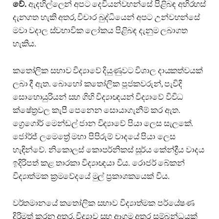
වේ.
ඇදහිල්ලෙන් අපට දෙවියන්වහන්සේ පිළිබඳ අභිරහස්
දැනගත හැකි අතර, විචාර බුද්ධියෙන් අපට උන්වහන්සේ
මවා වදාල ස්වභාවික ලෝකය පිළිබඳ දැනුම ලබාගත
හැකිය.
කතෝලික සභාව විද්‍යාවේ දියුණුවට විශාල දායකත්වයක්
ලබා දී ඇත. බොහෝ කතෝලික පූජකවරුන්, පැවිදි
සොහොයුරියන් සහ ගිහි විද්‍යාඥයන් විද්‍යාවේ විවිධ
ක්ෂේත්‍රවල කැපී පෙනෙන සොයාගැනීම් කර ඇත.
ග්‍රෙගෝර් මෙන්ඩල් ජාන විද්‍යාවේ පියා ලෙස සැලකේ.
ජෝර්ජ් ලමෙත්‍රේ මහා පිපිරුම් වාදයේ පියා ලෙස
හැඳින්වේ. නිකොලස් කොපර්නිකස් සූර්ය කේන්ද්‍රීය වාදය
ඉදිරිපත් කළ තාරකා විද්‍යාඥයා විය. රොජර් බේකන්
විද්‍යාත්මක ක්‍රමවේදයේ මුල් ප්‍රකාශකයෙක් විය.
වර්තමානයේ කතෝලික සභාව විද්‍යාත්මක පර්යේෂණ
දිරිමත් කරන අතර, විද්‍යාව සහ ආගම අතර සම්බන්ධයක්