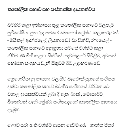
කතෝලික සභාව සහ සංස්කෘතික දායකත්වය
බටහිර කලා ඉතිහාසය තුළ කතෝලික සභාවේ බලපෑම
සුවිශේෂීය. පුනරුද සමයේ බොහෝ ශ්‍රේෂ්ඨ කලාකරුවන්
- මයිකල් ආන්ජලෝ, ලියනාඩෝ ඩා වින්චි, රෆායෙල් -
කතෝලික සභාවේ අනුග්‍රහය යටතේ විශිෂ්ට කලා
නිර්මාණ බිහි කළහ. සිස්ටීන් දෙව්මැදුරේ සිවිලිම, අවසන්
භෝජන සංග්‍රහය වැනි සිතුවම් ඊට උදාහරණ වේ.
ග්‍රෙගෝරියානු ගායනා වල සිට බැරොක් යුගයේ සංගීතය
දක්වා කතෝලික සභාව බටහිර සංගීතයේ වර්ධනයට
විශාල දායකත්වයක් ලබා දී ඇත. බාක් , මොසාර්ට් ,
බීතෝවන් වැනි ශ්‍රේෂ්ඨ සංගීතඥයෝ කතෝලික ආභාෂය
ලැබූහ.
ලොව පුරා ඇති විශිෂ්ට ආසන දෙව්මැදුරු - ශාන්ත පීතර