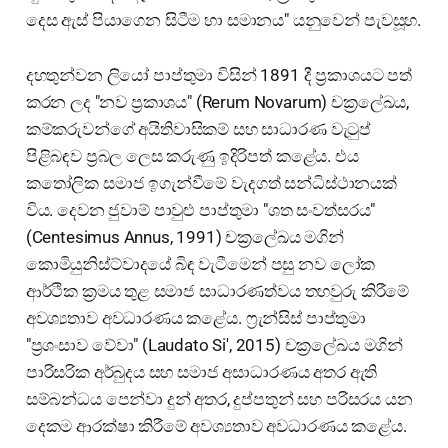
දෙස ඇස් පියාගෙන සිටීම හා සමානය" යනුවෙන් පැවසූහ.
දහතුන්වන ලියෝ පාප්තුමා විසින් 1891 දී ප්‍රකාශයට පත්
කරන ලද "නව ප්‍රකාශය" (Rerum Novarum) චක්‍රලේඛය,
කම්කරුවන්ගේ අයිතිවාසිකම් සහ සාධාරණ වැටුප්
පිළිබඳව ප්‍රබල ලෙස කරුණු ඉදිරිපත් කළේය. එය
කතෝලික සමාජ ඉගැන්වීමේ වැදගත් සන්ධිස්ථානයක්
විය. දෙවන ජුවාම් පාවුළු පාප්තුමා "ශත සංවත්සරය"
(Centesimus Annus, 1991) චක්‍රලේඛය මගින්
කොමියුනිස්ට්වාදයේ බිඳ වැටීමෙන් පසු නව ලෝක
ආර්ථික ක්‍රමය තුළ සමාජ සාධාරණත්වය තහවුරු කිරීමේ
අවශ්‍යතාව අවධාරණය කළේය. ෆ්‍රැන්සිස් පාප්තුමා
"ප්‍රශංසාව වේවා" (Laudato Si', 2015) චක්‍රලේඛය මගින්
පාරිසරික අර්බුදය සහ සමාජ අසාධාරණය අතර ඇති
සම්බන්ධය පෙන්වා දුන් අතර, දුප්පතුන් සහ පරිසරය යන
දෙකම ආරක්ෂා කිරීමේ අවශ්‍යතාව අවධාරණය කළේය.