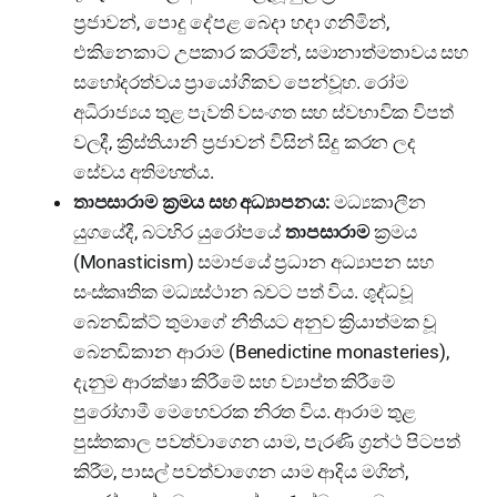
ප්‍රජාවන්, පොදු දේපළ බෙදා හදා ගනිමින්,
එකිනෙකාට උපකාර කරමින්, සමානාත්මතාවය සහ
සහෝදරත්වය ප්‍රායෝගිකව පෙන්වූහ. රෝම
අධිරාජ්‍යය තුළ පැවති වසංගත සහ ස්වභාවික විපත්
වලදී, ක්‍රිස්තියානි ප්‍රජාවන් විසින් සිදු කරන ලද
සේවය අතිමහත්ය.
තාපසාරාම ක්‍රමය සහ අධ්‍යාපනය:
මධ්‍යකාලීන
යුගයේදී, බටහිර යුරෝපයේ
තාපසාරාම
ක්‍රමය
(Monasticism) සමාජයේ ප්‍රධාන අධ්‍යාපන සහ
සංස්කෘතික මධ්‍යස්ථාන බවට පත් විය. ශුද්ධවූ
බෙනඩික්ට් තුමාගේ නීතියට අනුව ක්‍රියාත්මක වූ
බෙනඩිකාන ආරාම (Benedictine monasteries),
දැනුම ආරක්ෂා කිරීමේ සහ ව්‍යාප්ත කිරීමේ
පුරෝගාමී මෙහෙවරක නිරත විය. ආරාම තුළ
පුස්තකාල පවත්වාගෙන යාම, පැරණි ග්‍රන්ථ පිටපත්
කිරීම, පාසල් පවත්වාගෙන යාම ආදිය මගින්,