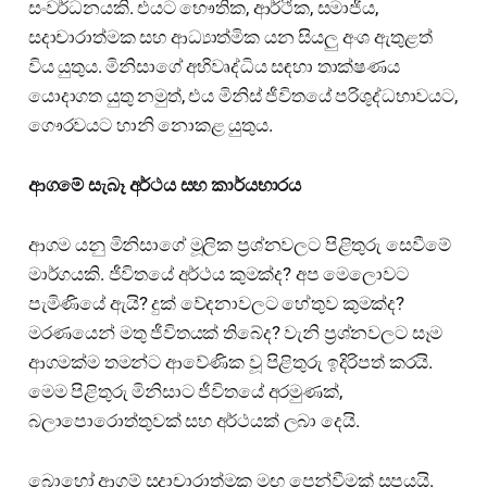
සංවර්ධනයකි. එයට භෞතික, ආර්ථික, සමාජීය,
සදාචාරාත්මක සහ ආධ්‍යාත්මික යන සියලු අංශ ඇතුළත්
විය යුතුය. මිනිසාගේ අභිවෘද්ධිය සඳහා තාක්ෂණය
යොදාගත යුතු නමුත්, එය මිනිස් ජීවිතයේ පරිශුද්ධභාවයට,
ගෞරවයට හානි නොකළ යුතුය.
ආගමේ සැබෑ අර්ථය සහ කාර්යභාරය
ආගම යනු මිනිසාගේ මූලික ප්‍රශ්නවලට පිළිතුරු සෙවීමේ
මාර්ගයකි. ජීවිතයේ අර්ථය කුමක්ද? අප මෙලොවට
පැමිණියේ ඇයි? දුක් වේදනාවලට හේතුව කුමක්ද?
මරණයෙන් මතු ජීවිතයක් තිබේද? වැනි ප්‍රශ්නවලට සෑම
ආගමක්ම තමන්ට ආවේණික වූ පිළිතුරු ඉදිරිපත් කරයි.
මෙම පිළිතුරු මිනිසාට ජීවිතයේ අරමුණක්,
බලාපොරොත්තුවක් සහ අර්ථයක් ලබා දෙයි.
බොහෝ ආගම් සදාචාරාත්මක මඟ පෙන්වීමක් සපයයි.