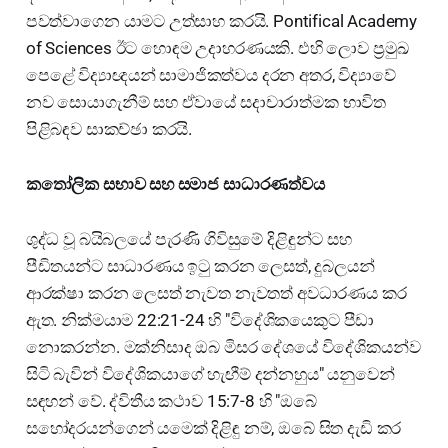
පවත්වාගෙන යාමට උත්සාහ කරයි. Pontifical Academy
of Sciences ඊට හොඳම උදාහරණයකි. එහි ලොව ප්‍රමුඛ
පෙළේ විද්‍යාඥයන් සාමාජිකත්වය දරන අතර, විද්‍යාවේ
නව සොයාගැනීම් සහ ඒවායේ සදාචාරාත්මක භාවිත
පිළිබඳව සාකච්ඡා කරයි.
කතෝලික සභාව සහ සමාජ සාධාරණත්වය
ශුද්ධ වූ බයිබලයේ පැරණි ගිවිසුමේ දිළිඳුන්ට සහ
පීඩිතයන්ට සාධාරණය ඉටු කරන ලෙසත්, දුබලයන්
ආරක්ෂා කරන ලෙසත් නැවත නැවතත් අවධාරණය කර
ඇත. නික්මයාම 22:21-24 හි "විදේශිකයෙකුට පීඩා
නොකරන්න. මක්නිසාද ඔබ මිසර දේශයේ විදේශිකයන්ව
සිටි බැවින් විදේශිකයාගේ හැඟීම් දන්නහුය" යනුවෙන්
සඳහන් වේ. ද්විතීය කථාව 15:7-8 හි "ඔබේ
සහෝදරයන්ගෙන් යමෙක් දිළිඳු නම්, ඔබේ සිත දැඩි කර