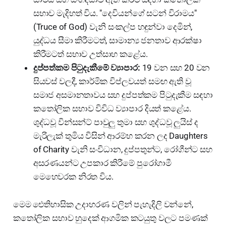
සභාව මැදිහත් විය. "දෙවියන්ගේ සටන් විරාමය"
(Truce of God) වැනි සංකල්ප හඳුන්වා දෙමින්,
යුද්ධය සීමා කිරීමටත්, සාමාන්‍ය ජනතාව ආරක්ෂා
කිරීමටත් සභාව උත්සාහ කළේය.
දුප්පත්කම පිටුදැකීමේ ව්‍යාපාර:
19 වන සහ 20 වන
සියවස් වලදී, කාර්මික විප්ලවයත් සමඟ ඇති වූ
සමාජ අසමානතාවය සහ දුප්පත්කම පිටුදැකීම සඳහා
කතෝලික සභාව විවිධ ව්‍යාපාර දියත් කළේය.
ශුද්ධවූ වින්සන්ට් පාවුලු තුමා සහ ශුද්ධවූ ලුයිස් ද
මැරිලැක් තුමිය විසින් ආරම්භ කරන ලද Daughters
of Charity වැනි සංවිධාන, දුප්පතුන්ට, රෝගීන්ට සහ
අසරණයන්ට උපකාර කිරීමේ පුරෝගාමී
මෙහෙවරක නිරත විය.
මෙම ඓතිහාසික උදාහරණ වලින් පැහැදිලි වන්නේ,
කතෝලික සභාව හුදෙක් ආගමික කටයුතු වලට පමණක්