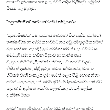
සභාවේ ඉතිහාසය සහ ඉගැන්වීම් ආදිය පිළිබඳව ගැඹුරින්
විමසා බලනු ඇත.
"පසුගාමීත්වය" යන්නෙහි අර්ථ නිරූපණය
"පසුගාමීත්වය" යන වචනය බොහෝ විට භාවිත වන්නේ
තාක්ෂණික හා ආර්ථික සංවර්ධනය අඩු, සම්ප්‍රදායික සමාජ
ව්‍යුහයන් සහ ඇදහිලි ක්‍රම පවතින සමාජ හැඳින්වීමට ය.
මෙවැනි සමාජ, නවීන විද්‍යාව හා තාක්ෂණය
වැළඳගැනීමට මැළිකමක් දක්වන, වෙනස්වීම් වලට
භීතියක් දක්වන, ස්ත්‍රී පුරුෂ සමානාත්මතාවය, මානව
හිමිකම් වැනි සංකල්ප ප්‍රමාණවත් ලෙස පිළි නොගන්නා
සමාජ ලෙස සැලකේ. මෙම අර්ථ නිරූපණය බොහෝ විට
පදනම් වී ඇත්තේ බටහිර, ලෞකික, ද්‍රව්‍යවාදී ලෝක
දැක්මක් මතය.
නමුත් "පසුගාමීත්වය" යන්න වඩාත් පුළුල් ලෙස අර්ථ