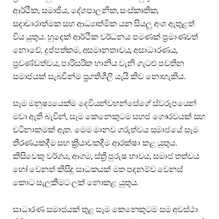
ආර්ථික, සමාජීය, දේශපාලනික, සංස්කෘතික,
සදාචාරාත්මක සහ ආධ්‍යාත්මික යන සියලු අංශ ඇතුළත්
විය යුතුය. හුදෙක් ආර්ථික වර්ධනය පමණක් ප්‍රමාණවත්
නොවේ. දුප්පත්කම, අසමානතාවය, අසාධාරණය,
ප්‍රචණ්ඩත්වය, පාරිසරික හානිය වැනි ගැටළු පවතින
සමාජයක් සැබවින්ම ප්‍රගතිශීලී යැයි කිව නොහැකිය.
සෑම මනුෂ්‍යයෙක්ම දෙවියන්වහන්සේගේ ස්වරූපයෙන්
මවා ඇති බැවින්, සෑම කෙනෙකුටම සහජ ගෞරවයක් සහ
වටිනාකමක් ඇත. මෙම මානව ගරුත්වය සමාජයේ සෑම
තීරණයකදීම සහ ක්‍රියාවකදීම ආරක්ෂා කළ යුතුය.
කිසිවෙකු වර්ගය, ආගම, ස්ත්‍රී පුරුෂ භාවය, සමාජ තත්වය
හෝ වෙනත් කිසිදු සාධකයක් මත පදනම්ව වෙනස්
කොට සැලකීමට ලක් නොකළ යුතුය.
සාධාරණ සමාජයක් තුළ සෑම කෙනෙකුටම සම අවස්ථා