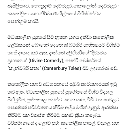
බැසිලිකාව, නොත්‍රදාම් දෙව්මැදුර, කොලෝන් දෙව්මැදුර -
කතෝලික ගෘහ නිර්මාණ ශිල්පයේ විශිෂ්ටත්වය
පෙන්නුම් කරයි.
මධ්‍යකාලීන යුගයේ සිට නූතන යුගය දක්වා කතෝලික
ලේඛකයන් බොහෝ දෙනෙක් බටහිර සාහිත්‍යයට විශිෂ්ට
කෘති දායාද කර ඇත. දාන්තේ අලිගියරිගේ "දිව්‍යමය
ප්‍රහසනය" (Divine Comedy), ජෙෆ්රි චෝසර්ගේ
"කැන්ටබරි කතා" (Canterbury Tales) ඊට උදාහරණ වේ.
කතෝලික සභාව අධ්‍යාපනයේ ප්‍රමුඛ කාර්යභාරයක් ඉටු
කර ඇත. මධ්‍යකාලීන යුගයේ යුරෝපයේ විශ්ව විද්‍යාල
පිහිටුවීම, පුස්තකාල පවත්වාගෙන යාම, විවිධ භාෂාවලට
පොත්පත් පරිවර්තනය කිරීම ආදිය මගින් දැනුම ආරක්ෂා
කිරීමට සහ ව්‍යාප්ත කිරීමට සභාව ක්‍රියා කළේය.
වර්තමානයේ ද ලොව පුරා කතෝලික පාසල්, විද්‍යාල සහ