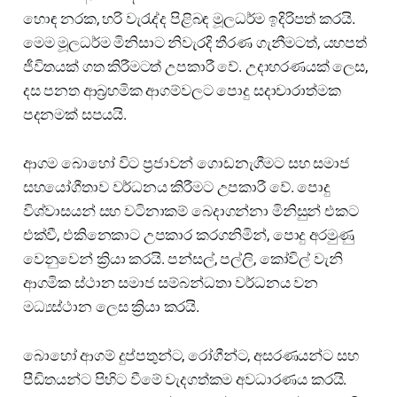
හොඳ නරක, හරි වැරැද්ද පිළිබඳ මූලධර්ම ඉදිරිපත් කරයි.
මෙම මූලධර්ම මිනිසාට නිවැරදි තීරණ ගැනීමටත්, යහපත්
ජීවිතයක් ගත කිරීමටත් උපකාරී වේ. උදාහරණයක් ලෙස,
දස පනත ආබ්‍රහමික ආගම්වලට පොදු සදාචාරාත්මක
පදනමක් සපයයි.
ආගම බොහෝ විට ප්‍රජාවන් ගොඩනැගීමට සහ සමාජ
සහයෝගීතාව වර්ධනය කිරීමට උපකාරී වේ. පොදු
විශ්වාසයන් සහ වටිනාකම් බෙදාගන්නා මිනිසුන් එකට
එක්වී, එකිනෙකාට උපකාර කරගනිමින්, පොදු අරමුණු
වෙනුවෙන් ක්‍රියා කරයි. පන්සල්, පල්ලි, කෝවිල් වැනි
ආගමික ස්ථාන සමාජ සම්බන්ධතා වර්ධනය වන
මධ්‍යස්ථාන ලෙස ක්‍රියා කරයි.
බොහෝ ආගම් දුප්පතුන්ට, රෝගීන්ට, අසරණයන්ට සහ
පීඩිතයන්ට පිහිට වීමේ වැදගත්කම අවධාරණය කරයි.