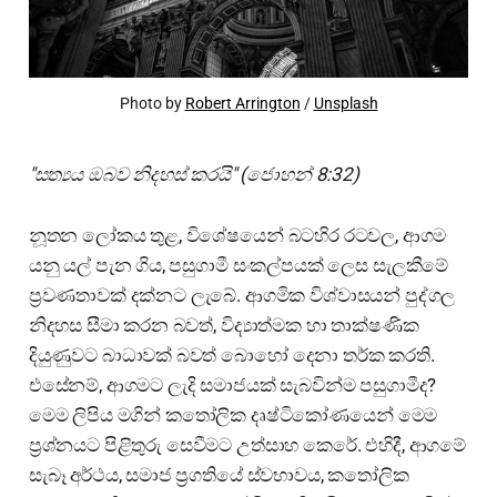
Photo by 
Robert Arrington
 / 
Unsplash
"සත්‍යය ඔබව නිදහස් කරයි" (ජොහන් 8:32)
නූතන ලෝකය තුළ, විශේෂයෙන් බටහිර රටවල, ආගම
යනු යල් පැන ගිය, පසුගාමී සංකල්පයක් ලෙස සැලකීමේ
ප්‍රවණතාවක් දක්නට ලැබේ. ආගමික විශ්වාසයන් පුද්ගල
නිදහස සීමා කරන බවත්, විද්‍යාත්මක හා තාක්ෂණික
දියුණුවට බාධාවක් බවත් බොහෝ දෙනා තර්ක කරති.
එසේනම්, ආගමට ලැදි සමාජයක් සැබවින්ම පසුගාමීද?
මෙම ලිපිය මගින් කතෝලික දෘෂ්ටිකෝණයෙන් මෙම
ප්‍රශ්නයට පිළිතුරු සෙවීමට උත්සාහ කෙරේ. එහිදී, ආගමේ
සැබෑ අර්ථය, සමාජ ප්‍රගතියේ ස්වභාවය, කතෝලික