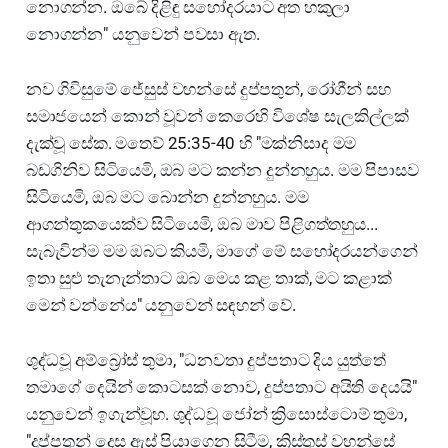
නොගන්න. ඔබේ දිළිඳු සහෝදරයාට අත හකුලා
නොගන්න" යනුවෙන් පවසා ඇත.
නව ගිවිසුමේ ජේසුස් වහන්සේ දුප්පතුන්, රෝගීන් සහ
සමාජයෙන් කොන් වූවන් කෙරෙහි විශේෂ සැලකිල්ලක්
දැක්වූ සේක. මතෙව් 25:35-40 හි "මක්නිසාද මම
බඩගිනිව සිටියෙමි, ඔබ මට කන්න දුන්නහුය. මම පිපාසව
සිටියෙමි, ඔබ මට බොන්න දුන්නහුය. මම
ආගන්තුකයෙක්ව සිටියෙමි, ඔබ මාව පිළිගත්තහුය...
සැබැවින්ම මම ඔබට කියමි, මාගේ මේ සහෝදරයන්ගෙන්
ඉතා සුළු තැනැන්තාට ඔබ මෙය කළ තාක්, මට කළාක්
මෙන් වන්නේය" යනුවෙන් සඳහන් වේ.
ශුද්ධවූ අම්බ්‍රෝස් තුමා, "ධනවතා දුප්පතාට දිය යුත්තේ
තමාගේ දෙයින් කොටසක් නොව, දුප්පතාට අයිති දෙයයි"
යනුවෙන් ඉගැන්වූහ. ශුද්ධවූ ජෝන් ක්‍රිසොස්ටොම් තුමා,
"දුප්පතුන් දෙස ඇස් පියාගෙන සිටීම, ක්‍රිස්තුස් වහන්සේ