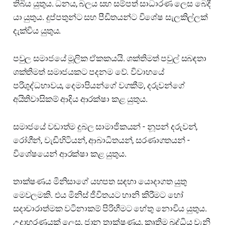
තිබිය යුතුය. ධනය, බලය සහ සම්පත් සාධාරණ ලෙස බෙදී
යා යුතුය. දුප්පතුන්ට සහ පීඩිතයන්ට විශේෂ සැලකිල්ලක්
දැක්විය යුතුය.
පවුල සමාජයේ මූලික ඒකකයයි. ශක්තිමත් පවුල් සබඳතා
ශක්තිමත් සමාජයකට පදනම වේ. විවාහයේ
පරිශුද්ධභාවය, දෙමාපියන්ගේ වගකීම්, දරුවන්ගේ
අයිතිවාසිකම් ආදිය ආරක්ෂා කළ යුතුය.
සමාජයේ වඩාත්ම දුබල සාමාජිකයන් - නූපන් දරුවන්,
රෝගීන්, වැඩිහිටියන්, ආබාධිතයන්, සරණාගතයන් -
විශේෂයෙන් ආරක්ෂා කළ යුතුය.
තාක්ෂණය මිනිසාගේ යහපත සඳහා යොදාගත යුතු
මෙවලමකි. එය මිනිස් ජීවිතයට හානි කිරීමට හෝ
සදාචාරාත්මක වටිනාකම් පිරිහීමට හේතු නොවිය යුතුය.
උදාහරණයක් ලෙස, ජාන තාක්ෂණය, කෘතිම බුද්ධිය වැනි