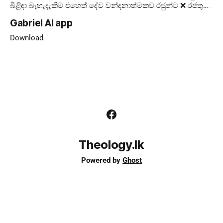
බිළිඳා බැහැදැකීම එහෙත් දේව වන්දනාත්මකව රජුන්ට ❌ රජතුන්
කට්ටුවේ මංගල්‍යය ❌ ලොවට ✅ දේව
Gabriel AI app
Download
Theology.lk
Powered by
Ghost