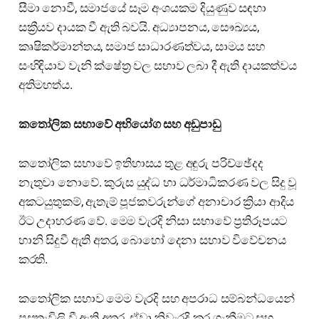
සීමා නොවී, සමාජයේ සෑම අංශයකම දියුණුව සඳහා
සක්‍රීයව දායක වී ඇති බවයි. අධ්‍යාපනය, සෞඛ්‍යය,
කෘෂිකර්මාන්තය, සමාජ සාධාරණත්වය, සාමය සහ
සංහිඳියාව වැනි ක්ෂේත්‍ර වල සභාව ලබා දී ඇති දායකත්වය
අතිමහත්ය.
කතෝලික සභාවේ අභියෝග සහ අඩුපාඩු
කතෝලික සභාවේ ඉතිහාසය තුළ අඳුරු පරිච්ඡේදද
නැතුවා නොවේ. කුරුස යුද්ධ හා ධර්මාධිකරණ වල සිදු වූ
අකටයුතුකම්, ඇතැම් පූජකවරුන්ගේ අනාචාර ක්‍රියා ආදිය
ඊට උදාහරණ වේ. මෙම වැරදි නිසා සභාවේ ප්‍රතිරූපයට
හානි සිදුවී ඇති අතර, බොහෝ දෙනා සභාව විවේචනය
කරති.
කතෝලික සභාව මෙම වැරදි සහ අපරාධ සම්බන්ධයෙන්
පසුතැවිලි වී ඇති අතර, ඒවා නිවැරදි කර ගැනීමට සහ