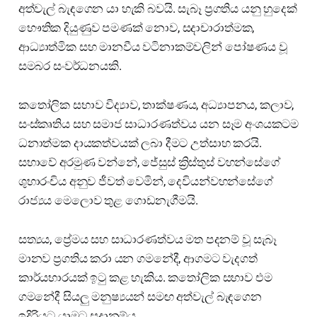
අත්වැල් බැඳගෙන යා හැකි බවයි. සැබෑ ප්‍රගතිය යනු හුදෙක්
භෞතික දියුණුව පමණක් නොව, සදාචාරාත්මක,
ආධ්‍යාත්මික සහ මානවීය වටිනාකම්වලින් පෝෂණය වූ
සමබර සංවර්ධනයකි.
කතෝලික සභාව විද්‍යාව, තාක්ෂණය, අධ්‍යාපනය, කලාව,
සංස්කෘතිය සහ සමාජ සාධාරණත්වය යන සෑම අංශයකටම
ධනාත්මක දායකත්වයක් ලබා දීමට උත්සාහ කරයි.
සභාවේ අරමුණ වන්නේ, ජේසුස් ක්‍රිස්තුස් වහන්සේගේ
ශුභාරංචිය අනුව ජීවත් වෙමින්, දෙවියන්වහන්සේගේ
රාජ්‍යය මෙලොව තුළ ගොඩනැගීමයි.
සත්‍යය, ප්‍රේමය සහ සාධාරණත්වය මත පදනම් වූ සැබෑ
මානව ප්‍රගතිය කරා යන ගමනේදී, ආගමට වැදගත්
කාර්යභාරයක් ඉටු කළ හැකිය. කතෝලික සභාව එම
ගමනේදී සියලු මනුෂ්‍යයන් සමඟ අත්වැල් බැඳගෙන
ඉදිරියට යාමට සූදානම්ය.