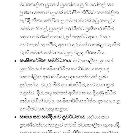
මධ්‍යකාලීන යුගයේ යුරෝපය පුරා රෝහල් සහ
පුණ්‍යායතන ජාලයක් ස්ථාපිත කිරීමට කතෝලික
පැවිදි නිකායන් විශාල මෙහෙවරක් ඉටු කළේය.
මෙම රෝහල්, හුදෙක් රෝගීන්ට ප්‍රතිකාර කිරීම
සඳහා පමණක් නොව, දුප්පතුන්ට ආහාර සහ
නවාතැන් සැපයීම, අනාථ දරුවන් රැකබලා ගැනීම
වැනි සමාජ සේවා කටයුතු වලද නිරත විය.
කෘෂිකාර්මික සංවර්ධනය:
මධ්‍යකාලීන යුගයේ
යුරෝපයේ කෘෂිකාර්මික සංවර්ධනය සඳහාද
කතෝලික ආරාම විශාල දායකත්වයක් ලබා
දුන්නේය. වගුරු බිම් ගොඩකිරීම, නව වගා ක්‍රම
හඳුන්වා දීම, පශු සම්පත් අභිජනනය දියුණු කිරීම
ආදිය මගින් ඔවුහු කෘෂිකාර්මික නිෂ්පාදනය ඉහළ
නැංවීමට කටයුතු කළහ.
සාමය සහ සංහිඳියාව ප්‍රවර්ධනය:
යුද්ධය සහ
ප්‍රචණ්ඩත්වය බහුලව පැවති මධ්‍යකාලීන යුගයේදී,
සාමය සහ සංහිඳියාව ඇති කිරීම සඳහා කතෝලික