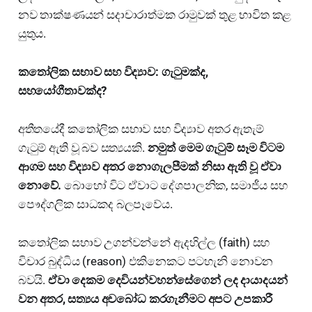
නව තාක්ෂණයන් සදාචාරාත්මක රාමුවක් තුළ භාවිත කළ
යුතුය.
කතෝලික සභාව සහ විද්‍යාව: ගැටුමක්ද,
සහයෝගීතාවක්ද?
අතීතයේදී කතෝලික සභාව සහ විද්‍යාව අතර ඇතැම්
ගැටුම් ඇති වූ බව සත්‍යයකි.
නමුත් මෙම ගැටුම් සෑම විටම
ආගම සහ විද්‍යාව අතර නොගැලපීමක් නිසා ඇති වූ ඒවා
නොවේ.
බොහෝ විට ඒවාට දේශපාලනික, සමාජීය සහ
පෞද්ගලික සාධකද බලපෑවේය.
කතෝලික සභාව උගන්වන්නේ ඇදහිල්ල (faith) සහ
විචාර බුද්ධිය (reason) එකිනෙකට පටහැනි නොවන
බවයි.
ඒවා දෙකම දෙවියන්වහන්සේගෙන් ලද දායාදයන්
වන අතර, සත්‍යය අවබෝධ කරගැනීමට අපට උපකාරී