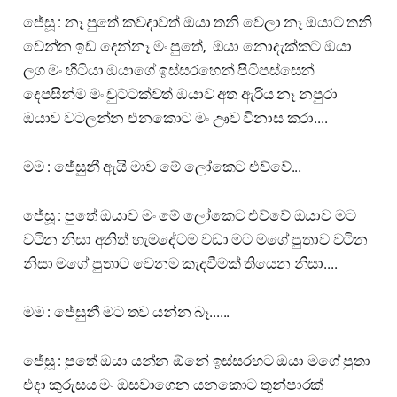
ජේසූ : නෑ පුතේ කවදාවත් ඔයා තනි වෙලා නෑ ඔයාට තනි
වෙන්න ඉඩ දෙන්නෑ මං පුතේ, ඔයා නොදැක්කට ඔයා
ලග මං හිටියා ඔයාගේ ඉස්සරහෙන් පිටිපස්සෙන්
දෙපසින්ම මං චුට්ටක්වත් ඔයාව අත ඇරිය නෑ නපුරා
ඔයාව වටලන්න එනකොට මං ඌව විනාස කරා....
මම : ජේසුනී ඇයි මාව මේ ලෝකෙට එව්වේ...
ජේසූ : පුතේ ඔයාව මං මේ ලෝකෙට එව්වේ ඔයාව මට
වටින නිසා අනිත් හැමදේටම වඩා මට මගේ පුතාව වටින
නිසා මගේ පුතාට වෙනම කැදවීමක් තියෙන නිසා....
මම : ජේසුනී මට තව යන්න බෑ......
ජේසූ : පුතේ ඔයා යන්න ඕනේ ඉස්සරහට ඔයා මගේ පුතා
එදා කුරුසය මං ඔසවාගෙන යනකොට තුන්පාරක්