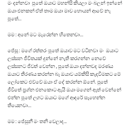
මං දන්නවා පුතේ ඔයාට මහන්සි කියලා මං බලන් ඉන්නේ
ඔයා එනකන් ඒත් තාම ඔයා මාව හොයන් ආවේ නෑ
පුතේ...
මම : අනේ මට මැරෙන්න හිතෙනවා...
ජේසූ : මගේ රත්තරං පුතේ ඔයාව මට වටිනවා මං ඔයාට
ලස්සන ජීවිතයක් දුන්නේ නැති කරගන්න නෙවේ
ලස්සනට ජිවත් වෙන්න , පුතේ ඔයා දන්නවද මරණය
ඔයාට තීරණය කරන්න බෑ ඔයාව යම්කිසි කැදවීමකට මේ
ලෝකෙට එව්වේ ඔයා ඒ දේ කරන්න ඕනේ. පුතේ
ජීවිතේ ප්‍රශ්න එනකොට ඇයි ඔයා මගෙන් ඈත් වෙන්නේ
එන්න පුතේ ලගට ඔයාට මගේ ආදරේ සෑහෙන්න
තියෙනවා...
මම : ජේසුනී මං තනි වෙලාද...