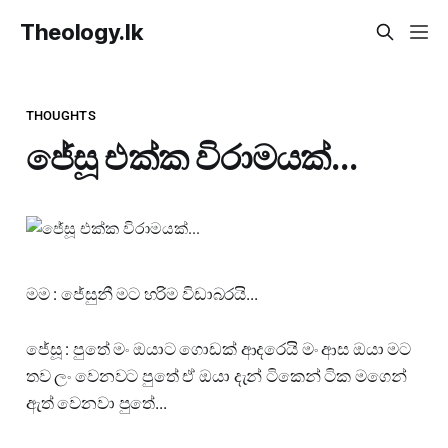
Theology.lk
THOUGHTS
ජේසූ එක්ක විරාමයක්...
මම : ජේසුනී මට හරිම විඩාබරයි...
ජේසූ : පුතේ මං ඔයාට ගොඩක් ආදරෙයි මං ආස ඔයා මට
තව ලං වෙනවට පුතේ ඒ ඔයා දැන් ටිකෙන් ටික මගෙන්
ඇත් වෙනවා පුතේ...