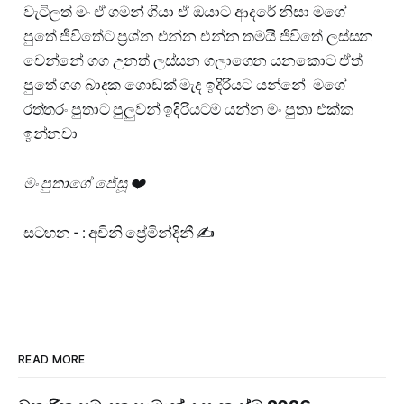
වැටිලත් මං ඒ ගමන් ගියා ඒ ඔයාට ආදරේ නිසා මගේ
පුතේ ජීවිතේට ප්‍රශ්න එන්න එන්න තමයි ජිවිතේ ලස්සන
වෙන්නේ ගග උනත් ලස්සන ගලාගෙන යනකොට ඒත්
පුතේ ගග බාදක ගොඩක් මැද ඉදිරියට යන්නේ මගේ
රත්තරං පුතාට පුලුවන් ඉදිරියටම යන්න මං පුතා එක්ක
ඉන්නවා
මං පුතාගේ ජේසූ ❤️
සටහන - : අචිනි ප්‍රේමින්දිනී ✍️
READ MORE