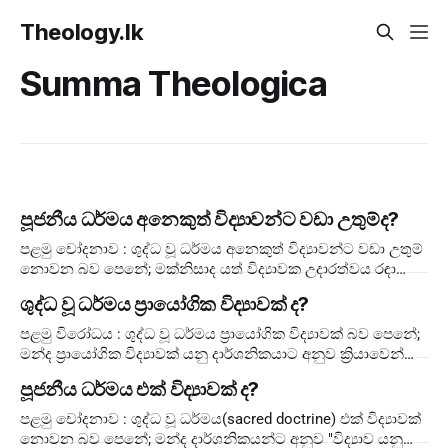
Theology.lk
Summa Theologica
පූජනීය ධර්මය අනෙකුත් විද්‍යාවන්ට වඩා උතුම්ද?
පළමු චෝදනාව : ශුද්ධ වූ ධර්මය අනෙකුත් විද්‍යාවන්ට වඩා උතුම්
නොවන බව පෙනේ; මක්නිසාද යත් විද්‍යාවක උදාරත්වය රඳා
පවතින්නේ එය තහවුරු කරන සහතිකය මතය. නමු
ශුද්ධ වූ ධර්මය ප්‍රායෝගික විද්‍යාවක් ද?
පළමු විරෝධය : ශුද්ධ වූ ධර්මය ප්‍රායෝගික විද්‍යාවක් බව පෙනේ;
මන්ද ප්‍රායෝගික විද්‍යාවක් යනු දාර්ශනිකයාට අනුව ක්‍රියාවෙන්
අවසන් වන දෙයයි
පූජනීය ධර්මය එක් විද්‍යාවක් ද?
පළමු චෝදනාව : ශුද්ධ වූ ධර්මය(sacred doctrine) එක් විද්‍යාවක්
නොවන බව පෙනේ; මන්ද දාර්ශනිකයන්ට අනුව "විද්‍යාව යනු