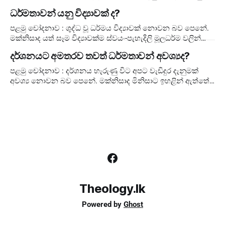
විෂයයන් එක් පන්තියකට පමණක් සලකන එකකි." නමුත් මැ
ධර්මතාවන් යනු විද්‍යාවක් ද?
පළමු චෝදනාව : ශුද්ධ වූ ධර්මය විද්‍යාවක් නොවන බව පෙනේ.
මක්නිසාද යත් සෑම විද්‍යාවක්ම ස්වයං-පැහැදිලි මූලධර්ම වලින්
ඉදිරියට යයි. නමුත් පූජනී
දර්ශනයට අමතරව තවත් ධර්මතාවන් අවශ්‍යද?
පළමු චෝදනාව : දර්ශනය හැරුණු විට අපට වැඩිදුර දැනුමක්
අවශ්‍ය නොවන බව පෙනේ. මක්නිසාද මිනිසාට ඉහළින් ඇත්තේ
කුමක්දැයි දැන ගැනීමට උත්සාහ
Theology.lk
Powered by
Ghost