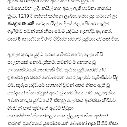
ඇන්ඩෲ රජතුමා වැනි අය විසින් මෙම යුද්ධය
මෙහෙයවන ලදී. නයිල් ගඟ අසල ඇති භාවිතා නගරය
ක්‍රි.ව. 1219 දී අත්පත් කරගනු ලැබීය. මෙය යුද භටයන් ලද
ජයග්‍රහණයකි
. තවද නයිල් නදියේ ජලය පිටාර ගැලීම
ගැලීමට පටන් ගත් නිසා මෙම යුද්ධය ඇනහිටුණු අතර,
වසර 8 ක යුද්ධය විරාම ගිවිසුම සමගම යුද්ධය අවසන් විය.
ඇතැම් කුරුස යුද්ධ පරාජය වීමට හේතු ලෙස නිසි
පාලනයක් නොමැතිකම, තමන්ට ම අනන්‍ය වූ
නායකත්වයක් නොමැති වීම, කුරුස යුද්ධකරුවන්ට
ඉතාමත් දුර කතර ගෙවාගෙන ජෙරුසලමට පැමිණීමට සිදු
වීම, කුරුස යුද්ධයට සහභාගි වූවන් අතර නිතර ඇති වූ
භේදයන් නිසා ඔවුන් අතර වු අසමගිය ද නම් කළ හැකිය.
4 වන කුරුස යුද්ධයේ දී කිතුනු ලෝකය ආරක්ෂා කිරීමට
ගියවුන් පාප් තුමාගේ අණට පිටුපා
කොන්ස්තන්තිනෝපලය කොල්ලකෑම නිසා අත්පත්
කරගත් ප්‍රදේශයේ යුරෝපයෙන් බොහෝ ඈත පිහිටි නිසා