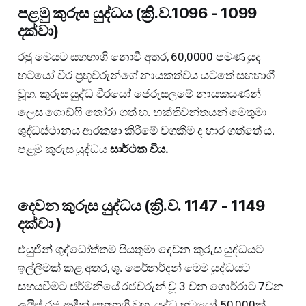
පළමු කුරුස යුද්ධය (ක්‍රි.ව.1096 - 1099
දක්වා)
රජු මෙයට සහභාගි නොවී අතර, 60,0000 පමණ යුද
භටයෝ වීර ප්‍රභූවරුන්ගේ නායකත්වය යටතේ සහභාගී
වූහ. කුරුස යුද්ධ වීරයෝ ජෙරුසලමේ නායකයණන්
ලෙස ගොඩ්ෆි තෝරා ගත් හ. භක්තිවන්තයන් මෙතුමා
ශුද්ධස්ථානය ආරක‍ෂා කිරීමේ වගකීම ද භාර ගත්තේ ය.
පළමු කුරුස යුද්ධය
සාර්ථක විය.
දෙවන කුරුස යුද්ධය (ක්‍රි.ව. 1147 - 1149
දක්වා )
එයුජින් ශුද්ධෝත්තම පියතුමා දෙවන කුරුස යුද්ධයට
ඉල්ලීමක් කළ අතර, ශු. පෙර්නර්දන් මෙම යුද්ධයට
සහයවීමට ජර්මනියේ රජවරුන් වූ 3 වන ගොර්රාට 7වන
ලුයිස් රජු ආදීන් සහභාගි වූහ. යුද්ධ භටයෝ 50,000ක්