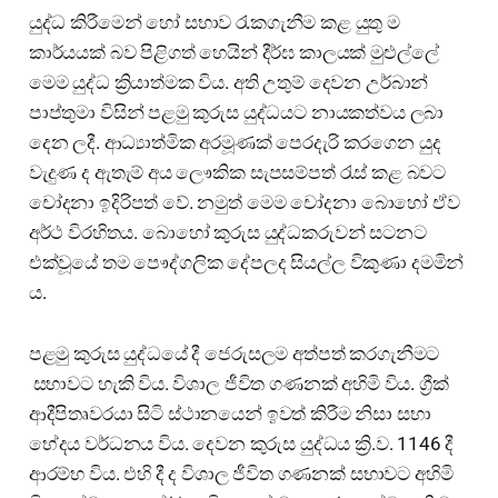
යුද්ධ කිරීමෙන් හෝ සභාව රැකගැනීම කළ යුතු ම
කාර්යයක් බව පිළිගත් හෙයින් දීර්ඝ කාලයක් මුළුල්ලේ
මෙම යුද්ධ ක්‍රියාත්මක විය. අති උතුම් දෙවන උර්බාන්
පාප්තුමා විසින් පළමු කුරුස යුද්ධයට නායකත්වය ලබා
දෙන ලදී. ආධ්‍යාත්මික අරමූණක් පෙරදැරි කරගෙන යුද
වැදුණ ද ඇතැම් අය ලෞකික සැපසම්පත් රැස් කළ බවට
චෝදනා ඉදිරිපත් වේ. නමුත් මෙම චෝදනා බොහෝ ඒව
අර්ථ විරහිතය. බොහෝ කුරුස යුද්ධකරුවන් සටනට
එක්වූයේ තම පෞද්ගලික දේපලද සියල්ල විකුණා දමමින්
ය.
පළමු කුරුස යුද්ධයේ දී ජෙරුසලම අත්පත් කරගැනීමට
සභාවට හැකි විය. විශාල ජීවිත ගණනක් අහිමි විය. ග්‍රීක්
ආදීපිතෘවරයා සිටි ස්ථානයෙන් ඉවත් කිරීම නිසා සභා
භේදය වර්ධනය විය. දෙවන කුරුස යුද්ධය ක්‍රි.ව. 1146 දී
ආරම්භ විය. එහි දී ද විශාල ජීවිත ගණනක් සභාවට අහිමි