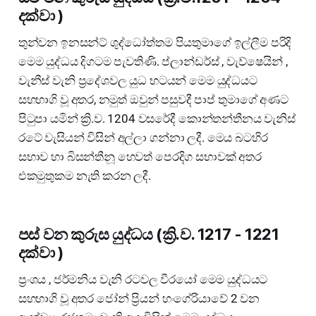
දක්වා )
තුන්වන ඉනසන්ට් ශුද්ධෝත්තම පියතුමාගේ ඉල්ලීම පරිදි
මෙම යුද්ධය දිගටම පැවතිණි. ප්ලාන්ඩර්ස් , වැව්ෂෙයින් ,
වැනීස් වැනි ප්‍රදේශවල යුධ භටයන් මෙම යුද්ධයට
සහභාගි වූ අතර, නමුත් ඔවුන් පසුවදී පාප් තුමාගේ අණට
පිටුපා යමින් ක්‍රි.ව. 1204 වසරේදී කොන්තන්තීනය වැනිස්
රටේ වැසියන් විසින් අල්ලා ගන්නා ලදී. මෙය බටහිර
සභාව හා බිසන්තීනූ හෙවත් පෙරදිග සභාවක් අතර
එකමුතුකම නැති කරන ලදී.
පස් වන කුරුස යුද්ධය (ක්‍රි.ව. 1217 - 1221
දක්වා )
ප්‍රංශය , ජර්මනිය වැනි රටවල වීරයෝ මෙම යුද්ධයට
සහභාගි වූ අතර ජෝන් ප්‍රියන් හංගේරියාවේ 2 වන