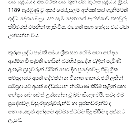
විය. යුද්ධය ද අසාර්ථක විය. තුන් වන කුරුස යුද්ධය ක්‍රි.ව.
1189 ඇරඹුණු වූ අතර ජෙරුසලම අත්පත් කර ගැනීමටත්
ශුද්ධ දේශය බලා යන සැම දෙනාගේ ආරක්ෂාව තහවුරු
කිරීමටත් එමඟින් හැකි විය. එහෙත් සභා භේදය වඩ වඩා
උත්සන්න විය.
කුරුස යුද්ධ පැවති සමය ග්‍රීක සහ රෝම සභා භේදය
ආරම්භ වී පැවති හෙයින් බටහිර ප්‍රදේශ වලින් පැමිණි
ඇතැම් ප්‍රභූවරුන් විසින් පෙර දිග ප්‍රදේශවල තිබූ ග්‍රීක
සම්ප්‍රදායට අයත් දේවස්ථාන විනාශ කොට, එහි ලතින්
සම්ප්‍රදායට අයත් දේවස්ථාන නිර්මාණ කිරීම තුළින් සභා
භේදය තව තවත් උත්සන්න වූ බව කියැවෙයි. තවද එම
ප්‍රදේශවල විසූ රදගුරුවරුන්ට හා පූජකවරුන්ට ද
නොයෙකුත් අන්දමේ අඩම්තේට්ටම් සිදු කිරීම ද දක්නට
ලැබේ.