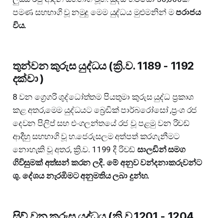
පමණ සහභාගි වූ නමුදු මෙම යුද්ධය මුළුමනින් ම
පරාජය
විය.
තුන්වන කුරුස යුද්ධය (ක්‍රි.ව. 1189 - 1192
දක්වා )
8 වන ග්‍රෙගරි ශුද්ධෝත්තම පියතුමා කුරුස යුද්ධ ප්‍රකාශ
කළ අතර,මෙම යුද්ධයට බ්‍රෙඩික් පාර්බරෝසෝ ,ප්‍රංශ රජ
දෙවන පිලිප් සහ එංගලන්තයේ රජ වූ පළමු වන රිචඩ්
ආදීහු සහභාගි වූ හ.ජෙරුසලම අත්පත් කරගැනීමට
නොහැකි වූ අතර, ක්‍රි.ව. 1199 දී රිචඩ්
සාලඩින් සමග
ගිවිසුමක් අත්සන් කරන ලදි. මේ අනුව වන්දනාකරුවන්ට
ශු. දේශය නැරඹිමට අනුමතිය ලබා දුන්හ.
සිව් වන කුරුස යුද්ධය (ක්‍රි.ව.1201 - 1204