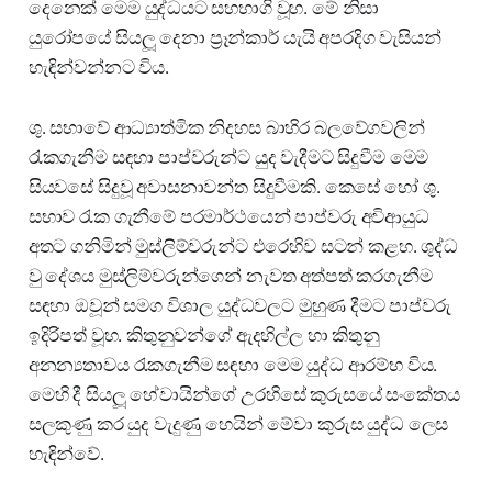
දෙනෙක් මෙම යුද්ධයට සහභාගි වූහ. මේ නිසා
යුරෝපයේ සියලූ දෙනා ප්‍රෑන්කාර් යැයි අපරදිග වැසියන්
හැඳින්වන්නට විය.
ශු. සභාවේ ආධ්‍යාත්මික නිදහස බාහිර බලවේගවලින්
රැකගැනීම සඳහා පාප්වරුන්ට යුද වැදීමට සිදුවීම මෙම
සියවසේ සිදුවූ අවාසනාවන්ත සිදුවීමකි. කෙසේ හෝ ශු.
සභාව රැක ගැනීමේ පරමාර්ථයෙන් පාප්වරු අවිආයුධ
අතට ගනිමින් මුස්ලිම්වරුන්ට එරෙහිව සටන් කළහ. ශුද්ධ
වු දේශය මුස්ලිම්වරුන්ගෙන් නැවත අත්පත් කරගැනීම
සඳහා ඔවූන් සමග විශාල යුද්ධවලට මුහුණ දීමට පාප්වරු
ඉදිරිපත් වූහ. කිතුනුවන්ගේ ඇදහිල්ල හා කිතුනු
අනන්‍යතාවය රැකගැනීම සඳහා මෙම යුද්ධ ආරම්භ විය.
මෙහි දී සියලූ හේවායින්ගේ උරහිසේ කුරුසයේ සංකේතය
සලකුණු කර යුද වැදුණු හෙයින් මේවා කුරුස යුද්ධ ලෙස
හැඳින්වේ.