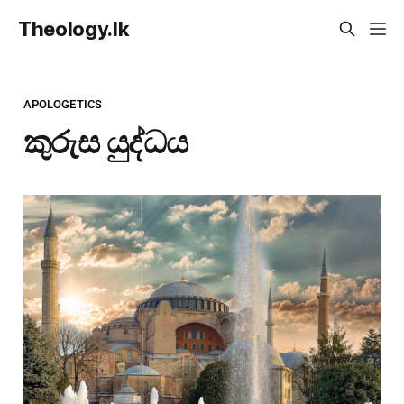
Theology.lk
APOLOGETICS
කුරුස යුද්ධය