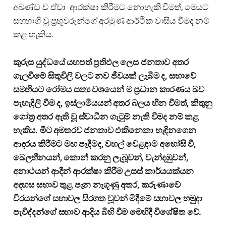
අඛණ්ඩ ව ඒවා ආරක්ෂා කිරීමට නොහැකි වීමත්, මෙයට
සහභාගි වූ ප්‍රභූවරුන්ගේ අරමුණ ආර්ථික වාසිය වීමද නම්
කළ හැකිය.
කුරුස යුද්ධයේ යහපත් ප්‍රතිඵල ලෙස ජනතාව අතර
ගැලවීමේ සිතුවිලි වලට නව ජීවයක් ලැබීම ද, සභාවේ
සමඟියට රෝමය සත්‍ය වශයෙන් ම ප්‍රධාන කාරණය බව
පැහැදිලි වීම ද, ඉස්ලාමියයන් අතර බලය හීන වීමත්, කිතුනු
ගෝත්‍ර අතර ඇති වූ ස්වාධීන ගැටුම් නැති වීමද නම් කළ
හැකිය. මීට අමතරව ජනතාව එකිනෙකා හැඳිනගෙන
ආදරය කිරීමට මඟ පෑදීමද, වහල් වෙළඳාම අහෝසි වී,
බෙලහීනයන්, කොන් කරනු ලැබූවන්, වැන්දඹුවන්,
අනාථයන් ආදීන් ආරක්ෂා කිරීම උසස් කාර්යයක්යන
අදහස සභාව තුළ පැන නැගූණු අතර, කරුණාවේ
වීරයන්ගේ සභාවල සිරගත වූවන් මිදීමේ සභාවල හමුදා
පැවිද්දන්ගේ සභාව ආදිය බිහි වීම මෙහිදී විශේෂිත වේ.