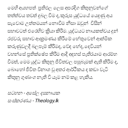
මෙහි අයහපත් ප්‍රතිඵල ලෙස අපරදිග කිතුනුවන්ගේ
තත්ත්වය තවත් දුබල වීම ද, කුරුස යුද්ධයේ යෙදුණු අය
සැවොම උත්තමයන් නොවීම නිසා ඔවුන් විසින්
සභාවටත් එරෙහිව ක්‍රියා කිරීම. යුද්ධයට නායකත්වය දුන්
රජවරු සභාව ආක්‍රමණය කිරීමේ හේතුවෙන් ආත්මික
කරුණුවලදී බලපෑම් කිරීමද, වේද භේද, දෙවියන්
වහන්සේ ප්‍රතික්ෂේප කිරීම ආදි අදහස් පැතිරයාම ආරම්භ
වීමත්, මෙම යුද්ධ කිතුනු ජීවිතවල පසුබෑමක් ඇති කිරීම ද,
බොහෝ ජීවිත විනාශ වූ අතර ආර්ථීකය ද කඩා වැටි
කිතුනු ගුණාංග නැති වී යෑම නම් කළ හැකිය.
සටහන - අසේල දසනායක
සංස්කරණය - Theology.lk