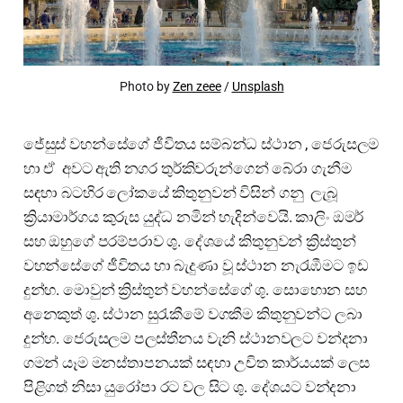
Photo by
Zen zeee
/
Unsplash
ජේසුස් වහන්සේගේ ජීවිතය සම්බන්ධ ස්ථාන , ජෙරුසලම
හා ඒ අවට ඇති නගර තුර්කිවරුන්ගෙන් බේරා ගැනීම
සඳහා බටහිර ලෝකයේ කිතුනුවන් විසින් ගනු ලැබූ
ක්‍රියාමාර්ගය කුරුස යුද්ධ නමින් හැදින්වෙයි. කාලිං ඔමර්
සහ ඔහුගේ පරම්පරාව ශු. දේශයේ කිතුනුවන් ක්‍රිස්තුන්
වහන්සේගේ ජීවිතය හා බැදුණා වූ ස්ථාන නැරැඹීමට ඉඩ
දුන්හ. මොවුන් ක්‍රිස්තුන් වහන්සේගේ ශු. සොහොන සහ
අනෙකුත් ශු. ස්ථාන සුරැකීමේ වගකීම කිතුනුවන්ට ලබා
දුන්හ. ජෙරුසලම පලස්තීනය වැනි ස්ථානවලට වන්දනා
ගමන් යෑම මනස්තාපනයක් සඳහා උචිත කාර්යයක් ලෙස
පිළිගත් නිසා යුරෝපා රට වල සිට ශු. දේශයට වන්දනා