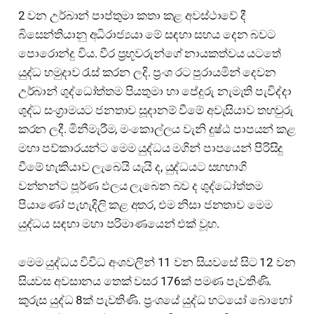
2 වන උර්බාන් පාප්තුමා කතා කළ අවස්ථාවේ දී
බිසෙන්තියානු අධිරාජ්‍යයා මේ සඳහා සහය දෙන බවට
පොරොන්දු විය. වීර ප්‍රභූවරුන්ගේ නායකත්වය යටතේ
යුද්ධ හමුදාව රැස් කරන ලදි. ප්‍රංශ රට පුරායමින් දෙවන
උර්බාන් ශුද්ධෝත්තම පියතුමා හා පේදුරු නැමැති පැවිද්දා
ශුද්ධ සංග්‍රාමයට ජනතාව සූදානම් වීමේ අවැසියාව තහවුරු
කරන ලදී. මිනීමැරීම, මංකොල්ලය වැනි දුෂ්ඨ පාපයන් කළ
මහා පව්කාරයන්ට මෙම යුද්ධය මගින් පාපයෙන් පිරිසිදු
වීමේ හැකියාව ලැබෙයි යැයි ද, යුද්ධයට සහභාගි
වන්නන්ට පූර්ණ ඵලය ලැබෙන බව ද ශුද්ධෝත්තම
පියාණෝ පැහැදිලි කළ අතර, එම නිසා ජනතාව මෙම
යුද්ධය සඳහා මහා පරිමාණයෙන් එක් වූහ.
මෙම යුද්ධය විවිධ අංශවලින් 11 වන සියවසේ සිට 12 වන
සියවස අවසානය තෙක් වසර 176ක් පමණ පැවතිණි.
කුරුස යුද්ධ 8ක් පැවතිණි. ප්‍රංශයේ යුද්ධ භටයෝ බොහෝ