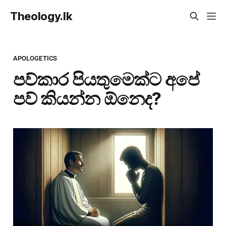
Theology.lk
APOLOGETICS
පව්කාර පියතුමෙක්ට අපේ
පව් කියන්න ඕනෙද?