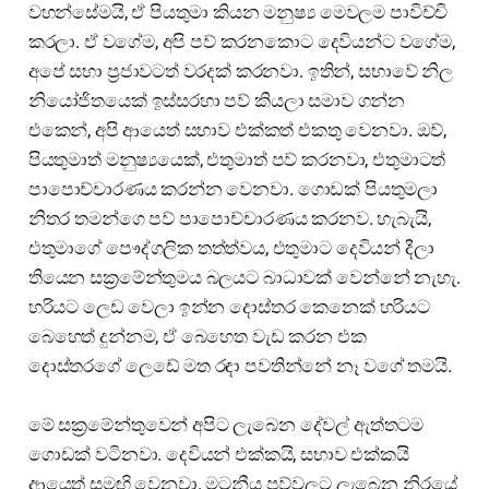
වහන්සේමයි, ඒ පියතුමා කියන මනුෂ්‍ය මෙවලම පාවිච්චි
කරලා. ඒ වගේම, අපි පව් කරනකොට දෙවියන්ට වගේම,
අපේ සභා ප්‍රජාවටත් වරදක් කරනවා. ඉතින්, සභාවේ නිල
නියෝජිතයෙක් ඉස්සරහා පව් කියලා සමාව ගන්න
එකෙන්, අපි ආයෙත් සභාව එක්කත් එකතු වෙනවා. ඔව්,
පියතුමාත් මනුෂ්‍යයෙක්, එතුමාත් පව් කරනවා, එතුමාටත්
පාපොච්චාරණය කරන්න වෙනවා. ගොඩක් පියතුමලා
නිතර තමන්ගෙ පව් පාපොච්චාරණය කරනව. හැබැයි,
එතුමාගේ පෞද්ගලික තත්ත්වය, එතුමාට දෙවියන් දීලා
තියෙන සක්‍රමේන්තුමය බලයට බාධාවක් වෙන්නේ නැහැ.
හරියට ලෙඩ වෙලා ඉන්න දොස්තර කෙනෙක් හරියට
බෙහෙත් දුන්නම, ඒ බෙහෙත වැඩ කරන එක
දොස්තරගේ ලෙඩේ මත රඳා පවතින්නේ නෑ වගේ තමයි.
මේ සක්‍රමේන්තුවෙන් අපිට ලැබෙන දේවල් ඇත්තටම
ගොඩක් වටිනවා. දෙවියන් එක්කයි, සභාව එක්කයි
ආයෙත් සමඟි වෙනවා. මටනීය පව්වලට ලැබෙන නිරයේ