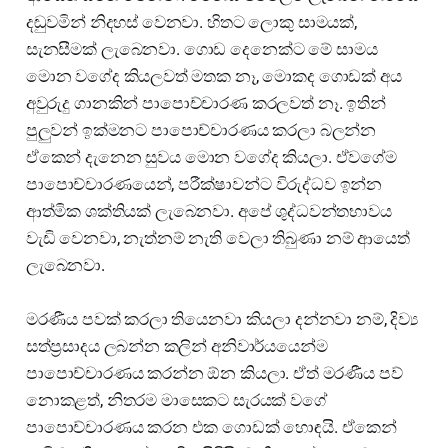
දඬුවමින් නිදහස් වෙනවා. හිතට ලොකු සාමයක්,
සැනසීමක් ලැබෙනවා. ගොඩ දෙනෙක්ට මේ සාමය
මොන වගේද කියලවත් මතක නෑ, මොකද ගොඩක් අය
අවුරුදු ගානකින් පාපොච්චාරණ කරලවත් නෑ. ඉතින්
පුලුවන් ඉක්මනට පාපොච්චාරණය කරලා බලන්න
ඒකෙන් දැනෙන සුවය මොන වගේද කියලා. ඒවගේම
පාපොච්චාරණයෙන්, පරීක්ෂාවන්ට විරුද්ධව ඉන්න
ආත්මික ශක්තියක් ලැබෙනවා. අපේ ශුද්ධවන්තභාවය
වැඩි වෙනවා, නැත්නම් නැති වෙලා තිබුණා නම් ආයෙත්
ලැබෙනවා.
මරණීය පවක් කරලා තියෙනවා කියලා දන්නවා නම්, දිව්‍ය
සත්ප්‍රසාදය ලබන්න කලින් අනිවාර්යයෙන්ම
පාපොච්චාරණය කරන්න ඕන කියලා. ඒත් මරණීය පව්
නොකළත්, නිතරම මාසෙකට සැරයක් වගේ
පාපොච්චාරණය කරන එක ගොඩක් හොඳයි. ඒකෙන්