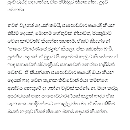
පුංචි වැරදි හදාගන්න, හිත පිරිසිදුව තියාගන්න, උදව්
වෙනවා.
තවත් වැදගත් දෙයක් තමයි, පාපොච්චාරණයේදී කියන
කිසිම දෙයක්, මොනම හේතුවක් නිසාවත්, පියතුමාට
වෙන කාටවත්ම කියන්න තහනම්. ඒකට කියන්නේ
"පාපොච්චාරණයේ මුද්‍රාව" කියලා. ඒක කඩන්න බැරි,
පූජනීය දෙයක්. ඒ මුද්‍රාව පියතුමෙක් කැඩුව කියන්නෙ ඒ
ෆාද සභාවෙන් ස්ව්‍යංක්‍රීයව සභාවෙන් නෙරපා හැරීමක්
වෙනව. ඒ කියන්නෙ පාපොච්චාරණයෙදි ඔයා කියන
දෙයක් ෆාද වෙන තැනක කිව්වොත් එයා තමන්ගෙ
ආත්මය අනතුරේ දා ගන්න වැඩක් කරන්නෙ. ඔයා කරපු
අපරාධයක් ගැන පාපොච්චාරණයක් කළත් ෆාදට ඒක
ගැන කොහෙදිවත් කට හොල්ලන්න බෑ. ඒ නිසා කිසිම
බයක් නැතුව හිතේ තියෙන ඕනම දෙයක් කියන්න.