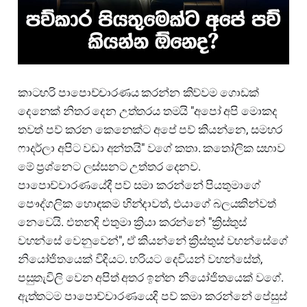
කාටහරි පාපොච්චාරණය කරන්න කිව්වම ගොඩක්
දෙනෙක් නිතර දෙන උත්තරය තමයි "අපෝ අපි මොකද
තවත් පව් කරන කෙනෙක්ට අපේ පව් කියන්නෙ, සමහර
ෆාදර්ලා අපිට වඩා අන්තයි" වගේ කතා. කතෝලික සභාව
මේ ප්‍රශ්නෙට ලස්සනට උත්තර දෙනව.
පාපොච්චාරණයේදී පව් සමා කරන්නේ පියතුමාගේ
පෞද්ගලික හොඳකම හින්දාවත්, එයාගේ බලයකින්වත්
නෙවෙයි. එතනදි එතුමා ක්‍රියා කරන්නේ "ක්‍රිස්තුස්
වහන්සේ වෙනුවෙන්", ඒ කියන්නේ ක්‍රිස්තුස් වහන්සේගේ
නියෝජිතයෙක් විදියට. හරියට දෙවියන් වහන්සේත්,
පසුතැවිලි වෙන අපිත් අතර ඉන්න නියෝජිතයෙක් වගේ.
ඇත්තටම පාපොච්චාරණයෙදි පව් කමා කරන්නේ පේසුස්