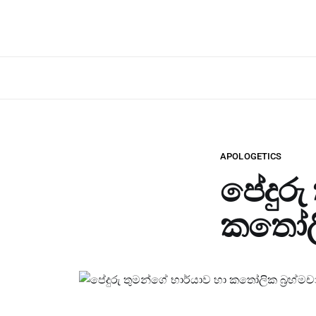
APOLOGETICS
පේදුරු
කතෝලි