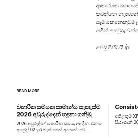
ආකාරයක ත්‍යාගයක
කරන්නෙ නැත.මන්ද 
සෑම කෙනෙකුටම ලබ
මගින් තහවුරු වන
ජේසු පිහිටයි 👍
READ MORE
චතාරික සමයක සාමාන්ය සැකැස්ම
Consist
2026 අවුරුද්දෙන් හඳුනා ගනිමු
අතිඋතුම් 
පියාණන් 20
2026 අවුරුද්දේ චතාරික සමය, අද දින, එනම්
බලාපොරොත්
අප්‍රේල් 02 ඉර බැස්මෙන් අවසන් වේ.
පැවැත්වීම 
කෙතරම් පැහැදිළි කිරීම් දුන්නත් බොහෝ