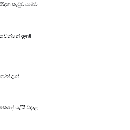
ිරිඳක කැටුව යාමට
පදය වන්නේ gynē-
වුත් උන්
 කෙළේ යැ”යි වදාළ