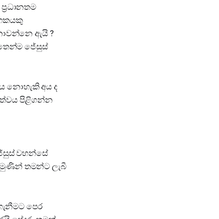
 ප්‍රධානතම
ාහකයකු
 නොවන්නෙ ඇයි ?
තෙන්ම ජේසුස්
විය නොහැකි අය ද
්ත්වය පිළිගන්න
ේසුස් වහන්සේ
රමුණින් තමන්ට ලැබී
ාගැනීමට පෙර