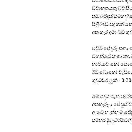
විවාහකයකි.මන්ද පේ
විවාහකයකු බව සිය
තම බිරිදත් සමගද?ක
පිළිබදව සදහන් නො
අත හැර දමා බව ශුද
එවිට පේදුරු කතා 
වහන්සේ කතා කරමි
භාර්යාව හෝ සොහො
ඊට බොහෝ වැඩියෙන
ශුද්ධවර ලූක් 18:28
මේ පදය ගැන තාර්කි
අතහැරලා ජේසුස් ව
ආවෙ නැත්නම් ජේසු
සමහර මූලධර්මවාදී 