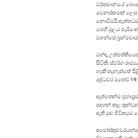
වර්තමානයේ බොහෝ ම
වෙනස්කමක් ලෙස ප
නොවීමයි.ඇත්තටම ප
මෙහි මූලය පැමිණ
වහන්සේ බ්‍රහ්මචාර
මන්ද, උත්පත්තියෙන
සිටිති; ස්වර්ග රා
හැකි තැනැත්තේ පි
ශුද්ධවර මතෙව් 19
ඇත්තෙන්ම පූජාප්‍
සදහන් කළ තුන්වන ක
ඇති මුළු ජීවිතය
අපෝස්තුළුවරයන්ගෙ