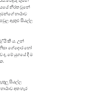
යි.පේදුරු තුමන්
ර්යයේ නිරත වුනේ
ුමන්ගේ භාර්‍යාව
පවුල ඇතුළු සියල්ල
යි කී ය. උන්
ය නිසා ගේදොර හෝ
ද, මේ යුගයේ දී ම
ක.
තුලු සියල්ල
ාර්‍යාව අත හැර