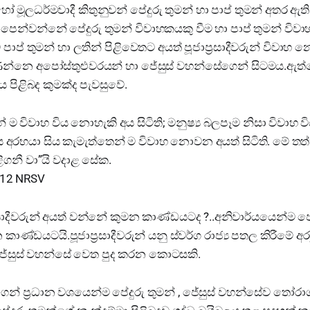
ූලධර්මවාදී කිතුනුවන් පේදුරු තුමන් හා පාප් තුමන් අතර ඇති
ෙන්වන්නේ පේදුරු තුමන් විවාහකයකු වීම හා පාප් තුමන් විව
ාප් තුමන් හා ලතින් පිළිවෙතට අයත් පූජාප්‍රසාදීවරුන් විවාහ
ෙන්නෙ අපෝස්තුළුවරයන් හා ජේසුස් වහන්සේගෙන් සිටමය.ඇත්
ය පිළිබද කුමක්ද පැවසුවේ.
් ම විවාහ විය නොහැකි අය සිටිති; මනුෂ්‍ය බලපෑම නිසා විවාහ 
ජ්‍යය අරභයා සිය කැමැත්තෙන් ම විවාහ නොවන අයත් සිටිති. මේ තත
ළිගනී වා”යි වදාළ සේක.
:12 NRSV
රසාදීවරුන් අයත් වන්නේ කුමන කාණ්ඩයටද ?..අනිවාර්යයෙන්ම ජ
ාණ්ඩයටයි.පූජාප්‍රසාදීවරුන් යනු ස්වර්ග රාජ්‍ය පතල කිරීමේ අ
ම ජේසුස් වහන්සේ වෙත පුද කරන කොටසකි.
න් ප්‍රධාන වශයෙන්ම පේදුරු තුමන් , ජේසුස් වහන්සේව තෝර