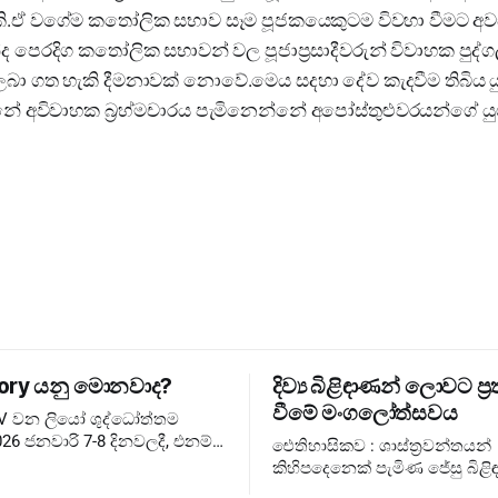
ි.ඒ වගේම කතෝලික සභාව සෑම පූජකයෙකුටම විවහා වීමට අවසර
පෙරදිග කතෝලික සභාවන් වල පූජාප්‍රසාදීවරුන් විවාහක පුද්ගල
ා ගත හැකි දීමනාවක් නොවේ.මෙය සදහා දේව කැදවීම තිබිය ය
්නේ අවිවාහක බ්‍රහ්මචාරය පැමිනෙන්නේ අපෝස්තුළුවරයන්ගේ ය
ory යනු මොනවාද?
දිව්‍ය බිළිඳාණන් ලොවට ප්‍ර
වීමේ මංගලෝත්සවය
XIV වන ලියෝ ශුද්ධෝත්තම
26 ජනවාරි 7-8 දිනවලදී, එනම්
ඓතිහාසිකව : ශාස්ත්‍රවන්තයන්
තුවේ ජුබිලිය අවසන් වූ වහා
කිහිපදෙනෙක් පැමිණ ජේසු බිළිඳ
සඳහා, එතුමන්ගේ පළමු
බැහැදැකීම එහෙත් දේව වන්දනාත්මකව