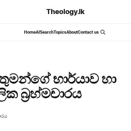
Theology.lk
Home
AI
Search
Topics
About
Contact us
 තුමන්ගේ භාර්යාව හා
ක බ්‍රහ්මචාරය