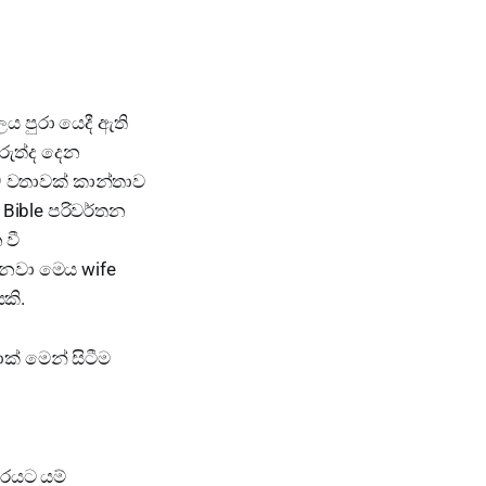
ය පුරා යෙදී ඇති
රුත්ද දෙන
29 වතාවක් කාන්තාව
 Bible පරිවර්තන
 වී
නවා මෙය wife
කි.
ාක් මෙන් සිටීම
ාරයට යම්