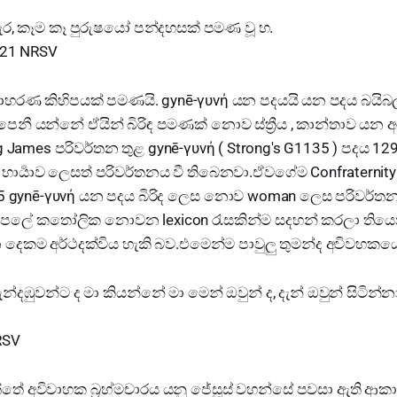
න් හැර, කෑම කෑ පුරුෂයෝ පන්දහසක් පමණ වූ හ.
:21 NRSV
දාහරණ කිහිපයක් පමණයි. gynē-γυνή යන පදයයි යන පදය බයිබල
නී යන්නේ ඒයින් බිරිඳ පමණක් නොව ස්ත්‍රීය , කාන්තාව යන අ
 James පරිවර්තන තුළ gynē-γυνή ( Strong's G1135 ) පදය 1
භාර්‍යාව ලෙසත් පරිවර්තනය වී තිබෙනවා.ඒවගේම Confraternity
:5 gynē-γυνή යන පදය බිරිද ලෙස නොව woman ලෙස පරිවර්තන
 පෙලේ කතෝලික නොවන lexicon රැසකින්ම සදහන් කරලා තියෙ
ෙකම අර්ථදක්විය හැකි බව.එමෙන්ම පාවුලු තුමන්ද අවිවහකයෙ
්දඹුවන්ට ද මා කියන්නේ මා මෙන් ඔවුන් ද, දැන් ඔවුන් සිටින්න
RSV
තේ අවිවාහක බ්‍රහ්මචාරය යනු ජේසූස් වහන්සේ පවසා ඇති ආක