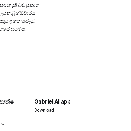
 නැති බව ප්‍රකාශ
යන්.බ්‍රහ්මචාරය
ුතුය.ඉහත කරුණු
ුගයේ සිටමය.
ත්‍යක්ෂ
Gabriel AI app
Download
ා