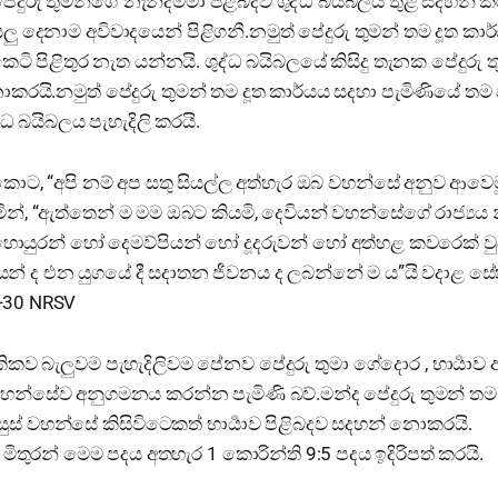
දුරු තුමන්ගේ නැන්දම්මා පිළිබදව ශුද්ධ බයිබලය තුළ සදහන් කර
ලු දෙනාම අවිවාදයෙන් පිළිගනී.නමුත් පේදුරු තුමන් තම දූත කා
ෙටි පිළිතුර නැත යන්නයි. ශුද්ධ බයිබලයේ කිසිදු තැනක පේදුරු ත
කරයි.නමුත් පේදුරු තුමන් තම දූත කාර්යය සදහා පැමිණියේ තම 
්ධ බයිබලය පැහැදිලි කරයි.
කොට, “අපි නම් අප සතු සියල්ල අත්හැර ඔබ වහන්සේ අනුව ආවෙමු”
න්, “ඇත්තෙන් ම මම ඔබට කියමි, දෙවියන් වහන්සේගේ රාජ්‍ය
යුරන් හෝ දෙමව්පියන් හෝ දූදරුවන් හෝ අත්හළ කවරෙක් වුව 
් ද එන යුගයේ දී සදාතන ජීවනය ද ලබන්නේ ම ය”යි වදාළ සේ
‭-‬30 NRSV
කව බැලුවම පැහැදිලිවම පේනව පේදුරු තුමා ගේදොර , භාර්‍යාව ඇ
හන්සේව අනුගමනය කරන්න පැමිණි බව්.මන්ද පේදුරු තුමන් තම භ
ස් වහන්සේ කිසිවිටෙකත් භාර්‍යාව පිළිබදව සදහන් නොකරයි.
මිතුරන් මෙම පදය අතහැර 1 කොරින්ති 9:5 පදය ඉදිරිපත් කරයි.