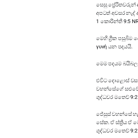
සෙසු ප්‍රේරිතවරු
අපටත් අවසර නැද් 
1 කොරින්ති 9:5 N
මෙහි ග්‍රීක පසුබි
γυνή යන පදයයි.
මෙම පදයම බයිබලය
එවිට දොළොස් වසක්
වහන්සේගේ සළුවේ 
ශුද්ධවර මතෙව් 9:
ජේසුස් වහන්සේ හැ
සේක. ඒ ස්ත්‍රිය 
ශුද්ධවර මතෙව් 9: