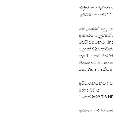
ස්ත්‍රීන් හා දරුව
ශුද්ධවර මතෙව් 14
මේ ඉතාමත් සුලු උ
ආකාරය බැලුවහම පෙ
බවයි.එමෙන්ම King
ලෙසත් 92 වතාවක් 
තුල 1 කොරින්ති 9
තියෙනවා.ප්‍රධාන
හෝ Woman කියන ද
අවිවාහකයන්ට ද වැන
හොඳ බව ය.
1 කොරින්ති 7:8 N
අවසානයේ කිව යුත්