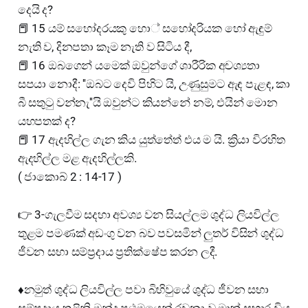
දෙයි ද?
📕 15 යම් සහෝදරයකු හො‍් සහෝදරියක හෝ ඇඳුම්
නැති ව, දිනපතා කෑම නැති ව සිටිය දී,
📕 16 ඔබගෙන් යමෙක් ඔවුන්ගේ ශාරීරික අවශ්‍යතා
සපයා නොදී: ''ඔබට දෙවි පිහිට යි, උණුසුමට ඇඳ පැළඳ, කා
බී සතුටු වන්නැ''යි ඔවුන්ට කියන්නේ නම්, එයින් මොන
යහපතක් ද?
📕 17 ඇදහිල්ල ගැන කිය යුත්තේත් එය ම යි. ක්‍රියා විරහිත
ඇදහිල්ල මළ ඇදහිල්ලකි.
( ජාකොබ් 2 : 14-17 )
👉 3-ගැලවීම සදහා අවශ්‍ය වන සියල්ලම ශුද්ධ ලියවිල්ල
තුළම පමණක් අඩංගු වන බව පවසමින් ලුතර් විසින් ශුද්ධ
ජීවන සභා සම්ප්‍රදාය ප්‍රතික්ෂේප කරන ලදී.
♦️නමුත් ශුද්ධ ලියවිල්ල පවා බිහිවුයේ ශුද්ධ ජීවන සභා
සම්ප්‍රදාය තුළිනි.මන්ද ප්‍රථමයෙන් රචනා වු මාක් සුභාරංචිය