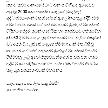
සභාව කවර ආකාරයේ බාධාවන් පැමිණියද අඛණ්ඩව
අවුරුදු 2000 කට ආසන්න කාලයක් මුළුල්ලේ
ශුද්ධාත්මයාණන් වහන්සේගේ ආලෝකය තුළ ඉදිරියටම
ගමන් කරයි. එසේ වන්නේ එම සභාව ක්‍රිස්තුන් වහන්සේ
විසින්ම පේදුරු තුමන් එඩේරික නායකත්වයට පත්කරමින්
ක්‍රි:ව33 දී පිහිටවනු ලැබු එකම සභාව වන බැවිනි.එබැවින්
ඔබ අයත් විය යුත්තේ මණුෂ්‍ය නිර්මාණයක් මත බිහි වු
සභාවකටද එසේත් නැතිනම් ක්‍රිස්තුන් වහන්සේ විසින්ම
පිහිටවනු ලැබු අපෝස්තුළුවරුන්ගෙන් පැවත එන එකම
ශුද්ධ වු කතෝලික සභාවටද යන්න ඔබ විසින්ම තීරණය
කල යුතු සතය්‍යතාවයක් වන්නේය.
සතුට යනු කතෝලිකයකු වීමයි!
✍️ සාහිත පෙරේරා