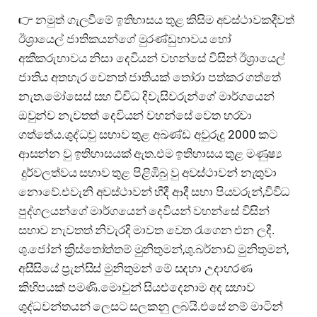
👉 නමුත් ගැලවීමේ ඉතිහාසය තුළ කිසිම අවස්ථාවකදීවත්
ඊශ්‍රායෙල් ජාතිකයන්ගේ මුරණ්ඩුභාවය හෝ
අකීකරුභාවය නිසා දෙවියන් වහන්සේ විසින් ඊශ්‍රායෙල්
ජාතිය අතහැර වෙනත් ජාතියක් තෝරා පත්කර ගත්තේ
නැත.මෝසෙස් සහ විවිධ දිවැසිවරුන්ගේ මාර්ගයෙන්
ඔවුන්ව නැවතත් දෙවියන් වහන්සේ වෙත හරවා
ගත්තේය.ශුද්ධවු සභාව තුළ අඛණ්ඩ අවුරුදු 2000 කට
ආසන්න වු ඉතිහාසයක් ඇත.එම ඉතිහාසය තුළ මණුෂ්‍ය
දුර්වලත්වය සභාව තුළ පිළිඹිබු වු අවස්ථාවන් නැතුවා
නොවේ.එවැනි අවස්ථාවන් හීදී ආදී සභා පියවරුන්,විවිධ
පුද්ගලයන්ගේ මාර්ගයෙන් දෙවියන් වහන්සේ විසින්
සභාව නැවතත් නිවැරදි මාවත වෙත රැගෙන එන ලදී.
ශු.ජෝන් ක්‍රිස්තෝත්තම් මුනිතුමන්,ශු.බර්නාඩ් මුනිතුමන්,
අසීසියේ ප්‍රැන්සිස් මුනිතුමන් මේ සදහා උදාහරණ
කිහිපයක් පමණි.මොවුන් සියළුදෙනාම අද සභාව
ශුද්ධවන්තයන් ලෙසට සලකනු ලබයි.එසේ නම් මාටින්