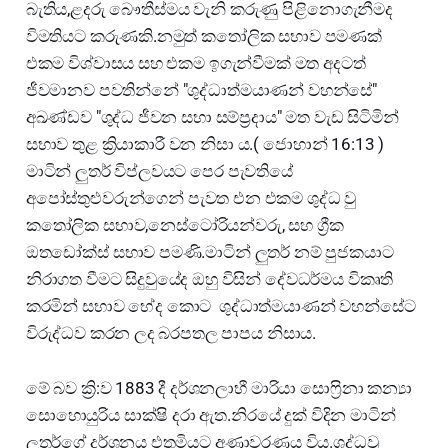
බැතිය,ළදරු බෞතීස්මය වැනි කරුණු පිළිනොගැනීමද
විමතියට කරුණකි.නමුත් කතෝලික සභාව පමණක්
එකම විශ්වාසය සහ එකම ඉගැන්වීමක් මත අදටත්
ජීවමානව පවතින්නේ "ශුද්ධාත්මයාණන් වහන්සේ"
අඛණ්ඩව "ශුද්ධ ජීවන සභා සම්ප්‍රදාය" මත වැඩ සිටිමින්
සභාව තුළ ක්‍රියාකාරී වන නිසා ය.( ජොහාන් 16:13 )
මාටින් ලුතර් විප්ලවයට පෙර පැවතියේ
අපෝස්තුළුවරුන්ගෙන් පැවත එන එකම ශුද්ධ වු
කතෝලික සභාව,නෙස්ටෝරියන්වරු, සහ ග්‍රීක
ඔතඩෝක්ස් සභාව පමණි.මාටින් ලුතර් නම් පුජකයාට
නිරාගත වීමට සිදුවුයේද ඔහු විසින් දේවධර්මය විකෘති
කරමින් සභාව භේද කොට ශුද්ධාත්මයාණන් වහන්සේට
විරුද්ධව කරන ලද බරපතල පාපය නිසාය.
මේ බව ක්‍රි:ව 1883 දී දර්ශනලාභී මාරියා සොෆ්‍රිනා කන්‍යා
සොහොයුරිය සාක්ෂි දරා ඇත.නිරයේ දුක් විදින මාටින්
ලුතර්ගේ දර්ශනය එතුමියට අණාවරණය විය.ශුද්ධවු