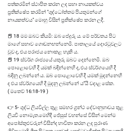
පත්කරමින් ස්ථාපිත කරන ලද සභා නායකත්වය
ප්‍රතික්ෂේප කරමින් "ශුද්ධෝත්තම පියතුමන්ගේ
නායකත්වය" මොහු විසින් ප්‍රතික්ෂේප කරන ලදී.
📕 18 මම ඔබට කියමි: ඔබ පේදුරු ය. මේ පර්වතය පිට
මාගේ සභාව ගොඩනඟන්නෙමි. පාතාලයේ දොරටුවලට
වුව ද, එය පරාජය නොකළ හැකි ය.
📕 19 ස්වර්ග රාජ්‍යයේ යතුරු ඔබට දෙන්නෙමි. ඔබ
පොළොවෙහි දී යමක් බඳින්නෙහි ද, එය ස්වර්ගයෙහි දී
බඳිනු ලබන්නේ ය. ඔබ පොළොවෙහි දී යමක් මුදන්නෙහි
ද එය ස්වර්ගයෙහි දී මුදනු ලබන්නේ ය''යි වදාළ සේක.
( මතෙව් 16:18-19 )
👉 5- ශුද්ධ ලියවිල්ල තුළ සමහර ග්‍රන්ථ දේවානුභාවය තුළ
ලියවී නොමැත.මෙහිදී ජේසුස් වහන්සේ විසින් මෙන්ම
අපෝස්තුළුවරුන් විසින්ද භාවිතා කරන ලද පුරාණ
ගිවිසුමෙහි ග්‍රීක පිටපත හෙවත් සෙප්ටුවාජීන්ත පිටපතෙහි