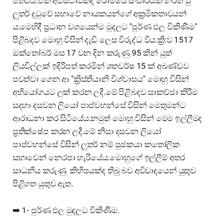
පත්විය.එක් අවස්ථාවකදී රෝමයේ සංචාරයක නිරත වු
ලුතර් දුටුවේ සභාවේ නායකයන්ගේ අක්‍රමිකතාවයන්
ය.මෙහිදී ප්‍රධාන වශයෙන්ම මුදලට "පුර්ණ ඵල විකිණීම"
පිළිබදව මොහු විසින් දැඩි ලෙස විරුද්ධ විය.ක්‍රි:ව 1517
ඔක්තෝබර් මස 17 වන දින කරුණු 95 කින් යුත්
ලියවිල්ලක් ඉදිරිපත් කරමින් ශතවර්ෂ 15 ක් අඛණ්ඩව
පවත්වා ගෙන ආ "ක්‍රිස්තියානි විශ්වාසය" මොහු විසින්
අභියෝගයට ලක් කරන ලදී.මේ පිළිබදව සාකච්ඡා කිරීම
සදහා දසවන ලියෝ පාප්වහන්සේ විසින් මෙතුමන්ට
ආරාධනා කර සිටියේය.නමුත් මොහු විසින් මෙම ඉල්ලීමද
ප්‍රතික්ෂේප කරන ලදී.මේ නිසා දසවන ලියෝ
පාප්වහන්සේ විසින් ලුතර් නම් පුජකයා කතෝලික
සභාවෙන් නෙරපා හැරියේය.මොහුගේ ඉල්ලීම් අතර
සාධනීය කරුණු කිහිපයක්ද තිබු බව අවිවාදයෙන් යුතුව
පිළිගත යුතුව ඇත.
➡️ 1- පුර්ණ ඵල මුදලට විකිණීම.