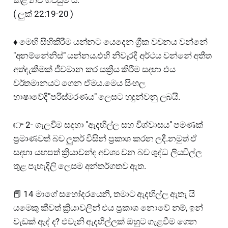
( ලුක් 22:19-20 )
♦️ මෙහි සිහිකිරීම යන්නට යෙදෙන ග්‍රීක වචනය වන්නේ
"අනම්නේනිස්" යන්නය.එහි නිවැරදි අර්ථය වන්නේ අතීත
අත්දැකීමක් ජීවමාන කර සක්‍රීය කිරීම සදහා එය
වර්තමානයට ගෙන ඒමය.මෙය සිංහල
භාෂාවේදී"පරිස්මරණය" ලෙසට හදුන්වනු ලබයි.
👉 2- ගැලවීම සදහා "ඇදහිල්ල සහ විශ්වාසය" පමණක්
ප්‍රමාණවත් බව ලුතර් විසින් ප්‍රකාශ කරන ලදී.නමුත් ඒ
සදහා යහපත් ක්‍රියාවන්ද අවශ්‍ය වන බව ශුද්ධ ලියවිල්ල
තුළ පැහැදිලි ලෙසම අන්තර්ගතව ඇත.
📕 14 මාගේ සහෝදරයෙනි, තමාට ඇදහිල්ල ඇතැ යි
යමෙකු කීවත් ක්‍රියාවලින් එය ප්‍රකාශ නොවේ නම්, ඉන්
වැඩක් ඇද් ද? එවැනි ඇදහිල්ලක් ඔහුට ගැළවීම ගෙන