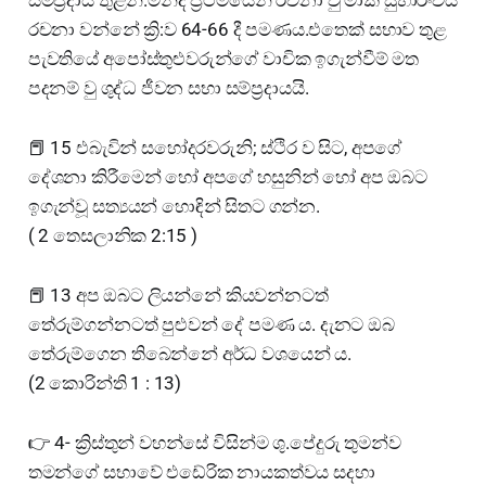
රචනා වන්නේ ක්‍රි:ව 64-66 දී පමණය.එතෙක් සභාව තුළ
පැවතියේ අපෝස්තුළුවරුන්ගේ වාචික ඉගැන්වීම් මත
පදනම් වු ශුද්ධ ජීවන සභා සම්ප්‍රදායයි.
📕 15 එබැවින් සහෝදරවරුනි; ස්ථිර ව සිට, අපගේ
දේශනා කිරීමෙන් හෝ අපගේ හසුනින් හෝ අප ඔබට
ඉගැන්වූ සත්‍යයන් හොඳින් සිතට ගන්න.
( 2 තෙසලානික 2:15 )
📕 13 අප ඔබට ලියන්නේ කියවන්නටත්
තේරුම්ගන්නටත් පුළුවන් දේ පමණ ය. දැනට ඔබ
තේරුම්ගෙන තිබෙන්නේ අර්ධ වශයෙන් ය.
(2 කොරින්ති 1 : 13)
👉 4- ක්‍රිස්තුන් වහන්සේ විසින්ම ශු.පේදුරු තුමන්ව
තමන්ගේ සභාවේ එඩේරික නායකත්වය සදහා