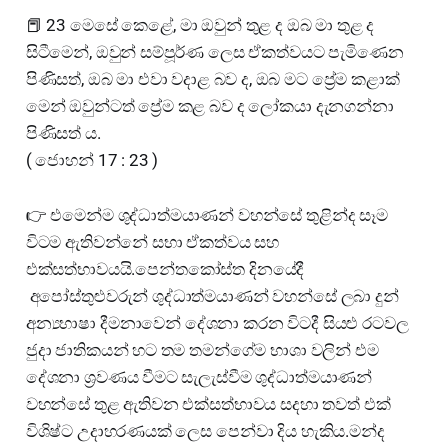
📕 23 මෙසේ කෙළේ, මා ඔවුන් තුළ ද ඔබ මා තුළ ද
සිටීමෙන්, ඔවුන් සම්පූර්ණ ලෙස ඒකත්වයට පැමිණෙන
පිණිසත්, ඔබ මා එවා වදාළ බව ද, ඔබ මට ප්‍රේම කළාක්
මෙන් ඔවුන්ටත් ප්‍රේම කළ බව ද ලෝකයා දැනගන්නා
පිණිසත් ය.
( ජොහන් 17 : 23 )
👉 එමෙන්ම ශුද්ධාත්මයාණන් වහන්සේ තුළින්ද සෑම
විටම ඇතිවන්නේ සභා ඒකත්වය සහ
එක්සත්භාවයයි.පෙන්තකෝස්ත දිනයේදී
අපෝස්තුළුවරුන් ශුද්ධාත්මයාණන් වහන්සේ ලබා දුන්
අන්‍යභාෂා දීමනාවෙන් දේශනා කරන විටදී සියළු රටවල
ජුදා ජාතිකයන් හට තම තමන්ගේම භාශා වලින් එම
දේශනා ශ්‍රවණය වීමට සැලැස්වීම ශුද්ධාත්මයාණන්
වහන්සේ තුළ ඇතිවන එක්සත්භාවය සදහා තවත් එක්
විශිෂ්ට උදාහරණයක් ලෙස පෙන්වා දිය හැකිය.මන්ද