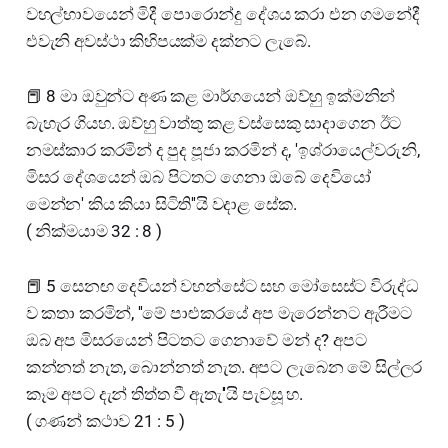
වහල්භාවයෙන් මිදී පොරොන්දු දේශය කරා එන ගමනේදී
එවැනි අවස්ථා කිහිපයක්ම දක්නට ලැබේ.
📕 8 මා ඔවුන්ට අණ කළ මාර්ගයෙන් ඔව්හු ඉක්මනින්
බැහැර ගියහ. ඔව්හු වාත්තු කළ වස්සෙකු සාදාගෙන ඊට
නමස්කාර කරමින් ද පුද පූජා කරමින් ද, 'ඉශ්රායෙල්වරුනි,
මිසර දේශයෙන් ඔබ පිටතට ගෙනා ඔබේ දෙවියෝ
මෙන්න' කිය කියා සිටිති''යි වදාළ සේක.
( නික්මයාම 32 : 8 )
📕 5 සෙනඟ දෙවියන් වහන්සේට සහ මෝසෙස්ට විරුද්ධ
ව කතා කරමින්, ''මේ පාළුකරයේ අප මැරෙන්නට ඇරීමට
ඔබ අප මිසරයෙන් පිටතට ගෙනාවේ මන් ද? අපට
කන්නත් නැත, බොන්නත් නැත. අපට ලැබෙන මේ සිල්ලර
කෑම අපට දැන් තිත්ත වී ඇතැ''යි පැවසූ හ.
( ගණන් කථාව 21 : 5 )