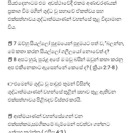
සියළුදෙනාටම එම අවස්ථාවේදී එකම අණාවරණයක්
ප්‍රකාශ වීම මගින් ශුද්ධ වු සභාවේ ඒකත්වය සහ
එක්සත්භාවය ශුද්ධාත්මයාණන් වහන්සේ තුළ විද්‍යාමාන
විය.
📕 7 ඔව්හු සියල්ලෝ පුදුමයෙන් පුදුමයට පත් ව, ''බලන්න,
මේ කතා කරන සියල්ලෝ ගලීලයෝ නොවෙත් ද?
📕 8 අපට හුරු පුරුදු අපේ ම මවු බසින් ඔවුන් කතා කරනු
අප එකිනෙකාට ඇසෙන්නේ කෙසේ ද? ( ක්‍රියා 2:7-8 )
👉එමෙන්ම ශුද්ධ වු පාවුළු තුමන් විසින්ද
ශුද්ධාත්මයාණන් වහන්සේ තුළින් සභාව තුළ ඇතිවන
එක්සත්භාවය පිළිබදව විස්තර කරයි.
📕 ආත්මයාණන් වහන්සේගෙන් වන
එක්සත්කම,සමගිකමේ බැම්මෙන් පවත්වා ගන්නට
උත්සහ කරන්න.( එපීස 4:3 )