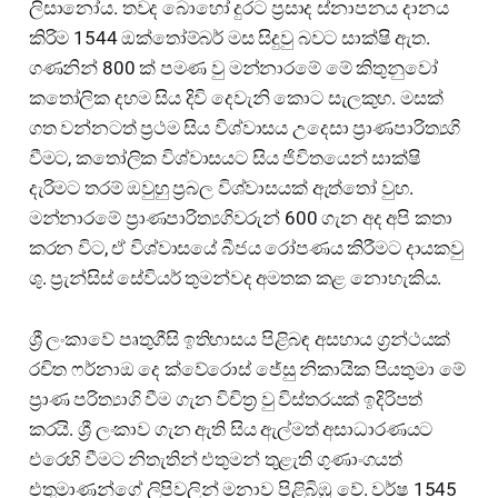
ලිසානෝය. තවද බොහෝ දුරට ප්‍රසාද ස්නාපනය දානය
කිරිම 1544 ඔක්තෝම්බර් මස සිදුවු බවට සාක්ෂි ඇත.
ගණනින් 800 ක් පමණ වු මන්නාරමේ මේ කිතුනුවෝ
කතෝලික දහම සිය දිවි දෙවැනි කොට සැලකුහ. මසක්
ගත වන්නටත් ප්‍රථම සිය විශ්වාසය උදෙසා ප්‍රාණපාරිත්‍යගි
වීමට, කතෝලික විශ්වාසයට සිය ජිවිතයෙන් සාක්ෂි
දැරිමට තරම් ඔවුහු ප්‍රබල විශ්වාසයක් ඇත්තෝ වුහ.
මන්නාරමේ ප්‍රාණපාරිත්‍යගිවරුන් 600 ගැන අද අපි කතා
කරන විට, ඒ විශ්වාසයේ බීජය රෝපණය කිරීමට දායකවු
ශු. ප්‍රැන්සිස් සේවියර් තුමන්වද අමතක කළ නොහැකිය.
ශ්‍රී ලංකාවේ පෘතුගීසි ඉතිහාසය පිළිබඳ අසහාය ග්‍රන්ථයක්
රචිත ෆර්නාඔ දෙ ක්වේරොස් ජේසු නිකායික පියතුමා මේ
ප්‍රාණ පරිත්‍යාගි වීම ගැන විචිත්‍ර වු විස්තරයක් ඉදිරිපත්
කරයි. ශ්‍රී ලංකාව ගැන ඇති සිය ඇල්මත් අසාධාරණයට
එරෙහි වීමට නිතැතින් එතුමන් තුළැති ගුණාංගයත්
එතුමාණන්ගේ ලිපිවලින් මනාව පිළිබිඹු වේ. වර්ෂ 1545