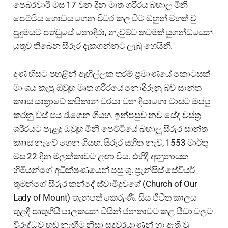
පෙබරවාරි මස 17 වන දින මෘත ශරීරය බහාලු මිනි
පෙට්ටිය ගොඩය ගෙන විවර කල විට ඔහුන් මහත් වු
පුදුමයට පත්වුයේ නොදිරා, නැවුම්ව තවමත් සුගන්ධයෙන්
යුතුව තිබෙන සිරුර දැකගන්නට ලැබු හෙයිනි.
දණ හිසට පහළින් ඇඟිල්ලක තරම් ප්‍රමාණයේ කොටසක්
මාංශය කැපු ඔවුහු මෘත ශරීරයේ නොදිරුනු බව සාන්ත
කෲස් යාත්‍රාවේ කපිතාන් වරයා වන දියාගො වාස්ට ඔප්පු
කරනු වස් එය රැගෙන ගියහ. ඉන්පසුව නව සේද වස්ත්‍ර
ශරීරයට පැළදු ඔවුහු මිනි පෙට්ටියේ බහාලු සිරුර සාන්ත
කෲස් නැවේ ගෙන ගියහ. සිරුර සහිත නැව, 1553 මාර්තු
මස 22 දින මලක්කාවට ළඟා විය. එහිදී අනුනායක
හිමියන්ගේ අධීක්ෂණයෙන් පසු ශු. ප්‍රැන්සිස් සේවියර්
තුමන්ගේ සිරුර කන්දේ ස්වාමිදුවගේ (Church of Our
Lady of Mount) තැන්පත් කෙරුණී. සිය ජීවීත කාලය
තුළදී පෘතුගීසී පාලකයන් විසින් ජනතාවට කළ පීඩා වලට
විරුද්ධව හඬ නැඟීම නිසා සුදුවරයාණන් හා ඇති වු