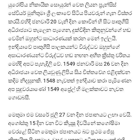
යුරෝපිය නිකායික සොයුරන් වෙත ලියන ප්‍රැන්සිස්
සේවියර් මුනිතුමා ශ්‍රී ලංකාවේ සිටිය පියවරුන් ගැන විස්තර
කරයි.එහිදි ජනවාරි 20 වැනි දින කොචින් හි සිට පෘතුගීසි
අධිරාජ්‍යාට තැලෙන පෑගෙන, දුක්විඳින කිතුනුවන්ගේ හඬ
වෙමින් ඔහුන්ට සාධාරණයක් කරන මෙන් ඉල්ලයි.
ඉන්දියාවේ පෘතුගීසී පාලකයන්ට විරුද්ධව ඔහුන්ගේ
අසාධාරණයන්ට විරුද්ධව හඬ නඟන අභීත ක්‍රිස්තු චරිතය
මෙහිදි අපට පැහැදිලි වේ. 1549 ජනවාරි මස 26 වන දින
අධිරාජයා වෙත ලියවුණු ලිපිය සිය චිත්තවේග එළිදක්වන
කදිම නිදසුනකි. 1548 නැවතත් ඉන්දියාව කරා පැමිණෙන
අප සුදුවරයාණෝ 1549 අප්‍රේල් හි මලක්කාවට නැවත
ගොඩබසී.
මෙතුමා එම වසරේ ජුලි 27 වන දින ජපානයට ලඟා වෙයි.
අගෝස්තු 15 දින වන විට කියූෂූ දිවයිනේ කගෝෂිමා
වෙරළේ සිටින මෙතුමා ජපානයට බට ප්‍රථම ජේසු
නිකායික පියතුමාය. වසර දෙකකට අධික කාලයක් එහි