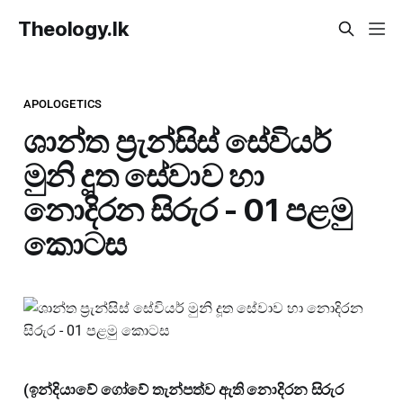
Theology.lk
APOLOGETICS
ශාන්ත ප්‍රැන්සිස් සේවියර්
මුනි දූත සේවාව හා
නොදිරන සිරුර - 01 පළමු
කොටස
(ඉන්දියාවේ ගෝවේ තැන්පත්ව ඇති නොදිරන සිරුර