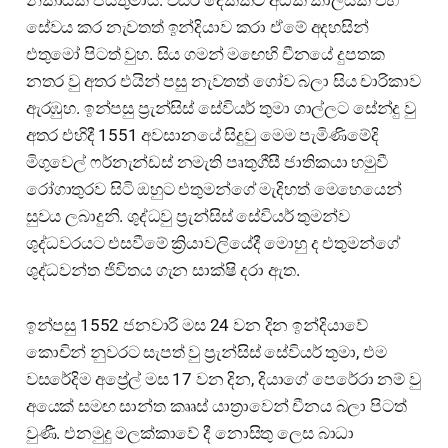
සේවය කර නැවතත් ඉන්දියාව කරා ඒමේ අදහසින්
එතුමෝ පිටත් වුහ. සිය ගමන් මඟෙහි චීනයේ දුපතක
නතර වු අතර එයින් පසු නැවතත් ගෝව බලා සිය චාරිකාව
ඇරඹුහ. ඉන්පසු ප්‍රැන්සිස් සේවියර් තුමා ගාල්ලට සේන්දු වු
අතර එහිදී 1551 අවසානයේ සිදුවු මෙම පැමිණිමේදි
මිගුවෙල් ෆර්නැන්ඩස් නමැති පෘතුගීසී ජාතිකයා හමුවී
රෝගාතුරව සිටි ඔහුට එතුමන්ගේ මැදිහත් මෙහෙයෙන්
සුවය ලබාදුනි. ශුද්ධවු ප්‍රැන්සිස් සේවියර් තුමන්ව
ශුද්ධවරයට එසවීමේ ක්‍රියාවලියේදී මොහු ද එතුමන්ගේ
ශුද්ධවන්ත ජිවිතය ගැන සාක්ෂි දරා ඇත.
ඉන්පසු 1552 ජනවාරි මස 24 වන දින ඉන්දියාවේ
කොචින් නුවරට සැපත් වු ප්‍රැන්සිස් සේවියර් තුමා, එම
වසරේදිම අප්‍රේල් මස 17 වන දින, දියාගේ පෙරේරා නම් වු
අයෙක් සමඟ සාන්ත කෲස් යාත්‍රාවෙන් චීනය බලා පිටත්
වුණී. එනමුදු මලක්කාවේ දී නොසිතු ලෙස බාධා