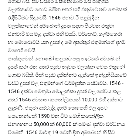
ගොඩ බසි. එම වසරේ ඔක්තෝම්බර් මස පෘතුගීසි
මලක්කාවට ගොඩ බසින අතර එහි එතුමාට තව තෙමසක්
රැදීසිටිමට සිදුවෙයි. 1546 ජනවාරි පළමු දින
මලක්කාවෙන් අම්බොන් දූපත සඳහා පිටවන එතුමා
ජනවාරි මස මැද දක්වා එහි වසයි. ටර්නෙට්, හල්මහෙරා
හා මොරොටයි යන දුපත් ද මේ අතරතුර එතුමන්ගේ දහම්
මඟෙහි වෙයි.
පාස්කුවෙන් නොබෝ කලකට පසු නැවතත් අම්බොන්
දූපත් කරා එන අතර පසුව නැවත මලක්කා වෙත එතුමෝ
ගොඩ බසිති. මින් පසුව දකින්නට ඇත්තේ ඉන්දුනීසියාවේ
විවිධ දුපත් වල එතුමන්ගේ ධර්මදුතික සේවාවයි. 1546 -
1546 දක්වා මෙතුමා මොලුක්කා දූපත් වල සේවය කළ
අතර 1546 අවසාන කතෝලිකයන් 10,000 එහි දක්නට
ලැබුණි. එතුමා අස්වැද්දු දහම් කෙතෙහි ඵල අපට
පෙනෙන්නේ 1590 වන විට මෙහි කතෝලික
ජනගහනය 50,000 ක් 60,000 ක් පමණ දක්වා වර්ධනය
වීමෙනි. 1546 මාර්තු 19 වෙනි දින අම්බොන් හි සිට