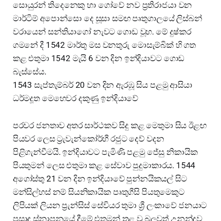
සොයුරන් තිදෙනෙකු හා ගෝවේ නව ප්‍රතිරාජයා වන
මාර්ටිම් අපොන්සො දෙ සූසා සමඟ පෘතුගාලයේ ලිස්බන්
වරායෙන් සන්තියාගෝ නැවට ගොඩ වූහ. මේ දුෂ්කර
ගමනේ දී 1542 මාර්තු මස වනතුරු මොසැම්බික් හි ගත
කළ එතුමා 1542 මැයි 6 වන දින ඉන්දියාවට ගොඩ
බැස්සේය.
1543 සැප්තැම්බර් 20 වන දින ඇරඹූ සිය පළමු ආසියා
ධර්මදූත මෙහෙවර දකුණු ඉන්දියාවේ
පරවර ජනතාව අතර සාර්ථකව සිදු කළ මෙතුමා සිය ඊළඟ
පියවර ලෙස ට්‍රැවැන්කෝර්හී රජුට දෙව් වදන
පිළිගැන්වීමයි. ඉන්දියාවට පැමිණි පළමු ජේසු නිකායික
පියතුමන් ලෙස එතුමා කළ සේවාව පුදුමාකාරය. 1544
අගෝස්තු 21 වන දින ඉන්දියාවේ පුන්නයිකයල් සිට
මන්සිල්හස් නම් සියනිකායික පෘතුගීසි පියතුමෙකුට
ලිපියක් ලියන ප්‍රැන්සිස් සේවියර තුමා ශ්‍රී ලංකාවේ ජනයාට
ප්‍රසාද ස්නාපනයේ දීමේ එතුමන් තුළ වූ බලවත් උනන්දුව