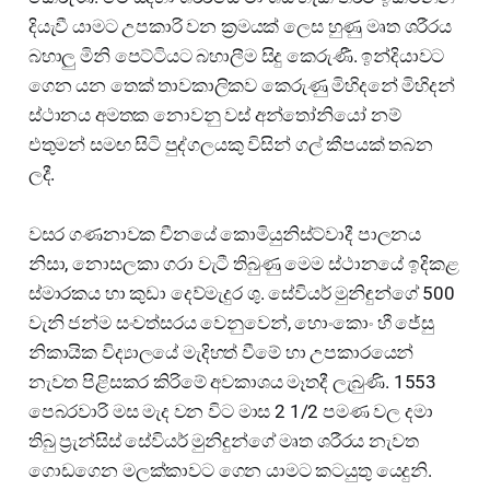
දියැවී යාමට උපකාරි වන ක්‍රමයක් ලෙස හුණු මෘත ශරීරය
බහාලු මිනි පෙට්ටියට බහාලීම සිදු කෙරුණී. ඉන්දියාවට
ගෙන යන තෙක් තාවකාලිකව කෙරුණු මිහිදනේ මිහිදන්
ස්ථානය අමතක නොවනු වස් අන්තෝනියෝ නම්
එතුමන් සමඟ සිටි පුද්ගලයකු විසින් ගල් කීපයක් තබන
ලදී.
වසර ගණනාවක චීනයේ කොමියුනිස්ට්වාදී පාලනය
නිසා, නොසලකා ගරා වැටී තිබුණු මෙම ස්ථානයේ ඉදිකළ
ස්මාරකය හා කුඩා දෙව්මැදුර ශු. සේවියර් මුනිඳුන්ගේ 500
වැනි ජන්ම සංවත්සරය වෙනුවෙන්, හොංකොං හී ජේසු
නිකායික විද්‍යාලයේ මැදිහත් වීමේ හා උපකාරයෙන්
නැවත පිළිසකර කිරිමේ අවකාශය මෑතදී ලැබුණි. 1553
පෙබරවාරි මස මැද වන විට මාස 2 1/2 පමණ වල දමා
තිබු ප්‍රැන්සිස් සේවියර් මුනිදුන්ගේ මෘත ශරීරය නැවත
ගොඩගෙන මලක්කාවට ගෙන යාමට කටයුතු යෙදුනි.