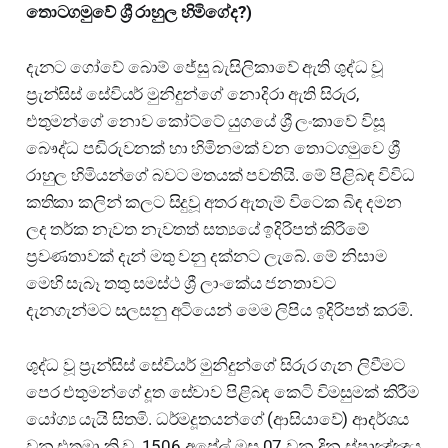
තොටගමුවේ ශ්‍රී රාහුල හිමිගේද?)
දැනට ගෝවේ බොම් ජේසු බැසිලිකාවේ ඇති ශුද්ධ වූ
ප්‍රැන්සිස් සේවියර් මුනිදුන්ගේ නොදිරා ඇති සිරුර,
එතුමන්ගේ නොව කෝට්ටේ යුගයේ ශ්‍රී ලංකාවේ විසූ
බෞද්ධ පඬිරුවනක් හා හිමිනමක් වන තොටගමුවෙ ශ්‍රී
රාහුල හිමියන්ගේ බවට මතයක් පවතියි. මේ පිළිබඳ විවිධ
කතිකා කලින් කලට සිදුවූ අතර ඇතැම් විටෙක බිඳ දමන
ලද තර්ක නැවත නැවතත් සත්‍යයේ ඉදිරිපත් කිරීමේ
ප්‍රවණතාවක් දැන් මතු වනු දක්නට ලැබේ. මේ නිසාම
මෙහි සැබෑ තතු සමස්ථ ශ්‍රී ලාංකේය ජනතාවට
දැනගැන්මට සලසනු අටියෙන් මෙම ලිපිය ඉදිරිපත් කරමි.
ශුද්ධ වූ ප්‍රැන්සිස් සේවියර් මුනිදුන්ගේ සිරුර ගැන ලිවීමට
පෙර එතුමන්ගේ දූත සේවාව පිළිබඳ කෙටි විමසුමක් කිරීම
යෝග්‍ය යැයි සිතමි. ධර්මදූතයන්ගේ (ආසියාවේ) ආදර්ශය
වන එතුමා ක්‍රි.ව. 1506 අප්‍රේල් මස 07 වන දින ස්පාඤ්ඤය