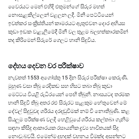
වෛරයට මෙන් එහිදි එතුමන්ගේ සිරුර මහත්
නොසැළකිල්ලෙන් වළලන ලදී. මිනී පෙට්ටියෙන්
ඉවත්කර සංක්‍රිස්තියන් කාමරයට ඇතුළුවන දොර අභියස
කුඩා ඉඩක වැළැලීමේදී මිනී වල තුළම බලහත්කාරකමින්
තද කිරිමෙන් සිරුරේ ගෙලට හානි සිදුවිය.
දේහය දෙවන වර පරීක්ෂාව
නැවතත් 1553 අගෝස්තු 15 දින සිරුර පරීක්ෂා කෙරුණී.
මුහුණ වසා තිබු රෙදිකඩ සහ හිසට තබා තිබු කුඩා
මෙට්ටය වියළි රුධිරයෙන් පෙඟි තිබුනි. නාසයටද තරමක
හානි සිදුවී තිබු අතර රළු සිරුරට සැළකුම හේතුවෙන් මේ
දේවල් සිදුවුවද ශරීරය දරදඬුවීමක් නම් වී නොතිබුණි. කළ
සියලුම පරීක්ෂණ වලදි හෙළිවුයේ ශරීරය කල්තබා ගැනිම
සඳහා කිසිදු ආකාරයක රසායනික ද්‍රව්‍ය භාවිතයක් සිදු
නොවු බවයි. එමෙන්ම දුඟදක් වහනය වීමක්ද අසන්නට