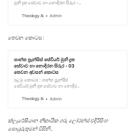
මුනි දූත සේවාව හා නොදිරන සිරුර -
01 පළමු කොටස(ඉන්දියාවේ ගෝවේ
තැන්පත්ව ඇති නොදිරන සිරු
Theology.lk
Admin
තෙවන කොටස :
ශාන්ත ප්‍රැන්සිස් සේවියර් මුනි දූත
සේවාව හා නොදිරන සිරුර - 03
තෙවන අවසන් කොටස
පළමු කොටස : ශාන්ත ප්‍රැන්සිස්
සේවියර් මුනි දූත සේවාව හා නොදිරන
සිරුර - 01 පළමු කොටස(ඉන්දියාවේ
ගෝවේ තැන්පත්ව ඇති නොදිරන සිරුර
Theology.lk
Admin
ක්ලැරේෂියාන නිකායික ගරු ලෝරන්ස් එදිරිසිංහ
සොයුරුතුමන් විසිනි..