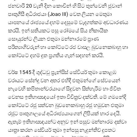
ජනවාරි 20 වැනි දින කොචින් හි සිට තුන්වෙනි ජුවාන්
පෘතුගීසී අධිරාජයා (Joao III) වෙත ලියන මෙතුමා
යාපනයේ රාජ්‍යයේ දහම් දෙසුමේ වැදගත්කම අවධාරණය
කරයි. ඉන් සතියකට පසු රෝමයේ සිය නිකායික
සොයුරන්ට ලියන එතුමා මන්නාරමේ ප්‍රාණ
පරිත්‍යාගිවරුන් හා කෝට්ටේ රජ වාසල බුවනෙකබාහු හා
කෝට්ටේ දහම් දුත ප්‍රගතිය ගැන් සඳහන් කරයි.
වර්ෂ 1545 දී ශුද්ධවු ප්‍රැන්සිස් සේවියර් තුමා කොළඹ
වරායට සේන්දු වන අතර එහිදී එතුමන්ගේ සේවයෙන්
නැවෙහි කපිතාන්වරයාගේ සිදුවන සිත්හැරිම හා ජිවිත
වෙනස ඉතිහාසඥයෝ ඉතා විචිත්‍රව දක්වති. මේ ගමනේදි
කෝට්ටේ රජු සත්වන බුවනෙකබාහු රජු හමුවන එතුමා
රජුට පෘතුගාලයේ අධිරාජ්‍යයාගෙන් ලිපියක් භාර දෙයි.
ඇතැම් ඉතිහාසඥයන්ට අනුව ඉන් පසුව මන්නාරම දක්වා
යාත්‍රා කරන සේවියර් තුමා ඉන්පසු නැදුන්තිව් දූපතට