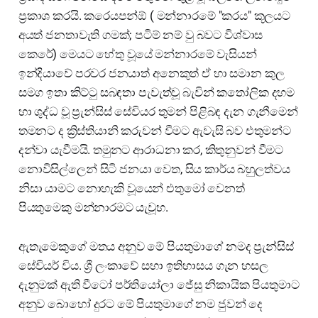
ප්‍රකාශ කරයි. කරෙයපන්ඕ ( මන්නාරමේ "කරය" කූලයට
අයත් ජනතාවැති ගමක්; පටිම් නම් වු බවට විශ්වාස
කෙරේ) මෙයට හේතු වූයේ මන්නාරමේ වැසියන්
ඉන්දියාවේ පරවර ජනයාත් අනෙකුත් ඒ හා සමාන කුල
සමග ඉතා කිට්ටු සබඳතා පැවැත්වූ බැවින් කතෝලික දහම
හා ශුද්ධ වූ ප්‍රැන්සිස් සේවියර තුමන් පිළිබඳ දැන ගැනීමෙන්
තමනට ද ක්‍රිස්තියානි කරුවන් වීමට ඇවැසි බව එතුමන්ට
දන්වා යැවීමයි. තමුනට ආරාධනා කර, කිතුනුවන් වීමට
නොවිසිල්ලෙන් සිටි ජනයා වෙත, සිය කාර්ය බහුලත්වය
නිසා යාමට නොහැකි වූයෙන් එතුමෝ වෙනත්
පියතුමෙකු මන්නාරමට යැවූහ.
ඇතැමෙකුගේ මතය අනුව මේ පියතුමාගේ නමද ප්‍රැන්සිස්
සේවියර් විය. ශ්‍රී ලංකාවේ සභා ඉතිහාසය ගැන හසල
දැනුමක් ඇති වීටෝ පර්තියෝලා ජේසු නිකායික පියතුමාට
අනුව බොහෝ දුරට මේ පියතුමාගේ නම ජුවන් දෙ