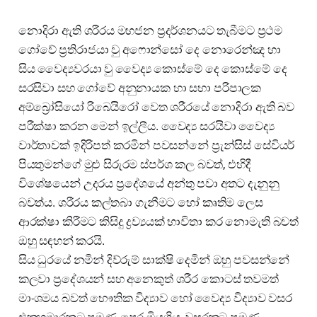
නොදිරා ඇති ශරීරය මහජන ප්‍රදර්ශනයට තැබීමට ප්‍රථම
ගෝවේ ප්‍රතිරාජයා වු අෆොන්සෝ දෙ නොරෙන්ඤ හා
සිය වෛද්‍යවරයා වු වෛද්‍ය කොස්මේ දෙ කොස්මේ දෙ
සරසිවා සහ ගෝවේ අනුනායක හා සභා පරිපාලක
අම්බ්‍රෝසියෝ රිබෙයිරෝ වෙත ශරීරයේ නොදිරා ඇති බව
පරීක්ෂා කරන මෙන් ඉල්ලීය. වෛද්‍ය සරයිවා වෛද්‍ය
වාර්තාවක් ඉදිරිපත් කරමින් පවසන්නේ ප්‍රැන්සිස් සේවියර්
පියතුමන්ගේ මුළු සිරුරම ස්පර්ශ කල බවත්, එහිදී
විශේෂයෙන් උදරය ප්‍රදේශයේ අන්තු පවා අතට දැනුනු
බවත්ය. ශරීරය කල්තබා ගැනීමට හෝ කෘතිම ලෙස
ආරක්ෂා කිරීමට කිසිදු ද්‍රව්‍යයක් භාවිතා කර නොමැති බවත්
ඔහු සඳහන් කරයි.
සිය ධුරයේ නමින් දිව්රුම් සාක්ෂි දෙමින් ඔහු පවසන්නේ
කලවා ප්‍රදේශයන් සහ අනෙකුත් ශරීර කොටස් තවමත්
මාංශමය බවත් භෞතික විද්‍යාව හෝ වෛද්‍ය විද්‍යාව වසර
එකහමාරකට පමණ පෙර මියගිය, වසරකට පමණ