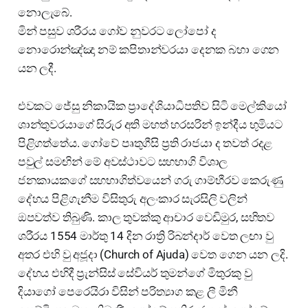
නොලැබේ.
මින් පසුව ශරීරය ගෝව නුවරට ලෝපෝ ද
නොරොන්ඤ්ඤා නම් කපිතාන්වරයා දෙනක බහා ගෙන
යන ලදී.
එවකට ජේසු නිකායික ප්‍රාදේශියාධිපතිව සිටි මෙල්කියෝ
ශාන්තුවරයාගේ සිරුර අති මහත් හරසරින් ඉන්දීය භුමියට
පිළිගත්තේය. ගෝවේ පෘතුගීසි ප්‍රති රාජයා ද තවත් රදළ
පවුල් සමඟින් මේ අවස්ථාවට සහභාගි විශාල
ජනකායකගේ සහභාගිත්වයෙන් ගරු ගාම්භීරව කෙරුණු
දේහය පිළිගැනීම විසිතුරු අලංකාර සැරසිලි වලින්
ඔපවත්ව තිබුණි. කාල තුවක්කු ආචාර වෙඩිමුර, සහිතව
ශරීරය 1554 මාර්තු 14 දින රාත්‍රි රිබන්දාර් වෙත ලඟා වු
අතර එහි වු අජූදා (Church of Ajuda) වෙත ගෙන යන ලදි.
දේහය එහිදී ප්‍රැන්සිස් සේවියර් තුමන්ගේ මිතුරකු වු
දියාගෝ පෙරෙයිරා විසින් පරිත්‍යාග කළ ලී මිනී