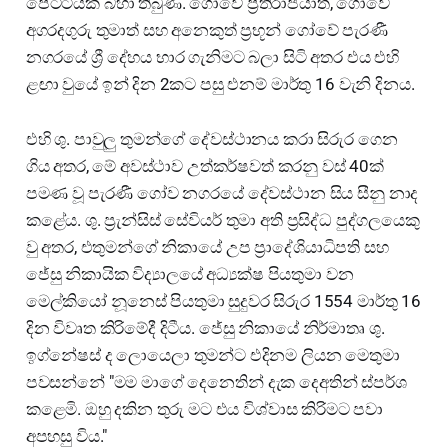
පෙට්ටියක බහා තිබුණි. ගෝවේ ප්‍රතිරාජයාත්, ගෝවේ
අගරදගුරු තුමාත් සහ අනෙකුත් ප්‍රභූන් ගෝවේ පැරණී
නගරයේ ශ්‍රී දේහය භාර ගැනිමට බලා සිටි අතර එය එහි
ළඟා වුයේ ඉන් දින 2කට පසු එනම් මාර්තු 16 වැනි දිනය.
එහි ශු. පාවුලු තුමන්ගේ දේවස්ථානය කරා සිරුර ගෙන
ගිය අතර, මේ අවස්ථාව උත්කර්ෂවත් කරනු වස් 40ක්
පමණ වූ පැරණී ගෝව නගරයේ දේවස්ථාන සිය සීනු නාද
කළේය. ශු. ප්‍රැන්සිස් සේවියර් තුමා අති ප්‍රසිද්ධ පුද්ගලයෙකු
වු අතර, එතුමන්ගේ නිකායේ උප ප්‍රාදේශියාධිපති සහ
ජේසු නිකායික විද්‍යාලයේ අධ්‍යක්ෂ පියතුමා වන
මෙල්කියෝ නූනෙස් පියතුමා සුදුවර සිරුර 1554 මාර්තු 16
දින විවෘත කිරිමේදී දිටීය. ජේසු නිකායේ නිර්මාතෘ ශු.
ඉග්නේෂස් ද ලොයෙලා තුමන්ට එදිනම ලියන මෙතුමා
පවසන්නේ "මම මාගේ දෙනෙතින් දැක දෙඅතින් ස්පර්ශ
කළෙමි. ඔහු දකින තුරු මට එය විශ්වාස කිරිමට පවා
අපහසු විය."