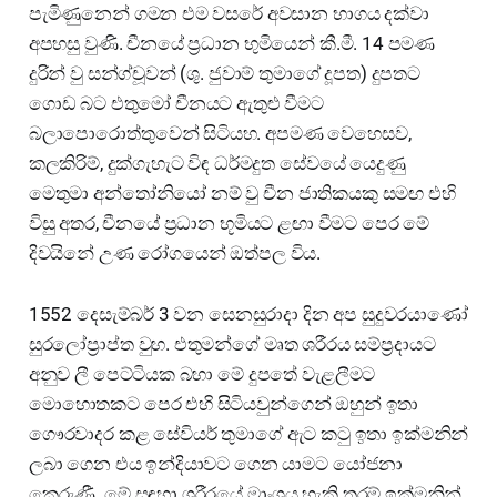
පැමිණුනෙන් ගමන එම වසරේ අවසාන භාගය දක්වා
අපහසු වුණි. චීනයේ ප්‍රධාන භුමියෙන් කී.මී. 14 පමණ
දුරින් වු සන්ග්චූවන් (ශු. ජුවාම් තුමාගේ දූපත) දුපතට
ගොඩ බට එතුමෝ චීනයට ඇතුළු වීමට
බලාපොරොත්තුවෙන් සිටියහ. අපමණ වෙහෙසව,
කලකිරිම්, දුක්ගැහැට විඳ ධර්මදුත සේවයේ යෙදුණු
මෙතුමා අන්තෝනියෝ නම් වු චීන ජාතිකයකු සමඟ එහි
විසු අතර, චීනයේ ප්‍රධාන භූමියට ළඟා වීමට පෙර මේ
දිවයිනේ උණ රෝගයෙන් ඔත්පල විය.
1552 දෙසැම්බර් 3 වන සෙනසුරාදා දින අප සුදුවරයාණෝ
සුරලෝප්‍රාප්ත වුහ. එතුමන්ගේ මෘත ශරීරය සම්‍ප්‍රදායට
අනුව ලී පෙට්ටියක බහා මේ දුපතේ වැළලීමට
මොහොතකට පෙර එහි සිටියවුන්ගෙන් ඔහුන් ඉතා
ගෞරවාදර කළ සේවියර් තුමාගේ ඇට කටු ඉතා ඉක්මනින්
ලබා ගෙන එය ඉන්දියාවට ගෙන යාමට යෝජනා
කෙරුණී. මේ සඳහා ශරීරයේ මාංශය හැකි තරම් ඉක්මනින්