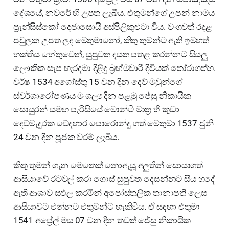
දේශයේ, නවරේ හි උපත ලැබීය. එතුමන්ගේ උපන් නාමය
ප්‍රැන්සිස්කෝ දෙජාසොයි අස්පිලිකුළුටා විය. වංශවත් රදළ
පවුලක උපත ලද මෙතුමානෝ, කිතු තුමන්ට ඇති ඉමහත්
භක්තිය හේතුවෙන්, සුපුවත දසත පතළ කරන්නට සියලු
ලෞකික සැප හැරදමා දිළිදු බ්‍රහ්මචාරී දිවියක් තෝරාගත්හ.
වර්ෂ 1534 අගෝස්තු 15 වන දින දෙව් මවුන්ගේ
ස්වර්ගාරෝපණය මංගල්‍ය දින පළමු ජේසු නිකායික
සොයුරන් සමඟ පැරීසියේ මොන්ටි මාත්‍ර හි කුඩා
දෙව්මැදුරක වේදභාර පොරොන්දු ගත් මෙතුමා 1537 ජුනි
24 වන දින පූජක වරම් ලැබීය.
කිතු තුමන් ගැන මෙතෙක් නොඇසූ අලුතින් සොයාගත්
ආසියාවේ රටවල් කරා ගොස් සුපුවත දෙසන්නට සිය හදේ
ඇති ආශාව සඵල කරමින් අපෝස්තලික තානාපති ලෙස
ආසියාවට එන්නට එතුමන්ට හැකිවිය. ඒ සඳහා එතුමා
1541 අප්‍රේල් මස 07 වන දින තවත් ජේසු නිකායික