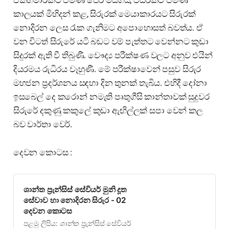
කාලයක් මිහිදන් කළ, සිරුරක් මෙයාකාරයට සිරුරක්
නොදිරන ලෙස රැක ගැනිමට අපොහොසත් බවත්ය. ඒ
වන විටත් සිරුරේ යටි බඩට වම් පැත්තට වෙන්නට කුඩා
සිදුරක් ඇති වී තිබුණී. වෞද්‍ය පරීක්ෂණ වලට අනුව එයින්
දියරමය රුධිරය වෑහුණී. මේ පරීක්ෂාවෙන් පසුව සිරුර
මහජන ප්‍රදර්ශනය සඳහා දින තුනක් තැබිය. එහිදී දෝනා
ඉසබෙල් දෙ කරොන් නමැති පෘතුගීසි කාන්තාවක් සුදුවර
සිරුරේ දකුණු කකුලේ කුඩා ඇඟිල්ලක් සපා වෙන් කල
බව වාර්තා වෙර්.
දෙවන කොටස :
ශාන්ත ප්‍රැන්සිස් සේවියර් මුනි දූත
සේවාව හා නොදිරන සිරුර - 02
දෙවන කොටස
පළමු ලිපිය: ශාන්ත ප්‍රැන්සිස් සේවියර්