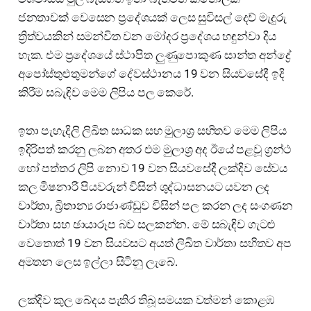
ජනතාවක් වෙසෙන ප්‍රදේශයක් ලෙස සුවිසල් දෙව් මැදුරු
ත්‍රිත්වයකින් සමන්විත වන මෝදර ප්‍රදේශය හඳුන්වා දිය
හැක. එම ප්‍රදේශයේ ස්ථාපිත ලුණුපොකුණ සාන්ත අන්ද්‍රේ
අපෝස්තුළුතුමන්ගේ දේවස්ථානය 19 වන සියවසේදී ඉදි
කිරීම සබැඳිව මෙම ලිපිය පල කෙරේ.
ඉතා පැහැදිලි ලිඛිත සාධක සහ මුලාශ්‍ර සහිතව මෙම ලිපිය
ඉදිරිපත් කරනු ලබන අතර එම මුලාශ්‍ර අද ඊයේ පළවූ ග්‍රන්ථ
හෝ පත්තර ලිපි නොව 19 වන සියවසේදී ලක්දිව සේවය
කල මිෂනාරි පියවරුන් විසින් ශුද්ධාසනයට යවන ලද
වාර්තා, බ්‍රිතාන්‍ය රාජාණ්ඩුව විසින් පල කරන ලද සංගණන
වාර්තා සහ ඡායාරූප බව සලකන්න. මේ සබැඳිව ගැටළු
වෙතොත් 19 වන සියවසට අයත් ලිඛිත වාර්තා සහිතව අප
අමතන ලෙස ඉල්ලා සිටිනු ලැබේ.
ලක්දිව කුල බේදය පැතිර තිබූ සමයක වත්මන් කොළඹ