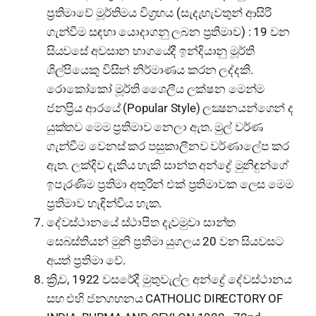
ප්‍රතිමාවේ මූර්තිමය විග්‍රහය (සැදැහැවතුන් ආසිරි
ගැන්වීම සඳහා යොදාගනු ලබන ප්‍රතිමාව) : 19 වන
සියවසේ අවසාන භාගයේදී ඉන්දියානු මූර්ති
ශිල්පියෙකු විසින් නිර්මාණය කරන ලද්දකි.
රොකෝකෝ මූර්ති ශෛලීය ලක්ෂන මෙන්ම
ජනප්‍රිය ආරයේ (Popular Style) ලක්‍ෂනයන්ගෙන් ද
යුක්තව මෙම ප්‍රතිමාව නෙලා ඇත. මුල් වර්ණ
ගැන්වීම වෙනස් කර පසුකාලීනව වර්ණාලේප කර
ඇත. ලක්දිව දැකිය හැකි සාන්ත අන්ද්‍රේ මුනිඳුන්ගේ
ඉපැරණිම ප්‍රතිමා අතුරින් එක් ප්‍රතිමාවක ලෙස මෙම
ප්‍රතිමාව හැඳින්විය හැක.
දේවස්ථානයේ ස්ථාපිත දැවමුවා සාන්ත
සෙබස්තියන් මුනි ප්‍රතිමා යුගලය 20 වන සියවසට
අයත් ප්‍රතිමා වේ.
ක්‍රි,ව, 1922 වසරේදී මුතුවැල්ල අන්ද්‍රේ දේවස්ථානය
සහ එහි ජනගහනය CATHOLIC DIRECTORY OF