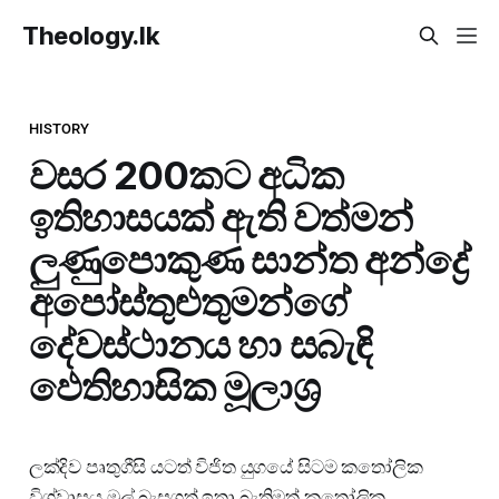
Theology.lk
HISTORY
වසර 200කට අධික
ඉතිහාසයක් ඇති වත්මන්
ලුණුපොකුණ සාන්ත අන්ද්‍රේ
අපෝස්තුළුතුමන්ගේ
දේවස්ථානය හා සබැඳි
ඵෙතිහාසික මූලාශ්‍ර
ලක්දිව පෘතුගීසි යටත් විජිත යුගයේ සිටම කතෝලික
විශ්වාසය මුල් බැසගත් ඉතා බැතිමත් කතෝලික