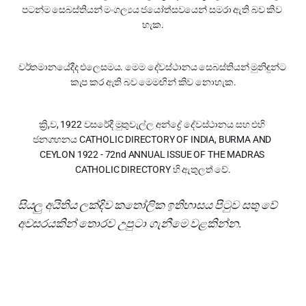
පටන්ම සෙබස්තියන් මංගල්‍යය ජයෝත්සවයෙන් සමරා ඇති බව කිව 
හැක.
වර්තමානයේදීද එලෙසමය. මෙම දේවස්ථානය සෙබස්තියන් මුනිඳුන්ට 
කැප කර ඇති බව මෙමඟින් කිව නොහැක.
ක්‍රි,ව, 1922 වසරේදී මුතුවැල්ල අන්ද්‍රේ දේවස්ථානය සහ එහි 
ජනගහනය CATHOLIC DIRECTORY OF INDIA, BURMA AND 
CEYLON 1922 - 72nd ANNUAL ISSUE OF THE MADRAS 
CATHOLIC DIRECTORY හි ඇතුලත් වේ.
සියලු අයිතිය ලක්දිව කතෝලික ඉතිහාසය පිටුව සතු වේ
අවසරයකින් තොරව උපුටා ගැනීමෙ වළකින්න.