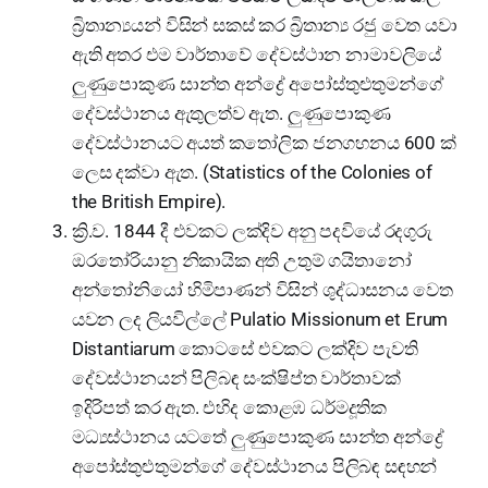
බ්‍රිතාන්‍යයන් විසින් සකස් කර බ්‍රිතාන්‍ය රජු වෙත යවා
ඇති අතර එම වාර්තාවේ දේවස්ථාන නාමාවලියේ
ලුණුපොකුණ සාන්ත අන්ද්‍රේ අපෝස්තුළුතුමන්ගේ
දේවස්ථානය ඇතුලත්ව ඇත. ලුණුපොකුණ
දේවස්ථානයට අයත් කතෝලික ජනගහනය 600 ක්
ලෙස දක්වා ඇත. (Statistics of the Colonies of
the British Empire).
ක්‍රි.ව. 1844 දී එවකට ලක්දිව අනු පදවියේ රදගුරු
ඔරතෝරියානු නිකායික අති උතුම් ගයිතානෝ
අන්තෝනියෝ හිමිපාණන් විසින් ශුද්ධාසනය වෙත
යවන ලද ලියවිල්ලේ Pulatio Missionum et Erum
Distantiarum කොටසේ එවකට ලක්දිව පැවති
දේවස්ථානයන් පිලිබඳ සංක්ෂිප්ත වාර්තාවක්
ඉදිරිපත් කර ඇත. එහිද කොළඹ ධර්මදූතික
මධ්‍යස්ථානය යටතේ ලුණුපොකුණ සාන්ත අන්ද්‍රේ
අපෝස්තුළුතුමන්ගේ දේවස්ථානය පිලිබඳ සඳහන්