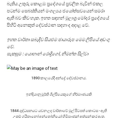
බැතිය උතුරු කොළඹ ප්‍රදේශයේ ප්‍රචලිත බැවින් එකල
පටන්ම සෙබස්තියන් මංගල්‍යය ජයෝත්සවයෙන් සමරා
ඇති බව කිව හැක. ඉහත සඳහන් මුලාශ්‍ර මෝදර ප්‍රදේශයේ
පිහිටි අනෙකුත් දේවස්ථාන සඳහා ද අදාළ වේ.
ඉහත වාර්තා සබැඳිව සියළුම ඡායාරූප මෙම ලිපියේ අඩංගු
වේ.
සැකසුම : යොහාන් රොද්‍රිගෝ, නිමන්ත සිල්වා
1890 කාලයේදී අන්ද්‍රේ දේවස්ථානය.
ඉන්දියානු මූර්ති ශිල්පියෙකුගේ නිර්මාණයකි
1844 ශුද්ධසනයට යවන ලද වාර්තාවේ මුල් පිටපත් කොටස - ඇති 
උතුම් ගයිතානෝ අන්තෝනියෝ හිමිපාණන් අත්සන් කර ඇත.