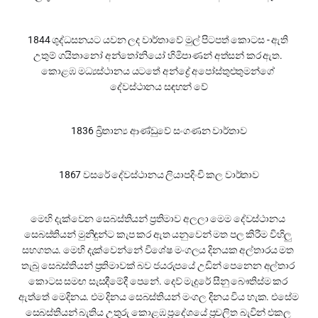
1844 ශුද්ධසනයට යවන ලද වාර්තාවේ මුල් පිටපත් කොටස - ඇති 
උතුම් ගයිතානෝ අන්තෝනියෝ හිමිපාණන් අත්සන් කර ඇත. 
කොළඹ මධ්‍යස්ථානය යටතේ අන්ද්‍රේ අපෝස්තුළුතුමන්ගේ 
දේවස්ථානය සඳහන් වේ
1836 බ්‍රිතාන්‍ය ආණ්ඩුවේ සංගණන වාර්තාව
1867 වසරේ දේවස්ථානය ලියාපදිංචි කල වාර්තාව
මෙහි දැක්වෙන සෙබස්තියන් ප්‍රතිමාව අලලා මෙම දේවස්ථානය 
සෙබස්තියන් මුනිඳුන්ට කැප කර ඇත යනුවෙන් මත පල කිරීම විහිලු 
සහගතය. මෙහි දැක්වෙන්නේ විශේෂ මංගලය දිනයක අල්තාරය මත 
තැබූ සෙබස්තියන් ප්‍රතිමාවක් බව ජයරුපයේ උඩින් පෙනෙන අල්තාර 
කොටස සමඟ සැසදීමේදී පෙනේ. දෙව් මැදුරේ සීනු බෞතිස්ම කර 
ඇත්තේ මෙදිනය. එම දිනය සෙබස්තියන් මංගල දිනය විය හැක. එසේම 
සෙබස්තියන් බැතිය උතුරු කොළඹ ප්‍රදේශයේ ප්‍රචලිත බැවින් එකල 