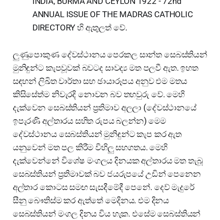
INDIA, BURMA AND CEYLON 1922 - 72nd
ANNUAL ISSUE OF THE MADRAS CATHOLIC
DIRECTORY හි ඇතුලත් වේ.
ලුණුපොකුණ දේවස්ථානය පෙරකල සාන්ත සෙබස්තියන්
මුනිඳුන්ට කැපවූවක් බවටද සාවද්‍ය මත පලවී ඇත. ඉහත
සඳහන් ලිඛිත වාර්තා සහ ඡායාරූපය අනුව එම මතය
කිසිසේත්ම නිවැරදි නොවන බව තහවුරු වේ. මෙහි
දැක්වෙන සෙබස්තියන් ප්‍රතිමාව අලලා (දේවස්ථානයේ
ඉපැරණි අල්තාරය සහිත රුපය බලන්න) මෙම
දේවස්ථානය සෙබස්තියන් මුනිඳුන්ට කැප කර ඇත
යනුවෙන් මත පල කිරීම විහිලු සහගතය. මෙහි
දැක්වෙන්නේ විශේෂ මංගලය දිනයක අල්තාරය මත තැබූ
සෙබස්තියන් ප්‍රතිමාවක් බව ජයරුපයේ උඩින් පෙනෙන
අල්තාර කොටස සමඟ සැසදීමේදී පෙනේ. දෙව් මැදුරේ
සීනු බෞතිස්ම කර ඇත්තේ මෙදිනය. එම දිනය
සෙබස්තියන් මංගල දිනය විය හැක. එසේම සෙබස්තියන්