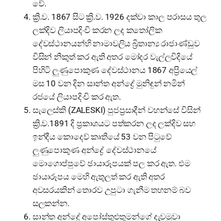
වේ.
ක්‍රි.ව. 1867 සිට ක්‍රි.ව. 1926 දක්වා කාල පරාසය තුල
ලක්දිව ලියාපදිංචි කරන ලද කතෝලික
දේවස්ථානයන්හි නාමාවලිය බ්‍රිතාන්‍ය රාජාණ්ඩුව
විසින් නිකුත් කර ඇති අතර මෝදර වැල්ලවිදියේ
පිහිටි ලුණුපොකුණ දේවස්ථානය 1867 අප්‍රියෙල්
මස 10 වන දින සාන්ත අන්ද්‍රේ මුනිඳුන් නමින්
රජයේ ලියාපදිංචි කර ඇත.
සැලෙස්කි (ZALESKI) පුජප්‍රසාදීන් වහන්සේ විසින්
ක්‍රි.ව.1891 දි ප්‍රකාශයට පත්කරන ලද ලක්දිව සහ
ඉන්දීය කොදෙව් කෘතියේ 53 වන පිටුවේ
ලුණුපොකුණ අන්ද්‍රේ දේවස්ථානයේ
මොගොප්පුවේ ඡායාරූපයක් පල කර ඇත. එම
ඡායාරූපය මෙහි ඇතුලත් කර ඇති අතර
අවසරයකින් තොරව උපුටා ගැනීම තහනම් බව
සලකන්න.
සාන්ත අන්ද්‍රේ අපෝස්තුළුතුමන්ගේ දැවමුවා