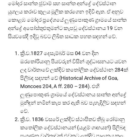
මෝදර සාන්ත ජුවාම් සහ සාන්ත අන්ද්‍රේ දේවස්ථාන
යුගලය කරාව කුලය මූලික කරගෙන ඉදිවී ඇත. ඒ අනුව
කොළඹ මෝදර ප්‍රදේශයේ ලුණුපොකුණ ග්‍රාමයේ සාන්ත
අන්ද්‍රේ අපෝස්තුළුතුමන්ට කැපවූ දේවස්ථානය 19 වන
සියවසේදී ඉදිවූ බවට ලිඛිත සාධක පහත සඳහන් වේ.
ක්‍රි.ව.1827 දෙසැම්බර් මස 04 වන දින
ඔරතෝරියානු පියවරුන් විසින් ශුද්ධාසනයට යවන
ලද වාර්තාවේ ලක්දිව කතෝලික දේවස්ථාන 284ක්
පිලිබඳ සඳහන් වේ (Historical Archive of Goa,
Moncoes 204, A ff. 280 – 284). එහි
ලුණුපොකුණ ග්‍රාමයේ දේවස්ථානය සාන්ත අන්ද්‍රේ
මුනිඳුන් නමින් කැප කර ඇති බව පැහැදිලිව සඳහන්
වේ.
ක්‍රි.ව. 1836 වසරේ ලක්දිව ස්ථාපිතව තිබූ රෝමානු
කතෝලික දේවස්ථානයන් (යැදුම් ගෘහයන්) පිලිබඳ
සංගණන වාර්තාවක් එවකට ලක්දිව පාලනය කල