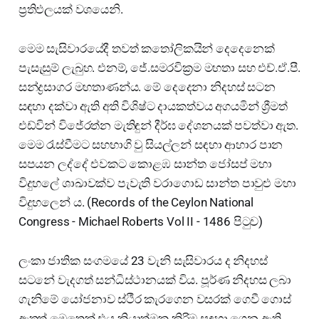
ප්‍රතිඵලයක් වශයෙනි.
මෙම සැසිවාරයේදී තවත් කතෝලිකයින් දෙදෙනෙක්
පැසැසුම් ලැබුහ. එනම්, ජේ.සමරවික්‍රම මහතා සහ එච්.ඒ.පී.
සන්ද්‍රසාගර මහතාණන්ය. මේ දෙදෙනා නිදහස් සටන
සඳහා දක්වා ඇති අති විශිෂ්ට දායකත්වය අගයමින් ශ්‍රීමත්
එඩ්වින් විජේරත්න මැතිඳුන් දීර්ඝ දේශනයක් පවත්වා ඇත.
මෙම රැස්වීමට සහභාගි වු සියල්ලන් සඳහා ආහාර පාන
සපයන ලද්දේ එවකට කොළඹ සාන්ත ජෝසප් මහා
විදුහලේ ශාඛාවක්ව පැවැති වරාගොඩ සාන්ත පාවුළු මහා
විදුහලෙන් ය. (Records of the Ceylon National
Congress - Michael Roberts Vol II - 1486 පිටුව)
ලංකා ජාතික සංගමයේ 23 වැනි සැසිවාරය ද නිදහස්
සටනේ වැදගත් සන්ධිස්ථානයක් විය. පූර්ණ නිදහස ලබා
ගැනිමේ යෝජනාව ස්ථීර කැරගෙන වසරක් ගෙවී ගොස්
ඇතත් මෙතෙක් එය ක්‍රියාත්මක කිරිම සඳහා ගෙන ඇති