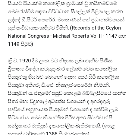
සියයට සියයක්ම කතෝලික ග්‍රාමයක් වු නයිනමඩමේ
මෙම රැස්වීම් සඳහා විවිධධාන සියල්ලක් පිළියෙල කරන
ලද්දේ ඩී.පීටර් පෙරේරා මහතාණන් ගේ ප්‍රධානත්වයෙන්
යුත් සංවිධායක කමිටුව විසිනි. (Records of the Ceylon
National Congress - Michael Roberts Vol II - 1147 සහ
1149 පිටුව)
ක්‍රි.ව. 1920 දීම ලංකාවට නිදහස ලබා ගැනීම පිණිස
බ්‍රිතාන්‍ය විදේශ කටයුතු බාර ලේකම් වෙත කතෝලික
පියතුමකු ගිය බව බොහෝ දෙනා අතර සිටි කතෝලික
පියතුමා අතිගරු ඩී.ජේ. නිකලස් පෙරේරා නි.ම.නි.
පියතුමන් ය. එතුමෝ පසුව කොළඹ බම්බලපිටියේ සාන්ත
පීතර මහා විදුහලේ අධ්‍යක්ෂ වශයෙන් ද අගරදගුරු
පදවියේ අනුනායක පියතුමන් වශයෙන් ද පත්වීම් ලැබ
සිටියෝ ය. මෙම නියෝජිත පිරිස අතර සිට එච්.ඒ.පී.
සන්ද්‍රසාගර මැතිඳුන් ද කතෝලික බැතිමතෙකි. (ඉහළ
සඳහන් වාර්තාවේ 1386 පිටුව බලන්න)