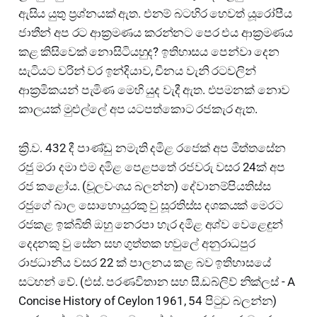
ඇසිය යුතු ප්‍රශ්නයක් ඇත. එනම් බටහිර හෙවත් යූරෝපීය
ජාතීන් අප රට ආක්‍රමණය කරන්නට පෙර එය ආක්‍රමණය
කළ කිසිවෙක් නොසිටියහුද? ඉතිහාසය පෙන්වා දෙන
සැටියට වරින් වර ඉන්දියාව, චීනය වැනි රටවලින්
ආක්‍රමිකයන් පැමිණ මෙහි යුද වැදී ඇත. එපමනක් නොව
කාලයක් මුළුල්ලේ අප යටපත්කොට රජකැර ඇත.
ක්‍රි.ව. 432 දී පාණ්ඩු නමැති දමිළ රජෙක් අප මිත්තසේන
රජු මරා දමා එම දමිළ පෙළපතේ රජවරු වසර 24ක් අප
රජ කළෝය. (චූලවංශය බලන්න) දේවානම්පියතිස්ස
රජුගේ බාල සොහොයුරකු වු සූරතිස්ස දශකයක් මෙරට
රජකළ ඉක්බිති ඔහු නෙරපා හැර දමිළ අශ්ව වෙළෙඳුන්
දෙදනකු වු සේන සහ ගුත්තක හවුලේ අනුරාධපුර
රාජධානිය වසර 22 ක් පාලනය කළ බව ඉතිහාසයේ
සටහන් වේ. (එස්. පරණවිතාන සහ සී.ඩබ්ලිව් නික්ලස් - A
Concise History of Ceylon 1961, 54 පිටුව බලන්න)