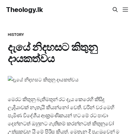
Theology.lk
HISTORY
දැයේ නිදහසට කිතුනු
දායකත්වය
මෙරට කිතුනු බැතිමතුන් රට දැය කෙරෙහි කිසිදු
ලැදියාවක් නැතැයි කියන්නෝ වෙති. වරින් වර මෙහි
පැමිණ විදේශීය ආක්‍රමණිකයන් හට මේ රට පාවා
දෙන්නටත් ඔහුනට ගැතිකම් කරන්නටත් කිතුනුවෝ
උත්සුකවුහ යි මේ පිරිස කියත්. මෙතැන දී පළමුවෙන් ම