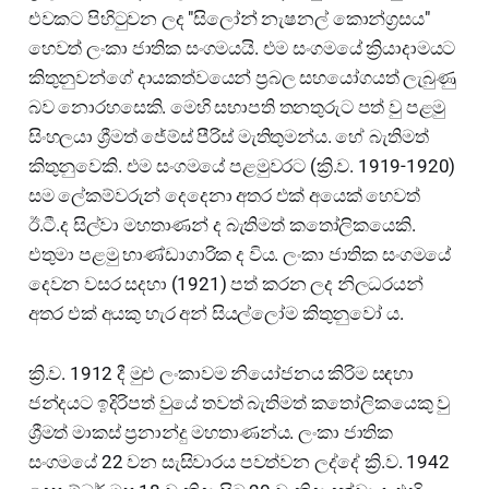
එවකට පිහිටුවන ලද "සිලෝන් නැෂනල් කොන්ග්‍රසය"
හෙවත් ලංකා ජාතික සංගමයයි. එම සංගමයේ ක්‍රියාදාමයට
කිතුනුවන්ගේ දායකත්වයෙන් ප්‍රබල සහයෝගයත් ලැබුණු
බව නොරහසෙකි. මෙහි සභාපති තනතුරුට පත් වු පළමු
සිංහලයා ශ්‍රීමත් ජේම්ස් පීරිස් මැතිතුමන්ය. හේ බැතිමත්
කිතුනුවෙකි. එම සංගමයේ පළමුවරට (ක්‍රි.ව. 1919-1920)
සම ලේකම්වරුන් දෙදෙනා අතර එක් අයෙක් හෙවත්
ඊ.ටී.ද සිල්වා මහතාණන් ද බැතිමත් කතෝලිකයෙකි.
එතුමා පළමු භාණ්ඩාගාරික ද විය. ලංකා ජාතික සංගමයේ
දෙවන වසර සදහා (1921) පත් කරන ලද නිලධරයන්
අතර එක් අයකු හැර අන් සියල්ලෝම කිතුනුවෝ ය.
ක්‍රි.ව. 1912 දී මුළු ලංකාවම නියෝජනය කිරිම සඳහා
ජන්දයට ඉදිරිපත් වුයේ තවත් බැතිමත් කතෝලිකයෙකු වු
ශ්‍රීමත් මාකස් ප්‍රනාන්දු මහතාණන්ය. ලංකා ජාතික
සංගමයේ 22 වන සැසිවාරය පවත්වන ලද්දේ ක්‍රි.ව. 1942