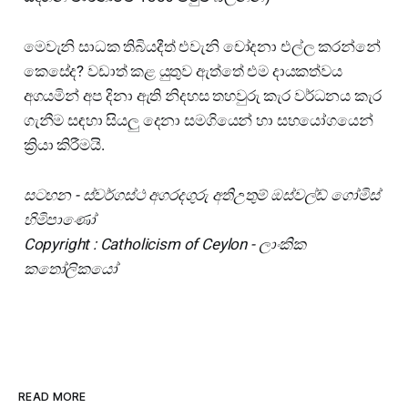
මෙවැනි සාධක තිබියදීත් එවැනි චෝදනා එල්ල කරන්නේ
කෙසේද? වඩාත් කළ යුතුව ඇත්තේ එම දායකත්වය
අගයමින් අප දිනා ඇති නිදහස තහවුරු කැර වර්ධනය කැර
ගැනීම සඳහා සියලු දෙනා සමගියෙන් හා සහයෝගයෙන්
ක්‍රියා කිරීමයි.
සටහන - ස්වර්ගස්ථ අගරදගුරු අතිඋතුම් ඔස්වල්ඩ් ගෝමිස්
හිමිපාණෝ
Copyright : Catholicism of Ceylon - ලාංකික
කතෝලිකයෝ
READ MORE