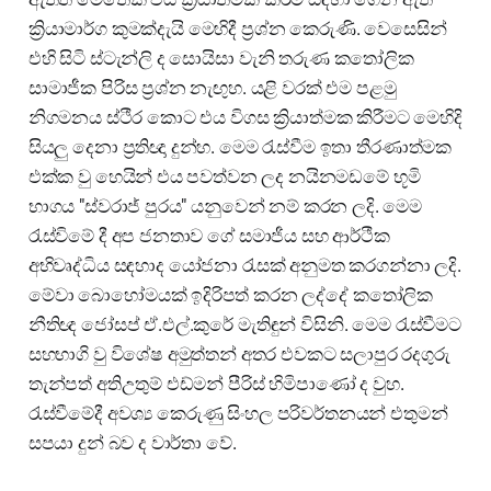
ක්‍රියාමාර්ග කුමක්දැයි මෙහිදී ප්‍රශ්න කෙරුණි. වෙසෙසින්
එහි සිටි ස්ටැන්ලි ද සොයිසා වැනි තරුණ කතෝලික
සාමාජීක පිරිස ප්‍රශ්න නැඟුහ. යළි වරක් එම පළමු
නිගමනය ස්ථීර කොට එය විගස ක්‍රියාත්මක කිරීමට මෙහිදි
සියලු දෙනා ප්‍රතිඥා දුන්හ. මෙම රැස්වීම ඉතා තීරණාත්මක
එක්ක වු හෙයින් එය පවත්වන ලද නයිනමඩමේ භූමි
භාගය "ස්වරාජ් පුරය" යනුවෙන් නම් කරන ලදි. මෙම
රැස්විමේ දී අප ජනතාව ගේ සමාජීය සහ ආර්ථීක
අභිවෘද්ධිය සඳහාද යෝජනා රැසක් අනුමත කරගන්නා ලදි.
මේවා බොහෝමයක් ඉදිරිපත් කරන ලද්දේ කතෝලික
නීතිඥ ජෝසප් ඒ.එල්.කුරේ මැතිඳුන් විසිනි. මෙම රැස්වීමට
සහභාගි වු විශේෂ අමුත්තන් අතර එවකට සලාපුර රදගුරු
තැන්පත් අතිඋතුම් එඩ්මන් පීරිස් හිමිපාණෝ ද වුහ.
රැස්වීමේදී අවශ්‍ය කෙරුණු සිංහල පරිවර්තනයන් එතුමන්
සපයා දුන් බව ද වාර්තා වේ.