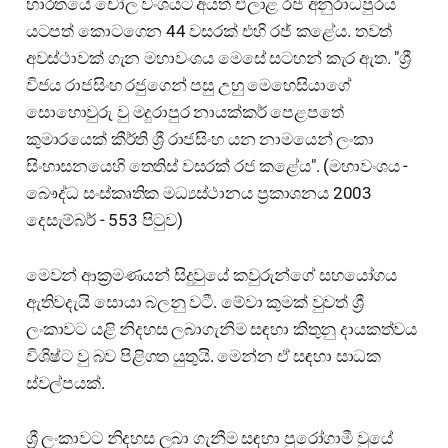
භාරතයේ චෝල වංශයට අයත් එලාළ රජ අනුරාධපුරය
යටපත් කොටගෙන 44 වසරක් එහි රජ් කළේය. තවත්
අවස්ථාවක් ගැන මහාවංශය මෙසේ සටහන් කැර ඇත. "ශ්‍රී
විජය රාජසිංහ රජුගෙන් පසු උහු මෙහෙසියාගේ
සොහොවුරු වු මදුරාපුර නායක්කර් පෙළපතේ
කුමාරයෙක් කීර්ති ශ්‍රී රාජසිංහ යන නාමයෙන් ලංකා
සිංහාසනයෙහි තෙතිස් වසරක් රජ කළේය". (මහාවංශය -
බෞද්ධ සංස්කෘතික මධ්‍යස්ථානය ප්‍රකාශනය 2003
දෙසැම්බර් - 553 පිටුව)
මෙවන් ආක්‍රමණයන් සිදුවුයේ කවුරුන්ගේ සහයෝගය
ඇතිවදැයි සොයා බලනු වටී. මේවා කුමක් වුවත් ශ්‍රී
ලංකාවට යළි නිදහස ලබාගැනිම සඳහා කිතුනු දායකත්වය
විශිෂ්ට වු බව පිළිගත යුතුයි. මෙන්න ඒ සඳහා සාධක
ස්වල්පයක්.
ශ්‍රී ලංකාවට නිදහස ලබා ගැනීම සඳහා පුරෝගාමී වුයේ