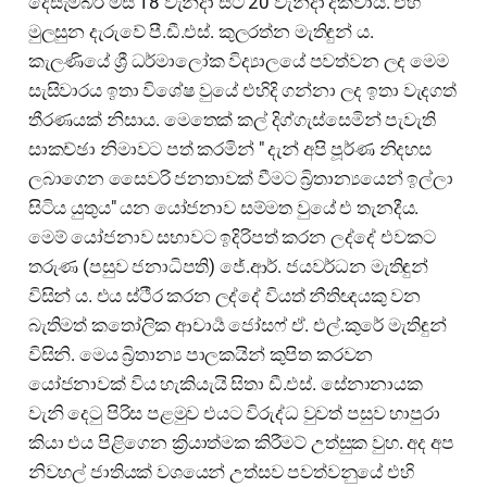
දෙසැම්බර් මස 18 වැනිදා සිට 20 වැනිදා දක්වාය. එහි
මුලසුන දැරුවේ පී.ඩී.එස්. කුලරත්න මැතිඳුන් ය.
කැලණියේ ශ්‍රී ධර්මාලෝක විද්‍යාලයේ පවත්වන ලද මෙම
සැසිවාරය ඉතා විශේෂ වුයේ එහිදි ගන්නා ලද ඉතා වැදගත්
තීරණයක් නිසාය. මෙතෙක් කල් දිග්ගැස්සෙමින් පැවැති
සාකච්ඡා නිමාවට පත් කරමින් " දැන් අපි පූර්ණ නිදහස
ලබාගෙන සෛවරි ජනතාවක් වීමට බ්‍රිතාන්‍යයෙන් ඉල්ලා
සිටිය යුතුය" යන යෝජනාව සම්මත වුයේ එ තැනදීය.
මෙම් යෝජනාව සභාවට ඉදිරිපත් කරන ලද්දේ එවකට
තරුණ (පසුව ජනාධිපති) ජේ.ආර්. ජයවර්ධන මැතිඳුන්
විසින් ය. එය ස්ථීර කරන ලද්දේ වියත් නීතිඥයකු වන
බැතිමත් කතෝලික ආචාර්‍ය ජෝසෆ් ඒ. එල්.කුරේ මැතිඳුන්
විසිනි. මෙය බ්‍රිතාන්‍ය පාලකයින් කුපිත කරවන
යෝජනාවක් විය හැකියැයි සිතා ඩී.එස්. සේනානායක
වැනි දෙටු පිරිස පළමුව එයට විරුද්ධ වුවත් පසුව හාපුරා
කියා එය පිළිගෙන ක්‍රියාත්මක කිරීමට් උත්සුක වුහ. අද අප
නිවහල් ජාතියක් වශයෙන් උත්සව පවත්වනුයේ එහි