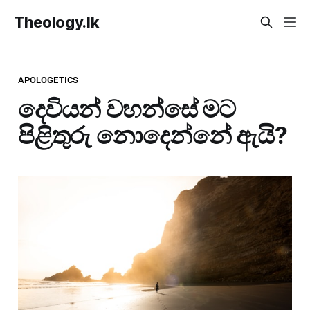
Theology.lk
APOLOGETICS
දෙවියන් වහන්සේ මට
පිළිතුරු නොදෙන්නේ ඇයි?