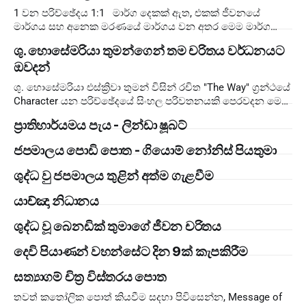
1 වන පරිච්ඡේදය 1:1 මාර්ග දෙකක් ඇත, එකක් ජීවනයේ
මාර්ගය සහ අනෙක මරණයේ මාර්ගය වන අතර මෙම මාර්ග
දෙක අතර වෙනස ඉතාම විශාලය. 1:2 ජීවනයේ මාර්
ශු. හොසේමරියා තුමන්ගෙන් තම චරිතය වර්ධනයට
ඔවදන්
ශු. හොසේමරියා එස්ක්‍රිවා තුමන් විසින් රචිත "The Way" ග්‍රන්ථයේ
Character යන පරිච්ඡේදයේ සිංහල පරිවතනයකි පෙරවදන මෙම
උපදෙස් සෙමෙන් කියවන්න. මොහොතක් නැවතී
ප්‍රාතිහාර්යමය පැය - ලින්ඩා ෂූබට්
ජපමාලය​ පොඩි පොත​ - ගියොම් නෝනිස් පියතුමා
ශුද්ධ වු ජපමාලය තුළින් අත්ම ගැළවීම
යාච්ඤා නිධානය
ශුද්ධ වූ බෙනඩික් තුමාගේ ජීවන චරිතය
දෙවි පියාණන් වහන්සේට දින 9ක් කැපකිරීම
සත්‍යාගම් චිත්‍ර විස්තරය පොත
තවත් කතෝලික පොත් කියවීම සදහා පිවිසෙන්න, Message of