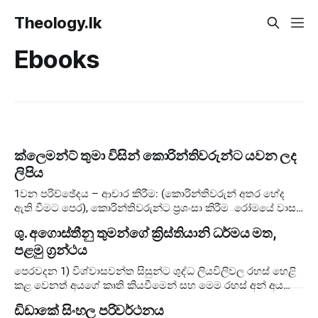
Theology.lk
Ebooks
ක්ලෙමන්ට් තුමා විසින් කොරින්තිවරුන්ට යවන ලද
ලිපිය
1වන පරිච්ඡේදය – ආචාර කිරීම: (කොරින්තිවරුන් අතර භේද
ඇති වීමට පෙර), කොරින්තිවරුන්ට ප්‍රශංසා කිරීම රෝමයේ වාසය
කරන දෙවියන් වහන්සේගේ සභාව
ශු. අගොස්තීනු තුමන්ගේ ක්‍රිස්තියානි ධර්මය මත,
පළමු ග්‍රන්ථය
පෙරවදන 1) විශ්වාසවන්ත සිසුන්ට ශුද්ධ ලියවිලිවල රහස් හෙළි
කළ වෙනත් අයගේ කෘති කියවීමෙන් සහ මෙම රහස් අන් අය
සමඟ බෙදා ගැනීමෙන් ප්‍රයෝජන ගත හැ
ඩිඩාකේ සිංහල පරිවර්ථනය