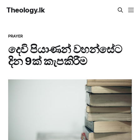
Theology.lk
PRAYER
දෙවි පියාණන් වහන්සේට
දින 9ක් කැපකිරීම