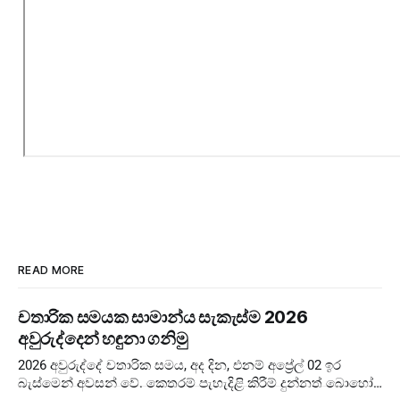
READ MORE
චතාරික සමයක සාමාන්ය සැකැස්ම 2026
අවුරුද්දෙන් හඳුනා ගනිමු
2026 අවුරුද්දේ චතාරික සමය, අද දින, එනම් අප්‍රේල් 02 ඉර
බැස්මෙන් අවසන් වේ. කෙතරම් පැහැදිළි කිරීම් දුන්නත් බොහෝ