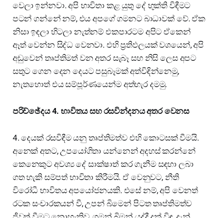
වෙලා ඉන්නවා. අපි භාවිතා කළ යුතු දේ භුක්ති විඳීමට
පටන් ගන්නේ නම්, එය අපගේ ගමනට බාධාවක් වේ. ඒක
නිසා ඉඳලා හිටලා නැත්නම් එකපාරටම අපිට ඒකෙන්
ඈත් වෙන්න සිද්ධ වෙනවා. එහි ප්‍රතිඵලයක් වශයෙන්, අපි
අඩුවෙන් තෘප්තිමත් වන අතර සැබෑ සහ නිසි ලෙස අපට
සතුට ගෙන දෙන දෙයට පසුබෑමක් අත්විඳින්නෙමු,
නැතහොත් එය සම්පූර්ණයෙන්ම අත්හැර දමමු.
පරිච්ඡේදය 4. භාවිතය සහ රසවින්දනය අතර වෙනස
4. දෙයක් රසවිඳීම යනු තෘප්තිමත්ව එහි කොටසක් වීමයි.
අනෙක් අතට, උපයෝගිතා යන්නෙන් අදහස් කරන්නේ
කෙනෙකුට අවශ්‍ය දේ සාක්ෂාත් කර ගැනීම සඳහා ලබා
ගත හැකි සම්පත් භාවිතා කිරීමයි. ඒ වෙනුවට, නීති
විරෝධී භාවිතය අපයෝජනයකි. එසේ නම්, අපි වෙනත්
රටක සංචාරකයන් වී, උපන් බිමෙන් පිටත තෘප්තිමත්ව
ජීවත් වීමට නොහැකිව, ගමන් බිමන් යද්දී දුක් විඳ, දැන්