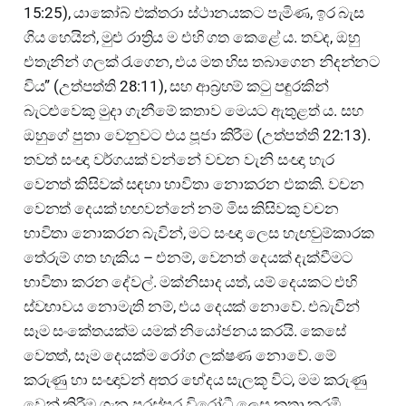
15:25), යාකෝබ් එක්තරා ස්ථානයකට පැමිණ, ඉර බැස
ගිය හෙයින්, මුළු රාත්‍රිය ම එහි ගත කෙළේ ය. තවද, ඔහු
එතැනින් ගලක් රැගෙන, එය මත හිස තබාගෙන නිදන්නට
විය” (උත්පත්ති 28:11), සහ ආබ්‍රහම් කටු පඳුරකින්
බැටළුවෙකු මුදා ගැනීමේ කතාව මෙයට ඇතුළත් ය. සහ
ඔහුගේ පුතා වෙනුවට එය පූජා කිරීම (උත්පත්ති 22:13).
තවත් සංඥා වර්ගයක් වන්නේ වචන වැනි සංඥා හැර
වෙනත් කිසිවක් සඳහා භාවිතා නොකරන එකකි. වචන
වෙනත් දෙයක් හඟවන්නේ නම් මිස කිසිවකු වචන
භාවිතා නොකරන බැවින්, මට සංඥා ලෙස හැඟවුම්කාරක
තේරුම් ගත හැකිය – එනම්, වෙනත් දෙයක් දැක්වීමට
භාවිතා කරන දේවල්. මක්නිසාද යත්, යම් දෙයකට එහි
ස්වභාවය නොමැති නම්, එය දෙයක් නොවේ. එබැවින්
සෑම සංකේතයක්ම යමක් නියෝජනය කරයි. කෙසේ
වෙතත්, සෑම දෙයක්ම රෝග ලක්ෂණ නොවේ. මේ
කරුණු හා සංඥාවන් අතර භේදය සැලකූ විට, මම කරුණු
වෙන් කිරීම ගැන පරස්පර විරෝධී ලෙස කතා කරමි.