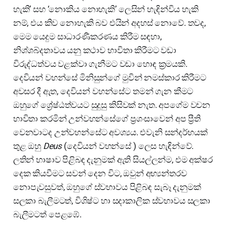
හැකි’ සහ ‘නොකිය නොහැකි’ ලෙසින් හැඳින්විය හැකි
නම්, එය කිව නොහැකි බව එයින් අදහස් නොවේ. තවද,
මෙම යෙදුම සාධාරණීකරණය කිරීම සඳහා,
නිශ්ශබ්දතාවය යනු කථාව භාවිතා කිරීමට වඩා
විරුද්ධත්වය වළක්වා ගැනීමට වඩා හොඳ ක්‍රමයකි.
දෙවියන් වහන්සේ මිනිසුන්ගේ මුවින් නමස්කාර කිරීමට
අවසර දී ඇත, දෙවියන් වහන්සේට තමන් ගැන කීමට
ඔහුගේ ශ්‍රේෂ්ඨත්වයට සුදුසු කිසිවක් නැත. අපගේම වචන
භාවිතා කරමින් උන්වහන්සේගේ ප්‍රශංසාවෙන් අප ප්‍රීති
වෙනවාටද උන්වහන්සේට අවශ්‍යය. එවැනි සන්දර්භයක්
තුළ ඔහු
Deus
(දෙවියන් වහන්සේ ) ලෙස හැඳින්වේ.
ලතින් භාෂාව පිළිබඳ දැනුමක් ඇති සියල්ලන්ම, එම අක්ෂර
දෙක කියවීමට සවන් දෙන විට, ඔවුන් අභ්‍යන්තරව
නොපැවසුවත්, ඔහුගේ ස්වභාවය පිළිබඳ සැබෑ දැනුමක්
සලකා බැලීමටත්, විශිෂ්ට හා සදාකාලික ස්වභාවය සලකා
බැලීමටත් පෙළඹේ.