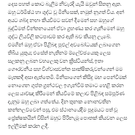
දෙස පහත් කොට බැලීම නිවැරදි යැයි ඔවුන් සිතනු ඇත.
ඔහු ධර්මිෂ්ඨ හා ශුද්ධ වූ මිනිසෙක්, නමුත් නූගත් විය. අන්
අයට ශබ්ද නඟා කියවීමට සවන් දීමෙන් සහ ඔහුගේ
බුද්ධිමත් චින්තනයෙන් ඒවා ග්‍රහණය කර ගැනීමෙන් ඔහු
ශුද්ධ ලියවිලි කටපාඩම් කර ඇති බව කියනු ලැබේ.
එමගින් ඔහු ඒවා පිළිබඳ පුළුල් අවබෝධයක් ලබාගෙන
තිබිය යුතුය; එසේත් නැතිනම් ම්ලේච්ඡයෙකු ලෙස
සලකනු ලබන වහලෙකු වන ක්‍රිස්ටියන්ස්, ඉතා
ගෞරවනීය සහ විශ්වාසවන්ත සාක්ෂිකරුවන්ගෙන් මම
මෑතකදී අසා ඇත්තෙමි. මිනිසාගෙන් කිසිදු මඟ පෙන්වීමක්
නොගෙන ගුප්ත ග්‍රන්ථවල ඉගැන්වීම් තමාට හෙළි කරන
ලෙස යාච්ඤා කිරීමෙන් කියවීමේ කලාව පිළිබඳ සම්පූර්ණ
දැනුම ඔහු ලබා ගත්තේය. දින තුනක නොනවතින
කන්නලව්වෙන් පසු, එම ස්ථානයේදීම පුදුමයට පත් වූ
ප්‍රේක්ෂකයින් විසින් ඔහුට පිරිනැමූ පොතක් කියවන ලෙස
ඉල්ලීමක් කරන ලදී.