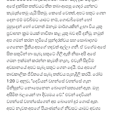
අපේ දුක්ඛිත තත්වයට තිත තබා ආපසු ගෙදර යන්නට
කැමැත්තෙමු යැයි සිතමු. කෙසේ වෙතත්, අපට සතුට ගෙන
දෙන එම් මව්බිමට යාමට නම්, ගොඩබිමෙන් හෝ
මුහුදෙන් හෝ වෙනත් ඕනෑම මාර්ගයකින් ළඟා විය යුතු
ප්‍රවාහන ක්‍රම මයක් භාවිතා කළ යුතු බව අපි දනිමු. නමුත්
අප ගමන් කරන භූමියේ සුන්දරත්වය සහ සොබාදහම
ගෙනෙන ප්‍රීතිය අපගේ හදවත් අල්ලා ගනී. ඒ වගේම අපේ
සිත සතුටින් හා සැබෑ සතුටේ ගිලී ඇති නිසා අපි අපේ
ගමන ඉක්මන් කරන්න කැමති නැහැ. එවැනි සිදුවීම්
අවසානයේ අපට සැබෑ සතුට ගෙන දෙයි. එය අපගේ
තාවකාලික ජීවිතයේ සැබෑ තත්වය පැහැදිලි කරයි. රෝම
1:20 ට අනුව, “දෙවියන් වහන්සේ වහන්සේ ගැන
මිනිසුන්ට නොපෙනෙන බොහෝ සත්‍යයන් ඇත. ඔහු
අසීමිත බලයෙන් හා දිව්‍යමය වේ.” එවන් දෙවියන්
වහන්සේ වහන්සේගෙන් අප බොහෝ දුර ගොස් ඇත.
අපට නැවත අපගේ පියාණන්ගේ නිවසට යාමට අවශ්‍ය