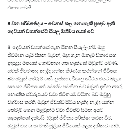
එකඟ වෙති.
8 වන පරිච්ඡේදය – වෙනස් කළ නොහැකි ප්‍රඥාව ඇති
දෙවියන් වහන්සේට සියලු මහිමය අයත් වේ
8. දෙවියන් වහන්සේ ගැන සිතන සියල්ලන්ම ඔහු
ජීවමාන යැයි සිතන බැවින්, ඔහු ගැන ඕනෑම විකාර සහ
නුසුදුසු මතයක් ගොඩනගා ගත හැක්කේ ඔවුන්ට පමණි.
යමක් ජීවමානද නැද්ද යන්න තීරණය කරන්නේ ජීවිතය
බව ඔවුන් තේරුම් ගනී. ලස්සන, විශාල ශරීරය එයට බලය
සපයන ජීවිතයෙන් වෙන්ව පවතින බව ඔවුන් දකින අතර,
භෞතික ස්වරූපයට වඩා ජීවිතයම වටිනා බව ඔවුහු
විශ්වාස කරති. ඔවුන් ජීවත්ව සිටිය හැකිද නැද්ද යන්න
තේරුම් ගෙන මළවුන්ට වඩා ජීවත්ව සිටින අයට
කැමැත්තක් දක්වයි. ඔවුන් ජීවිතය පරීක්ෂා කරන විට,
ඔවුන් එය ශාක වැනි මූලික ජීවිතයක් ලෙස දකිනවා නම්,