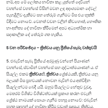
නම්, අප මේ ලෝකය භාවිතා කළ යුත්තේ දෙවියන්
වහන්සේ වහන්සේ විසින් මවන ලද අදෘශ්‍යමාන දේවල්
පැහැදිලිව දැකීමට සහ තේරුම් ගැනීමට මිස එය භුක්ති
විඳීමට නොවේ. වෙනත් වචන වලින් කිවහොත්, භෞතික
හා අනිත්‍ය දේ භාවිතා කිරීමෙන් අපට අධ්‍යාත්මික හා
සදාකාලික දේ තේරුම් ගත හැකිය.
5 වන පරිච්ඡේදය – ත්‍රිත්වය යනු ප්‍රීතියේ සැබෑ වස්තුවයි
5. එබැවින් සැබෑ ප්‍රීතියේ අරමුණු වන්නේ පියාණන්
වහන්සේ, ස්වාමින් වහන්සේ සහ ශුද්ධාත්මයාණන් ය. ඒ
සියල්ල එකම
ත්‍රිත්වය
කි,
ත්‍රිත්වය
ශ්‍රේෂ්ඨයකි, ත්‍රිත්වය යනු
බලයක් මිස ප්‍රභවයක් නොවන බැවින් එය අත්විඳින
සියල්ලන්ටම බෙදී යයි. ඔහුම සියල්ලට හේතුව වුවද,
මෙතරම් විශිෂ්ට විශිෂ්ටත්වයක් ප්‍රකාශ කරන එවැනි
ශ්‍රේෂ්ඨ නාමයක් සොයා ගැනීම පහසු නොවේ: එබැවින්
පහත සඳහන් දේ භාවිතා කිරීම වඩාත් සුදුසුය: ත්‍රිත්වය,