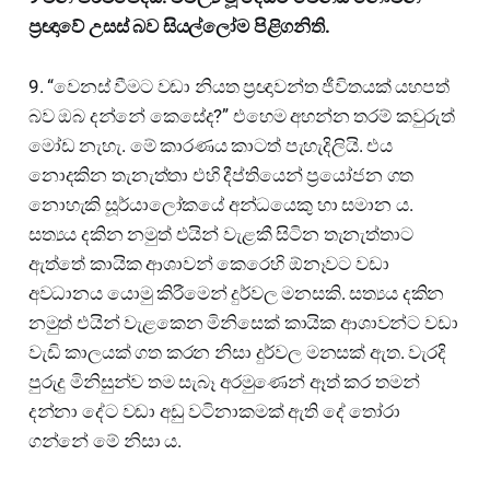
ප්‍රඥාවේ උසස් බව සියල්ලෝම පිළිගනිති.
9. “වෙනස් වීමට වඩා නියත ප්‍රඥාවන්ත ජීවිතයක් යහපත්
බව ඔබ දන්නේ කෙසේද?” එහෙම අහන්න තරම් කවුරුත්
මෝඩ නැහැ. මේ කාරණය කාටත් පැහැදිලියි. එය
නොදකින තැනැත්තා එහි දීප්තියෙන් ප්‍රයෝජන ගත
නොහැකි සූර්යාලෝකයේ අන්ධයෙකු හා සමාන ය.
සත්‍යය දකින නමුත් එයින් වැළකී සිටින තැනැත්තාට
ඇත්තේ කායික ආශාවන් කෙරෙහි ඕනෑවට වඩා
අවධානය යොමු කිරීමෙන් දුර්වල මනසකි. සත්‍යය දකින
නමුත් එයින් වැළකෙන මිනිසෙක් කායික ආශාවන්ට වඩා
වැඩි කාලයක් ගත කරන නිසා දුර්වල මනසක් ඇත. වැරදි
පුරුදු මිනිසුන්ව තම සැබෑ අරමුණෙන් ඈත් කර තමන්
දන්නා දේට වඩා අඩු වටිනාකමක් ඇති දේ තෝරා
ගන්නේ මේ නිසා ය.