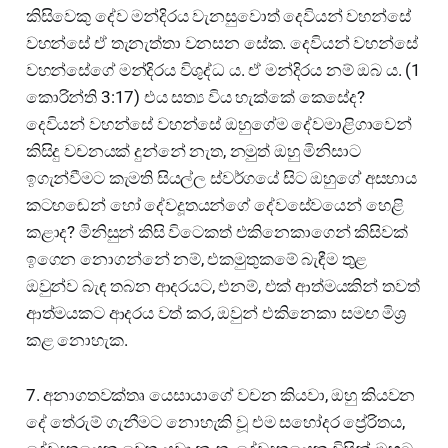
කිසිවෙකු දේව මන්දිරය වැනසුවොත් දෙවියන් වහන්සේ
වහන්සේ ඒ තැනැත්තා වනසන සේක. දෙවියන් වහන්සේ
වහන්සේගේ මන්දිරය විශුද්ධ ය. ඒ මන්දිරය නම් ඔබ ය. (1
කොරින්ති 3:17) එය සත්‍ය විය හැක්කේ කෙසේද?
දෙවියන් වහන්සේ වහන්සේ ඔහුගේම දේවමාළිගාවෙන්
කිසිදු වචනයක් දුන්නේ නැත, නමුත් ඔහු මිනිසාට
ඉගැන්වීමට කැමති සියල්ල ස්වර්ගයේ සිට ඔහුගේ අසහාය
කටහඬෙන් හෝ දේවදූතයන්ගේ දේවසේවයෙන් හෙළි
කළාද? මිනිසුන් කිසි විටෙකත් එකිනෙකාගෙන් කිසිවක්
ඉගෙන නොගන්නේ නම්, එකමුතුකමේ බැඳීම තුළ
ඔවුන්ව බැඳ තබන ආදරයට, එනම්, එක් ආත්මයකින් තවත්
ආත්මයකට ආදරය වත් කර, ඔවුන් එකිනෙකා සමඟ මිශ්‍ර
කළ නොහැක.
7. අනාගතවක්තෘ යෙසායාගේ වචන කියවා, ඔහු කියවන
දේ තේරුම් ගැනීමට නොහැකි වූ එම සහෝදර ප්‍රේරිතය,