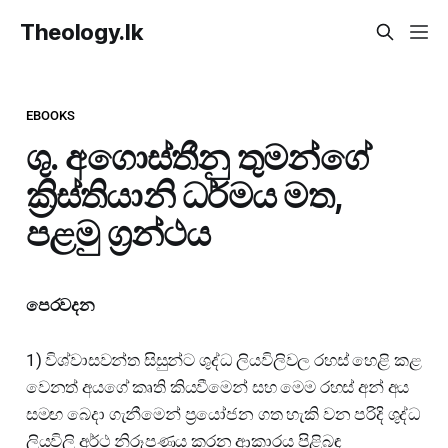
Theology.lk
EBOOKS
ශු. අගොස්තීනු තුමන්ගේ
ක්‍රිස්තියානි ධර්මය මත,
පළමු ග්‍රන්ථය
පෙරවදන
1) විශ්වාසවන්ත සිසුන්ට ශුද්ධ ලියවිලිවල රහස් හෙළි කළ
වෙනත් අයගේ කෘති කියවීමෙන් සහ මෙම රහස් අන් අය
සමඟ බෙදා ගැනීමෙන් ප්‍රයෝජන ගත හැකි වන පරිදි ශුද්ධ
ලියවිලි අර්ථ නිරූපණය කරන ආකාරය පිළිබඳ