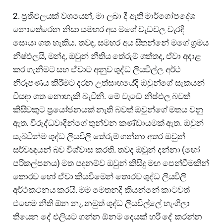
2. ප්‍රතිඵලයක් වශයෙන්, මා ලබා දී ඇති මාර්ගෝපදේශ
නොතේරෙන නිසා සමහර අය මගේ වැඩවල වැරදි
සොයා ගත හැකිය. තවද, සමහර අය සිතන්නේ මගේ ශ්‍රමය
නිෂ්ඵලයි, මන්ද, ඔවුන් නීතිය තේරුම් ගත්තද, ඒවා අදාළ
කර ගැනීමට සහ ඒවාට අනුව ශුද්ධ ලියවිල්ල අර්ථ
නිරූපණය කිරීමට දරන උත්සාහයේදී ඔවුන්ගේ සැකයන්
විසඳා ගත නොහැකි බැවිනි. මේ වැඩේ නිෂ්ඵල බවත්
කිසිවකුට ප්‍රයෝජනයක් නැති බවත් ඔවුන්ගේ මතය වනු
ඇත. විරුද්ධවාදීන්ගේ තුන්වන කණ්ඩායමක් ඇත. ඔවුන්
සැබවින්ම ශුද්ධ ලියවිලි තේරුම් ගන්නා අතර ඔවුන්
සර්වඥයන් බව විශ්වාස කරති. තවද ඔවුන් දන්නා (හෝ
පරිකල්පනය) මත පදනම්ව ඔවුන් කිසිදු මඟ පෙන්වීමකින්
තොරව හෝ ඒවා කියවීමෙන් තොරව ශුද්ධ ලියවිලි
අර්ථකථනය කරයි. මම මෙතනදි කියන්නේ කාටවත්
එහෙම නීති ඕන නෑ, නමුත් ශුද්ධ ලියවිල්ලේ හැංගිලා
තියෙන දේ එලියට ගන්න ඕනම දෙයක් හරි දේ කරන්න