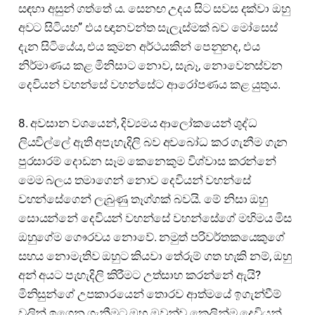
සඳහා අසුන් ගත්තේ ය. සෙනඟ උදය සිට සවස දක්වා ඔහු
අවට සිටියහ” එය ඥානවන්ත සැලැස්මක් බව මෝසෙස්
දැන සිටියේය, එය කුමන අර්ථයකින් පෙනුනද, එය
නිර්මාණය කළ මිනිසාට නොව, සැබෑ, නොවෙනස්වන
දෙවියන් වහන්සේ වහන්සේට ආරෝපණය කළ යුතුය.
8. අවසාන වශයෙන්, දිව්‍යමය ආලෝකයෙන් ශුද්ධ
ලියවිල්ලේ ඇති අපැහැදිලි බව අවබෝධ කර ගැනීම ගැන
පුරසාරම් දොඩන සෑම කෙනෙකුම විශ්වාස කරන්නේ
මෙම බලය තමාගෙන් නොව දෙවියන් වහන්සේ
වහන්සේගෙන් ලැබුණු තෑග්ගක් බවයි. මේ නිසා ඔහු
සොයන්නේ දෙවියන් වහන්සේ වහන්සේගේ මහිමය මිස
ඔහුගේම ගෞරවය නොවේ. නමුත් පරිවර්තකයෙකුගේ
සහය නොමැතිව ඔහුට කියවා තේරුම් ගත හැකි නම්, ඔහු
අන් අයට පැහැදිලි කිරීමට උත්සාහ කරන්නේ ඇයි?
මිනිසුන්ගේ උපකාරයෙන් තොරව ආත්මයේ ඉගැන්වීම්
වලින් ඉගෙන ගැනීමට ඔහු ඔවුන්ව කෙලින්ම දෙවියන්