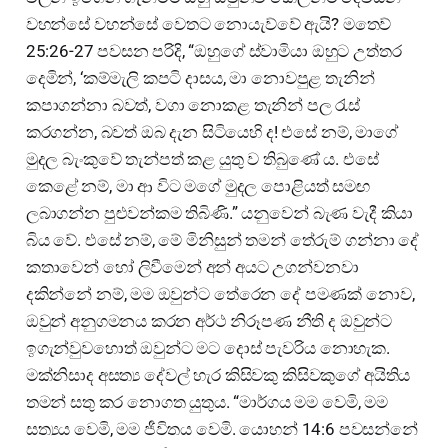
වහන්සේ වහන්සේ වෙතට නොයැව්වේ ඇයි? මතෙව්
25:26-27 පවසන පරිදි, “ඔහුගේ ස්වාමියා ඔහුට උත්තර
දෙමින්, ‘කම්මැලි කපටි දාසය, මා නොවපුළ තැනින්
කපාගන්නා බවත්, වගා නොකළ තැනින් පල රැස්
කරගන්න, බවත් ඔබ දැන සිටියෙහි ද! එසේ නම්, මාගේ
මුදල බැංකුවේ තැන්පත් කළ යුතු ව තිබුණේ ය. එසේ
කෙළේ නම්, මා ආ විට මගේ මුදල පොළියත් සමඟ
ලබාගන්න පුළුවන්කම තිබිණි.” යනුවෙන් බැණ වැදී කියා
බිය වේ. එසේ නම්, මේ මිනිසුන් තමන් තේරුම් ගන්නා දේ
කතාවෙන් හෝ ලිවීමෙන් අන් අයට උගන්වනවා
දකින්නේ නම්, මම ඔවුන්ට තේරෙන දේ පමණක් නොව,
ඔවුන් අනුගමනය කරන අර්ථ නිරූපණ නීති ද ඔවුන්ට
ඉගැන්වුවහොත් ඔවුන්ට මට දොස් පැවරිය නොහැක.
මක්නිසාද අසත්‍ය දේවල් හැර කිසිවකු කිසිවකුගේ අයිතිය
තමන් සතු කර නොගත යුතුය. “මාර්ගය මම වෙමි, මම
සත්‍යය වෙමි, මම ජීවිතය වෙමි. යොහන් 14:6 පවසන්නේ