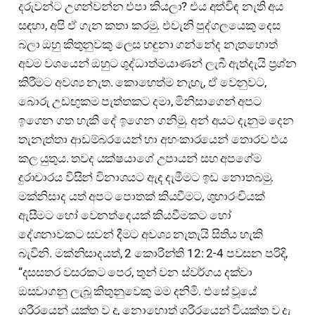
දරුවන්ට උගන්වන්න එපා කියලා? එය අත්විඳ නැති අය
සඳහා, අපි ඒ ගැන කතා කරමු. එවැනි පුද්ගලයෙකු දෙස
බලා ඔහු කිතුනුවකු ලෙස හඳුනා ගන්නේද නැතහොත්
අවම වශයෙන් ඔහුට ශුද්ධාත්මයාණන් ලැබී ඇත්දැයි ප්‍රශ්න
කිරීමට අවශ්‍ය නැත. කොහෙත්ම නැහැ, ඒ වෙනුවට,
බොරු උඩඟුකම පැත්තකට දමා, මිනිසාගෙන් අපට
ඉගෙන ගත හැකි දේ ඉගෙන ගනිමු. අන් අයට දැනුම දෙන
තැනැත්තා ආඩම්බරයෙන් හා අහංකාරයෙන් තොරව එය
කල යුතුය. තවද යක්ෂයාගේ උපායන් සහ අපගේම
දුරාචාරය විසින් විනාශයට ඇද දැමීමට ඉඩ නොතබමු.
මක්නිසාද යත් අපට පොතක් කියවීමට, ශුභාරංචියක්
ඇසීමට හෝ වෙනත්දෙයක් කියවීමකට හෝ
දේශනාවකට සවන් දීමට අවශ්‍ය නැතැයි සිතිය හැකි
බැවිනි. මක්නිසාදයත්, 2 කොරින්ති 12: 2-4 පවසන පරිදි,
“දසසතර වසරකට පෙර, තුන් වන ස්වර්ගය දක්වා
ඔසවාගනු ලැබූ කිතුනුවෙකු මම දනිමි. එසේ වූයේ
ශරීරයෙන් යුක්ත ව ද, නොහොත් ශරීරයෙන් වියුක්ත ව දැ