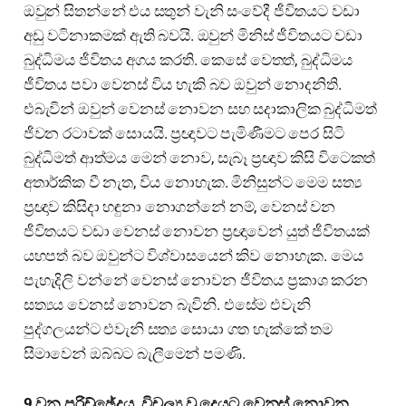
ඔවුන් සිතන්නේ එය සතුන් වැනි සංවේදී ජීවිතයට වඩා
අඩු වටිනාකමක් ඇති බවයි. ඔවුන් මිනිස් ජීවිතයට වඩා
බුද්ධිමය ජීවිතය අගය කරති. කෙසේ වෙතත්, බුද්ධිමය
ජීවිතය පවා වෙනස් විය හැකි බව ඔවුන් නොදනිති.
එබැවින් ඔවුන් වෙනස් නොවන සහ සදාකාලික බුද්ධිමත්
ජීවන රටාවක් සොයයි. ප්‍රඥාවට පැමිණීමට පෙර සිටි
බුද්ධිමත් ආත්මය මෙන් නොව, සැබෑ ප්‍රඥාව කිසි විටෙකත්
අතාර්කික වී නැත, විය නොහැක. මිනිසුන්ට මෙම සත්‍ය
ප්‍රඥාව කිසිදා හඳුනා නොගන්නේ නම්, වෙනස් වන
ජීවිතයට වඩා වෙනස් නොවන ප්‍රඥාවෙන් යුත් ජීවිතයක්
යහපත් බව ඔවුන්ට විශ්වාසයෙන් කිව නොහැක. මෙය
පැහැදිලි වන්නේ වෙනස් නොවන ජීවිතය ප්‍රකාශ කරන
සත්‍යය වෙනස් නොවන බැවිනි. එසේම එවැනි
පුද්ගලයන්ට එවැනි සත්‍ය සොයා ගත හැක්කේ තම
සීමාවෙන් ඔබ්බට බැලීමෙන් පමණි.
9 වන පරිච්ඡේදය. විචල්‍ය වූ දෙයට වෙනස් නොවන