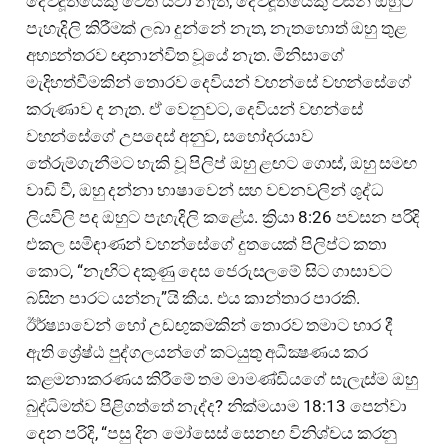
දේවදූතයෙකු වෙත යවා නැත, දේවදූතයෙකු විසින් ඔහුට
පැහැදිලි කිරීමක් ලබා දුන්නේ නැත, නැතහොත් ඔහු තුළ
අභ්‍යන්තරව ඥානාන්විත වූයේ නැත. මිනිසාගේ
මැදිහත්වීමකින් තොරව දෙවියන් වහන්සේ වහන්සේගේ
කරුණාව ද නැත. ඒ වෙනුවට, දෙවියන් වහන්සේ
වහන්සේගේ උපදෙස් අනුව, සහෝදරයාව
තේරුම්ගැනීමට හැකි වූ පිලිප් ඔහු ළඟට ගොස්, ඔහු සමඟ
වාඩි වී, ඔහු දන්නා භාෂාවෙන් සහ වචනවලින් ශුද්ධ
ලියවිලි පද ඔහුට පැහැදිලි කළේය. ක්‍රියා 8:26 පවසන පරිදි
එකල සමිඳාණන් වහන්සේගේ දුතයෙක් පිලිප්ට කතා
කොට, “නැඟිට දකුණු දෙස ජෙරුසලමේ සිට ගාසාවට
බසින පාරට යන්නැ”යි කීය. එය කාන්තාර පාරකි.
ඊර්ෂ්‍යාවෙන් හෝ උඩඟුකමකින් තොරව තමාට භාර දී
ඇති ශ්‍රේෂ්ඨ පුද්ගලයන්ගේ කටයුතු අධීක්‍ෂණය කර
කළමනාකරණය කිරීමේ තම මාමණ්ඩියගේ සැලැස්ම ඔහු
බුද්ධිමත්ව පිළිගත්තේ නැද්ද? නික්මයාම 18:13 පෙන්වා
දෙන පරිදි, “පසු දින මෝසෙස් සෙනඟ විනිශ්චය කරනු