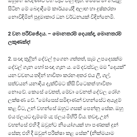
ඔහුගේ කරුණාව එහි වැඩි වනු ඇත. මෙසේ මා නියැළී
සිටින මේ බෙදාදීමේ කාර්යයේදී අලාභ හා දුෂ්කරතා
නොවිඳිමින් පුදුමාකාර ධන වර්ධනයක් විඳින්නෙමි.
2 වන පරිච්ඡේදය. – මොනතරම් දෙයක්ද, මොනතරම්
ලකුණක්ද!
2. සංඥා තුළින් දේවල් ඉගෙන ගත්තත්, සෑම උපදෙසක්ම
දේවල් ගැන හෝ සංඥා ගැන ය. මේ දවස්වල මම “දෙයක්”
යන වචනය තදින් භාවිතා කරන අතර එය ලී, ගල්,
සත්වයන් යනාදිය දැක්වීමට කිසි විටෙකත් භාවිතා
නොවේ. කෙසේ වෙතත්, මේවා වෙනත් දේවල රෝග
ලක්ෂණ වේ. “මෝසෙස් සමිඳාණන් වහන්සේට අයැදුම්
කළ විට, උන් වහන්සේ ඔහුට ගසක් පෙන්නූ සේක. ඔහු
එය ජලයට දැම්මේ ය; ජලය මිහිරි විය. තවද, උන්
වහන්සේ එහි දී ඔවුන්ට නියෝගයක් හා පණතක් දුන්
සේක; එහි දී ඔවුන් පරීක්ෂා කළ සේක” (නික්මයාම