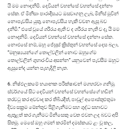
යි මම නොදනිමි. දෙවියන් වහන්සේ වහන්සේ දන්නා
සේක. ඒ මිනිසා පාරාදීසයට ඔසවාගනු ලැබ, මිනිස් මුවින්
නොපැවසිය යුතු, නොපැවසිය හැකි වචන ඇසූ බව
දනිමි.” එසේ වූයේ ශරීරය ඇති ව ද ශරීරය නැති ව දැ යි මම
නොදනිමි. දෙවියන් වහන්සේ වහන්සේ දන්නා සේක.
නොඑසේ නම්, ඔහු ජේසුස් ක්‍රිස්තුන් වහන්සේ දෙස බලා,
“මනුෂ්‍යයන්ගේ තොල්වලින් නොව ඔහුගේම
තොල්වලින් ශුභාරංචිය අසන්න” යනුවෙන් පැවසීම ඔහුට
ඇසුනේද යන්න පැහැදිලි නැත.
6. නිෂ්ඵලකමේ භයානක පරීක්ෂාවන් මගහරවා ගනිමු.
ස්වර්ගයේ සිට දෙවියන් වහන්සේ වහන්සේගේ හඬින්
තරවටු කර අවවාද කර තිබියදීත්, පාවුල් අපොස්තුළුතුමා
දිව්‍ය සක්‍රම මේන්තුව පිළිගැනීමට සහ ශුද්ධ සභාවට
ඇතුළත් කර ගැනීමට මිනිසෙකු වෙත එවන ලද බවට අපි
සිතමු. මෙසේ ඔහු ගමන් කරමින් දමස්කයට ළං වූ කල,