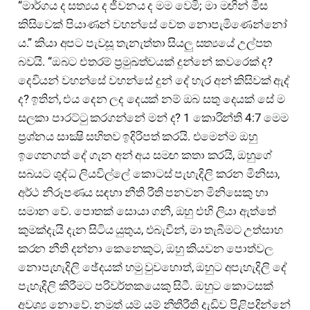
“මාර්ගය ද සත්‍යය ද ජීවනය ද මම වෙමි; මා මඟින් මිස
කිසිවෙක් පියාණන් වහන්සේ වෙත නොපැමිණෙන්නෝ
ය.” කියා අපට පැවසූ තැනැත්තා සියලු සත්‍යයේ උල්පත
බවයි. “ඔබට එතරම් ප්‍රමුඛත්වයක් දුන්නේ කවරෙක් ද?
දෙවියන් වහන්සේ වහන්සේ දුන් දේ හැර අන් කිසිවක් ඇද්
ද? ඉතින්, එය දෙන ලද දෙයක් නම් ඔබ සතු දෙයක් සේ ම
සලකා පාරට්ටු කරගන්නේ මන් ද? 1 කොරින්ති 4:7 මෙම
ප්‍රශ්නය සාක්‍ෂි සහිතව ඉදිරිපත් කරයි. එමෙන්ම ඔහු
ඉගෙනගත් දේ ගැන අන් අය සමඟ කතා කරයි, ඔහුගේ
සබයට ශුද්ධ ලියවිල්ලේ කොටස් පැහැදිලි කරන මිනිසා,
අර්ථ නිරූපණය සඳහා නීති රීති පනවන මිනිසෙකු හා
සමාන වේ. පොතක් සොයා ගනී, ඔහු එහි ලියා ඇත්තේ
කුමක්දැයි දැන සිටිය යුතුය, එබැවින්, මා තැබීමට උත්සාහ
කරන නීති දන්නා කෙනෙකුට, ඔහු කියවන පොත්වල
නොපැහැදිලි ඡේදයක් හමු වුවහොත්, ඔහුට අපැහැදිලි දේ
පැහැදිලි කිරීමට පරිවර්තකයෙකු සිටී. ඔහුට කොටසක්
අවශ්‍ය නොවේ. නමුත් යම් යම් නීතිරීති දැඩිව පිළිපදින්නේ