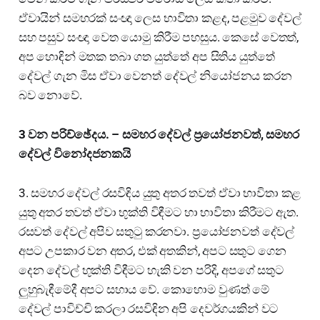
ඒවායින් සමහරක් සංඥා ලෙස භාවිතා කළද, පළමුව දේවල්
සහ පසුව සංඥා වෙත යොමු කිරීම පහසුය. කෙසේ වෙතත්,
අප හොඳින් මතක තබා ගත යුත්තේ අප සිතිය යුත්තේ
දේවල් ගැන මිස ඒවා වෙනත් දේවල් නියෝජනය කරන
බව නොවේ.
3 වන පරිච්ඡේදය. – සමහර දේවල් ප්‍රයෝජනවත්, සමහර
දේවල් විනෝදජනකයි
3. සමහර දේවල් රසවිඳිය යුතු අතර තවත් ඒවා භාවිතා කළ
යුතු අතර තවත් ඒවා භුක්ති විඳීමට හා භාවිතා කිරීමට ඇත.
රසවත් දේවල් අපිව සතුටු කරනවා. ප්‍රයෝජනවත් දේවල්
අපට උපකාර වන අතර, එක් අතකින්, අපට සතුට ගෙන
දෙන දේවල් භුක්ති විඳීමට හැකි වන පරිදි, අපගේ සතුට
ලුහුබැඳීමේදී අපට සහාය වේ. කොහොම වුණත් මේ
දේවල් පාවිච්චි කරලා රසවිඳින අපි දෙවර්ගයකින් වට