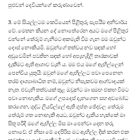
පුළුවන් දෙවියන්ගේ කරුණාවෙන්.
3. මේ සියල්ලටම කෙටියෙන් පිළිතුරු සැපයීම අනිවාර්ය
වේ. මෙතන කියන දේ නොතේරෙන අයට මගේ පිළිතුර
වන්නේ තේරුම් ගැනීමට අකමැති වීම ගැන මම ඔවුන්ට
දොස් නොකියමි. ඔවුන්ගේ තත්වය නව සඳක් හෝ
අඩුවෙමින් පවතින සඳක් හෝ අපැහැදිලි තාරකාවක්
දැකීමට ඇති ආශාව වැනි ය. මම එය මගේ ඇඟිල්ලෙන්
පෙන්විය යුතුයි: ඔවුන් මගේ ඇඟිල්ලට පවා පෙනෙන
තරම් දෘශ්‍යාබාධිත නම්, ඔවුන්ට නිසැකවම ආශ්වාදයක්
නැත. එවැනි තත්වයක් තුළ ඔවුන්ට මා සමඟ එකඟ වීමට
පවා නොහැකිය. මගේ උපදෙස් දැනගෙන සහ අවබෝධ
කරගෙන, ශුද්ධ ලියවිල්ලේ ඇති ගුප්ත ඡේදවල තේරුම
තේරුම් ගත නොහැකි අයට, ඔවුන්ට දැකිය හැක්කේ මා
සිතූ පරිදි මගේ ඇඟිල්ල මිස මා පෙන්වා දෙන තරු
නොවේ. ඒ නිසා මේ දෙපිරිස මට ඇඟිල්ල දික් කරන එක