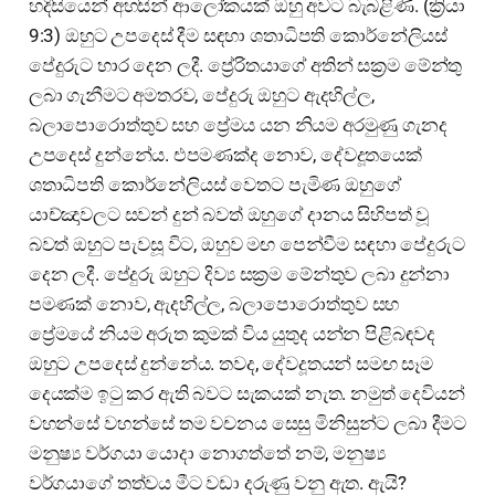
හදිසියෙන් අහසින් ආලෝකයක් ඔහු අවට බැබළිණි. (ක්‍රියා
9:3) ඔහුට උපදෙස් දීම සඳහා ශතාධිපති කොර්නේලියස්
පේදුරුට භාර දෙන ලදී. ප්‍රේරිතයාගේ අතින් සක්‍රම මේන්තු
ලබා ගැනීමට අමතරව, පේදුරු ඔහුට ඇදහිල්ල,
බලාපොරොත්තුව සහ ප්‍රේමය යන නියම අරමුණු ගැනද
උපදෙස් දුන්නේය. එපමණක්ද නොව, දේවදූතයෙක්
ශතාධිපති කොර්නේලියස් වෙතට පැමිණ ඔහුගේ
යාච්ඤාවලට සවන් දුන් බවත් ඔහුගේ දානය සිහිපත් වූ
බවත් ඔහුට පැවසූ විට, ඔහුව මඟ පෙන්වීම සඳහා පේදුරුට
දෙන ලදී. පේදුරු ඔහුට දිව්‍ය සක්‍රම මේන්තුව ලබා දුන්නා
පමණක් නොව, ඇදහිල්ල, බලාපොරොත්තුව සහ
ප්‍රේමයේ නියම අරුත කුමක් විය යුතුද යන්න පිළිබඳවද
ඔහුට උපදෙස් දුන්නේය. තවද, දේවදූතයන් සමඟ සෑම
දෙයක්ම ඉටු කර ඇති බවට සැකයක් නැත. නමුත් දෙවියන්
වහන්සේ වහන්සේ තම වචනය සෙසු මිනිසුන්ට ලබා දීමට
මනුෂ්‍ය වර්ගයා යොදා නොගත්තේ නම්, මනුෂ්‍ය
වර්ගයාගේ තත්වය මීට වඩා දරුණු වනු ඇත. ඇයි?