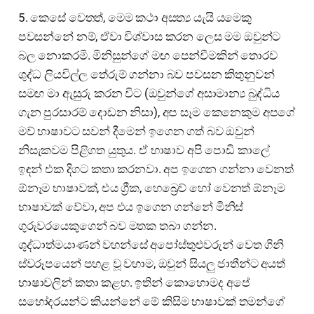
5. කෙසේ වෙතත්, මෙම කථා අසත්‍ය යැයි යමෙකු
පවසන්නේ නම්, ඒවා විශ්වාස කරන ලෙස මම ඔවුන්ට
බල නොකරමි. මිනිසුන්ගේ මඟ පෙන්වීමකින් තොරව
ශුද්ධ ලියවිල්ල තේරුම් ගන්නා බව පවසන කිතුනුවන්
සමඟ මා ඇසුරු කරන විට (ඔවුන්ගේ අසාමාන්‍ය බුද්ධිය
ගැන පුරසාරම් දොඩන නිසා), අප සෑම කෙනෙකුම අපගේ
මව් භාෂාවට සවන් දීමෙන් ඉගෙන ගත් බව ඔවුන්
නිසැකවම පිළිගත යුතුය. ඒ භාෂාව අපි පොඩි කාලේ
ඉඳන් එක දිගට කතා කරනවා. අප ඉගෙන ගන්නා වෙනත්
ඕනෑම භාෂාවක්, එය ග්‍රීක, හෙබ්‍රෙව් හෝ වෙනත් ඕනෑම
භාෂාවක් වේවා, අප එය ඉගෙන ගන්නේ මිනිස්
ගුරුවරයෙකුගෙන් බව මතක තබා ගන්න.
ශුද්ධාත්මයාණන් වහන්සේ අපෝස්තුළුවරුන් වෙත ගිනි
ස්වරූපයෙන් පහළ වූ වහාම, ඔවුන් සියලු ජාතීන්ට අයත්
භාෂාවලින් කතා කළහ. ඉතින් කොහොමද අපේ
සහෝදරයන්ට කියන්නේ මේ කිසිම භාෂාවක් තමන්ගේ