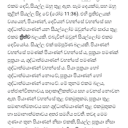
එකම දෙවි, සියල්ල ඔහු තුළ ඇත. සෑම දෙයක්ම, සහ ඔහු
තුළින් සියල්ල සිදු වේ (රෝම 11:36). එහි ප්‍රතිඵලයක්
වශයෙන්, පියාණන්, දෙවියන් වහන්සේ වහන්සේ සහ
ශුද්ධාත්මයාණන් යන සියල්ලෝම ඔවුන්ගේම සාරය තුළ
එකම
ත්‍රිත්ව
බලයකි. එබැවින් ඔවුන් සියල්ලෝම එකම
දෙවියෝය. සියල්ල එක් සම්පූර්ණ බලයකි. පියාණන්
වහන්සේ පමණක් පියාණන් වහන්සේ ය, පුත්‍රයා පමණක්
පුත්‍රයා ය, ශුද්ධාත්මයාණන් වහන්සේ පමණක්
ශුද්ධාත්මයාණන් වහන්සේ ය. පියා පුත්‍රයා හෝ
ශුද්ධාත්මයාණන් නොවේ, පුත්‍රයා පියාණන් හෝ
ශුද්ධාත්මයාණන් නොවේ. මේ තුනම එකම බලය,
තේජාන්විතභාවය, සදාකාලිකත්වය සහ වෙනස් නොවන
ඇත. පියාණන් වහන්සේ තුළ එකමුතුකම, පුත්‍රයා තුළ
සමානාත්මතාවය සහ ශුද්ධාත්මයාණන් තුළ එකමුතුකම
හා සමානාත්මතාවය අතර සමගිය පවතී. තවද මෙම
ගුණාංග තුන පියාණන් නිසා එකකි, සියල්ල පුත්‍රයා නිසා