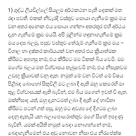
1) ශුද්ධ ලියවිල්ලේ සියලුම අර්ථකථන පැති දෙකක් මත
රඳා පවතී. එකක් නිවැරදි වස්තුව සොයා ගැනීමේ ක්‍රම මය
වන අතර අනෙක එය සොයා ගන්නා අතරතුර එහි අර්ථය
දැන ගැනීමේ ක්‍රම මයයි. අපි මුලින්ම හඳුනාගැනීමේ ක්‍රම
මය දෙස බලමු, පසුව වස්තුව තේරුම් ගැනීමේ ක්‍රම මය –
විශාල හා දුෂ්කර කාර්යයක් වන අතර එය ක්‍රියාත්මක
කිරීමට අපහසු නම්, එය කිරීමට මම ටිකක් බිය වෙමි. මම
මගේම බලය මත විශ්වාසය තැබුවෙමි නම්, එය නිසැකවම
උඩඟු ක්‍රියාවක් වනු ඇත. නමුත් මේ වන විටත් මේ විෂය
පිළිබඳ බොහෝ සිතුවිලි මට ලබා දී ඇති ඔහු කෙරෙහි මා
තුළ විශ්වාසයක් ඇති බැවින්, එම බිය මගෙන් ඉවත් වී ඇත.
මක්නිසාද යත්, ඔහු දැනටමත් ලබා දී ඇති දේ භාවිතා
කිරීමට පටන් ගත් පසු, ඔහු මට අවශ්‍ය දේ දිගටම ලබා
දෙනු ඇතැයි යන බලාපොරොත්තුව මගේ සිතේ ඉපදුණු
බැවිනි. යමක් අයිති නමුත් බෙදා නොගන්නේ නම්,
බෙදාගැනීමෙන් එය අඩු නොවන නිසා එය නිරපේක්ෂ