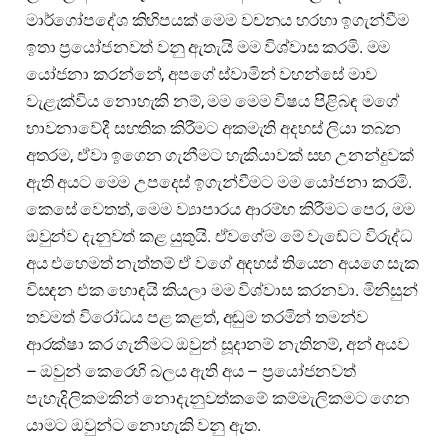
මාර්ගෝපදේශ කිහිපයක් මෙම වචනය හරහා ඉගැන්වීම
ඉතා ප්‍රයෝජනවත් වනු ඇතැයි මම විශ්වාස කරමි. මම
යෝජනා කරන්නේ, අපගේ ස්වාමින් වහන්සේ මාව
වැළැක්විය නොහැකි නම්, මම මෙම විෂය පිළිබඳ මගේ
භාවනාවේදී සහතික කිරීමට අකමැති අදහස් ලියා තබන
අතරම, ඒවා ඉගෙන ගැනීමට හැකියාවක් සහ උනන්දුවක්
ඇති අයට මෙම උපදෙස් ඉගැන්වීමට මම යෝජනා කරමි.
කෙසේ වෙතත්, මෙම ව්‍යාපාරය ආරම්භ කිරීමට පෙර, මම
ඔවුන්ව දැනුවත් කළ යුතුයි. ඒවගේම මේ වැඩේට විරුද්ධ
අය එහෙමත් නැත්තම් ඒ වගේ අදහස් තියෙන අයගෙ සැක
විසඳන එක හොඳයි කියලා මම විශ්වාස කරනවා. මිනිසුන්
තවමත් විරෝධය පළ කළත්, අඩුම තරමින් තමන්ව
ආරක්ෂා කර ගැනීමට ඔවුන් සූදානම් නැතිනම්, අන් අයව
– ඔවුන් කෙරෙහි බලය ඇති අය – ප්‍රයෝජනවත්
පැහැදිලිකමකින් නොදැනුවත්කමේ කම්මැලිකමට ගෙන
යාමට ඔවුන්ට නොහැකි වනු ඇත.