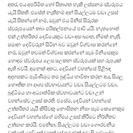
අතර, එය අපරිමිත හෝ සිතාගත හැකි ලස්සනම ස්වරූපය
යැයි සිතති. එසේත් නැතිනම් අන් සියල්ලටම වඩා උසස්
යැයි සිතන්නේ නම්, ඔවුන් එය මිනිස් සිරුරක
ස්වරූපයෙන් තබා පරිකල්පනයේ පාවී යයි. නැතහොත්
එක් උත්තරීතර දෙවියෙකුට වඩා අසංඛ්‍යාත, නිමක් නැති,
සමාන දෙවිවරුන් සිටින බව ඔවුන් විශ්වාස කරන්නේ
නම්, ඔවුන් තවමත් විශ්වාස කරන්නේ සෑම මිනිසෙකුම
හොඳම ස්වරූපය ලෙස සලකන ස්වරූපයක් සහ රූපයක්
ඇති බවයි. අනෙක් අතට, දෙවියන් වහන්සේ පිළිබඳ
අදහසකට පැමිණීමට තම බුද්ධිය භාවිතා කරන අය, සියලු
භෞතික හා දෘශ්‍ය ස්වභාවයන්ට වඩා, සියල්ලටම වඩා,
බුද්ධිමය හා අධ්‍යාත්මික ස්වභාවයන්ට වඩා උන්
වහන්සේව උසස් කරති. එසේම, දෙවියන් වහන්සේ
උත්තරීතර යැයි කිසිවකු නොසිතන නිසා සෑම කෙනෙකුම
දෙවියන් වහන්සේගේ මහිමය උසස් කිරීමට නිර්භීතව
උත්සාහ කරයි. එමනිසා, සියල්ලටම වඩා ගෞරවනීය
වන්නේ දෙවියන් වහන්සේ පමණක් බව සියල්ලෝම