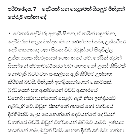
පරිච්ඡේදය. 7 – දෙවියන් යන යෙදුමෙන් සියලුම මිනිසුන්
තේරුම් ගන්නා දේ
7. වෙනත් දෙවිවරු ඇතැයි සිතන, ඒ නමින් හඳුන්වන,
දෙවිවරුන් ලෙස වන්දනාමාන කරන්නන් පවා, උත්තරීතර
දෙවි කෙනෙකු ගැන සිතන විට, ඔවුන්ගේ සිතුවිල්ල
උත්සාහයක ස්වරූපයක් ගෙන නතර වේ. මෙයින් ඔවුන්
සිතන්නේ ස්වභාවධර්මයට වඩා හොඳ හෝ උසස් කිසිවක්
නොමැති බවට වන සංකල්පය ඇති කිරීමට උත්සාහ
කිරීමක් බවයි. මිනිසුන් ඉන්ද්‍රියයන්ගෙන් කොටසක්,
බුද්ධියෙන් සහ ආත්මයෙන් විවිධ ආකාරයේ
විනෝදාස්වාදයන්ගෙන් පෙළඹී ඇති නිසා ඉන්ද්‍රියයට
ඇබ්බැහි වේ. ඔවුන් සිතන්නේ අහසේ හෝ විශ්වයේ
දීප්තිමත්ම ලෙස පෙනෙන්නේ දෙවියන්ගේ දෙවියන්
වහන්සේ බවයි. ඔවුන් විශ්වයෙන් ඔබ්බට යාමට උත්සාහ
කරන්නේ නම්, ඔවුන් විස්මයජනක දීප්තියක් මවා ගන්නා