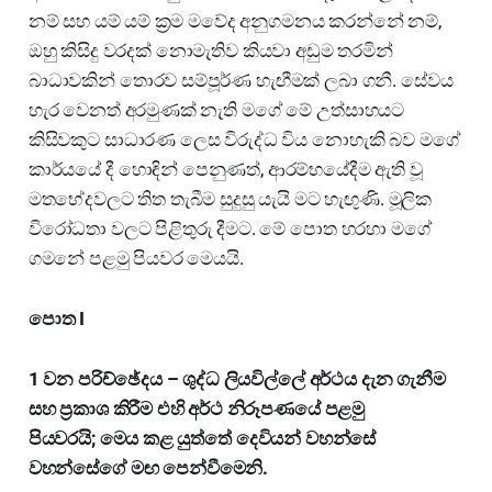
නම් සහ යම් යම් ක්‍රම මවේද අනුගමනය කරන්නේ නම්,
ඔහු කිසිදු වරදක් නොමැතිව කියවා අඩුම තරමින්
බාධාවකින් තොරව සම්පූර්ණ හැඟීමක් ලබා ගනී. සේවය
හැර වෙනත් අරමුණක් නැති මගේ මේ උත්සාහයට
කිසිවකුට සාධාරණ ලෙස විරුද්ධ විය නොහැකි බව මගේ
කාර්යයේ දී හොඳින් පෙනුණත්, ආරම්භයේදීම ඇති වූ
මතභේදවලට තිත තැබීම සුදුසු යැයි මට හැඟුණි. මූලික
විරෝධතා වලට පිළිතුරු දීමට. මේ පොත හරහා මගේ
ගමනේ පළමු පියවර මෙයයි.
පොත I
1 වන පරිච්ඡේදය – ශුද්ධ ලියවිල්ලේ අර්ථය දැන ගැනීම
සහ ප්‍රකාශ කිරීම එහි අර්ථ නිරූපණයේ පළමු
පියවරයි; මෙය කළ යුත්තේ දෙවියන් වහන්සේ
වහන්සේගේ මඟ පෙන්වීමෙනි.