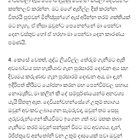
නවත්තලා ඇස් පෙනීම දියුණු වෙන්න කියලා දෙවියන්ට
කන්නලව් කරන්න. මට මගේ ඇඟිල්ල දික් කරන්න
විතරයි පුළුවන් මිනිස්සුන්ගේ ඇස් අරින්න තරම් ශක්තියක්
මට නැහැ. ඒ නිසා ඔවුන්ට පෙනෙන්නේ මා පෙන්වා
දෙන වස්තුව හෝ ඒ හරහා මා පෙන්වා දෙන කාරණය
පමණයි.
4. කෙසේ වෙතත්, ශුද්ධ ලියවිල්ල තේරුම් ගැනීමට ඇති
අවබෝධය සහ හැකියාව ගැන පුරසාරම් දොඩන අය සහ
දිව්‍යමය කරුණාව ගැන පුරසාරම් දොඩන අය, මා දැන්
ඉදිරිපත් කිරීමට යෝජනා කරන මඟ පෙන්වීම්වල සහාය
නොමැතිව, මා කලින් කී දේ සම්පූර්ණයෙන්ම අනවශ්‍ය
යැයි සිතනු ඇත. දෙවියන්වහන්සේගේ උතුම් ත්‍යාගය
ඔවුන් අවංකව ලබාගෙන සැමරුවද, ඔවුන් තම සෙසු
ගුරුවරුන්ගෙන් කියවීමට ඉගෙන ගත් බව මතක තබා
ගැනීමට තරම් ඔවුන් සන්සුන් වීමට මට අවශ්‍යය. දැන්,
ඊජිප්තුවේ අන්තෝනි වන උතුම් දාසයෙක් පවා ඔවුන්