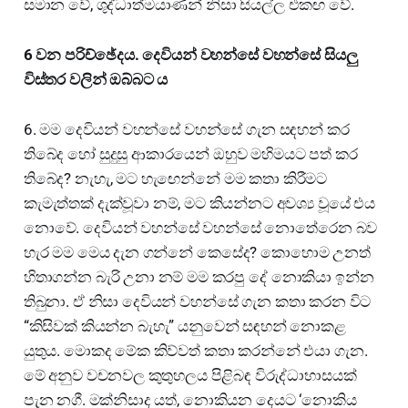
සමාන වේ, ශුද්ධාත්මයාණන් නිසා සියල්ල එකඟ වේ.
6 වන පරිච්ඡේදය. දෙවියන් වහන්සේ වහන්සේ සියලු
විස්තර වලින් ඔබ්බට ය
6. මම දෙවියන් වහන්සේ වහන්සේ ගැන සඳහන් කර
තිබේද හෝ සුදුසු ආකාරයෙන් ඔහුව මහිමයට පත් කර
තිබේද? නැහැ, මට හැඟෙන්නේ මම කතා කිරීමට
කැමැත්තක් දැක්වූවා නම්, මට කියන්නට අවශ්‍ය වූයේ එය
නොවේ. දෙවියන් වහන්සේ වහන්සේ නොතේරෙන බව
හැර මම මෙය දැන ගන්නේ කෙසේද? කොහොම උනත්
හිතාගන්න බැරි උනා නම් මම කරපු දේ නොකියා ඉන්න
තිබුනා. ඒ නිසා දෙවියන් වහන්සේ ගැන කතා කරන විට
“කිසිවක් කියන්න බැහැ” යනුවෙන් සඳහන් නොකළ
යුතුය. මොකද මේක කිව්වත් කතා කරන්නේ එයා ගැන.
මේ අනුව වචනවල කුතුහලය පිළිබඳ විරුද්ධාභාසයක්
පැන නගී. මක්නිසාද යත්, නොකියන දෙයට ‘නොකිය