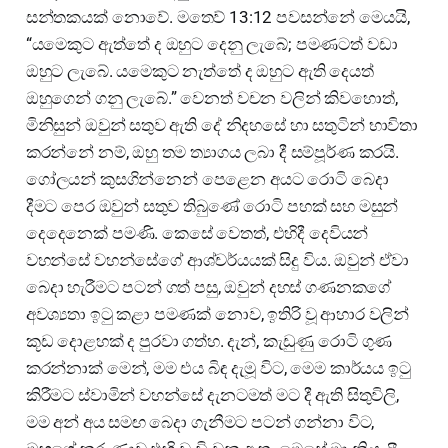
සන්තකයක් නොවේ. මතෙව් 13:12 පවසන්නේ මෙයයි,
“යමෙකුට ඇත්තේ ද ඔහුට දෙනු ලැබේ; පමණටත් වඩා
ඔහුට ලැබේ. යමෙකුට නැත්තේ ද ඔහුට ඇති දෙයත්
ඔහුගෙන් ගනු ලැබේ.” වෙනත් වචන වලින් කිවහොත්,
මිනිසුන් ඔවුන් සතුව ඇති දේ නිදහසේ හා සතුටින් භාවිතා
කරන්නේ නම්, ඔහු තම ත්‍යාගය ලබා දී සම්පූර්ණ කරයි.
ගෝලයන් කුසගින්නෙන් පෙළෙන අයට රොටි බෙදා
දීමට පෙර ඔවුන් සතුව තිබුණේ රොටි පහක් සහ මසුන්
දෙදෙනෙක් පමණි. කෙසේ වෙතත්, එහිදී දෙවියන්
වහන්සේ වහන්සේගේ ආශ්චර්යයක් සිදු විය. ඔවුන් ඒවා
බෙදා හැරීමට පටන් ගත් පසු, ඔවුන් දහස් ගණනකගේ
අවශ්‍යතා ඉටු කළා පමණක් නොව, ඉතිරි වූ ආහාර වලින්
කූඩ දොළහක් ද පුරවා ගත්හ. දැන්, කැඩුණු රොටි ගුණ
කරන්නාක් මෙන්, මම එය බිඳ දැමූ විට, මෙම කාර්යය ඉටු
කිරීමට ස්වාමින් වහන්සේ දැනටමත් මට දී ඇති සිතුවිලි,
මම අන් අය සමඟ බෙදා ගැනීමට පටන් ගන්නා විට,