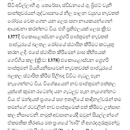
සිටි අවිල්ලාහී ශු. තෙරේසා, ස්වීඩනයේ ශු. බ්‍රිජට් වැනි
සාන්තුවරයන් ශුද්ධාසනයේ නිල පාලන ව්‍යුහය නැවතත්
රෝමය වෙත ගෙන යන ලෙස සභා නායකයන්ගෙන්
ආයාචනා කරන්නට විය. එහි ප්‍රතිඵලයක් ලෙස ක්‍රි:ව:
𝟏𝟑𝟕𝟕දී එකොළොස්වන ග්‍රෙගරි පාප්තුමන් නැවතත්
පාප්ධූරයේ බලතල රෝමයේ ස්ථාපිත කිරීමට කටයුතු
කරන ලදි. එසේ ස්ථාපිත කිරීමෙන් මාස කිහිපයක්
ගෙවීගිය කල (ක්‍රි:ව: 𝟏𝟑𝟕𝟖) එකොළොස්වන ග්‍රෙගරි
පාප්තුමන් මියගියනිසාවෙන් නැවතවරක් පාප්ධූරයේ
බලතල ස්ථාපිත කිරීම පිලිබද විවිධ ගැටලු පැන
නැගෙන්නට විය. විශේෂයෙන් නව පාප්තුමන් පත්කල
යුත්තේ කුමන රටෙන්ද යන ගැටලුව පැන නැගෙන්නට
විය. ඒ මන්දයත් ප්‍රංශයේ සහ ඉතාලියේ කාදිනල්වරැන් තම
තමන්ගේ රටවලින් නව පාප්තුමෙක් පත් කිරීමට උත්සාහ
කල නිසාවෙනි. නමුත් අවසානයේදී ඔවුන් සියල්ලන්ගේ
ඒකමතික තීරණය මත ප්‍රංශයේ "බාරි" හී අගරදගුරැතුමන්වූ