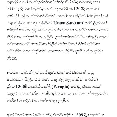
පැනවූ අතර පාප්තුමන්ගේ තීන්දු තීරණද නොසලකා
හරින ලදි. ඵහි ප්‍රතිඵලයක් ලෙස වර්ෂ 𝟏𝟑𝟎𝟐දී අටවන
බොනිෆස් පාප්තුමන් විසින් හතරවන පිලිප් රජතුමන්ගේ
වැරදි ක්‍රියා හෙලාදකිමින් "𝐔𝐧𝐮𝐦 𝐒𝐚𝐧𝐜𝐭𝐮𝐦" නම් ලිපියක්
නිකුත් කරන ලදි. මෙය ප්‍රංශ රාජ්‍යය සහ ශුද්ධාසනය අතර
තිබූ මත⁣භේදාත්මක ගැටුම් උත්සන්නවීමට හේතු වූ අතර
අවසානයේදී හතරවන පිලිප් රජතුමන් විසින් අටවන
බොනිෆස් පාප්තුමන්ව ඝාතනය කිරීම දක්වා එය දුරදිග
ගියහ.
අටවන බොනිෆස් පාප්තුමන්ගේ මරණයෙන් පසු
හතරවන පිලිප් රජ තමා සතු බලතල භාවිත කරමින්
ක්‍රි:ව:𝟏𝟑𝟎𝟓දී පෙරෑජියාහීදී (𝐏𝐞𝐫𝐮𝐠𝐢𝐚) මන්ත්‍රණසභාවක්
කැදවා, ප්‍රංශ ජාතික කාදිනල්වරයෙකු පස්වන ක්ලෙමන්ට්
නමින් පාප්ධූරයට පත්කරනු ලැබීය.
ඉන් වසර හතරකට පසුව, එනම් ක්‍රි:ව: 𝟏𝟑𝟎𝟗 දී, හතරවන