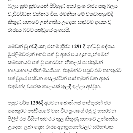
බලය ක්‍රම ක්‍රමයෙන් පිරිහුණු අතර ප්‍රංශ රාජ්‍ය සතු බලය
වැඩිවර්ධන වන්නට විය. එමනිසා මේ වකවානුවේදී
කිතුණු සභාවේ උන්නතිය උදෙසා සෘජුවම දායක වූ
රාජ්‍යය බවට පත්වූයේ ප්‍රංශයයි.
මෙවන් වූ අවදියක, එනම් ක්‍රි:ව: 𝟏𝟐𝟗𝟏 දී ශුද්ධවූ දේශය
මුස්ලිම්වරුන් අතට පත් වූ අතර එය දැනගැන්මෙන්
කම්පනයට පත් වූ සතරවන නිකලස් පාප්තුමන්
හෘදයාභාදයකින් මියගියහ. එතුමන්ට පසුව එම තනතුරට
පත් වූයේ පස්වන ⁣සෙලස්ටින් පාප්තුමන් වන අතර
එතුමන්ද වසරක කාලයක් තුලදී ඉල්ලා අස්වූහ.
පසුව වර්ෂ 𝟏𝟐𝟗𝟔දී අටවන බොනිෆස් පාප්තුමන් එම
තනතුරට පත්විය.මේ වන විට ප්‍රංශයේ රජු වූ හතරවන
පිලිප් රජ විසින් තම රට තුල කිතුණු සහාවේ උන්නතිය
උදෙසා ලබා දෙන රාජ්‍ය අනුග්‍රහයන්වලට සම්භාධක