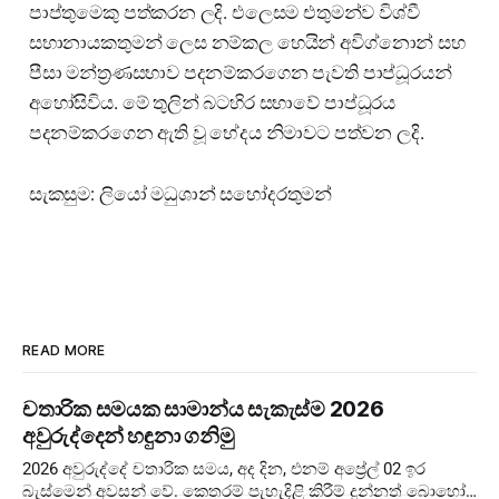
පාප්තුමෙකු පත්කරන ලදි. එලෙසම එතුමන්ව විශ්වී
සභානායකතුමන් ලෙස නම්කල හෙයින් අවිග්නොන් සහ
පීසා මන්ත්‍රණසභාව පදනම්කරගෙන පැවති පාප්ධූරයන්
අහෝසිවිය. මේ තුලින් බටහිර සභාවේ පාප්ධූරය
පදනම්කරගෙන ඇති වූ භේදය නිමාවට පත්වන ලදි.
සැකසුම: ලියෝ මධුශාන් සහෝදරතුමන්
READ MORE
චතාරික සමයක සාමාන්ය සැකැස්ම 2026
අවුරුද්දෙන් හඳුනා ගනිමු
2026 අවුරුද්දේ චතාරික සමය, අද දින, එනම් අප්‍රේල් 02 ඉර
බැස්මෙන් අවසන් වේ. කෙතරම් පැහැදිළි කිරීම් දුන්නත් බොහෝ