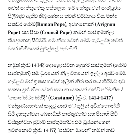
තවත් පාප්තුමෙකු පත්කලහ. මේ හේතුවෙන් පාප්ධූරය
පිලිබදව ඇතිව තිබූ ප්‍රශ්නය තවත් වර්ධනය විය. මන්ද
එකවර රෝම(𝐑𝐨𝐦𝐚𝐧 𝐏𝐨𝐩𝐞), අවිග්නොන් (𝐀𝐯𝐢𝐠𝐧𝐨𝐧
𝐏𝐨𝐩𝐞) සහ පීසා (𝐂𝐨𝐮𝐧𝐜𝐢𝐥 𝐏𝐨𝐩𝐞) නමින් පාප්තුමන්ලා
තිදෙනෙකු සිටීමයි. මේ නිසාවෙන් මෙම ගැටලුවද තවත්
වසර කිහිපයක් මුළුල්ලේ පැවතිනි.
නමුත් ක්‍රි:ව:𝟏𝟒𝟏𝟒දී දොළොස්වන ග්‍රෙගරි පාප්තුමන් (රෝම
පාප්තුමන්) තම ධූරයෙන් නිල වශයෙන් ඉල්ලා අස්වී මෙම
ගැටලුව මන්ත්‍රණසභාවක් තුලින් නිරාකරණය කිරීමට ඉඩ
සකසා දුන් නිසාවෙන් සභා නායකයන් එක්වී ජර්මනියේ
"කොන්ස්ටන්ස්හීදී" (𝐂𝐨𝐧𝐬𝐭𝐚𝐧𝐬𝐞) (ක්‍රි:ව: 𝟏𝟒𝟏𝟒-𝟏𝟒𝟏𝟕)
මන්ත්‍රණසභාවක් කැදවූ අතර එ් තුලින් අවිග්නොන්හී
සිටි දහතුන්වන බෙනඩික් පාප්තුමන්ව සහ පීසාහී සිටි
විසිතුන්වන ජුවාම් පාප්තුමන්වද එම ධූරයන්ගෙන්
ඉවත්කොට ක්‍රි:ව 𝟏𝟒𝟏𝟕දී "පස්වන මාටින්" නමින් නව