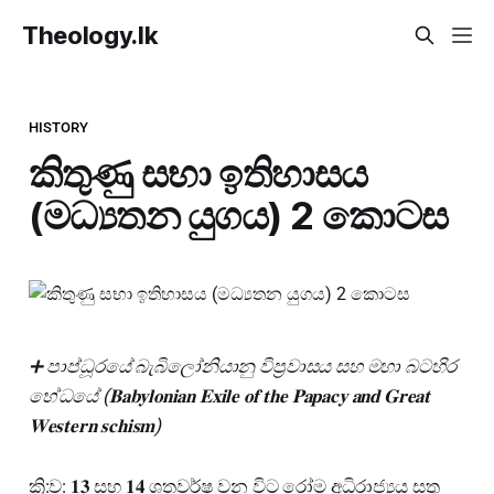
Theology.lk
HISTORY
කිතුණු සභා ඉතිහාසය
(මධ්‍යතන යුගය) 2 කොටස
➕ පාප්ධූරයේ බැබිලෝනියානු විප්‍රවාසය සහ මහා බටහිර
භේධයේ (𝐁𝐚𝐛𝐲𝐥𝐨𝐧𝐢𝐚𝐧 𝐄𝐱𝐢𝐥𝐞 𝐨𝐟 𝐭𝐡𝐞 𝐏𝐚𝐩𝐚𝐜𝐲 𝐚𝐧𝐝 𝐆𝐫𝐞𝐚𝐭
𝐖𝐞𝐬𝐭𝐞𝐫𝐧 𝐬𝐜𝐡𝐢𝐬𝐦)
ක්‍රි:ව: 𝟏𝟑 සහ 𝟏𝟒 ශතවර්ෂ වන විට රෝම අධිරාජ්‍යය සතු