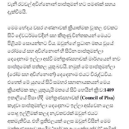
වැනි රටවල් අවිග්නොන් පාප්තුමන් හට පමණක් සහය
දැක්වීමයි.
මෙම භේදය වසර ගණනාවක් ක්‍රියාත්මක වූ කල එවකට
සිටි දේවධර්මවේදීන් සහ කිතුණු චින්තකයන් මෙයට
පිළියම් සොයන්නට විය. ඔවුන්ගේ ප්‍රධාන මතය වූයේ
රෝමයේ සහ අවිග්නොන් හී සිටින පාප්තුමන්ලා
දෙදෙනාම ඉල්ලා අස්වී මන්ත්‍රණසභාවක් මාර්ගයෙන් නව
පාප්තුමෙක් පත්කල යුතු බවයි. නමුත් මේ පාප්තුමන්ලා
(රෝම සහ අවිග්නොන්) දෙදෙනාම එයට විරුද්ධවිය.
එහෙත් මේ යුගයේ සිටි සමහර සභානායකයන් මෙය
ක්‍රියාත්මක කල යුතුයැයි මතයේ සිටි හෙයින් ක්‍රි:ව:𝟏𝟒𝟎𝟗
ඉතාලියේ පීසා හීදී මන්ත්‍රණසභාවක් (𝐂𝐨𝐮𝐧𝐜𝐢𝐥 𝐨𝐟 𝐏𝐢𝐬𝐚)
කැදවා පාප්තුමන්ලා දෙදෙනාට ඉල්ලා අස්වෙන ලෙස
පොදු ඉල්ලීමක් කලද නැවතවරක් ඔවුන් එයට
අකමැතිවිය. එහි ප්‍රතිඵලයක් ලෙස ඔවුන් විසින් මෙම
මන්ත්‍රණසභාව තුලදීම "පස්වන ඇලෙක්සැන්ඩර්" නමින්