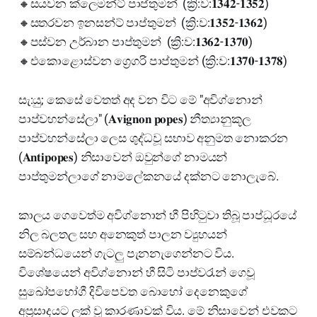
🔸සයවන ක්ලෙමන්ට් පාප්තුමන් (ක්‍රි:ව:𝟏𝟑𝟒𝟐-𝟏𝟑𝟓𝟐)
🔸සතරවන ඉනසන්ට් පාප්තුමන් (ක්‍රි:ව:𝟏𝟑𝟓𝟐-𝟏𝟑𝟔𝟐)
🔸පස්වන උර්බාන පාප්තුමන් (ක්‍රි:ව:𝟏𝟑𝟔𝟐-𝟏𝟑𝟕𝟎)
🔸එකොළොස්වන ග්‍රෙගරි පාප්තුමන් (ක්‍රි:ව:𝟏𝟑𝟕𝟎-𝟏𝟑𝟕𝟖)
සැ:යු; කෙසේ වෙතත් අද වන විට මේ "අවිග්නොන්
පාප්වහන්සේලා" (𝐀𝐯𝐢𝐠𝐧𝐨𝐧 𝐩𝐨𝐩𝐞𝐬) නීත්‍යානුකූල
පාප්වහන්සේලා ලෙස ශුද්ධවූ සභාව අනුමත නොකරන
(𝐀𝐧𝐭𝐢𝐩𝐨𝐩𝐞𝐬) නිසාවෙන් ඔවුන්ගේ නාමයන්
පාප්තුමන්ලාගේ නාමලේකනයේ දක්නට නොලැබේ.
කාලය ගෙවෙත්ම අවිග්නොන් හී පිහිටුවා තිබූ පාප්ධූරයේ
නිල බලතල සහ අනෙකුත් පාලන ව්‍යුහයන්
සම්බන්ධයෙන් ගැටලු පැනනැගෙන්නට විය.
විශේෂයෙන් අවිග්නොන් හී සිටි පාප්වරැන් ගෙවූ
සුඛෝපභෝගී දිවිපෙවත බොහෝ දෙනෙකුගේ
අප්‍රසාදයට ලක් වූ කාරණාවක් විය. මේ නිසාවෙන් එවකට