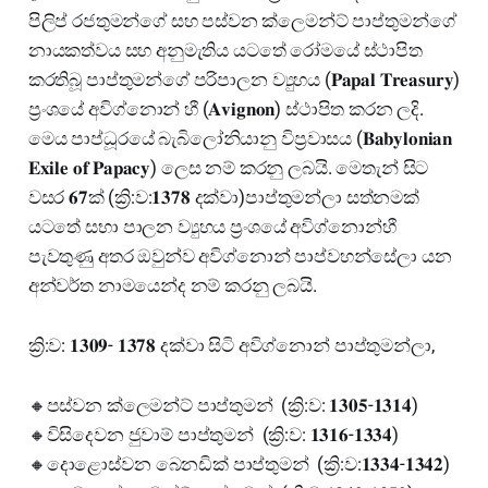
පිලිප් රජතුමන්ගේ සහ පස්වන ක්ලෙමන්ට් පාප්තුමන්ගේ
නායකත්වය සහ අනුමැතිය යටතේ රෝමයේ ස්ථාපිත
කරතිබූ පාප්තුමන්ගේ පරිපාලන ව්‍යුහය (𝐏𝐚𝐩𝐚𝐥 𝐓𝐫𝐞𝐚𝐬𝐮𝐫𝐲)
ප්‍රංශයේ අවිග්නොන් හී (𝐀𝐯𝐢𝐠𝐧𝐨𝐧) ස්ථාපිත කරන ලදි.
මෙය පාප්ධූරයේ බැබිලෝනියානු විප්‍රවාසය (𝐁𝐚𝐛𝐲𝐥𝐨𝐧𝐢𝐚𝐧
𝐄𝐱𝐢𝐥𝐞 𝐨𝐟 𝐏𝐚𝐩𝐚𝐜𝐲) ලෙස නම් කරනු ලබයි. මෙතැන් සිට
වසර 𝟔𝟕ක් (ක්‍රි:ව:𝟏𝟑𝟕𝟖 දක්වා)පාප්තුමන්ලා සත්නමක්
යටතේ සභා පාලන ව්‍යුහය ප්‍රංශයේ අවිග්නොන්හී
පැවතුණු අතර ඔවුන්ව අවිග්නොන් පාප්වහන්සේලා යන
අන්වර්ත නාමයෙන්ද නම් කරනු ලබයි.
ක්‍රි:ව: 𝟏𝟑𝟎𝟗- 𝟏𝟑𝟕𝟖 දක්වා සිටි අවිග්නොන් පාප්තුමන්ලා,
🔸පස්වන ක්ලෙමන්ට් පාප්තුමන් (ක්‍රි:ව: 𝟏𝟑𝟎𝟓-𝟏𝟑𝟏𝟒)
🔸විසිදෙවන ජුවාම් පාප්තුමන් (ක්‍රි:ව: 𝟏𝟑𝟏𝟔-𝟏𝟑𝟑𝟒)
🔸දොළොස්වන බෙනඩික් පාප්තුමන් (ක්‍රි:ව:𝟏𝟑𝟑𝟒-𝟏𝟑𝟒𝟐)