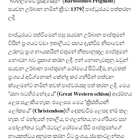
"බර්තලමෙව් ප්‍රිඤ්ඤොන්" (𝐁𝐚𝐫𝐭𝐨𝐥𝐨𝐦𝐞𝐨 𝐏𝐫𝐢𝐠𝐧𝐚𝐧𝐨)
සයවන උර්බාන නමින් ක්‍රි:ව: 𝟏𝟑𝟕𝟗දී පාප්ධූරයට පත්කරන
ලදි.
පාප්ධූරයට පත්වීමෙන් පසු සයවන උර්බාන පාප්තුමන්
විසින් ප්‍රංශයට වඩා ඉතාලියට සහය දැක්වීම නිසාවෙන්
උරනවූ ප්‍රංශ නායකයින් එතුමන් නීත්‍යානුකූල පාප්තුමන්
නොවන බව ප්‍රකාශ කරන ලදි. ඉන් නොනැවතුනු ඔවුන්
සයවන උර්බාන පාප්තුමන් රෝමයේ සිටියදීම, නැවතත්
ප්‍රංශයේ අවිග්නොන් කේන්ද්‍ර කර ගනිමින් හත්වන
ක්ලෙමන්ට් නමින් තවත් පාප්වරයකු පත් කරන ලදි. මෙය
"මහා බටහිර භේදයේ" (𝐆𝐫𝐞𝐚𝐭 𝐖𝐞𝐬𝐭𝐞𝐫𝐧 𝐬𝐜𝐡𝐢𝐬𝐦) ආරම්භය
ලෙස සැලකිය හැක. එලෙසම මෙය "ක්‍රිස්තියානි
ලෝකයේ" (𝐂𝐡𝐫𝐢𝐬𝐭𝐞𝐧𝐝𝐨𝐦)හී දෙකඩවීම ලෙසද නම් කල
හැක. ඒ මන්දයත් ඉතාලිය, එංගලන්තය, හංගේරියාව සහ
පෝලන්තය වැනි රටවල් රෝමයේ සිටි පාප්තුමන්⁣ගේ
නායකත්වය අනුමත කරන විට ප්‍රංශය, ස්කොට්ලන්තය