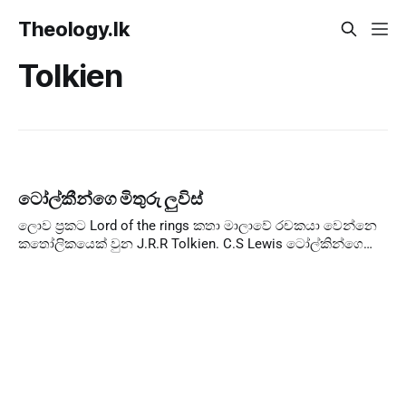
Theology.lk
Tolkien
ටෝල්කීන්ගෙ මිතුරු ලුවිස්
ලොව ප්‍රකට Lord of the rings කතා මාලාවේ රචකයා වෙන්නෙ
කතෝලිකයෙක් වුන J.R.R Tolkien. C.S Lewis ටෝල්කින්ගෙ
හොදම මිතුයෙක්. ලුවිස් විසින් රචිත සුප්