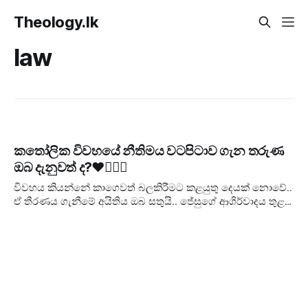
Theology.lk
law
කතෝලික විවහයේ නීතිමය වටපිටාව ගැන තරුණ
ඔබ දැනුවත් ද?❤️👩‍❤️‍👨
විවහය කියන්නේ කාගෙවත් බලකිරීමට කළයුතු දෙයක් නොවේ..
ඒ තීරණය ගැනීමේ අයිතිය ඔබ සතුයි.. ජේසුගේ ආශිර්වාදය තුළ
අරඹන විවහාය මිනිස් බලයෙන් වෙන්කි