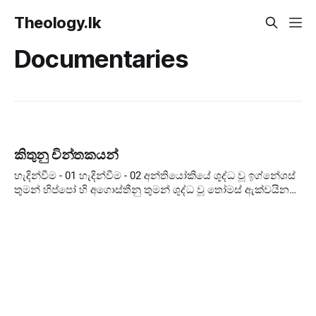
Theology.lk
Documentaries
කිතුනු චින්තකයන්
හැදින්වීම - 01 හැදින්වීම - 02 අන්තියෝකියේ ශුද්ධ වූ ඉග්නේශස්
තුමන් හිප්පෝ හි අගොස්තීනු තුමන් ශුද්ධ වූ තෝමස් ඇක්වයිනස්
තුමන් ගරු කාල්