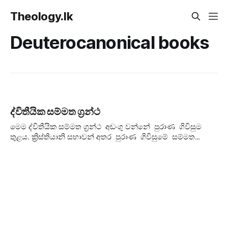
Theology.lk
Deuterocanonical books
ද්විතීයික සම්මත ග්‍රන්ථ
මෙම ද්විතීයික සම්මත ග්‍රන්ථ අඩංගු වන්නේ පුරාණ ගිවිසුම
තුළය. ක්‍රිස්තියානි සභාවන් අතර පුරාණ ගිවිසුමේ සම්මත
ග්‍රන්ථාවලියේ වෙනස්