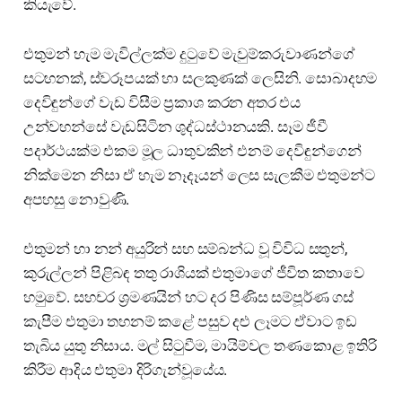
කියැවේ.
එතුමන් හැම මැවිල්ලක්ම දුටුවේ මැවුම්කරුවාණන්ගේ
සටහනක්, ස්වරූපයක් හා සලකුණක් ලෙසිනි. සොබාදහම
දෙවිඳුන්ගේ වැඩ විසීම ප්‍රකාශ කරන අතර එය
උන්වහන්සේ වැඩසිටින ශුද්ධස්ථානයකි. සෑම ජීවී
පදාර්ථයක්ම එකම මූල ධාතුවකින් එනම් දෙවිඳුන්ගෙන්
නික්මෙන නිසා ඒ හැම නෑදෑයන් ලෙස සැලකීම එතුමන්ට
අපහසු නොවුණි.
එතුමන් හා නන් අයුරින් සහ සම්බන්ධ වූ විවිධ සතුන්,
කුරුල්ලන් පිළිබඳ තතු රාශියක් එතුමාගේ ජීවිත කතාවෙ
හමුවේ. සහචර ශ්‍රමණයින් හට දර පිණිස සම්පූර්ණ ගස්
කැපීම එතුමා තහනම් කළේ පසුව දළු ලෑමට ඒවාට ඉඩ
තැබිය යුතු නිසාය. මල් සිටුවීම, මායිම්වල තණකොළ ඉතිරි
කිරීම ආදිය එතුමා දිරිගැන්වූයේය.