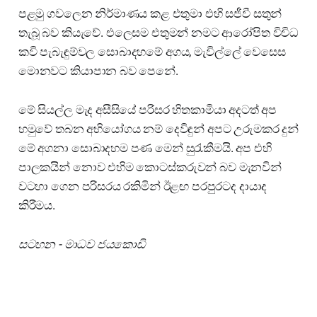
පළමු ගවලෙන නිර්මාණය කළ එතුමා එහි සජීවී සතුන්
තැබූ බව කියැවේ. එලෙසම එතුමන් නමට ආරෝපිත විවිධ
කවි පැබැඳුම්වල සොබාදහමේ අගය, මැවිල්ලේ වෙසෙස
මොනවට කියාපාන බව පෙනේ.
මේ සියල්ල මැද අසීසියේ පරිසර හිතකාමියා අදටත් අප
හමුවේ තබන අභියෝගය නම් දෙවිඳුන් අපට උරුමකර දුන්
මේ අගනා සොබාදහම පණ මෙන් සුරැකීමයි. අප එහි
පාලකයින් නොව එහිම කොටස්කරුවන් බව මැනවින්
වටහා ගෙන පරිසරය රකිමින් ඊළඟ පරපුරටද දායාද
කිරීමය.
සටහන - මාධව ජයකොඩි