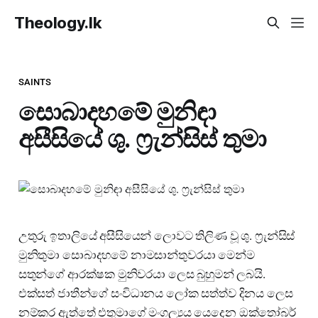
Theology.lk
SAINTS
සොබාදහමේ මුනිඳා
අසීසියේ ශු. ෆ්‍රැන්සිස් තුමා
උතුරු ඉතාලියේ අසීසියෙන් ලොවට තිලිණ වූ ශු. ෆ්‍රැන්සිස්
මුනිතුමා සොබාදහමේ නාමසාන්තුවරයා මෙන්ම
සතුන්ගේ ආරක්ෂක මුනිවරයා ලෙස බුහුමන් ලබයි.
එක්සත් ජාතීන්ගේ සංවිධානය ලෝක සත්ත්ව දිනය ලෙස
නම්කර ඇත්තේ එතුමාගේ මංගල්‍යය යෙදෙන ඔක්තෝබර්