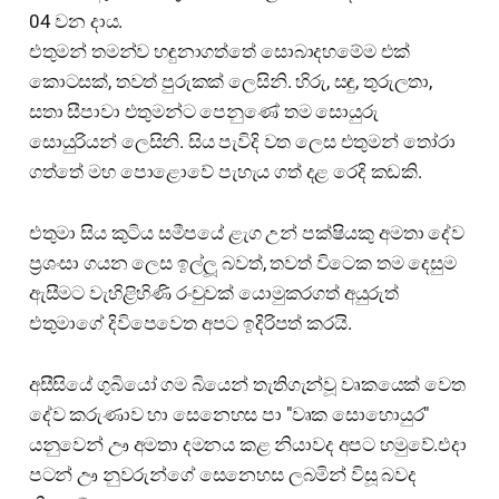
04 වන දාය.
එතුමන් තමන්ව හඳුනාගත්තේ සොබාදහමේම එක්
කොටසක්, තවත් පුරුකක් ලෙසිනි. හිරු, සඳු, තුරුලතා,
සතා සීපාවා එතුමන්ට පෙනුණේ තම සොයුරු
සොයුරියන් ලෙසිනි. සිය පැවිදි වත ලෙස එතුමන් තෝරා
ගත්තේ මහ පොළොවේ පැහැය ගත් දළ රෙදි කඩකි.
එතුමා සිය කුටිය සමීපයේ ළැග උන් පක්ෂියකු අමතා දේව
ප්‍රශංසා ගයන ලෙස ඉල්ලූ බවත්, තවත් විටෙක තම දෙසුම
ඇසීමට වැහිළිහිණි රංචුවක් යොමුකරගත් අයුරුත්
එතුමාගේ දිවිපෙවෙත අපට ඉදිරිපත් කරයි.
අසීසියේ ගුබියෝ ගම බියෙන් තැතිගැන්වූ වෘකයෙක් වෙත
දේව කරුණාව හා සෙනෙහස පා "වෘක සොහොයුර"
යනුවෙන් ඌ අමතා දමනය කළ නියාවද අපට හමුවේ.එදා
පටන් ඌ නුවරුන්ගේ සෙනෙහස ලබමින් විසූ බවද