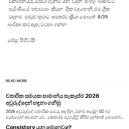
විකාශනයයි, ඔසවා ගැනිම යන වදන සිංහල බාෂාවට
පැමිණියේ හපාසො කියන ගුික වදනෙනි, එම ග්‍රීක
වදනම පාවුළු තුමාට අමතරව ක්‍රියා පොතේ 8/39
බාවිතා කර ඇත, වටහා ගන්න
ජේසු පිහිටයි!
READ MORE
චතාරික සමයක සාමාන්ය සැකැස්ම 2026
අවුරුද්දෙන් හඳුනා ගනිමු
2026 අවුරුද්දේ චතාරික සමය, අද දින, එනම් අප්‍රේල් 02 ඉර
බැස්මෙන් අවසන් වේ. කෙතරම් පැහැදිළි කිරීම් දුන්නත් බොහෝ
අය දවස් ගණන පටලවා ගනිති. දවස් 40 ඉවරයි, නිරහාරය
Consistory යනු මොනවාද?