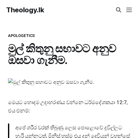
Theology.lk
APOLOGETICS
මුල් කිතුනු සභාවට අනුව
ඔසවා ගැනීම.
මෙයට හොදම උදාහරණය වන්නෙ ධර්මදේශකයා 12:7,
එය එනම්:
අපේ ශරීර වරක් තිබුණු ලෙස පොළොවේ දූවිල්ලට
හැරී යන්නටත්, මිනිස් හුස්ම එය දුන් දෙවියන් වහන්සේ