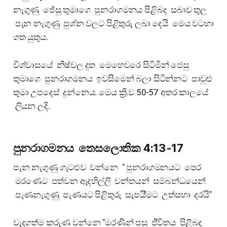
නැගුණු ජේසු තුමාගෙ පුනරාගමනය පිළිබද සබාව තුල
පැන නැගුණු පුශ්න වලට පිළිතුරු ලබා දෙයි මෙය වටහා
ගත යුතුය.
විශ්වාසයේ නිෂ්චල දුත මෙහෙවරෙ සිටිමින් ජෙසු
තුමාගෙ පුනරාගමනය ඉවසිමෙන් බලා සිටින්නට පාවුළු
තුමා උපදෙස් දුන්නෙය. මෙය ක්‍රි.ව 50-57 අතර කාලයේ
ලියන ලදි.
පුනරාගමනය තෙසලොතික 4:13-17
පැන නැගුණු ගැටළුව වන්නෙ " පුනරාගමනයට පෙර
මරණෙට පත්වන ඇදහිල්ලි වන්තයන් සම්බන්ධයෙන්
පැණනැගුණු පැණයට පිළිතුරු සැපයි්මට උත්සහා දරයි"
වැදගත්ම කරුණ වන්නෙ "මරණින් පසු ජි්විතය පිළිබද