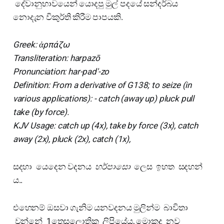
දේවානුභාවයෙන් යොදපු මුල් පදයේ සන්දර්බය
නොදැන විකුර්ති කිරීම පාපයකි.
Greek: ἁρπάζω
Transliteration: harpazō
Pronunciation: har-pad'-zo
Definition: From a derivative of G138; to seize (in
various applications): - catch (away up) pluck pull
take (by force).
KJV Usage: catch up (4x), take by force (3x), catch
away (2x), pluck (2x), catch (1x),
සදහා යෙදෙන වදනය
හර්පාසො
ලෙස ඉහත සදහන්
ය..
එහෙනම් ඔසවා ගැනිම යනවදනය මුලින්ම බාවිතා
වන්නේ 1තෙසලොතික ලිපියේය, මොකද නව