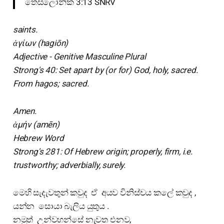
තෙසලෝනික 3:13 SNRV
saints.
ἁγίων (hagiōn)
Adjective - Genitive Masculine Plural
Strong's 40: Set apart by (or for) God, holy, sacred.
From hagos; sacred.
Amen.
ἀμήν (amēn)
Hebrew Word
Strong's 281: Of Hebrew origin; properly, firm, i.e.
trustworthy; adverbially, surely.
මෙහි සැදැවතුන් කවුද ඒ අයව විනිස්චය කලේ කවුද ,
යන්න සොයා බැලිය යුතුය .
නමුත් උන්වහන්සේ නැවත එනව,