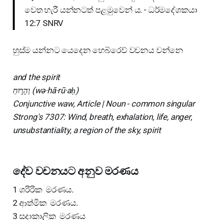
වෙත හැරී යන්නටත් පළමුවෙන් ය. - ධර්මදේශකයා
12:7 SNRV
හුස්ම යන්නට යෙදෙන හෙබ්රෙව් වචනය වන්නෙ
and the spirit
וְהָר֣וּחַ (wə·hā·rū·aḥ)
Conjunctive waw, Article | Noun - common singular
Strong's 7307: Wind, breath, exhalation, life, anger,
unsubstantiality, a region of the sky, spirit
දේව වචනයට අනුව මරණය
1 ශරිරික මරණය.
2 ආත්මික මරණය.
3 සදාකාලික මරණය