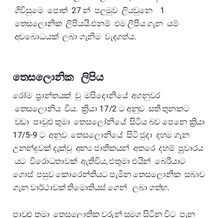
ගිවිසුමෙ පොත් 27 න් පලමුව ලියවුනෙ 1
තෙසලොනික ලිපියයි.එනම් එම ලිපිය ගැන යම්
අවබොධයක් ලබා ගැනිම වැදගත්ය.
තෙසලොනික ලිපිය
රෝම ප්‍රාන්තයක් වු මසිදොනියේ අගනුවර
තෙසලොනිය විය. ක්‍රියා 17/2 ට අනුව සති තුනකට
වඩා පාවුළු තුමා තෙසලෝනියේ සිටිය බව පෙනෙ ක්‍රියා
17/5-9 ට අනුව තෙසලොනියේ සිටි ජුදා දහම ගැන
උනන්දුවක් දැක්වු අන්‍ය ජාතිකයන් අතරෙ දහම් පුුචාරය
යට විරොධතාවක් ඇතිවිය, එතුමා එයින් බෙරියාට
ගොස් පසුව කොරෙන්තියට පැමින තෙසලොනික සබාව
ගැන වාර්ථාවක් තිමොතියස් ගෙන් ලබා ගත්හ.
පාවුළු තුමා තෙසලොතික වරුන් සමග සිටින විට පැන