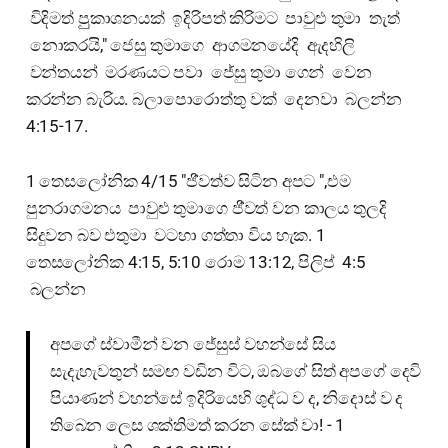
විදිමත් පුුකාශනයක් ඉදිරිපත් කිරිමට පාවුළු තුමා තැත්
නොකරයි," ජෙසු තුමාගෙ ආගමනයේදි ඇදහිලි
වන්තයන් මරණයට පවා ජේසු තුමා ගෙන් වෙන
කරන්න බැරිය. බලාපොරොත්තු වක් දෙනවා බලන්න
4:15-17.
1 තෙසලෝනික 4/15 "ජි්වත්ව සිටින අපට ",එම
පුනරාගමනය පාවුළු තුමාගෙ ජි්වත් වන කාලය තුලදි
සිදුවන බව එතුමා වටහා ගත්තා විය හැක. 1
තෙසලෝනික 4:15, 5:10 රොම 13:12, පිලිප් 4:5
බලන්න
අපගේ ස්වාමීන් වන ජේසුස් වහන්සේ සිය
සැදැහැවතුන් සමඟ වඩින විට, ඔබගේ සිත් අපගේ දෙවි
පියාණන් වහන්සේ ඉදිරියෙහි ශුද්ධ ව ද, නිදොස් ව ද
තිබෙන ලෙස ශක්තිමත් කරන සේක් වා! - 1