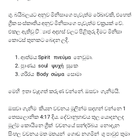
ශු. බයිබලයට අනුව මිනිසාගෙ පැවැත්ම රේඛාවකි, එහෙත්
ග්‍රීක සංස්කෘතිය අනුව මිනිසාගෙ පැවැත්ම චක්‍රයක් වේ.
එකල ඇතිවු වි්‍්‍යාජ අදහස් වලට පිළිතුරු දිමට මිනිසා
කොටස් තුනකට බෙදන ලදි.
ආත්මය Spirit πνεύμα නෙවුමා.
පුාණය soul ψυχή සුකෙ
ශරිරය Body σώμα සොමා
මෙහි ඉතා වැදගත් කරුණ වන්නේ. ඔසවා ගැනිමයි.
ඔසවා ගැනිම කියන වචනය මුලින්ම සදහන් වන්නෙ 1
තෙසලොනික 4:17 දිය. දේවානුභාවය තුල යොදනලද
මුල්ම කොයිනෙ ග්‍රීක් වචනයේ සන්දර්බය නොදැන
සිංහල වචනය මත මතයන් ගොඩ නගමින් ශු පාවුළු තුමා