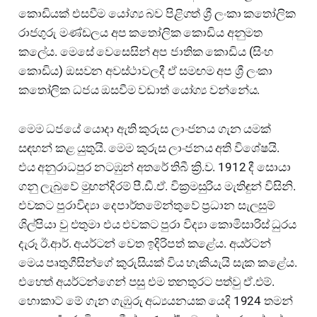
කොඩියක් එසවීම යෝග්‍ය බව පිළිගත් ශ්‍රී ලංකා කතෝලික
රාජගුරු මණ්ඩලය අප කතෝලික කොඩිය අනුමත
කලේය. මෙසේ වෙසෙසින් අප ජාතික කොඩිය (සිංහ
කොඩිය) ඔසවන අවස්ථාවලදී ඒ සමඟම අප ශ්‍රී ලංකා
කතෝලික ධජය ඔසවීම වඩාත් යෝග්‍ය වන්නේය.
මෙම ධජයේ යොදා ඇති කුරුස ලාංජනය ගැන යමක්
සඳහන් කළ යුතුයි. මෙම කුරුස ලාංජනය අති විශේෂයි.
එය අනුරාධපුර නටඹුන් අතරේ තිබී ක්‍රි.ව. 1912 දී සොයා
ගනු ලැබුවේ මුහන්දිරම් පී.ඩී.ඒ. වික්‍රමසුරිය මැතිඳුන් විසිනි.
එවකට පුරාවිද්‍යා දෙපාර්තමේන්තුවේ ප්‍රධාන සැලසුම්
ශිල්පියා වු එතුමා එය එවකට පුරා විද්‍යා කොමිසාරිස් ධුරය
දැරූ ඊ.ආර්. අයර්ටන් වෙත ඉදිරිපත් කළේය. අයර්ටන්
මෙය පෘතුගීසින්ගේ කුරුසියක් විය හැකියැයි සැක කළේය.
එහෙත් අයර්ටන්ගෙන් පසු එම තනතුරට පත්වු ඒ.එම්.
හොකාට් මේ ගැන ගැඹුරු අධ්‍යයනයක යෙදි 1924 තමන්