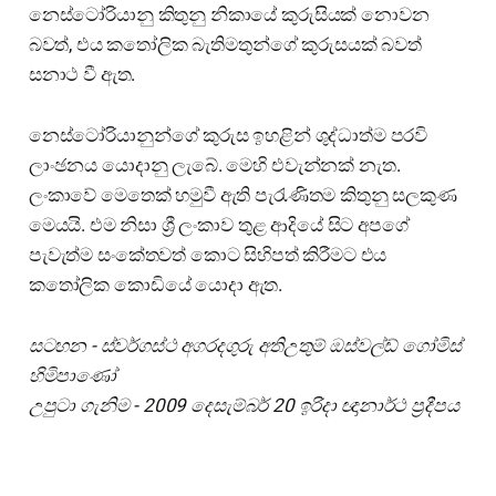
නෙස්ටෝරියානු කිතුනු නිකායේ කුරුසියක් නොවන
බවත්, එය කතෝලික බැතිමතුන්ගේ කුරුසයක් බවත්
සනාථ වී ඇත.
නෙස්ටෝරියානුන්ගේ කුරුස ඉහළින් ශුද්ධාත්ම පරවි
ලාංඡනය යොදානු ලැබේ. මෙහි එවැන්නක් නැත.
ලංකාවේ මෙතෙක් හමුවී ඇති පැරැණිතම කිතුනු සලකුණ
මෙයයි. එම නිසා ශ්‍රී ලංකාව තුළ ආදියේ සිට අපගේ
පැවැත්ම සංකේතවත් කොට සිහිපත් කිරීමට එය
කතෝලික කොඩියේ යොදා ඇත.
සටහන - ස්වර්ගස්ථ අගරදගුරු අතිඋතුම් ඔස්වල්ඩ් ගෝමිස්
හිමිපාණෝ
උපුටා ගැනිම - 2009 දෙසැම්බර් 20 ඉරිදා ඥානාර්ථ ප්‍රදීපය