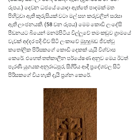
රූපය.) දෙවන ධජයේ යොදා ඇත්තේ පාදමක් මත
පිහිටුවා ඇති කුරුසියක් වටා මල් සහ කරුවලින් සරසා
ඇති ලාංජනයකි. (58 වන රූපය) මෙම කොඩි ලංදේසි
පීඩනයට බියෙන් මනම්පිටිය විල්ලුවේ තමංකඩුව ග්‍රාමයේ
වැවක් අද්දර පදිංචිව සිටි ලංකාවේ මුහුදුබඩ ජීවත්වු
කතෝලික පිරිසකගේ කොඩි දෙකක් යැයි විශ්වාස
කෙරේ. එහෙත් තත්කාලීන පර්යේෂණ අනුව මෙය ඊටත්
පැරණී යුගයක අනුරාධපුර, සීගිරිය ආදී ප්‍රදේශවල සිටි
පිරිසකගේ විය හැකි දැයි ප්‍රශ්න කෙරේ.