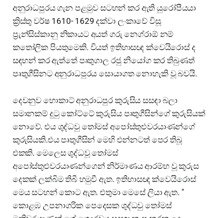
අනුරාධපුරය ගැන පළමුව සටහන් කර ඇති යුරෝපීයයා
ක්‍රිස්තු වර්ෂ 1610- 1629 දක්වා ලංකාවේ විසූ
ප්‍රැන්සිස්කානු නිකායට අයත් ගරු නෙග්රාඕ නම්
කතෝලික පියතුමෙකි. වියත් ඉතිහාසඥ ක්වෙයිරොස් ද
සඳහන් කර ඇත්තේ පෘතුගාල රජු නියෝග කර තිබුණත්
පෘතුගීසිනට අනුරාධපුරය සොයාගත නොහැකි වූ බවයි.
දෙවනුව හොකාට් අනුරාධපුර කුරුසිය සසඳා බලා
සමානකම් දුටු කෝට්ටේ කුරුසිය පෘතුගීසින්ගේ කුරුසියක්
නොවේ. එය ශුද්ධවු තෝමස් අපෝස්තුළුවරයාණන්ගේ
කුරුසියකි.එය පෘතුගීසින් මෙහි එන්නටත් පෙර තිබූ
එකකි. මෙලෙස ශුද්ධවූ තෝමස්
අපෝස්තුළුවරයාණන්ගෙන් නිර්මාණය ආරම්භ වූ කුරුස
දෙකක් ලක්බිම තිබී හමුවී ඇත. ඉතිහාසඥ ක්වෙයිරොස්
මෙය සටහන් කොට ඇත. එතුමා මෙසේ ලියා ඇත. "
කොළඹ උපනාගරික පෙදෙසක ශුද්ධවු තෝමස්