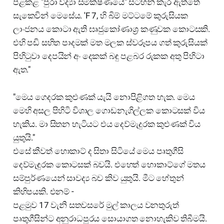
පළකළ "පුරා විද්‍යා සමීක්ෂණයේ" සටහන් කැර ඇත්තේ
සැකෙවින් මෙසේය. 'F 7, හි බිම් මට්ටමේ කුරුසියක
ලාංජනය කොටා ඇති ඝෘජුකෝණාශ්‍ර කණුවක කොටසකි.
එහි පඩි සහිත පාදමක් මත මලක ස්වරූපය ගත් කුරුසියක්
පිහිටුවා දෙපයින් අං දෙකක් බඳු පළබර රුකක අතු පිහිටා
ඇත."
"මෙය ගෙදරක කුළුණක් යැයි නොපිළිගත හැක. මෙය
මෙහි අසල පිහිටි විශාල ගොඩනැගිල්ලක කොටසක් විය
හැකිය. මා සිතන හැටියට එය දෙව්මැදුරක කුළුණක් විය
යුතුයි."
එසේ කීවත් හොකාට් ද සිතා සිටියේ මෙය පෘතුගීසි
දෙව්මැඳුරක කොටසක් බවයි. එහෙත් හොකාට්ගේ මතය
සම්පුර්ණයෙන් සාවද්‍ය බව කිව යුතුයි. මීට හේතුන්
කිහිපයකි. එනම් -
පළමුව 17 වැනි සතවසරේ මුල් කාලය වනතුරුත්
පෘතුගීසින්ට අනුරාධපුරය සොයාගත නොහැකිව තිබීමයි.