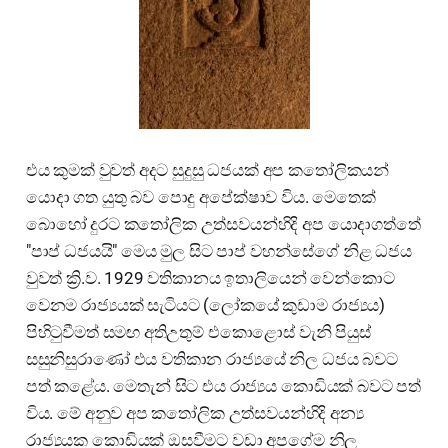
එය කුමක් වුවත් අදට සුදුසු ධජයක් අප කතෝලිකයන්
යොදා ගත යුතු බව පොදු අපේක්ෂාව විය. මෙතෙක්
බොහෝ දුරට කතෝලික උත්සවයන්හිදි අප යොදාගත්තේ
"පාප් ධජයයි" මෙය මුල සිට පාප් වහන්සේගේ නිළ ධජය
වුවත් ක්‍රි.ව. 1929 වතිකානය ඉතාලියෙන් වෙන්කොට
වෙනම රාජ්‍යයක් සැටියට (ලෝකයේ කුඩාම රාජ්‍යය)
පිහිටුවීමත් සමඟ අතිඋතුම් එකොළොස් වැනි පියුස්
සසුනිසුරාණෝ එය වතිකාන රාජ්‍යයේ නිල ධජය බවට
පත් කළේය. මෙතැන් සිට එය රාජ්‍යය කොඩියක් බවට පත්
විය. මේ අනුව අප කතෝලික උත්සවයන්හිදි අන්‍ය
රාජ්‍යයක කොඩියක් ඔසවීමට වඩා අපගේම නිල