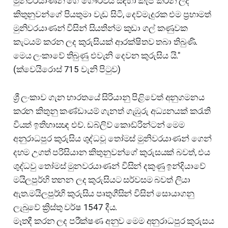
මුනිවරයාණන් ගේ ගෞරවය සඳහා කැප කරන ලද
කිතුනුවන්ගේ පියතුමා වැඩ සිටි, දෙව්මැදුරක එම ප්‍රභාමත්
මුනිවරයාණන් විසින් සියතින්ම කුඩා ගල් කණුවක
කැටයම් කරන ලද කුරුසියක් ආරක්ෂිතව තබා තිබුණි.
මෙය ලංකාවේ තිබුණු එවැනි දෙවන කුරුසිය යි."
(ක්වෙයිරොස් 715 වැනි පිටුව)
ශ්‍රී ලංකාව ගැන භාරතයේ සිරියානු පිළිවෙත් අනුගමනය
කරන කිතුනු කණ්ඩායම් ගැනත් ගැඹුරු අධ්‍යනයක් කරැති
වියත් ඉතිහාසඥ එච්. ඩබ්ලිව් කොඩ්රින්ටන් මෙම
අනුරාධපුර කුරුසිය ශුද්ධවූ තෝමස් මුනිවරයාණන් ගෙන්
දහම උගත් පරිසියාන කිතුනුවන්ගේ කුරුසයක් බවත්, එය
ශුද්ධවු තෝමස් මුනවරයාණන් විසින් දකුණු ඉන්දියාවේ
මයිලපුර්හි තනන ලද කුරුසියට සර්වසම බවත් ලියා
ඇත.මයිලපුර්හි කුරුසිය පෘතුගීසින් විසින් සොයාගනු
ලැබුවේ ක්‍රිස්තු වර්ෂ 1547 දීය.
මෑතදී කරන ලද පරීක්ෂණ අනුව මෙම අනුරාධපුර කුරුසය