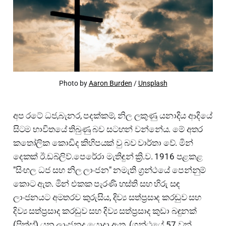
Photo by 
Aaron Burden
 / 
Unsplash
අප රටේ ධජ,බැනර, පදක්කම්, නිල ලකුණු යනාදිය ආදියේ
සිටම භාවිතයේ තිබුණු බව සටහන් වන්නේය. මේ අතර
කතෝලික කොඩිද කිහිපයක් වු බව වාර්තා වේ. මින්
දෙකක් ඊ.ඩබ්ලිව්.පෙරේරා මැතිඳුන් ක්‍රි.ව. 1916 පළකළ
"සිංහල ධජ සහ නිල ලාංජන" නමැති ග්‍රන්ථයේ පෙන්නුම්
කොට ඇත. මින් එකක පැරණි හස්ති සහ හිරු සඳ
ලාංජනයට අමතරව කුරුසිය, දිව්‍ය සත්ප්‍රසාද කරඬුව සහ
දිව්‍ය සත්ප්‍රසාද කරඬුව සහ දිව්‍ය සත්ප්‍රසාද කුඩා බඳුනක්
(පික්ස්) යන ලාංජනද යොදා ඇත. (ග්‍රන්ථයේ 57 වන්