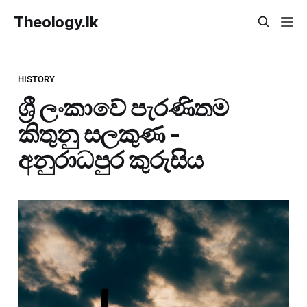
Theology.lk
HISTORY
ශ්‍රී ලංකාවේ පැරණිතම
කිතුනු සලකුණ -
අනුරාධපුර කුරුසිය