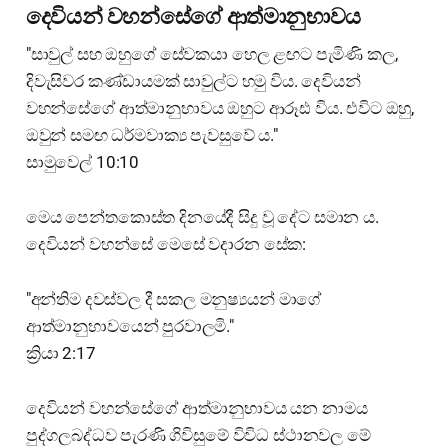
දෙවියන් වහන්සේගේ ආත්මානුභාවය
"සාවුල් සහ ඔහුගේ සේවකයා හෙල ළඟට පැමිණි කල,
දිවැසිවර කණ්ඩායමක් සාවුල්ට හමු විය. දෙවියන්
වහන්සේගේ ආත්මානුභාවය ඔහුට ආරූඪ විය. එවිට ඔහු,
ඔවුන් සමඟ ධර්මවාක්‍ය පැවසුවේ ය."
සාමුවෙල් 10:10
මෙය පෙන්තකොස්ත දිනයේදී සිදු වූ දේට සමාන ය.
දෙවියන් වහන්සේ මෙසේ වදාරන සේක:
"අන්තිම දවස්වල දී සකල මනුෂ්‍යයන් මාගේ
ආත්මානුභාවයෙන් පුරවාලමි."
ක්‍රියා 2:17
දෙවියන් වහන්සේගේ ආත්මානුභාවය යන නාමය
පුද්ගලබද්ධව පැරණි ගිවිසුමේ විවිධ ස්ථානවල මේ