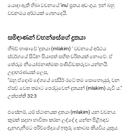
යොදා ඇති හිබෘ වචනයේ 'inu' ප්‍රතය අඩංගුය. ඉන් බහු
වචනමය අර්ථයක් ගෙනදෙයි.
සමිඳාණන් වහන්සේගේ දූතයා
හීබ්ව් භාෂාවේ 'දූතයා (mlakim) ' වචනයේ අර්ථය
ස්වර්ගයේ සිටින පියාපත් සහිත චරිතයක් නොවේ. ඒ
තේරුම නියෝජනාත්මක පණිවිඩකරුවා යන්නයි.
උදාහරණයක් ලෙස,
"ඔහු ඒදොම් දේශයේ සේයිර් රටේ තම සොහොයුරු වන
ඒසව් වෙත තමාට පෙරටුවෙන් දූතයන් (mlakim) යැවී ය."
උත්පත්ති 32:3
එසේනම්, යම් ස්ථානයක දූතයා (mlakim) යන වචනය
කුමක් සදහා භාවිතා කරන ලද්දේ ද යන්න පිළිබඳව
දැනගැනීමට පරිච්ඡේදයේ ඉතුරු කොටස කියවිය යුතුය.