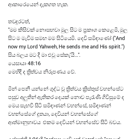
ආකාරෙයෙන් දැකගත හැක.
තවදුරටත්,
"මම කිසිවක් නොසඟවා මුල සිට ම ප්‍රකාශ කෙළෙමි, මුල
සිට ම මැවීම සමඟ මම සිටියෙමි. දෙවි සමිඳාණෝ ("And
now my Lord Yahweh, He sends me and His spirit.")
සිය බලය මට දී මා එවූ සේකැ'යි...".
යෙසායා 48:16
මෙහිදී ද ත්‍රිත්වය නිරූපණය වේ.
මින් පෙනී යන්නේ ශුද්ධ වූ ත්‍රිත්වය ක්‍රිස්තුස් වහන්සේට
පසුව අලුතින් ඇතිකර දෙයක් නොව පැරැණි ගිවිසුමේ ද
මෙය සැඟවී සිටි සමිඳාණන් වහන්සේ, සමිඳාණන්
වහන්සේගේ දූතයා, දෙවියන් වහන්සේගේ
ආත්මානුභාවය එකම දෙවියන් වහන්සේව සිටි බවය.