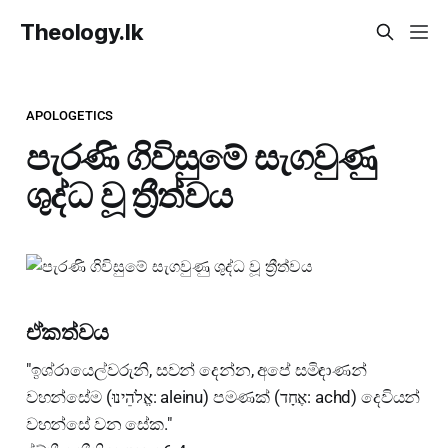
Theology.lk
APOLOGETICS
පැරණි ගිවිසුමේ සැගවුණු
ශුද්ධ වූ ත්‍රීත්වය
ඒකත්වය
"ඉශ්රායෙල්වරුනි, සවන් දෙන්න, අපේ සමිඳාණන්
වහන්සේම (אֱלֹהֵינוּ: aleinu) පමණක් (אֶחָד: achd) දෙවියන්
වහන්සේ වන සේක."