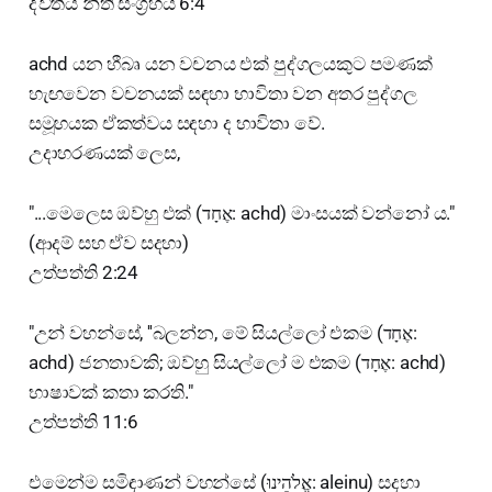
ද්ව්තීය නීති සංග්‍රහය 6:4
achd යන හීබෘ යන වචනය එක් පුද්ගලයකුට පමණක්
හැඟවෙන වචනයක් සඳහා භාවිතා වන අතර පුද්ගල
සමූහයක ඒකත්වය සඳහා ද භාවිතා වේ.
උදාහරණයක් ලෙස,
"...මෙලෙස ඔව්හු එක් (אֶחָד: achd) මාංසයක් වන්නෝ ය."
(ආදම් සහ ඒව සදහා)
උත්පත්ති 2:24
"උන් වහන්සේ, ''බලන්න, මේ සියල්ලෝ එකම (אֶחָד:
achd) ජනතාවකි; ඔව්හු සියල්ලෝ ම එකම (אֶחָד: achd)
භාෂාවක් කතා කරති."
උත්පත්ති 11:6
එමෙන්ම සමිඳාණන් වහන්සේ (אֱלֹהֵינוּ: aleinu) සදහා