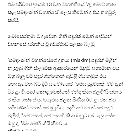
එම පරිච්ඡේදයේම 13 වන වගන්තියේ "ඈ තමාට කතා
කළ සමිඳාණන් වහන්සේ" ලෙස කීමෙන් ද එය තහවුරු
කරයි.
මෝසෙස්තුමා ට දැවෙන ගිනි පදුරක් මෙන් දෙවියන්
වහන්සේ දර්ශනීය වූ අවස්ථාව සලකා බලමු,
"සමිඳාණන් වහන්සේගේ දූතයා (mlakim) පඳුරක් මැදින්
නැඟුණු ගිනි ජාලාවක ආකාරයෙන් ඔහුට දෘශ්‍යමාන විය.
ඔහු බැලූ විට පඳුර ගින්නෙන් ඇවිළී ගිය නමුත් එය
නොදැවෙන බව දිටී ය.මෝසෙස්, ''මෙය පුදුමයකි. මම දැන්
ඊට ළං වී, පඳුර නොදැවෙන්නේ මන්ද කියා බලමි''යි තමාට
ම කියාගත්තේ ය. ඔහු එය බලන පිණිස ඊට ළං වන බව
සමිඳාණන් වහන්සේ දුටු විට, දෙවියන් වහන්සේ පඳුර
මැදින්, ''මෝසෙස්, මෝසෙස්'' කියා ඔහුට හඬගැසූ සේක.
ඔහු ද, ''මම මෙහි ය''යි කීවේ ය.