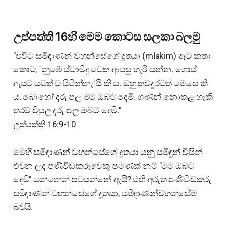
උප්පත්ති 16හි මෙම කොටස සලකා බලමු
"එවිට සමිඳාණන් වහන්සේගේ දූතයා (mlakim) ඈට කතා
කොට, ''නුඹේ ස්වාමිදූ වෙත ආපසු හැරී යන්න. ගොස්
ඇයට යටත් ව සිටින්නැ''යි කී ය. ඔහු තවදුරටත් මෙසේ කී
ය. බොහෝ දරු පල මම ඔබට දෙමි. ගණන් නොකළ හැකි
තරම් විපුල දරු පල ඔබට දෙමි."
උත්පත්ති 16:9-10
මෙහි සමිඳාණන් වහන්සේගේ දූතයා යනු සමිඳුන් විසින්
එවන ලද පණිවිඩකරුවෙකු පමණක් නම් "මම ඔබට
දෙමි" යන්නෙන් පවසන්නේ ඇයි? එහි අරුත පණිවිඩකරු
සමිඳාණන් වහන්සේගේ දූතයා, සමිඳාණන්වහන්සේම
බවයි.