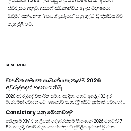
උප්පත්ති 1:26හි "ඉන්පසු දෙවියන් වහන්සේ; ''අපගේ
ස්වරූපය අනුව, අපගේ සමානත්වය ලෙස මනුෂ්‍යයා
මවමු." යන්නෙහි "අපගේ සුරූපය" යනු ශුද්ධ වූ ත්‍රිත්වය බව
පැහැදිලි වේ.
READ MORE
චතාරික සමයක සාමාන්ය සැකැස්ම 2026
අවුරුද්දෙන් හඳුනා ගනිමු
2026 අවුරුද්දේ චතාරික සමය, අද දින, එනම් අප්‍රේල් 02 ඉර
බැස්මෙන් අවසන් වේ. කෙතරම් පැහැදිළි කිරීම් දුන්නත් බොහෝ
අය දවස් ගණන පටලවා ගනිති. දවස් 40 ඉවරයි, නිරහාරය
Consistory යනු මොනවාද?
අතිඋතුම් XIV වන ලියෝ ශුද්ධෝත්තම පියාණන් 2026 ජනවාරි 7-
8 දිනවලදී, එනම් බලාපොරොත්තුවේ ජුබිලිය අවසන් වූ වහා