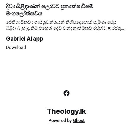
පැවැත්වීම සඳහා, එතුමන්ගේ පළමු Extraordinary Consistory
දිව්‍ය බිළිඳාණන් ලොවට ප්‍රත්‍යක්ෂ වීමේ
කැඳවා
මංගලෝත්සවය
ඓතිහාසිකව : ශාස්ත්‍රවන්තයන් කිහිපදෙනෙක් පැමිණ ජේසු
බිළිඳා බැහැදැකීම එහෙත් දේව වන්දනාත්මකව රජුන්ට ❌ රජතුන්
කට්ටුවේ මංගල්‍යය ❌ ලොවට ✅ දේව
Gabriel AI app
Download
Theology.lk
Powered by
Ghost