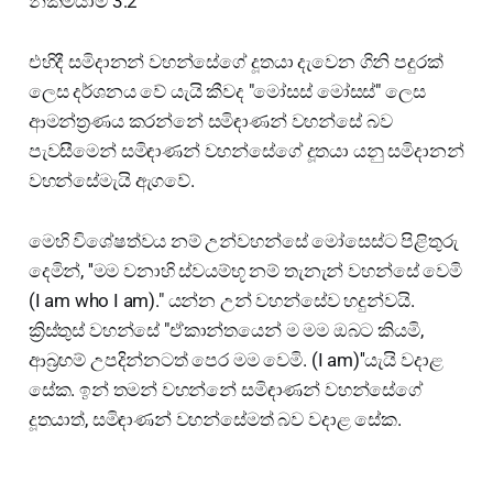
නික්මයාම 3:2
එහිදී සමිදානන් වහන්සේගේ දූතයා දැවෙන ගිනි පදුරක්
ලෙස දර්ශනය වේ යැයි කීවද "මෝසස් මෝසස්" ලෙස
ආමන්ත්‍රණය කරන්නේ සමිඳාණන් වහන්සේ බව
පැවසීමෙන් සමිඳාණන් වහන්සේගේ දූතයා යනු සමිදානන්
වහන්සේමැයි ඇගවේ.
මෙහි විශේෂත්වය නම් උන්වහන්සේ මෝසෙස්ට පිළිතුරු
දෙමින්, ''මම වනාහි ස්වයම්භූ නම් තැනැන් වහන්සේ වෙමි
(I am who I am)." යන්න උන් වහන්සේව හදුන්වයි.
ක්‍රිස්තුස් වහන්සේ "ඒකාන්තයෙන් ම මම ඔබට කියමි,
ආබ්‍රහම් උපදින්නටත් පෙර මම වෙමි. (I am)''යැයි වදාළ
සේක. ඉන් තමන් වහන්නේ සමිඳාණන් වහන්සේගේ
දූතයාත්, සමිඳාණන් වහන්සේමත් බව වදාළ සේක.