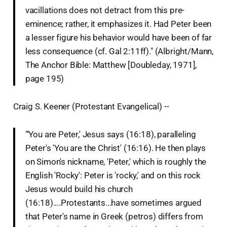
vacillations does not detract from this pre-
eminence; rather, it emphasizes it. Had Peter been
a lesser figure his behavior would have been of far
less consequence (cf. Gal 2:11ff)." (Albright/Mann,
The Anchor Bible: Matthew [Doubleday, 1971],
page 195)
Craig S. Keener (Protestant Evangelical) --
"'You are Peter,' Jesus says (16:18), paralleling
Peter's 'You are the Christ' (16:16). He then plays
on Simon's nickname, 'Peter,' which is roughly the
English 'Rocky': Peter is 'rocky,' and on this rock
Jesus would build his church
(16:18)....Protestants...have sometimes argued
that Peter's name in Greek (petros) differs from