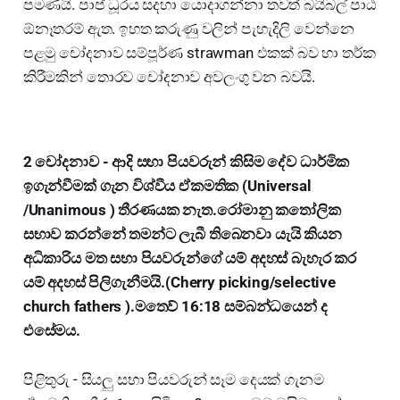
පමණයි. පාප් ධූරය සදහා යොදාගන්නා තවත් බයිබල් පාඨ
ඕනෑතරම් ඇත. ඉහත කරුණු වලින් පැහැදිලි වෙන්නෙ
පළමු චෝදනාව සම්පූර්ණ strawman එකක් බව හා තර්ක
කිරීමකින් තොරව චෝදනාව අවලංගු වන බවයි.
2 චෝදනාව - ආදි සභා පියවරුන් කිසිම දේව ධාර්මික
ඉගැන්වීමක් ගැන විශ්වීය ඒකමතික (Universal
/Unanimous ) තීරණයක නැත.රෝමානු කතෝලික
සභාව කරන්නේ තමන්ට ලැබී තිබෙනවා යැයි කියන
අධිකාරිය මත සභා පියවරුන්ගේ යම් අදහස් බැහැර කර
යම් අදහස් පිලිගැනීමයි.(Cherry picking/selective
church fathers ).මතෙව් 16:18 සම්බන්ධයෙන් ද
එසේමය.
පිළිතුරු - සියලු සභා පියවරුන් සෑම දෙයක් ගැනම