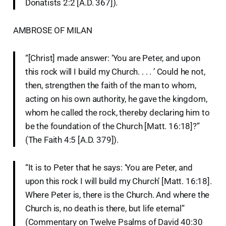
Donatists 2:2 [A.D. 367]).
AMBROSE OF MILAN
“[Christ] made answer: ‘You are Peter, and upon
this rock will I build my Church. . . . ’ Could he not,
then, strengthen the faith of the man to whom,
acting on his own authority, he gave the kingdom,
whom he called the rock, thereby declaring him to
be the foundation of the Church [Matt. 16:18]?”
(The Faith 4:5 [A.D. 379]).
“It is to Peter that he says: ‘You are Peter, and
upon this rock I will build my Church’ [Matt. 16:18].
Where Peter is, there is the Church. And where the
Church is, no death is there, but life eternal”
(Commentary on Twelve Psalms of David 40:30