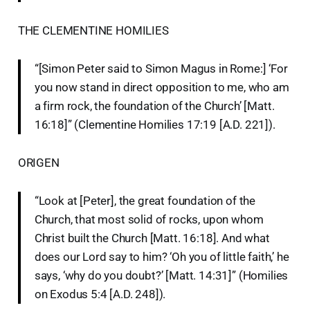
THE CLEMENTINE HOMILIES
“[Simon Peter said to Simon Magus in Rome:] ‘For
you now stand in direct opposition to me, who am
a firm rock, the foundation of the Church’ [Matt.
16:18]” (Clementine Homilies 17:19 [A.D. 221]).
ORIGEN
“Look at [Peter], the great foundation of the
Church, that most solid of rocks, upon whom
Christ built the Church [Matt. 16:18]. And what
does our Lord say to him? ‘Oh you of little faith,’ he
says, ‘why do you doubt?’ [Matt. 14:31]” (Homilies
on Exodus 5:4 [A.D. 248]).