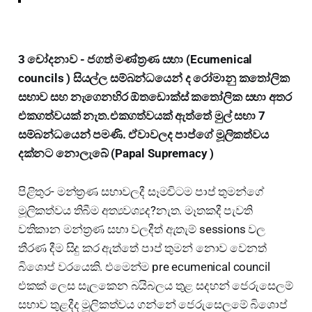
3 චෝදනාව - ජගත් මණ්ත්‍රණ සභා (Ecumenical
councils ) සියල්ල සම්බන්ධයෙන් ද රෝමානු කතෝලික
සභාව සහ නැගෙනහිර ඕතඩොක්ස් කතෝලික සභා අතර
එකගත්වයක් නැත.එකගත්වයක් ඇත්තේ මුල් සභා 7
සම්බන්ධයෙන් පමණි. ඒවාවලද පාප්ගේ මූලිකත්වය
දක්නට නොලැබේ (Papal Supremacy )
පිළිතුර- මන්ත්‍රණ සභාවලදී සෑමවිටම පාප් තුමන්ගේ
මූලිකත්වය තිබීම අත්‍යවශ්‍යද?නැත. මෑතකදී පැවති
වතිකාන මන්ත්‍රණ සභා වලදීත් ඇතැම් sessions වල
තීරණ දීම සිදු කර ඇත්තේ පාප් තුමන් නොව වෙනත්
බිශොප් වරයෙකි. එමෙන්ම pre ecumenical council
එකක් ලෙස සැලකෙන බයිබලය තුළ සදහන් ජෙරුසෙලම්
සභාව තුළදීද මූලිකත්වය ගන්නේ ජෙරුසෙලමේ බිශොප්