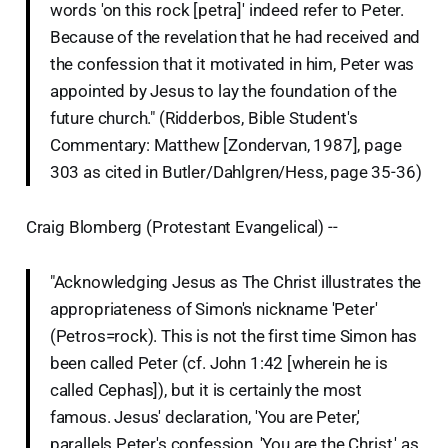
words 'on this rock [petra]' indeed refer to Peter.
Because of the revelation that he had received and
the confession that it motivated in him, Peter was
appointed by Jesus to lay the foundation of the
future church." (Ridderbos, Bible Student's
Commentary: Matthew [Zondervan, 1987], page
303 as cited in Butler/Dahlgren/Hess, page 35-36)
Craig Blomberg (Protestant Evangelical) --
"Acknowledging Jesus as The Christ illustrates the
appropriateness of Simon's nickname 'Peter'
(Petros=rock). This is not the first time Simon has
been called Peter (cf. John 1:42 [wherein he is
called Cephas]), but it is certainly the most
famous. Jesus' declaration, 'You are Peter,'
parallels Peter's confession, 'You are the Christ,' as