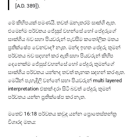
[A.D. 389]).
මේ කිහිපයක් පමණයි. තවත් ඔනෑතරම් සාක්ශි ඇත.
එමෙන්ම පර්වතය ජේසුස් වහන්සේ හෝ පේදුරුගේ
සාක්ශිය බව සභා පියවරුන් පැවසීම කතෝලික මතය
ප්‍රතික්ෂේප වෙනවාද? නැත. මන්ද ඉහත පේදුරු තුමන්
පර්වතය බව සදහන් කර ඇති සභා පියවරුන් කිහිප
දෙනෙක්ම ජේසුස් වහන්සේ හෝ පේදුරු තුමන්ගේ
සාක්ශිය පර්වතය යන්නද තවත් තැනක සදහන් කර ඇත.
මෙයින් පැහැදිලි වන්නේ සභා පියවරුන් multi layered
interpretation එකක් දරා සිටි බවත් පේදුරු තුමන්
පර්වතය යන්න ප්‍රතික්ෂේප කර නැත.
මතෙව් 16:18 පර්වතය කවුද යන්න ප්‍රොතෙස්තන්ත්‍ර
විශාරද මතය: