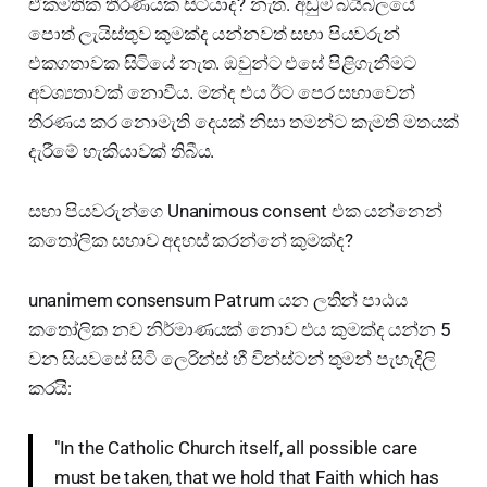
ඒකමතික තීරණයක සිටියාද? නැත. අඩුම බයිබලයේ
පොත් ලැයිස්තුව කුමක්ද යන්නවත් සභා පියවරුන්
එකගතාවක සිටියේ නැත. ඔවුන්ට එසේ පිළිගැනීමට
අවශ්‍යතාවක් නොවීය. මන්ද එය ඊට පෙර සභාවෙන්
තීරණය කර නොමැති දෙයක් නිසා තමන්ට කැමති මතයක්
දැරීමේ හැකියාවක් තිබීය.
සභා පියවරුන්ගෙ Unanimous consent එක යන්නෙන්
කතෝලික සභාව අදහස් කරන්නේ කුමක්ද?
unanimem consensum Patrum යන ලතින් පාඨය
කතෝලික නව නිර්මාණයක් නොව එය කුමක්ද යන්න 5
වන සියවසේ සිටි ලෙරින්ස් හී වින්ස්ටන් තුමන් පැහැදිලි
කරයි:
"In the Catholic Church itself, all possible care
must be taken, that we hold that Faith which has