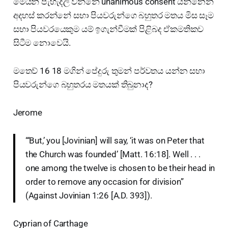
මෙයින් පැහැදිලි වන්නේ unanimous consent යන්නෙන්
අදහස් කරන්නේ සභා පියවරුන්ගෙ බහුතර මතය මිස සෑම
සභා පියවරයෙකුම යම් ඉගැන්වීමක් පිළිබද ඒකමතිකව
සිටීම නොවෙයි.
මතෙව් 16 18 මගින් පේදුරු තුමන් පර්වතය යන්න සභා
පියවරුන්ගෙ බහුතරය මතයක් තිබුනාද?
Jerome
“‘But,’ you [Jovinian] will say, ‘it was on Peter that
the Church was founded’ [Matt. 16:18]. Well . . .
one among the twelve is chosen to be their head in
order to remove any occasion for division”
(Against Jovinian 1:26 [A.D. 393]).
Cyprian of Carthage