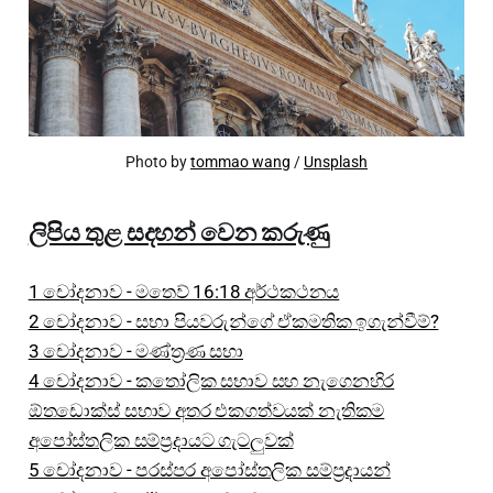
Photo by
tommao wang
/
Unsplash
ලිපිය තුළ සදහන් වෙන කරුණු
1 චෝදනාව - මතෙව් 16:18 අර්ථකථනය
2 චෝදනාව - සභා පියවරුන්ගේ ඒකමතික ඉගැන්වීම්?
3 චෝදනාව - මණ්ත්‍රණ සභා
4 චෝදනාව - කතෝලික සභාව සහ නැගෙනහිර
ඕතඩොක්ස් සභාව අතර එකගත්වයක් නැතිකම
අපෝස්තලික සම්ප්‍රදායට ගැටලුවක්
5 චෝදනාව - පරස්පර අපෝස්තලික සම්ප්‍රදායන්