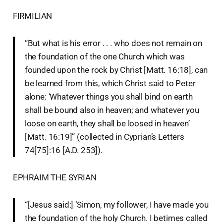
FIRMILIAN
“But what is his error . . . who does not remain on
the foundation of the one Church which was
founded upon the rock by Christ [Matt. 16:18], can
be learned from this, which Christ said to Peter
alone: ‘Whatever things you shall bind on earth
shall be bound also in heaven; and whatever you
loose on earth, they shall be loosed in heaven’
[Matt. 16:19]” (collected in Cyprian’s Letters
74[75]:16 [A.D. 253]).
EPHRAIM THE SYRIAN
“[Jesus said:] ‘Simon, my follower, I have made you
the foundation of the holy Church. I betimes called