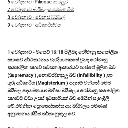
6 චෝදනාව - Filioque ගැටලුව
7 චෝදනාව -බයිබලය සම්මත වීම
8 චෝදනාව - වෙනස් බයිබල්
9 චෝදනාව - අධිකාරීත්වය
1 චෝදනාව - මතෙව් 16:18 පිලිබඳ රෝමානු කතෝලික
සභාවේ අර්ථකථනය වැරදිය.කෙසේ වූවද රෝමානු
කතෝලික සභාව පවසන ආකාරයට පාප්ගේ මූලික බව
(Supremacy ) ,නොවරදිනසුලූ බව (Infallibility ) ,හා
ගුරු අධිකාරිය (Magisterium ) පදනම් වන්නේ මෙම
බයිබල පදය මතය.එමනිසා බයිබලය රෝමානු කතෝලික
සභාවට වඩා උසස් අධිකාරියක් බව මෙයින් පැහැදිලි
වේ.එමනිසා ප්‍රොතෙස්තන්ත අය බයිබලය පමණක්
අනුගමනය කිරීම තර්කානුකූල වේ.