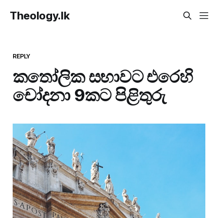
Theology.lk
REPLY
කතෝලික සභාවට එරෙහි
චෝදනා 9කට පිළිතුරු