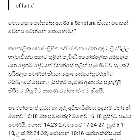
of faith."
මෙය ප්‍රොතෙස්තන්ත්‍ර අය Sola Scriptura කියන එකෙන්
වෙනස් වෙන්නෙ කොහොමද?
කතෝලික සභාව ලිඛිත දේව වචනය වන ශුද්ධ ලියවිල්ල
හා වාචිකව සභාව තුළින් පැමිණි අපෝස්තලික සම්ප්‍රදාය
යන දෙකම දෙවියන් වහන්සේ තුළින් පැමිණි බව සලකයි.
බයිබලය පමණක් කියන ප්‍රොතෙස්තන්ත්‍රවරුන්ට
බයිබලයේ පොත් ලැයිස්තුව පැමිණි ආකාරය පැහැදිලි
කිරීමට කියූ විට අසරණ වන්නේත් එම නිසයි.
එමෙන්ම පාප් ධූරය හා ගුරු අධිකාරිත්වය පදනම් වන්නේ
මතෙව් 16:18 මත පමණක්ද? මතෙව් 16:18 ප්‍රසිද්ධ පාඨය
පමණයි. මතෙව් 14:23-27, මතෙව් 17:24-27, ලූක් 5:1-
10, ලූක් 22:24-32, ජොහාන් 10:16 යන්න කිහිපයක්