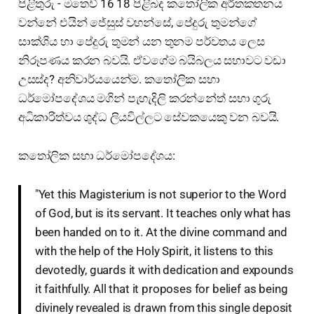
පිළිතුරු - මතෙව් 16 18 පිළිබද කතෝලික අර්තකතනය
වන්නේ එයින් ජේසුස් වහන්සේ, පේදුරු තුමන්ගේ
සාක්ශිය හා පේදුරු තුමන් යන තුනම පර්වතය ලෙස
නිරූපණය කරන බවයි. ඒවගේම බයිබලය සභාවට වඩා
උසස්ද? අනිවාර්යයෙන්ම. කතෝලික සභා
ධර්මෝපදේශය මගින් පැහැදිලි කරන්නේත් සභා ගුරු
අධිකාරිත්වය ශුද්ධ ලියවිල්ලට සේවකයෙකු වන බවයි.
කතෝලික සභා ධර්මෝපදේශය:
"Yet this Magisterium is not superior to the Word
of God, but is its servant. It teaches only what has
been handed on to it. At the divine command and
with the help of the Holy Spirit, it listens to this
devotedly, guards it with dedication and expounds
it faithfully. All that it proposes for belief as being
divinely revealed is drawn from this single deposit