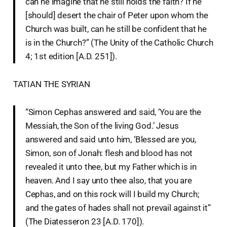
can he imagine that he still holds the faith? If he
[should] desert the chair of Peter upon whom the
Church was built, can he still be confident that he
is in the Church?” (The Unity of the Catholic Church
4; 1st edition [A.D. 251]).
TATIAN THE SYRIAN
“Simon Cephas answered and said, ‘You are the
Messiah, the Son of the living God.’ Jesus
answered and said unto him, ‘Blessed are you,
Simon, son of Jonah: flesh and blood has not
revealed it unto thee, but my Father which is in
heaven. And I say unto thee also, that you are
Cephas, and on this rock will I build my Church;
and the gates of hades shall not prevail against it”
(The Diatesseron 23 [A.D. 170]).