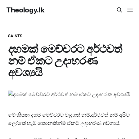
Theology.lk
SAINTS
දහමක් මෙච්චරට අර්ථවත්
නම් ඒකට උදාහරණ
අවශ්‍යයි
මේ කියන දහම මෙච්චරට වැදගත් නම්,අර්ථවත් නම් අපිට
ලෝකේ හැම කොනකින්ම ඒකට උදාහරණ අවශ්‍යයි.