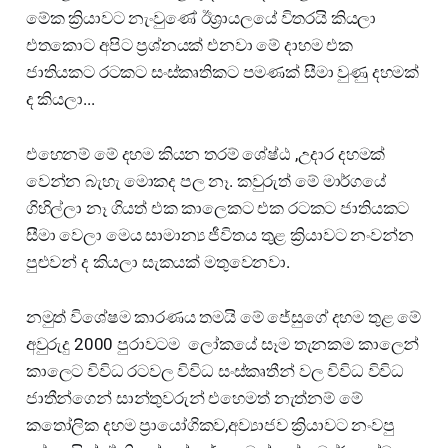
මේක ක්‍රියාවට නැංවුණේ ඊශ්‍රායලයේ විතරයි කියලා
එතකොට අපිට ප්‍රශ්නයක් එනවා මේ දාහම එක
ජාතියකට රටකට සංස්කෘතිකට පමණක් සීමා වුණු දහමක්
ද කියලා...
එහෙනම් මේ දහම කියන තරම් ශේෂ්ඨ ,උදාර දහමක්
වෙන්න බැහැ මොකද පල නෑ. කවුරුත් මේ මාර්ගයේ
ගිහිල්ලා නෑ ගියත් එක කාලෙකට එක රටකට ජාතියකට
සීමා වෙලා මෙය සාමාන්‍ය ජීවිතය තුළ ක්‍රියාවට නංවන්න
පුළුවන් ද කියලා සැකයක් මතුවෙනවා.
නමුත් විශේෂම කාරණය තමයි මේ ජේසුගේ දහම තුළ මේ
අවුරුදු 2000 පුරාවටම ලෝකයේ සෑම තැනකම කාලෙන්
කාලෙට විවිධ රටවල විවිධ සංස්කෘතීන් වල විවිධ විවිධ
ජාතීන්ගෙන් සාන්තුවරුන් එහෙමත් නැත්නම් මේ
කතෝලික දහම ප්‍රායෝගිකව,අව්‍යාජව ක්‍රියාවට නංවපු