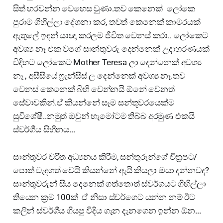
සිත් හරවන්න වෙහෙස වුණා.තව කෙනෙක් ලෝකෙ
පුරාම ගිහිල්ලා දේශනා කර, තවත් කෙනෙක් කාමරයක්
ඇතුලේ ඉඳන් යාඥා කරලම ජීවිත වෙනස් කරා.. ලෝකෙට
අවශ්‍ය නෑ එක වගේ සාන්තුවරු දෙන්නෙක් උදාහරණයක්
විදිහට ලෝකෙට Mother Teresa ලා දෙන්නෙක් අවශ්‍ය
නෑ , අසීසියේ ෆ්‍රැන්සිස් ල දෙන්නෙක් අවශ්‍ය නෑ.තව
වෙනස් කෙනෙක් බිහි වෙන්න‍යි ඕනේ වෙනත්
සේවාවකින්.ඒ කියන්නේ සෑම සන්තූවරයෙක්ම
සුවිශේෂී..නමුත් ඔවුන් හැමෝටම තිබ්බ අරමුණ එකයි
ස්වර්ගීය සිහිනය...
සාන්තුවර චරිත අධ්‍යනය කිරීම, සන්තුරුන්ගේ චිත්‍රපට/
පොත් වැදගත් වෙයි කියන්නේ ඇයි කියලා ඔයා දන්නවද?
සාන්තුවරුන් සිය දෙනෙක් ගත්තොත් ස්වර්ගයට ගිහිල්ලා
තියෙන ක්‍රම 100ක් ඒ නිසා ස්වර්ගෙට යන්න නම් ඊට
කලින් ස්වර්ගීය ගියපු විදිය ගැන දැනගෙන ඉන්න ඕන...