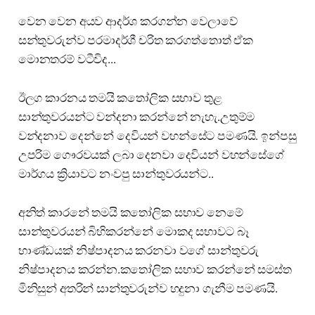
වෙන වෙන අයව ආදර්ශ කරගන්න වෙලාවේ
සන්තුවරුන්ව පරමාදර්ශී චරිත කරගත්තොත් ඒක
මොනතරම් වටීවිද...
ඊලග කාරනය තමයි කතෝලික සභාව තුළ
සාන්තුවරයන්ට වන්දනා කරන්නේ නැහැ.උතුම්ම
වන්දනාව දෙන්නේ දෙවියන් වහන්සේට පමණයි. ඉන්පසු
උපරිම ගෞරවයක් ලබා දෙනවා දෙවියන් වහන්සේගේ
මාර්ගය ක්‍රියාවට නංවපු සාන්තුවරයන්ට..
අනිත් කාරනේ තමයි කතෝලික සභාව නෙමේ
සාන්තුවරයන් බිහිකරන්නේ මොකද සභාවට බෑ
භාණ්ඩයක් නිෂ්පාදනය කරනවා වගේ සාන්තුවරු
නිෂ්පාදනය කරන්න.කතෝලික සභාව කරන්නේ සමස්ත
මිනිසුන් අතරින් සාන්තුවරුන්ව හදුනා ගැනීම පමණයි.