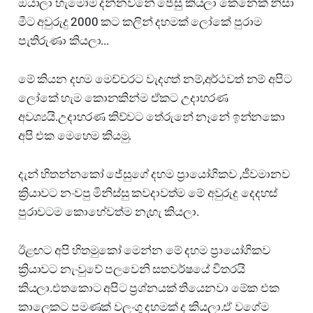
ඔයාලා හැමෝම දන්නවනේ ජේසු කියලා කෙනෙක් නිසා
මීට අවුරුදු 2000 කට කලින් දහමක් ලෝකේ පුරාම
පැතිරුණා කියලා...
මේ කියන දහම මෙච්චරට වැදගත් නම්,අර්ථවත් නම් අපිට
ලෝකේ හැම කොනකින්ම ඒකට උදාහරණ
අවශ්‍යයි.උදාහරණ කිව්වට තේරුනේ නෑනේ ඉන්නකො
අපි එක මෙහෙම කියමු.
දැන් හිතන්නකෝ ජේසුගේ දහම ප්‍රායෝගිකව ,ජීවමානව
ක්‍රියාවට නංවපු මිනිස්සු කවදාවත්ම මේ අවුරුදු දෙදහස්
පුරාවටම කොහේවත්ම නැහැ කියලා.
ඊළඟට අපි හිතමුකෝ මෙන්න මේ දහම ප්‍රායෝගිකව
ක්‍රියාවට නැංවුවේ පලවෙනි සතවර්ෂයේ විතරයි
කියලා.එතකොට අපිට ප්‍රශ්නයක් තියෙනවා මේක එක
කාලෙකට පමණක් වලංගු දහමක් ද කියලා.ඒ වගේම