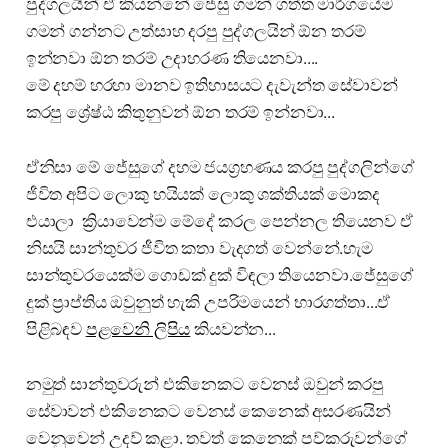
පුද්ගලයින් ඒ කියන්නේ ජේසු ගමන් ගත්ත මාර්ගයේම
ගමන් ගන්නට උත්සාහ දරපු පුද්ගලයින් ඕන තරම්
ඉන්නවා ඕන තරම් උදාහරණ තියෙනවා....
මේ දහම් හරහා මානව ඉතිහාසයට දැවැන්ත සේවාවන්
කරපු ශ්‍රේෂ්ඨ කිතුනුවන් ඕන තරම් ඉන්නවා...
ඒනිසා මේ ජේසුගේ දහම ජයග්‍රහණය කරපු පුද්ගලින්ගේ
ජීවිත අපිට ලොකු හයියක් ලොකු ශක්තියක් මොකද
එයාලා ක්‍රියාවෙන්ම මේදේ කරල පෙන්නල තියෙනව ඒ
නිසයි සාන්තුවර ජීවිත කතා වැදගත් වෙන්නේ.හැම
සාන්තුවරයෙක්ම ගොඩක් දුක් විඳලා තියෙනවා.ජේසුගේ
දුක් ප්‍රාප්තිය ඔවුනුත් හැකි උපරිමයෙන් භාරගත්තා...ඒ
පිළිබඳව
පළවෙනි ලිපිය
කියවන්න...
නමුත් සාන්තුවරුන් එකිනෙකට වෙනස් ඔවුන් කරපු
සේවාවන් එකිනෙකට වෙනස් කෙනෙක් අසරණයින්
වෙනුවෙන් උදව් කළා. තවත් කෙනෙක් පව්කරුවන්ගේ