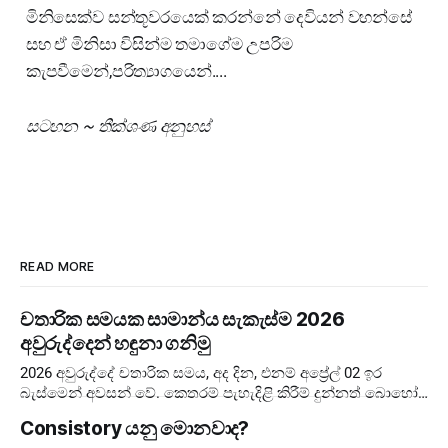
මිනිසෙක්ව සන්තූවරයෙක් කරන්නේ දෙවියන් වහන්සේ
සහ ඒ මිනිසා විසින්ම තමාගේම උපරිම
කැපවීමෙන්,පරිත්‍යාගයෙන්....
සටහන ~ තීක්ශණ අනුහස්
READ MORE
චතාරික සමයක සාමාන්ය සැකැස්ම 2026
අවුරුද්දෙන් හඳුනා ගනිමු
2026 අවුරුද්දේ චතාරික සමය, අද දින, එනම් අප්‍රේල් 02 ඉර
බැස්මෙන් අවසන් වේ. කෙතරම් පැහැදිළි කිරීම් දුන්නත් බොහෝ
අය දවස් ගණන පටලවා ගනිති. දවස් 40 ඉවරයි, නිරහාරය
Consistory යනු මොනවාද?