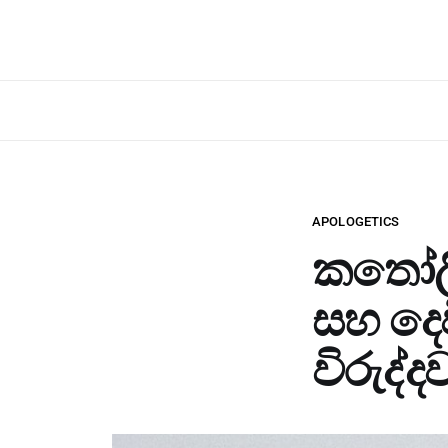
APOLOGETICS
කතෝලි
සහ දෙ
විරුද