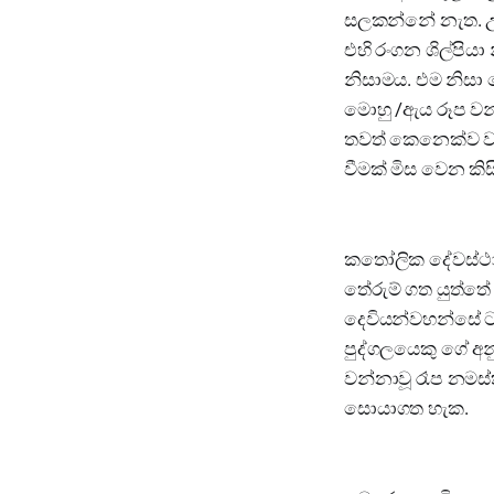
සලකන්නේ නැත. උද
එහි රංගන ශිල්පිය
නිසාමය. එම නිසා
මොහු /ඇය රූප ව
තවත් කෙනෙක්ව වැ
වීමක් මිස වෙන කි
කතෝලික දේවස්ථා
තේරුම් ගත යුත්ත
දෙවියන්වහන්සේ ට
පුද්ගලයෙකු ගේ අ
වන්නාවූ රෑප නමස්
සොයාගත හැක.