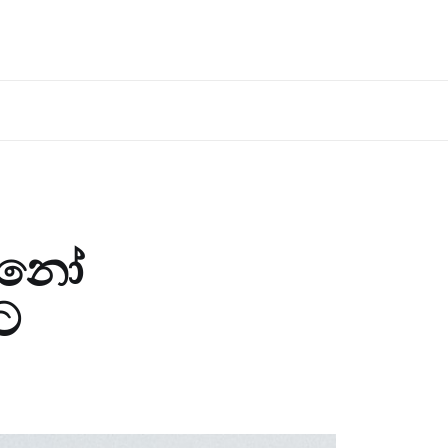
න්නෝ
ට