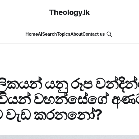
Theology.lk
Home
AI
Search
Topics
About
Contact us
කයන් යනු රූප වන්දි
වියන් වහන්සේගේ අණ
්දව වැඩ කරනනෝ?