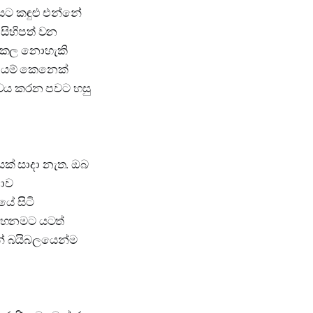
සට කඳුළු එන්නේ
 සිහිපත් වන
චය කල නොහැකි
.යම් කෙනෙක්
ිචය කරන පවට හසු
් සාදා නැත. ඔබ
නාව
ේ සිටි
 තහනමට යටත්
ැන් බයිබලයෙන්ම