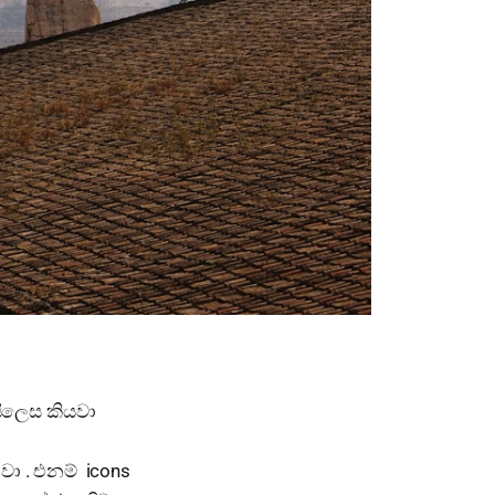
සිලෙස කියවා
ා . එනම් icons