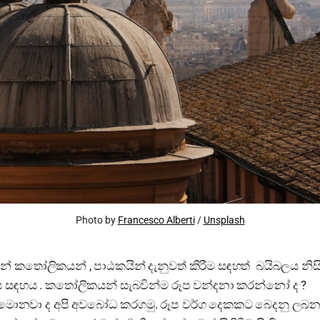
Photo by
Francesco Alberti
/
Unsplash
ේ කතෝලිකයන් , පාඨකයින් දැනුවත් කිරීම සඳහත් බයිබලය නි
 සඳහය . කතෝලිකයන් සැබවින්ම රූප වන්දනා කරන්නෝ ද ?
නු මොනවා ද අපි අවබෝධ කරගමු. රූප වර්ග දෙකකට බෙදනු ලබනව