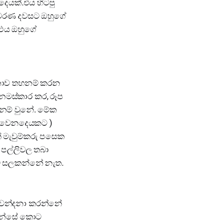
දෙයක්.එය හිටපු
ස්මරණ දවසට ඔහුගේ
 එය ඔහුගේ
දනාව තහනම් කරන
 නමස්කාර කර, රූප
නම් වුනේ. මේක
ෝ වෙනදෙයකට )
ේ මැවුම්කරු පසෙක
 පල්ලිවල තබා
ොට සලකන්නේ නැත.
ට වන්දනා කරන්නේ
 වහන්සේ කොට