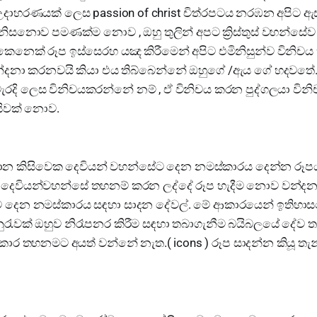
ාහරණයක් ලෙස passion of christ චිත්රපටය නරඹන අපිට ඇ
ා නිසනොව පමණක්ම නොව , ඔහු තුලින් අපට ක්‍රිස්තුස් වහන්සේව
 කෙනෙක් රූප ඉස්සෙරහ යඤ කිරීමෙන් අපිට එමිනිසුන්ව විනි
න්දනා කරනවයි කියා එය තිබ්බෙන්නේ ඔහුගේ /ඇය ගේ හදවතේ
රදි ලෙස විනිචයකරන්නේ නම් , ඒ විනිචය කරන පුද්ගලයා වින
සිවක් නොව.
න කිසිවෙක දෙවියන් වහන්සේට දෙන නමස්කාරය දෙන්න රූපයක
ේ දෙවියන්වහන්සේ තහනම් කරන ලද්දේ රූප හැදීම නොව වන්ද
 දෙන නමස්කාරය සඳහා සාදන දේවල්. මේ ආකාරයෙන් ඉතිහාසය
නුරැවක් ඔහුව නිරෑපනර කිරීම සඳහා තබාගැනීම බයිබලයේ දේව
කාර තහනමට අයත් වන්නේ නැත.( icons ) රූප සාදන්න කියූ ත