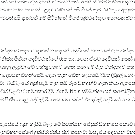
කියන්නේ යමක අනුරුවක්. ඒ කියන්නේ යමක් සිහිවීම පිණිස හදන 
වක් වෙන්න පුළුවන් . උදාහරණයක් අපි විජේ කුමාරණතුංග අනු
දැමුවත් අපි දැනුවත් මේ සිටින්නේ විජේ කුමරණතුංග නොවනබව
වන්දනාව සඳහා හදාගන්න දෙයක්. දෙවියන් වහන්සේ රූප වන්
ිස්සු මිත්යා දෙවිවරුන්ගේ රූප හදාගෙන ඒවට දෙවියන් මෙන්
ලකනු ලැබුවා මේ හේතු කොට ගෙන තමා මේ රූප වන්දනාව තහ
 දෙවියන් වහන්සේට දෙන තැන වෙන දෙයකට දීමත් (මුදල් හ
නවා. බයිබලයේ ඇති හැම තැනකම රූප වන්දන්ව ගැන කියා ඇත්ත
ටස් වලට ඒ නමස්කාර දීම. එනම් idols සම්බන්දයෙන්.කතෝලික
ිවීම පිණිස හදපු දේවල් මිස කොතනකවත් එදෙවල් දෙවියන් ක
ුරුසේයේ ඇන ගැසීම බලා මේ සිටින්නේ ජේසුස් වහන්සේ කො
් උන්වහන්සේගේ දුක්ප්රාප්තිය සිහි කරනවා මිස , එය දෙවියන්