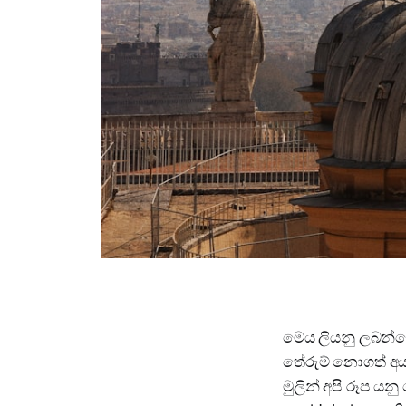
මෙය ලියනු ලබන්න
තේරුම් නොගත් අය
මුලින් අපි රූප ය