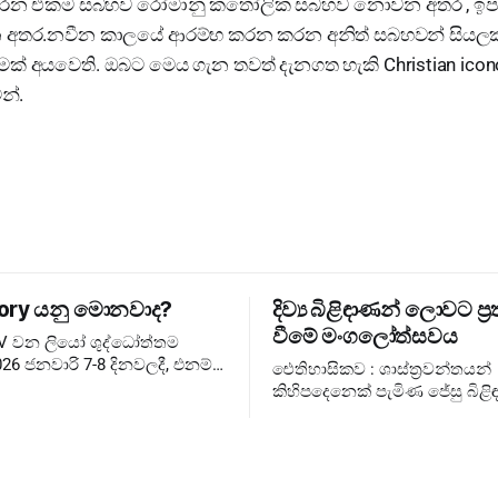
 කරන එකම සබහව රෝමානු කතෝලික සබහව නොවන අතර , ඉපැ
 අතර.නවීන කාලයේ ආරම්භ කරන කරන අනිත් සබහවන් සියලක්
මක් අයවෙති. ඔබට මෙය ගැන තවත් දැනගත හැකි Christian ico
න්.
ory යනු මොනවාද?
දිව්‍ය බිළිඳාණන් ලොවට ප්‍ර
වීමේ මංගලෝත්සවය
XIV වන ලියෝ ශුද්ධෝත්තම
26 ජනවාරි 7-8 දිනවලදී, එනම්
ඓතිහාසිකව : ශාස්ත්‍රවන්තයන්
තුවේ ජුබිලිය අවසන් වූ වහා
කිහිපදෙනෙක් පැමිණ ජේසු බිළිඳ
සඳහා, එතුමන්ගේ පළමු
බැහැදැකීම එහෙත් දේව වන්දනාත්මකව
ary Consistory කැඳවා
රජුන්ට ❌ රජතුන් කට්ටුවේ මංගල
ලොවට ✅ දේව