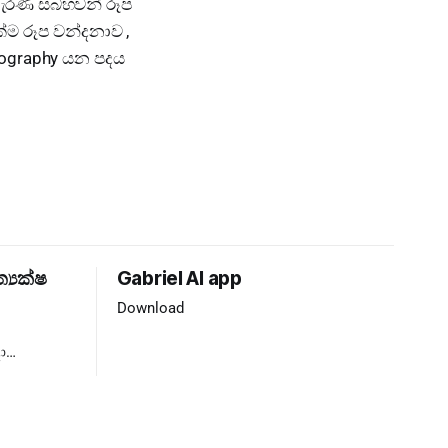
රණි සබහවන් රූප
ම රූප වන්දනාව ,
nography යන පදය
ත්‍යක්ෂ
Gabriel AI app
Download
ා
්‍යය ❌