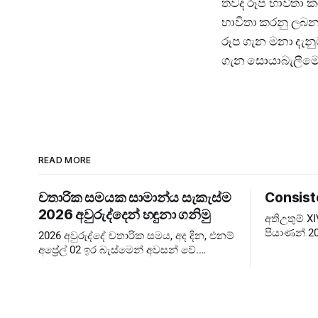
තවද රූප භාවිතා
භාවිතා කරනු ලබන
රූප ගැන මනා දැනු
ගැන සොයාබැලීමෙ
READ MORE
චතාරික සමයක සාමාන්ය සැකැස්ම
Consist
2026 අවුරුද්දෙන් හඳුනා ගනිමු
අතිඋතුම් 
පියාණන් 20
2026 අවුරුද්දේ චතාරික සමය, අද දින, එනම්
බලාපොරොත්
අප්‍රේල් 02 ඉර බැස්මෙන් අවසන් වේ.
පැවැත්වීම 
කෙතරම් පැහැදිළි කිරීම් දුන්නත් බොහෝ
Extraordin
අය දවස් ගණන පටලවා ගනිති. දවස් 40
ඉවරයි, නිරහාරය