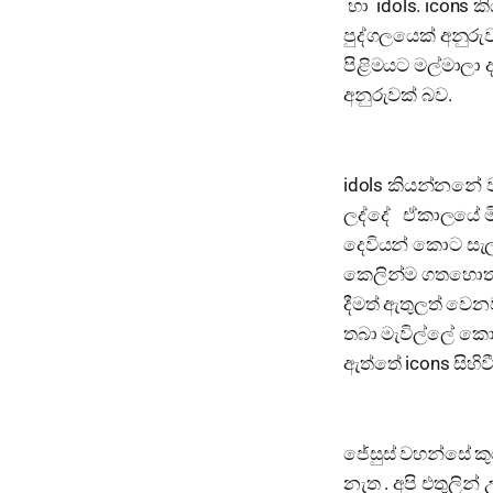
හා idols. icons 
පුද්ගලයෙක් අනුරු
පිළිමයට මල්මාලා 
අනුරුවක් බව.
idols කියන්නනේ 
ලද්දේ ඒකාලයේ මින
දෙවියන් කොට සැ
කෙලින්ම ගතහොත්
දීමත් ඇතුලත් වෙ
තබා මැවිල්ලේ කො
ඇත්තේ icons සිහ
ජේසුස් වහන්සේ ක
නැත . අපි එතුලින