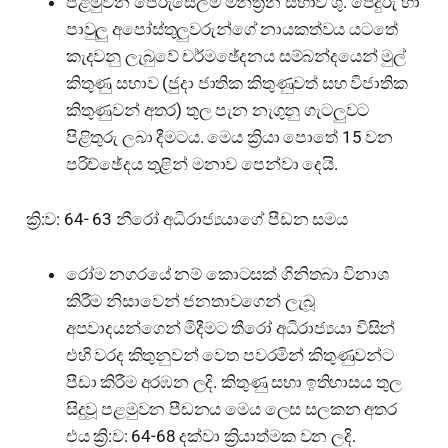
පළමුවන පේරුසෙලම් මන්ත්‍රන සභාව ශු. පේදුරු හා
පාවුලු අපෝස්තුලුවරුන්ගේ නායකත්වය යටතේ
කැදවනු ලැබුවේ චර්මඡේදනය සම්බන්දයෙන් මුල්
කිතුණු සභාව (ජුදා ජාතික කිතුණුවත් සහ විජාතික
කිතුණුවන් අතර) තුල පැන නැගුනු ගැටලුවට
පිළිතුරු ලබා දීමටය. මෙය ක්‍රියා පොතේ 15 වන
පරිච්ඡේදය තුළින් මනාව පෙන්වා දෙයි.
ක්‍රි:ව: 64- 63 නීරෝ අධිරාජ්‍යයාගේ පීඩන සමය
රෝම නගරයේ නම් කොටසක් ගිනිතබා විනාශ
කිරීම නිසාවෙන් ජනතාවගෙන් ලැබූ
අපවාදයන්ගෙන් මිදීමට තීරෝ අධිරාජ්‍යයා විසින්
එහි වරද කිතුනුවන් වෙත පවරමින් කිතුණුවන්ට
පීඩා කිරීම අරඹන ලදි. කිතුණු සභා ඉතිහාසය තුල
සිදුවූ පළමුවන පීඩනය මෙය ලෙස සලකන අතර
එය ක්‍රි:ව: 64-68 දක්වා ක්‍රියාත්මක වන ලදි.