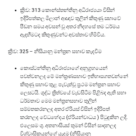
ක්‍රි:ව: 313 කොන්ස්තන්තීනු අධිරාජ්‍යයා විසින්
ඉදිරිපත්කල මිලාන් ආඥාව තුලින් කිතුණු සභාවේ
පීඩන සමය අවසන් වූ අතර නිදහසේ තම ධර්මය
ඇදහීමටද කිතුණුවන්ට අවස්තාව හිමිවිය.
ක්‍රි:ව: 325 – නිසියානු මන්ත්‍රන සභාව කැදවීම
කොස්ටන්තීනු අධිරාජ්‍යාගේ අනුග්‍රහයෙන්
පවත්වනලද මේ මන්ත්‍රණසභාව ඉතිහාසගතවන්නේ
කිතුණු සභාව තුළ පැවැත්වූ ප්‍රථම මන්ත්‍රන සභාව
ලෙසටයි. ශුද්ධ ත්‍රීත්වයේ වැඩසිටීම පිළිබද ඇති සභා
ධර්මතාව මෙම මන්ත්‍රනසභාව තුලින්
සම්මතකරනලද අතර ඒරියස් විසින් ඉදිරිපත්
කරනලද වේධභේදය (ඒරියන්වාධය ) පිටුදකින ලදි.
එලෙසම ශු. අතනාසියස් තුමන් විසින් සාදනලද
විශ්වාසිකයන්ගේ යැදුම (නිසියානු