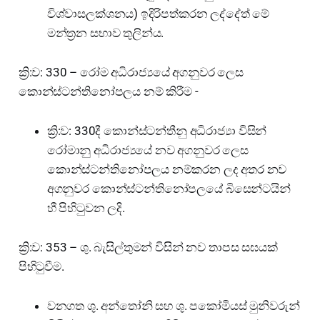
විශ්වාසලක්ශනය) ඉදිරිපත්කරන ලද්දේත් මේ
මන්ත්‍රන සභාව තුලින්ය.
ක්‍රි:ව: 330 – රෝම අධිරාජ්‍යයේ අගනුවර ලෙස
කොන්ස්ටන්තිනෝපලය නම් කිරීම -
ක්‍රි:ව: 330දී කොන්ස්ටන්තීනු අධිරාජ්‍යා විසින්
රෝමානු අධිරාජ්‍යයේ නව අගනුවර ලෙස
කොන්ස්ටන්තිනෝපලය නම්කරන ලද අතර නව
අගනුවර කොන්ස්ටන්තිනෝපලයේ බිසෙන්ටයින්
හී පිහිටුවන ලදි.
ක්‍රි:ව: 353 – ශු. බැසිල්තුමන් විසින් නව තාපස සඝයක්
පිහිටුවීම.
වනගත ශු. අන්තෝනි සහ ශු. පකෝමියස් මුනිවරුන්