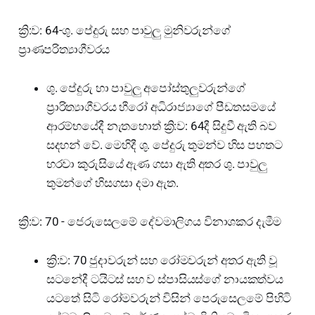
ක්‍රි:ව: 64-ශු. පේදුරු සහ පාවුලු මුනිවරුන්ගේ
ප්‍රාණපරිත්‍යාගීවරය
ශු. පේදුරු හා පාවුලු අපෝස්තුලුවරුන්ගේ
ප්‍රාරිත්‍යාගීවරය හීරෝ අධිරාජ්‍යාගේ පීඩතසමයේ
ආරම්භයේදී නැතහොත් ක්‍රි:ව: 64දී සිදුවී ඇති බව
සදහන් වේ. මෙහිදී ශු. පේදුරු තුමන්ව හිස පහතට
හරවා කුරුසියේ ඇණ ගසා ඇති අතර ශු. පාවුලු
තුමන්ගේ හිසගසා දමා ඇත.
ක්‍රි:ව: 70 - ජෙරුසෙලමේ දේවමාලිගය විනාශකර දැමීම
ක්‍රි:ව: 70 ජුදාවරුන් සහ රෝමවරුන් අතර ඇති වූ
සටනේදී ටයිටස් සහ ව ස්පාසියස්ගේ නායකත්වය
යටතේ සිටි රෝමවරුන් විසින් පෙරුසෙලමේ පිහිටි