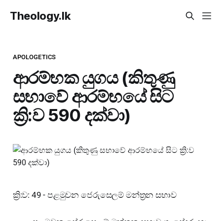
Theology.lk
APOLOGETICS
ආරම්භක යුගය (කිතුණු
සභාවේ ආරම්භයේ සිට
ක්‍රි:ව 590 දක්වා)
ක්‍රි:ව: 49 - පළමුවන ජෙරුසෙලම් මන්ත්‍රන සභාව