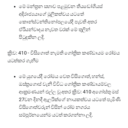
මේ මන්ත්‍රන සභාව පළමුවන තියඩෝශියස්
අදිරාජ්‍යයාගේ මූලිකත්වය යටතේ
කොන්ස්ටන්තිනෝපලයේදී පැවති අතර
ඒරියන්වාදය නැවත වරක් මේ තුලින්
පිටුදකින ලදි.
ක්‍රි:ව: 410 - විසිගොත් නැමති ගෝත්‍රික කණ්ඩායම රෝමය
යටත්කර ගැනීම
මේ යුගයේදී රෝමය වෙත විසිගොත්, හන්ස්,
ඔස්ත්‍රගොස් වැනි විවිධ ගෝත්‍රික කණ්ඩායම්වල
ආක්‍රමණයන් එල්ල වූ අතර ක්‍රි:ව: 410 අගෝස්තු මස්
27වන දිනදී ඇලරික්ගේ නායකත්වය යටතේ පැමිණි
විසිගොත්වරුන් විසින් රෝම නගරය
සම්පූර්නයෙන්ම යටත් කරගන්නා ලදි.