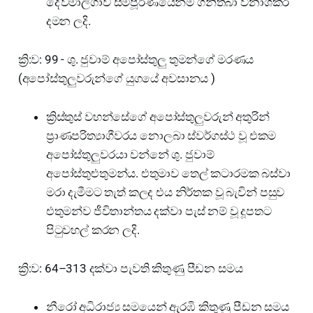
දේවමාලිගාව සම්පූර්ණයෙන්ම ගිනිතබා විනාශකර
දමන ලදි.
ක්‍රි:ව: 99 - ශු. ජුවාම් අපෝස්තුලු තුමන්ගේ මරණය
(අපෝස්තුලුවරුන්ගේ යුගයේ අවසානය )
ක්‍රිස්තුස් වහන්සේගේ අපෝස්තුලුවරුන් අතුරින්
ප්‍රාණපරිත්‍යාගීවරය නොලබා ස්වර්ගස්ථ වූ එකම
අපෝස්තුලුවරයා වන්නේ ශු. ජුවාම්
අපෝස්තුළුතුමන්ය. එතුමාව තෙල් කටාරමක බස්වා
මරා දැමීමට තැත් කලද එය නිර්තක වූ බැවින් පසුව
එතුමන්ව ජීවිතාන්තය දක්වා පැස් නම් වූ දූපතට
පිටුවහල් කරන ලදි.
ක්‍රි:ව: 64–313 දක්වා පැවති කිතුණු පීඩන සමය
නීරෝ අධිරාජ්‍ය සමයෙන් ඇරඹි කිතුණු පීඩන සමය