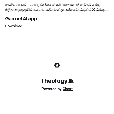
ඓතිහාසිකව : ශාස්ත්‍රවන්තයන් කිහිපදෙනෙක් පැමිණ ජේසු
බිළිඳා බැහැදැකීම එහෙත් දේව වන්දනාත්මකව රජුන්ට ❌ රජතුන්
කට්ටුවේ මංගල්‍යය ❌ ලොවට ✅ දේව
Gabriel AI app
Download
Theology.lk
Powered by
Ghost