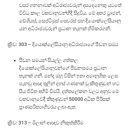
වසර ගනනාවක් අධිරාජ්‍යවරුන් දසදෙනෙකු යටතේ
විවිධ කාල වකවානුවන්හීදී සිදුවිය. මේ අතර ට්‍රාජන්,
ඩේශියස්, සෙප්ටිමුස් සෙවරස් සහ දියොක්ලේසියානු
යන අධිරාජ්‍යවරුන් ප්‍රධාන තැනක් හිමිකරගනී.
ක්‍රි:ව: 303 – දියොක්ලේසියානු අධිරාජ්‍යාගේ පීඩන සමය
පීඩන සමයන් සියල්ල ගත්කල
දියොක්ලේසියානුවන්ගේ පීඩනසමය ප්‍රධාන
තැනක් ගනී. මන්ද ඔහු විසින් ඉතා අමානුශික ලෙස
පැනවූ ආඥා තුලින් දහස් ගණනක් වූ කිතුණුවන් හට
සිය ජීවිත අහිමි වීමයි. දත්තලේකන වලට අනුව මේ
වකවානුවේදී කිතුණුවන් 50000 අධික පිරිසක්
ප්‍රාණපරිත්‍යාගීවරය ලබා ඇත.
ක්‍රි:ව: 313 – මිලාන් ආඥාව නිකුත්කිරීම