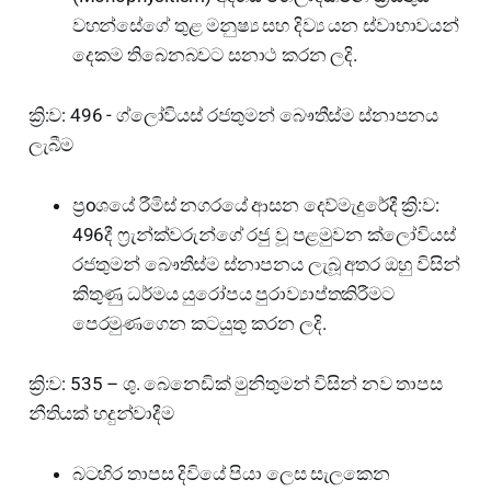
වහන්සේගේ තුළ මනුෂ්‍ය සහ දිව්‍ය යන ස්වාභාවයන්
දෙකම තිබෙනබවට සනාථ කරන ලදි.
ක්‍රි:ව: 496 - ග්ලෝවියස් රජතුමන් බෞතීස්ම ස්නාපනය
ලැබීම
ප්‍රoශයේ රීමිස් නගරයේ ආසන දෙව්මැදුරේදී ක්‍රි:ව:
496දී ෆ්‍රැන්ක්වරුන්ගේ රජු වූ පළමුවන ක්ලෝවියස්
රජතුමන් බෞතීස්ම ස්නාපනය ලැබූ අතර ඔහු විසින්
කිතුණු ධර්මය යුරෝපය පුරාව්‍යාප්තකිරීමට
පෙරමුණගෙන කටයුතු කරන ලදි.
ක්‍රි:ව: 535 – ශු. බෙනෙඩික් මුනිතුමන් විසින් නව තාපස
නීතියක් හදුන්වාදීම
බටහිර තාපස දිවියේ පියා ලෙස සැලකෙන