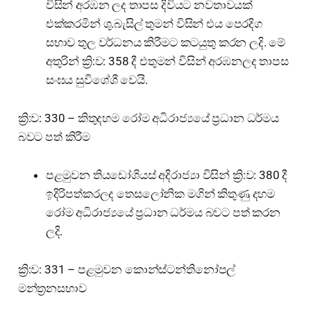
විසින් අරඹන ලද තාපස දිවියට නවතාවයක්
එක්කරමින් ශු.බැසිල් තුමන් විසින් එය පෙරදිග
සභාව තුල වර්ධනය කිරීමට කටයුතු කරන ලදි. මේ
අතුරින් ක්‍රි:ව: 358 දී එතුමන් විසින් අරඹනලද තාපස
සංඝය සුවිශේශී වෙයි.
ක්‍රි:ව: 330 – කිතුදහම රෝම අධිරාජ්‍යයේ ප්‍රධාන ධර්මය
බවට පත් කිරීම
පළමුවන තියඩෝශියස් අදිරාජ්‍යා විසින් ක්‍රි:ව: 380 දී
ඉදිරිපත්කරලද තෙසලෝනික මගින් කිතුණු දහම
රෝම අධිරාජ්‍යයේ ප්‍රධාන ධර්මය බවට පත් කරන
ලදි.
ක්‍රි:ව: 331 – පළමුවන කොන්ස්ටන්තිනෝපල්
මන්ත්‍රනසභාව