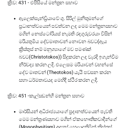
ක්‍රි:ව: 431 - එපීසියේ මන්ත්‍රන සභාව
ඇලෙක්සැන්ඩ්‍රියාවේ ශු. සිරිල් මුනිතුමන්ගේ
ප්‍රධානත්වයෙන් පවත්වන ලද මෙම මන්ත්‍රනසභාව
මගින් නෙස්ටෝරියස් නැමති රදගුරුවරයා විසින්
මරියතුමිය දේවමාතාවන් නොවන බවට(ඇය
ක්‍රිස්තුස් නම් මනුශ්‍යාගේ මව පමණක්
බවට(Christotokos)) සිදුකරන ලද වැරදි ඉගැන්වීම
නිර්වද්‍ය කරන ලදි. එලෙසම මරියාවන් වහන්සේ
දේව මාතවන් (Theotokos) යැයි පවසන කරන
සභා ධර්මතාවයද මෙහිදී ස්ථීර කරන ලදි.
ක්‍රි:ව: 451 -කැල්සඩන්හී මන්ත්‍රන සභාව
මාර්සියන් අධිරාජ්‍යයාගේ ප්‍රදානත්වයෙන් පැවති
මෙම මන්ත්‍රණසභාව මගින් ඒකභෞතිකවාදීන්ගේ
(Monophysitism) අදහස් හෙලාදකිමින් ක්‍රිස්තුස්