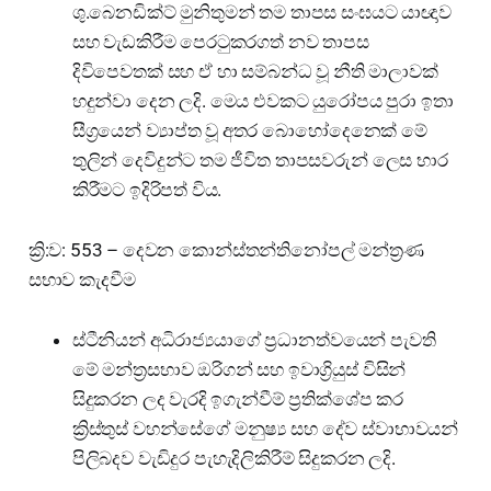
ශු.බෙනඩික්ට් මුනිතුමන් තම තාපස සංඝයට යාඥාව
සහ වැඩකිරීම පෙරටුකරගත් නව තාපස
දිවිපෙවතක් සහ ඒ හා සම්බන්ධ වූ නීති මාලාවක්
හදුන්වා දෙන ලදි. මෙය එවකට යුරෝපය පුරා ඉතා
සීග්‍රයෙන් ව්‍යාප්ත වූ අතර බොහෝදෙනෙක් මේ
තුලින් දෙවිදුන්ට තම ජීවිත තාපසවරුන් ලෙස භාර
කිරීමට ඉදිරිපත් විය.
ක්‍රි:ව: 553 – දෙවන කොන්ස්තන්තිනෝපල් මන්ත්‍රණ
සභාව කැදවීම
ස්ටීනියන් අධිරාජ්‍යයාගේ ප්‍රධානත්වයෙන් පැවති
මේ මන්ත්‍රසභාව ඔරිගන් සහ ඉවාග්‍රියුස් විසින්
සිදුකරන ලද වැරදි ඉගැන්වීම් ප්‍රතික්ශේප කර
ක්‍රිස්තුස් වහන්සේගේ මනුෂ්‍ය සහ දේව ස්වාභාවයන්
පිලිබදව වැඩිදුර පැහැදිලිකිරීම් සිදුකරන ලදි.