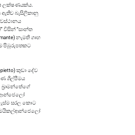
ේෂ ලක්ෂණයක්ය.
ය ඇතිව බැසිලිකානු
දේවස්ථානය
 විසින් “සාන්ත
amante) නැමති ගෘහ
යම පිඹුරුපතකට
ietto) කුඩා දේව
ණ ශිල්පීමය
 බ්‍රාමන්තේගේ
ිකල්ආන්ජෙලෝ
සැලැස්ම සරල කොට
ේ මයිකල්ආන්ජෙලෝ