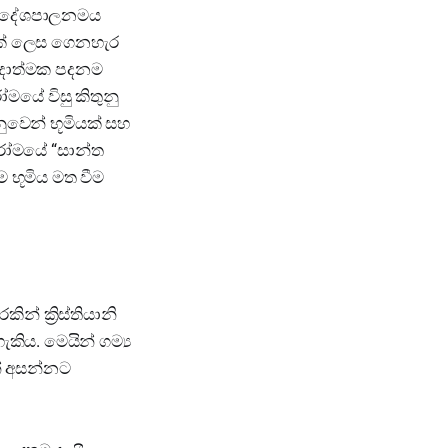
ින් දේශපාලනමය
ණක් ලෙස ගෙනහැර
වාදාත්මක පදනම
රෝමයේ විසු කිතුනු
ුවෙන් භූමියක් සහ
ව රෝමයේ “සාන්ත
 භූමිය මත වීම
් ක්‍රිස්තියානි
ිය. මෙයින් ගම්‍ය
න් අසන්නට