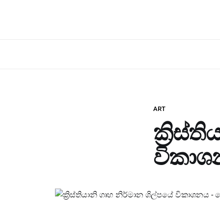
ART
ක්‍රිස්
විකාශ