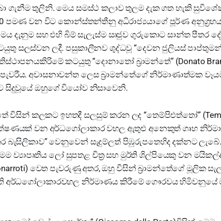
 ගැනීම තුලිනි. මෙය සමස්ථ කලාව තුලම දැක ගත හැකි සුවිශ
320 පමණ වන විට කොන්ස්තන්තීනු අධිරාජ්‍යයාගේ පූර්ණ අනුග්‍රහ
පීමය දැනුම සහ එහි බිම් සැලැස්ම ඍජුව ගුරුකොට සාන්ත පීතර 
 සලස්වන ලදී. පසුකාලීනව ශුද්ධවූ “දෙවන ජුලියස් පාප්තුමන්”
්‍රතිස්ථාපනයකිරිමේ කටයුතු “දොනාතෝ බ්‍රාමන්තේ” (Donato Br
ට පැවරීය. අවාසනාවන්ත ලෙස බ්‍රාමන්තේගේ නිර්මාණාත්මක වෑ
ට සිදුවූයේ ඔහුගේ වියෝව නිසාවෙනි.
ේ විසින් කලකට ඉහතදී සලසුම් කරන ලද “තෙම්පිඑත්තෝ” (Temp
ලක්ෂණයක් වන අර්ධගෝලාකාර වහල ඇතුළු අනෙකුත් ගෘහ නිර්මා
ර බැසිලිකාව” වෙනුවෙන් සැදුම්ලත් පිඹුරුපතෙහිද දක්නට ලැබේ.
ම ව්‍යාපෘතිය ලෝ සුපතළ චිත්‍ර සහ මුර්ති ශිල්පියෙකු වන මය
narroti) වෙත පැවරුණු අතර, ඔහු විසින් බ්‍රාමන්තේගේ මූලික 
ති අර්ධගෝලාකාරවහල නිර්මාණය කිරීමේ ගෞරවය හිමිවනුය