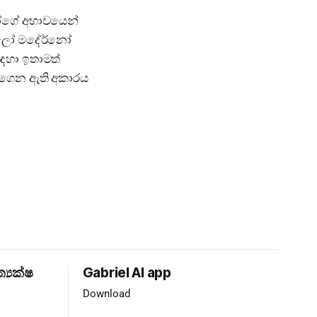
ෝගේ අභාවයෙන්
ර්ලෝ මදේර්නෝ
සඳහා ඉතාමත්
යට ගෙන ඇති අකාරය
ත්‍යක්ෂ
Gabriel AI app
Download