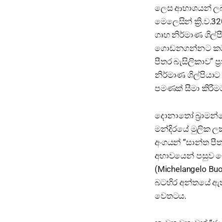
ලෙස ආභාශයන් ලබා
මෙලෙසින් ක්‍රි.ව.
ගෘහ නිර්මාණ ශිල්
ගොඩනගන්නට කටයුතු
පීතර බැසිලිකාව” ප
නිර්මාණ ශිල්පියා
පමණක් සීමා කිරීම
දොනාතෝ බ්‍රාමන්ත
මන්දිරයේ මුලික 
අංගයන් “සාන්ත පීත
අභාවයෙන් පසුව මෙ
(Michelangelo Buo
බටහිර අන්තයේ ඇ
වෙතටය.