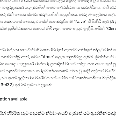
වේ ගෘහ නිර්මාණාත්මක ශෛලිය ගැනද මෙහිදී හැඳින්වීමක් කල 
චතුරශ්‍රාකාර ශාලාවකින් මෙම දේවස්ථානය සමන්විතය. එහි මධ
අතර, එහි දෙපස ස්තම්භාවලියකින් සංයුක්තය. තවද ආලෝකය දේ
 කොටසේ දෙපස, එසේත් නොමැතිනම් “Nave” හි පිහිටි කුළුණු මුද
 ප්‍රතිශ්ඨාපනය කොට තිබී ඇත. මෙම කවුළු ඉංග්‍රීසි බසින් “Cle
ධිරාජ්‍යයා සහ විනිශ්චයකාරවරුන් ඇතුළුව අනිකුත් නිලධාරින්
වා තිබු අතර, මෙය “Apse” ලෙස හඳුන්වනු ලබයි. ක්‍රිස්තියානි
ස යොදා ගැනුණේ රාජගුරු ප්‍රසාදින් වහන්සේලා සහ අනෙකුත් 
් පැනවීම සඳහාය. සරලව කියතොත් මෙය වූ කලි අල්තාර මණ්
ාලයට අයත් අල්තාරය මණ්ඩපයක් රෝමයේ “සාන්ත සබීනා බැසිලිකා
423-432) අදටත් දක්නට ලැබේ.
ින් නිර්මිත සෑම දෙයක්ම නිර්මාණයවී ඇත්තේ යම් අයුරකින් ඍජු