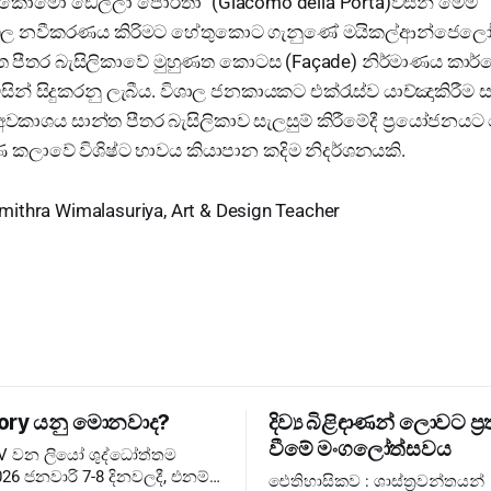
කොමෝ ඩෙල්ලා පොර්තා” (Giacomo della Porta)විසින් මෙම
ල නවීකරණය කිරිමට හේතුකොට ගැනුණේ මයිකල්ආන්ජෙල
්ත පීතර බැසිලිකාවේ මුහුණත කොටස (Façade) නිර්මාණය කා
ිසින් සිදුකරනු ලැබීය. විශාල ජනකායකට එක්රැස්ව යාච්ඤාකිරීම 
ිස් අවකාශය සාන්ත පීතර බැසිලිකාව සැලසුම් කිරීමේදී ප්‍රයෝජන
ණ කලාවේ විශිෂ්ට භාවය කියාපාන කදිම නිදර්ශනයකි.
ithra Wimalasuriya, Art & Design Teacher
ory යනු මොනවාද?
දිව්‍ය බිළිඳාණන් ලොවට ප්‍ර
වීමේ මංගලෝත්සවය
XIV වන ලියෝ ශුද්ධෝත්තම
26 ජනවාරි 7-8 දිනවලදී, එනම්
ඓතිහාසිකව : ශාස්ත්‍රවන්තයන්