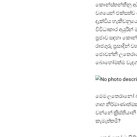
කොන්ස්තන්තීනු අධි
වශයෙන් එක්සත්ව 
දැක්විය හැකිවනුය
විවිධාකාර අයුරින් 
ප්‍රජාව සඳහා කොන
රාජගුරු ප්‍රසාදින
ජොවන්නි ලතෙරානෝ”
බොහෝමත්ම වැදග
මෙම ලතෙරානෝ බැසිල
ගෘහ නිර්මාණාත්ම
වන්නේ ක්‍රිස්ති
කැමැත්තමි?