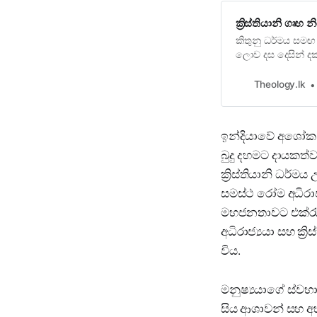
ක්‍රිස්තියානි ගෘහ
කිතුනු ධර්මය සමඟ
ලොව දස දෙසින් දක්න
කන්තා
Theology.lk
ඉන්දියාවේ අශෝක අ
බුදු දහමට දායකත්ව
ක්‍රිස්තියානි ධර්ම
සමස්ථ රෝම අධිරාජ්
මහජනතාවට එක්රැස්ව
අධිරාජ්‍යයා සහ ක
විය.
මනුෂ්‍යයාගේ ස්ව
සිය ආශාවන් සහ අභ