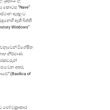
යුතුමය. ලී
්‍ය කොටස “Nave”
වස්ථාන ඇතුලට
ුනෙහි ඇති බිත්ති
restory Windows”
 වෙනුවෙන් විශේෂිත
 ගෘහ නිර්මාණ
පූජකවරුන්
ඩපය වන අතර,
වේ” (Basilica of
ව හෝ වක්‍රාකාර