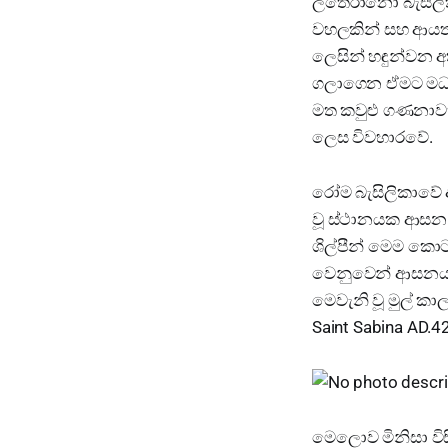
ලතෙරානෝ බැසිලිකා
වහලකින් සහ ආයත 
ලෙසින් හඳුන්වන 
ගලාගෙන ඒමට මධ්‍ය
මත කවුළු ගණනාවක්ම
ලෙස විවහාරවේ.
රෝම බැසිලිකාවේ අ
වූ ස්ථානයක ආසන පන
ශිල්පීන් මෙම කොට
වෙනුවෙන් ආසනයන
මෙවැනි වූ මුල් ක
Saint Sabina AD.
මෙලොව මිනිසා විස