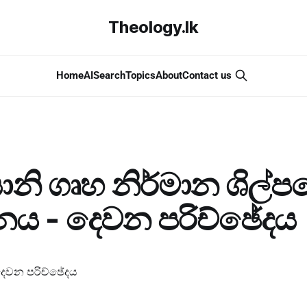
Theology.lk
Home
AI
Search
Topics
About
Contact us
තියානි ගෘහ නිර්මාන ශිල්
නය - දෙවන පරිච්ඡේදය