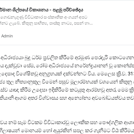
 නිර්මාන ශිල්පයේ විකාශනය - පළමු පරිච්ඡේදය
 ගොඩනැගුණු විවිධාකාර සංස්කෘතික අංගයන් අපට
ට ලැබේ. කිතුනු සාහිත්‍ය, පාස්කු නාට්‍ය, පසන් හා
Admin
ධිරාජ්‍යයා බුදු ධර්ම ප්‍රචලිත කිරීමේ අරමුණ පෙරදැරි කොටගෙ
ය දැක්වූවා සේම, රෝම අධිරාජ්‍යයේ නරේන්ද්‍රයානන් වූ කොන්ස්තන
ය උදෙසාද විශේෂිතවූ අනුග්‍රහයක් දක්වන්නට විය. මෙලෙස ක්‍රි.ව. 31
‍ය තුල නීත්‍යානුකූල වීමෙන් පසුව මූලාරම්භයක් වශයෙන් කිතුන
 යාඥා කිරීම උදෙසා ඉදිකිරීමේ කටයුතු ආරම්භවූ අතර, මෙම ක්‍රි
්‍රිස්තියානි ආගම අතර විශ්වාසය සහ අන්‍යෝන්‍ය අවබෝධයත්වය ත
භාවය නම් සෑම විටකම විවිධාකාරවු ලෞකික සහ පෞද්ගලික ආශාව
ිලාෂයන් මොනයම් හෝ අයුරකින් සපල කර ගැනීමට වීර්‍ය කිරීම