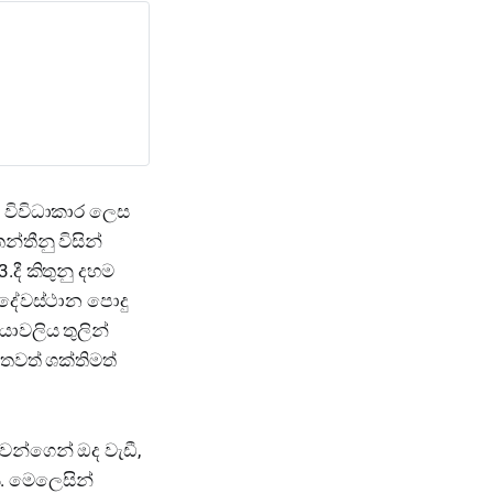
න විවිධාකාර ලෙස
්තීනු විසින්
3.දී කිතුනු දහම
ු දේවස්ථාන පොදු
යාවලිය තුලින්
වතවත් ශක්තිමත්
න්ගෙන් ඔද වැඩී,
ය. මෙලෙසින්