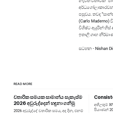
නැවත වතාවක් “ජා
අර්ධගෝලාකාරවහ
පසුවය. තවද “සාන
(Carlo Maderno) ව
විශිෂ්ට අයුරින් හ
ඉතාලි ගෘහ නිර්මා
සටහන - Nishan Dim
READ MORE
චතාරික සමයක සාමාන්ය සැකැස්ම
Consist
2026 අවුරුද්දෙන් හඳුනා ගනිමු
අතිඋතුම් 
පියාණන් 20
2026 අවුරුද්දේ චතාරික සමය, අද දින, එනම්