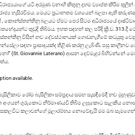
රාජ්‍යයාගේ යටි අරමුණ වනාහි කිතුනු දහම ව්‍යාප්ත කිරිම තුල
රාජ්‍ය හැසිරවීමය. මෙයට ප්‍රධානතම වශයෙන් බලපා ඇති කරු
ේ , කොන්ස්තන්තීනු බලයට ඒමට පෙර සිටම අධිරාජ්‍යයේ දෘෂ්ටි
මතභේදයන්ට තුඩුදි තිබිමය. ඉහත සඳහන් කල පරිදි ක්‍රි.ව. 313.දී 
්ස්තන්තීනු විසින් නව දේවස්ථානයක් ගොඩනැගීමේ කටයුතු වෙන
් වහන්සේලා සඳහා ප්‍රාසාදයක්ද තිළිණ කරනු ලැබිණි. පසු කාලීන
 (St. Giovannie Laterano) ආසන දෙව්මැදුර බිහිවන්නේ මෙම
ත්ය.
ිකාව රෝම බැසිලිකා සම්ප්‍රදාය සමඟ සැසඳීමේදී නව මුහුණුවරකින
ක අංගයන් ගුරුකොට නිර්මාණයවී තිබීම ලඝුකොට සැලකිය නොහැක
යානි සකලවිධ කලාවන්ගේ මූලාරම්භය නොවේදැයි මම ඔබ සැමගෙ