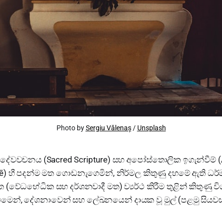
Photo by 
Sergiu Vălenaș
 / 
Unsplash
 දේවවචනය (Sacred Scripture) සහ අපෝස්තොලික ඉගැන්වීම් (
hē) හී පදන්ම මත ගොඩනැගෙමින්, නිර්මල කිතුණු දහමේ ඇති ධ
 (වේධභේධික සහ දර්ශනවාදී මත) ව්‍යර්ථ කිරීම තුළින් කිතුණු 
වීමෙන්, දේශනාවෙන් සහ ලේඛනයෙන් දායක වූ මුල් (පළමු සියව