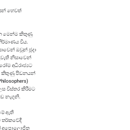
යන් හෙවත්
ඩන මෙන්ම කිතුණු
ිර්මාණය වීය.
ාවෙන් ඔවුන් ජුදා
ැවැති නිසාවෙන්
රෝම අධිරාජ්‍යට
ද කිතුණු පීඩනයන්
Philosophers)
ස විස්තර කිරීමට
ඩ නැගුනි.
මේ ඇති
ව තර්කවේදී
වුන් අපොලොජිත