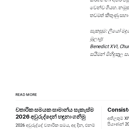
වෙන්ව ගියහ. නමුත
තවමත් කිතුණු සභා
සැකසුම: ලියෝ මද
මූලාශ්‍ර:
Benedict XVI, Chu
සයිමන් මිහිදුකුල
READ MORE
චතාරික සමයක සාමාන්ය සැකැස්ම
Consist
2026 අවුරුද්දෙන් හඳුනා ගනිමු
අතිඋතුම් 
පියාණන් 20
2026 අවුරුද්දේ චතාරික සමය, අද දින, එනම්