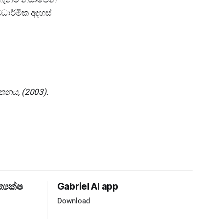
ධාර්මික අදහස්
තනය, (2003).
ත්‍යක්ෂ
Gabriel AI app
Download