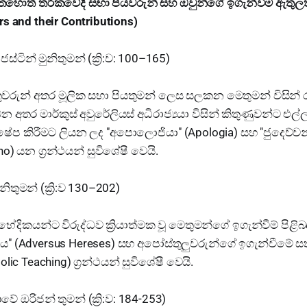
ත් තර්කවේදී සභා පියවරුන් සහ ඔවුන්ගේ ඉගැන්වීම් ඇතුලත් 
rs and their Contributions)
ු. ජස්ටින් මුනිතුමන් (ක්‍රි:ව: 100–165)
රුන් අතර මූලික සභා පියතුමන් ලෙස සලකන මෙතුමන් විසින් ර
බෙන අතර මාර්කුස් අවුරේලියස් අධිරාජ්‍යයා විසින් කිතුණුවන්ට එල්
්ෂේප කිරීමට ලියන ලද "අපොලොජියා" (Apologia) සහ "ජුදෙව්ව
ho) යන ග්‍රන්ථයන් සුවිශේෂී වෙයි.
නිතුමන් (ක්‍රි:ව 130–202)
භේදිකයන්ට විරුද්ධව ක්‍රියාත්මක වූ මෙතුමන්ගේ ඉගැන්වීම් ප
 (Adversus Hereses) සහ අපෝස්තුලුවරුන්ගේ ඉගැන්වීමේ සත්
olic Teaching) ග්‍රන්ථයන් සුවිශේෂී වෙයි.
වේ ඔරිජන් තුමන් (ක්‍රි:ව: 184-253)