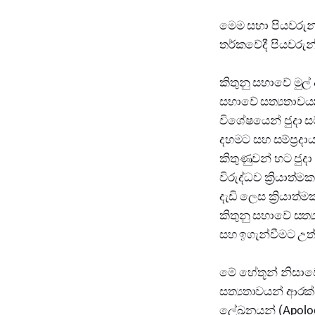
මෙම සභා පියවරු
තර්කවේදී පියවරුන
කිතුනු සභාවේ මුල්
සභාවේ සත්‍යතාවයන
විශේෂයෙන් ජුදා ස
දහමට සහ සම්ප්‍රදා
කිතුණුවන් හට ජුදා
විරුද්ධව ක්‍රියාත
දැඩි ලෙස ක්‍රියාත
කිතුනු සභාවේ සත්
සහ ඉගැන්වීමට උත්
මේ හේතූන් නිසාව
සත්‍යතාවයන් ආරක්
ලේඛනයන් (Apologe