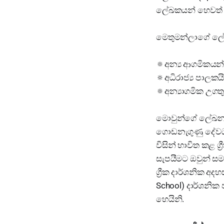
ලේඛකයන් හෙවත් තර
මෙතුමන්ලාගේ ලේඛක
🔅අන්‍ය ආගමිකයන් 
🔅අධිරාජ්‍ය පාලකයි
🔅අන්‍යාගමික උගතු
මොවුන්ගේ ලේඛනයන
ගොඩනැගුණු දේවධා
විසින් භාවිත කළ ග
සැපයීමට ඔවුන් සම
ග්‍රීක දාර්ශනික අද
School) දාර්ශනික 
හෙයිනි.