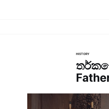
HISTORY
තර්කවේ
Father