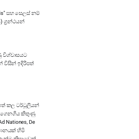
s" සහ සෙලස් නම්
 ග්‍රන්ථයන්
ු විශ්වාසයට
ිසින් ඉදිරිපත්
පත් කල ටර්ටූලියන්
් ගෙනගිය කිතුණු
Ad Nationes, De
ථානයක් හිමි
ගැන්ම නිසාවෙන්