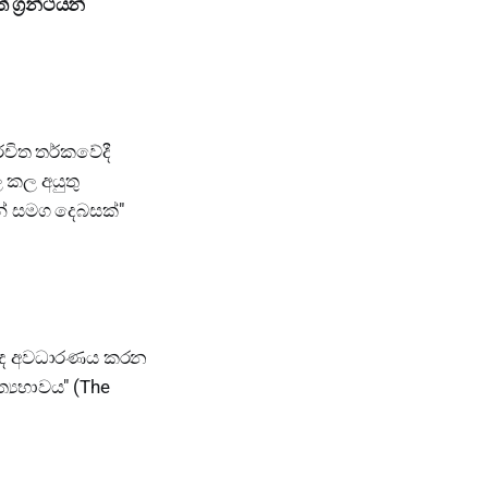
ග්‍රන්ථයන්
චිත තර්කවේදී
ල කල අයුතු
න් සමග දෙබසක්"
ිළිබඳ අවධාරණය කරන
‍යභාවය" (The