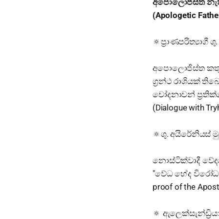
අපොලොජිස්ත නැතහො
(Apologetic Fathe
🔅ප්‍රාණපරිත්‍යාගී ශ
අපොලොජිස්ත කතුව
ග්‍රන්ථ රාශියක් ති
චෝදනාවන් ප්‍රතික
(Dialogue with Try
🔅ශු. අයිරේනියස් මු
නොස්ටික්වාදී වේද
"වේධ භේද විරෝධය"
proof of the Apost
🔅 ඇලෙක්සැන්ඩ්‍රියා