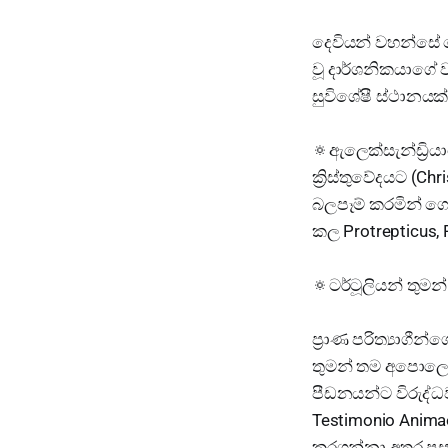
දෙවියන් වහන්සේ 
වූ දාර්ශනිකයාගේ ව
සුවිශේෂී ස්ථානයක්
🔅ඇලෙක්සැන්ඩ්‍රියා
ක්‍රිස්තුවේදයට (
බලපෑම් කරමින් ගො
කල Protrepticus, 
🔅ටර්ටූලියන් තුමන් 
ප්‍රාණ පරිත්‍යාගී
තුමන් තම අපොලොජිත
පීඩනයන්ට විරුද්ධව
Testimonio Animae,
කරගන්නා අතර පසු