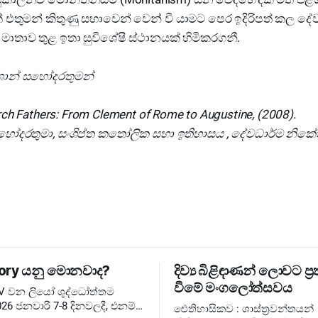
් එතුමන් කිතුණු සභාවෙන් වෙන් වී යාමට පෙර ඉදිරිපත් කල දේව
 මාතාව තුළ ඉතා සුවිශේෂී ස්ථානයක් හිමිකරගනී.
ුශාන් සහෝදරතුමන්
rch Fathers: From Clement of Rome to Augustine, (2008).
 සහෝදරතුමා, සංශිප්ත කතෝලික සභා ඉතිහාසය , දේවධාර්ම නිකේ
ory යනු මොනවාද?
දිව්‍ය බිළිඳාණන් ලොවට ප්‍ර
වීමේ මංගලෝත්සවය
XIV වන ලියෝ ශුද්ධෝත්තම
26 ජනවාරි 7-8 දිනවලදී, එනම්
ඓතිහාසිකව : ශාස්ත්‍රවන්තයන්