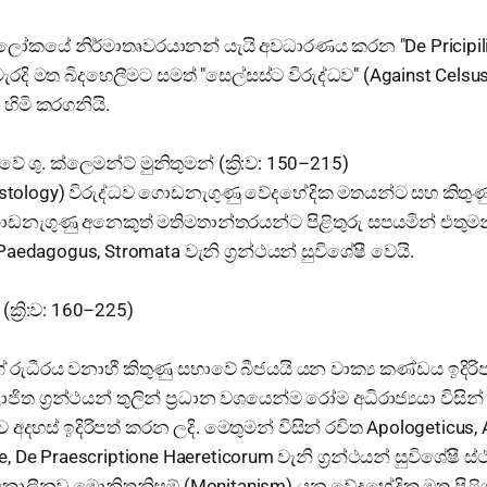
ලෝකයේ නිර්මාතෘවරයානන් යැයි අවධාරණය කරන "De Pricipili
ැරදි මත බිදහෙලීමට සමත් "සෙල්සස්ට විරුද්ධව" (Against Celsus)
 හිමි කරගනියි.
වේ ශු. ක්ලෙමන්ට් මුනිතුමන් (ක්‍රි:ව: 150–215)
Christology) විරුද්ධව ගොඩනැගුණු වේදභේදික මතයන්ට සහ කිතුණ
ඩනැගුණු අනෙකුත් මතිමතාන්තරයන්ට පිළිතුරු සපයමින් එතුමන් ව
Paedagogus, Stromata වැනි ග්‍රන්ථයන් සුවිශේෂී වෙයි.
(ක්‍රි:ව: 160–225)
න්ගේ රුධීරය වනාහී කිතුණු සභාවේ බීජයයි යන වාක්‍ය කණ්ඩය ඉදිරි
 ග්‍රන්ථයන් තුලින් ප්‍රධාන වශයෙන්ම රෝම අධිරාජ්‍යයා විසින
 අදහස් ඉදිරිපත් කරන ලදි. මෙතුමන් විසින් රචිත Apologeticus, 
 De Praescriptione Haereticorum වැනි ග්‍රන්ථයන් සුවිශේෂී ස්
කාලීනව මොනිතනිසම් (Monitanism) යන වේදභේදික මත පිළි