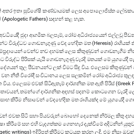
න් අතර ඉතා සුවිශේෂී කණ්ඩායමක් ලෙස අපොලොජිස්ත ලේඛක
් (Apologetic Fathers) සඳහන් කළ හැක.
 අවධියේදී ජුදා ආගමීක බලපෑම්, රෝම අධිරාජ්‍යයෙන් එල්ලවූ පී
්ට විරුද්ධව ගොඩනැගුණු වේද භේදික මත (Heresis) රාශියක් න
ම්ප්‍රදායෙන් වෙන්ව නව දහමක් ලෙස කිතුණුවන් ගොඩනැගීම නිස
යට විරුද්ධ පිරිසක් යැයි ගොඩනැගුණු වැරදි මතයක් මේ යුගයේදී ප
 දේශයන් තුල පීඩනයන්ට ලක් වීමට සිදු විය. එලෙසම කිතුණුවන් 
්මක වන නීති විරෝදී සංවිධානය ලෙස සලකමින් රෝම අධිරාජ්‍ය තුල
්මක විය. එලෙසම එවක් සිටිඇතැම් දාර්ශනික මත ඇති පිරිස් (Greek 
‍යතාවයන්, තමන්ගේ දාර්ශනික අදහස් පදනම් කොටගෙන වැරදි ලෙ
සාහ කිරීම නිසාවෙන් වේදභේදික මත රාශියක්ද මේ යුගයේදී ගො
ෙන් එවක සිටි සභා පියවරුන් බොහෝ දෙනෙක් නිර්මල කිතු දහ
ෂා කිරීමේ සහ එහි වැදගත්කම ගෙනහැර දැක්වීමේ අදිටනින් යුතු
tic writings) ඉදිරිපත් කිරීමට කටයුතු කරන ලදි. එම නිසා ඔ