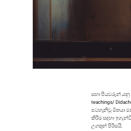
සභා පියවරුන් යනු
teachings/ Didac
පටහැනිවූ මිතයා මත
කිරීම සදහා ඉගැන්
උගතුන් පිරිසයි.