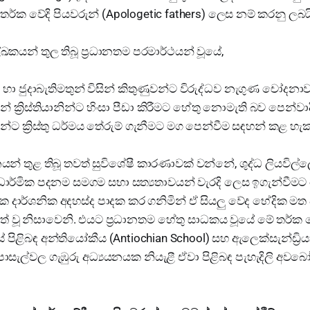
්ක වේදි පියවරුන් (Apologetic fathers) ලෙස නම් කරනු ලබය
යන් තුල තිබූ ප්‍රධානතම පරමාර්ථයන් වූයේ,
හා ජුදාබැතිමතුන් විසින් කිතුණුවන්ට විරුද්ධව නැගුණ චෝදනාවල
න් ක්‍රිස්තියානින්ට හිංසා පීඩා කිරීමට හේතු නොමැති බව පෙන්වාද
න්ට ක්‍රිස්තු ධර්මය තේරුම් ගැනීමට මග පෙන්වීම සඳහන් කළ හැක
් තුළ තිබූ තවත් සුවිශේෂී කාරණාවක් වන්නේ, ශුද්ධ ලියවිල
ර්මික පදනම සමගම සභා සත්‍යතාවයන් වැරදි ලෙස ඉගැන්වීමට
්‍රීක දාර්ශනික අදහස්ද පාදක කර ගනිමින් ඒ සියලු වේද භේදික මත 
ත් වූ නිසාවෙනි. එයට ප්‍රධානතම හේතු සාධකය වූයේ මේ තර්ක 
හස් පිළිබඳ අන්තියෝකීය (Antiochian School) සහ ඇලෙක්සැන්ඩ්‍රිය
පාසැල්වල ගැඹුරු අධ්‍යයනයක නියැළී ඒවා පිළිබඳ පැහැදිලි අවබ