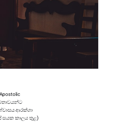
Apostolic
ර්මතාවයන්ට
විශ්වාසය ආරක්ශා
ස් සයක කාලය තුළ)