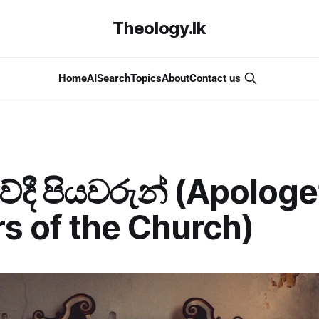
Theology.lk
Home
AI
Search
Topics
About
Contact us
දී පියවරුන් (Apologe
s of the Church)