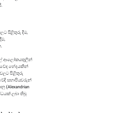
ි.
ට පිළිතුරු දීම,
ීම,
.
්ලේ ආලෝකයතුලින්
 වේද භේදයකින්
වලට පිළිතුරු
වේදි සභාපියවරුන්
ානු (Alexandrian
ෝධයක් ලබා තිබූ