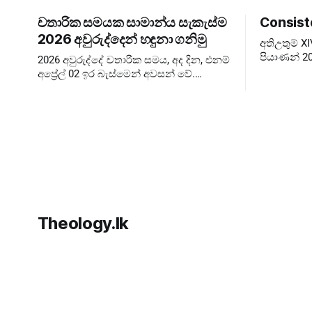
චතාරික සමයක සාමාන්ය සැකැස්ම
Consist
2026 අවුරුද්දෙන් හඳුනා ගනිමු
අතිඋතුම් 
පියාණන් 20
2026 අවුරුද්දේ චතාරික සමය, අද දින, එනම්
බලාපොරොත්
අප්‍රේල් 02 ඉර බැස්මෙන් අවසන් වේ.
පැවැත්වීම 
කෙතරම් පැහැදිළි කිරීම් දුන්නත් බොහෝ
Extraordin
අය දවස් ගණන පටලවා ගනිති. දවස් 40
ඉවරයි, නිරහාරය
Theology.lk