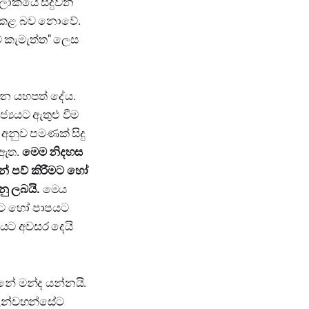
ලෝකයේ සිදුවන
ත කළ බව නොවේ.
ේ කැමැත්ත" ලෙස
වන යහපත් දේය.
්‍යයට ඇතුළු වීම
අනුව පමණක් සිදු
 ඇත.
මෙම නිදහස
ින් පව් කිරීමට හෝ
ු ලබයි.
මෙය
තට හෝ පාපයට
එයට අවසර දෙයි
ේ මන්ද යන්නයි.
, උන්වහන්සේට