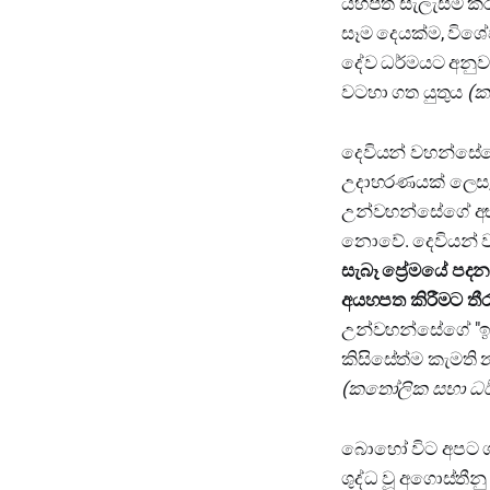
යහපත් සැලැස්ම ක
සෑම දෙයක්ම, වි
දේව ධර්මයට අනුව
වටහා ගත යුතුය
(ක
දෙවියන් වහන්සේග
උදාහරණයක් ලෙස, අප
උන්වහන්සේගේ අභිප
නොවේ. දෙවියන් වහ
සැබෑ ප්‍රේමයේ පදන
අයහපත කිරීමට තී
උන්වහන්සේගේ "ඉ
කිසිසේත්ම කැමති 
(කතෝලික සභා ධර
බොහෝ විට අපට ග
ශුද්ධ වූ අගොස්තී