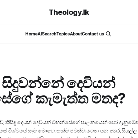
Theology.lk
Home
AI
Search
Topics
About
Contact us
 සිදුවන්නේ දෙවියන්
ේගේ කැමැත්ත මතද?
ුව, කිසිදු දෙයක් දෙවියන් වහන්සේගේ පාලනයෙන් හෝ දැනුමෙන
ේ විශ්වයේ සෑම මොහොතක්ම පවත්වාගෙන යන අතර, සියල්