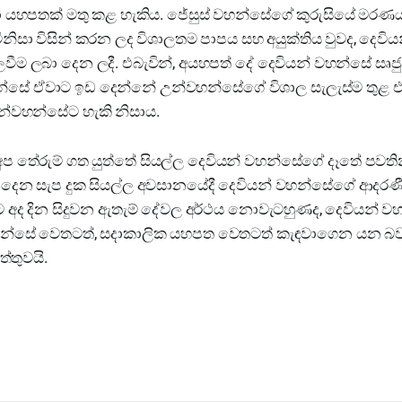
ා යහපතක් මතු කළ හැකිය. ජේසුස් වහන්සේගේ කුරුසියේ මරණ
නිසා විසින් කරන ලද විශාලතම පාපය සහ අයුක්තිය වුවද, දෙවි
ීම ලබා දෙන ලදී. එබැවින්, අයහපත් දේ දෙවියන් වහන්සේ සෘජු
සේ ඒවාට ඉඩ දෙන්නේ උන්වහන්සේගේ විශාල සැලැස්ම තුළ එය
න්වහන්සේට හැකි නිසාය.
ප තේරුම් ගත යුත්තේ සියල්ල දෙවියන් වහන්සේගේ දෑතේ පවති
ණ දෙන සැප දුක සියල්ල අවසානයේදී දෙවියන් වහන්සේගේ ආදරණී
අපට අද දින සිදුවන ඇතැම් දේවල අර්ථය නොවැටහුණද, දෙවියන් ව
හන්සේ වෙතටත්, සදාකාලික යහපත වෙතටත් කැඳවාගෙන යන බව ව
්තුවයි.