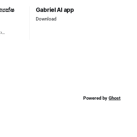
ත්‍යක්ෂ
Gabriel AI app
Download
ා
්‍යය ❌
Powered by
Ghost