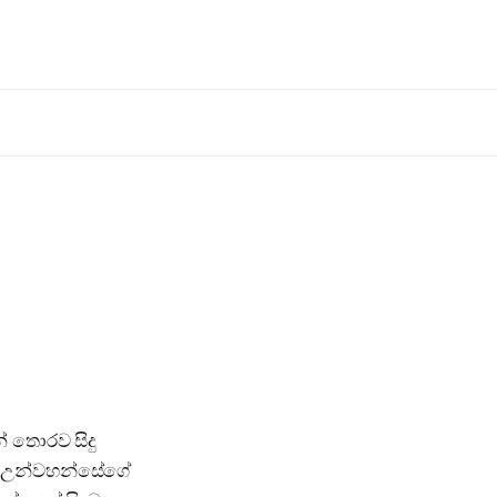
් තොරව සිදු
ල උන්වහන්සේගේ