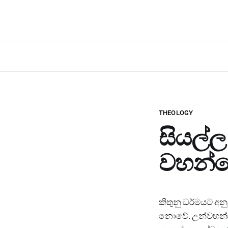
THEOLOGY
සියල්ල
වහන්ස
කිතුනු ධර්මයට අන
නොවේ. උන්වහන්ස