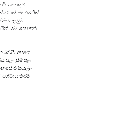
ය මීට හොඳම
යන් වහන්සේ එමගින්
වම සැලසුම්
ින් යම් යහපතක්
න බවයි. අපගේ
ය සැලැස්ම තුළ
හන්සේ ඒ සියල්ල
ිශ්වාස කිරීම