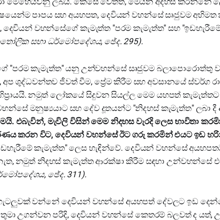
රා මෙහෙයවනු ලබයි. කෙසේ වෙතත්, මෙයින් අදහස් කරන්නේ 
ශේෂයෙන්ම පාපය සහ අයහපත, දෙවියන් වහන්සේ සෘජුවම අභිම
, දෙවියන් වහන්සේගේ කැමැත්ත "පරම කැමැත්ත" සහ "ඉඩහැරීම
තෝලික සභා ධර්මෝපදේශය, ඡේද. 295).
ේ "පරම කැමැත්ත" යනු උන්වහන්සේ සෘජුවම බලාපොරොත්තු 
 ශුද්ධවන්තව ජීවත් වීම, ප්‍රේම කිරීම සහ අවසානයේ ස්වර්ග රාජ
්‍රායයි. නමුත් ලෝකයේ සිදුවන සියල්ල මෙම යහපත් කැමැත්තට 
න්සේ මනුෂ්‍යයාට සහ දේව දූතයන්ට "නිදහස් කැමැත්ත" ලබා දී
මයි. එබැවින්, මැවිලි විසින් මෙම නිදහස වැරදි ලෙස භාවිතා කරම
රණය කරන විට, දෙවියන් වහන්සේ ඊට ගරු කරමින් එයට ඉඩ හරින
ඩහැරීමේ කැමැත්ත" ලෙස හැඳින්වේ. දෙවියන් වහන්සේ අයහප
නැත, නමුත් නිදහස් කැමැත්ත ආරක්ෂා කිරීම සඳහා උන්වහන්සේ 
්මෝපදේශය, ඡේද. 311).
ැටලුවක් වන්නේ දෙවියන් වහන්සේ අයහපත් දේවලට ඉඩ දෙන්න
නු තුමා උගන්වන පරිදි, දෙවියන් වහන්සේ කෙතරම් බලවත් ද යත්