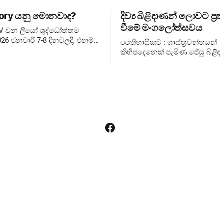
ory යනු මොනවාද?
දිව්‍ය බිළිඳාණන් ලොවට ප්‍ර
වීමේ මංගලෝත්සවය
XIV වන ලියෝ ශුද්ධෝත්තම
26 ජනවාරි 7-8 දිනවලදී, එනම්
ඓතිහාසිකව : ශාස්ත්‍රවන්තයන්
තුවේ ජුබිලිය අවසන් වූ වහා
කිහිපදෙනෙක් පැමිණ ජේසු බිළිඳ
සඳහා, එතුමන්ගේ පළමු
බැහැදැකීම එහෙත් දේව වන්දනාත්මකව
ary Consistory කැඳවා
රජුන්ට ❌ රජතුන් කට්ටුවේ මංගල
ලොවට ✅ දේව