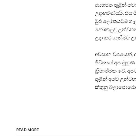
අයහපත තුළින් පව
උදාහරණයයි. එය මි
මුළු ලෝකයටම ගැලව
නොකළද, උන්වහන්
උදා කර ගැනීමට උ
අවසාන වශයෙන්, අ
ජීවිතයේ අප මුහු
ක්‍රියාත්මක වේ. 
තුළින් අපව උන්ව
කිතුනු බලාපොරොත
READ MORE