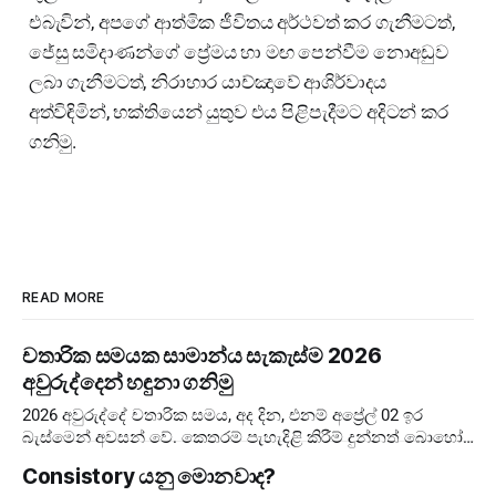
එබැවින්, අපගේ ආත්මික ජීවිතය අර්ථවත් කර ගැනීමටත්,
ජේසු සමිදාණන්ගේ ප්‍රේමය හා මඟ පෙන්වීම නොඅඩුව
ලබා ගැනීමටත්, නිරාහාර යාච්ඤාවේ ආශිර්වාදය
අත්විඳිමින්, භක්තියෙන් යුතුව එය පිළිපැදීමට අදිටන් කර
ගනිමු.
READ MORE
චතාරික සමයක සාමාන්ය සැකැස්ම 2026
අවුරුද්දෙන් හඳුනා ගනිමු
2026 අවුරුද්දේ චතාරික සමය, අද දින, එනම් අප්‍රේල් 02 ඉර
බැස්මෙන් අවසන් වේ. කෙතරම් පැහැදිළි කිරීම් දුන්නත් බොහෝ
අය දවස් ගණන පටලවා ගනිති. දවස් 40 ඉවරයි, නිරහාරය
Consistory යනු මොනවාද?