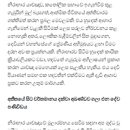
නිරාහාර යාච්ඤාව, කතෝලික සභාවේ ඉගැන්වීම් තුළ
ගැඹුරින් මුල් බැසගත්, ආත්මික ජීවිතයේ අත්තිවාරම
ශක්තිමත් කරන ප්‍රබල මෙවලමකි. එය හුදෙක් ආහාර
ගැනීමෙන් වැළකී සිටීමක් ලෙස සරලව නිර්වචනය කළ
නොහැකි අතර, ලෞකික බැඳීම්වලින් සිත මුදාගෙන,
දෙවියන් වහන්සේගේ ප්‍රේමණීය අභිමුඛයට ළඟා වීමට
දරන අවංක ප්‍රයත්නයකි. නිරාහාරව සිටීම හුදෙක් කායික
ක්‍රියාවලියකට වඩා, හදවතේ ගැඹුරුම අභිලාෂයන් ප්‍රකාශ
කරන යාච්ඤා මෙහෙයක් ලෙස සැලකිය හැකිය. එය දෙවි
පියාණන් සමඟ එක හදවතින් එක්වීමට ඇති දැඩි ආශාව
ප්‍රකට කරන උතුම් මාර්ගයකි.
අතීතයේ සිට වර්තමානය දක්වා අඛණ්ඩව ගලා එන දේව
පණිවිඩය
නිරාහාර යාච්ඤාවේ මූලාරම්භය සෙවීම සඳහා අප ශුද්ධ වූ