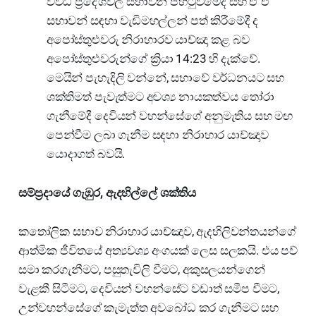
විවිධ ප්‍රදේශවල සභාවන් පිහිටුවීමේදී සහ ඒ ඒ
සභාවන් සඳහා වැඩිමහල්ලන් පත් කිරීමේදී ද
අපෝස්තුළුවරු නිරාහාරව යාච්ඤා කළ බව
අපෝස්තුළුවරුන්ගේ ක්‍රියා 14:23 හි දැක්වේ.
මෙයින් පැහැදිලි වන්නේ, සභාවේ වර්ධනයට සහ
ශක්තිමත් පැවැත්මට අවශ්‍ය නායකත්වය තෝරා
ගැනීමේදී දෙවියන් වහන්සේගේ අනුමැතිය සහ මඟ
පෙන්වීම ලබා ගැනීම සඳහා නිරාහාර යාච්ඤාව
යොදාගත් බවයි.
සම්ප්‍රදායේ ගැඹුර, ඇදහිල්ලේ ශක්තිය
කතෝලික සභාව නිරාහාර යාච්ඤාව, ඇදහිලිවන්තයන්ගේ
ආත්මික ජීවිතයේ අත්‍යවශ්‍ය අංගයක් ලෙස සලකයි. එය පව්
සමා කරගැනීමට, පසුතැවිලි වීමට, අකුසලයන්ගෙන්
වැළකී සිටීමට, දෙවියන් වහන්සේට වඩාත් සමීප වීමට,
උන්වහන්සේගේ කැමැත්ත අවබෝධ කර ගැනීමට සහ