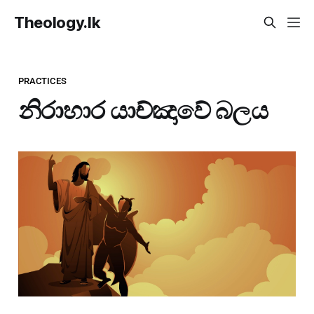
Theology.lk
PRACTICES
නිරාහාර යාච්ඤාවේ බලය