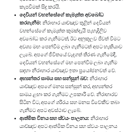
කැපවීමක් සිදු කරයි.
දෙවියන් වහන්සේගේ කැමැත්ත අවබෝධ
කරගැනීම:
නිරාහාර යාච්ඤාව තුළින් දෙවියන්
වහන්සේගේ කැමැත්ත කුමක්දැයි පැහැදිලිව
අවබෝධ කර ගැනීමටත්, ඊට අනුකූලව ජීවත් වීමට
අවශ්‍ය මඟ පෙන්වීම ලබා ගැනීමටත් අපට හැකියාව
ලැබේ. අපගේ ජීවිතයේ වැදගත් තීරණ ගැනීමේදී,
දෙවියන් වහන්සේගේ මඟ පෙන්වීම ලබා ගැනීම
සඳහා නිරාහාර යාච්ඤාව ඉතා ප්‍රයෝජනවත් වේ.
අභ්‍යන්තර සාමය සහ සන්සුන් බව:
නිරාහාර
යාච්ඤාව අපගේ මනස සන්සුන් කර, අභ්‍යන්තර
සාමය ළඟා කර ගැනීමට උපකාරී වේ. නිරාහාරව
සිටින විට, අපගේ ශරීරය සහ මනස විවේකීව තබා
ගැනීමට අපට අවස්ථාව ලැබේ.
ආත්මික විනය සහ ස්වයං පාලනය:
නිරාහාර
යාච්ඤාව අපට ආත්මික විනය සහ ස්වයං පාලනය