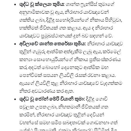
ශුද්ධ වූ ක්ලෙයා තුමිය:
ශාන්ත ෆ්‍රැන්සිස් තුමාගේ
අනුගාමිකාවක වූ ඇය, නිරාහාර යාච්ඤාවෙන්
ශක්තිය ලබා, දිළිඳු සහෝදරියන්ගේ නිකාය පිහිටුවා,
භක්තිමත් ජීවිතයක් ගත කළාය. ඇය ද නිරාහාර
යාච්ඤාවට ප්‍රමුඛස්ථානයක් දුන් බව සඳහන් වේ.
අවිලාවේ ශාන්ත තෙරේසා තුමිය:
නිරාහාර යාච්ඤාව
තුළින් ගැඹුරු ආත්මික අත්දැකීම් ලැබූ ඇය, කර්මෙල්
කන්‍යා සොහොයුරියන්ගේ නිකාය ප්‍රතිසංස්කරණය
කර, අදටත් බොහෝ දෙනෙකුට ආත්මික මඟ
පෙන්වීමක් සපයන ලියවිලි රැසක් රචනා කළාය.
ඇයගේ ලියවිලි තුළ නිරාහාර යාච්ඤාවේ වැදගත්කම
නිතර අවධාරණය කර ඇත.
ශුද්ධ වූ ජෝන් මේරි වියානි තුමා:
දිළිඳු ගොවි
පවුලක උපත ලබා, නිහතමානී ජීවිතයක් ගත
කරමින්, නිරාහාර යාච්ඤාව තුළින් දෙවියන්
වහන්සේ සමඟ සමීප සබඳතාවක් ගොඩනඟා ගත්
ශ්‍රේෂ්ඨ පියතුමෙකි. එතුමා නිරාහාරව සිටිමින්, දිගු