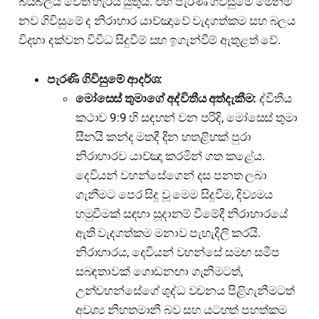
බයිබලය වෙත හැරිය යුතුය. එහි පැරණි ගිවිසුමේ මෙන්ම
නව ගිවිසුමේ ද නිරාහාර යාච්ඤාවේ වැදගත්කම සහ බලය
විදහා දක්වන විවිධ සිදුවීම් සහ ඉගැන්වීම් ඇතුළත් වේ.
පැරණි ගිවිසුමේ ආදර්ශ:
මෝසෙස් තුමාගේ අද්විතීය අත්දැකීම:
ද්විතීය
කථාව 9:9 හි සඳහන් වන පරිදි, මෝසෙස් තුමා
සීනයි කන්ද මතදී දින හතළිහක් පුරා
නිරාහාරව යාච්ඤා කරමින් ගත කළේය.
දෙවියන් වහන්සේගෙන් දස පනත ලබා
ගැනීමට පෙර සිදු වූ මෙම සිදුවීම, දිව්‍යමය
හමුවීමක් සඳහා සූදානම් වීමේදී නිරාහාරයේ
ඇති වැදගත්කම මනාව පැහැදිලි කරයි.
නිරාහාරය, දෙවියන් වහන්සේ සමඟ සමීප
සබඳතාවක් ගොඩනඟා ගැනීමටත්,
උන්වහන්සේගේ ශුද්ධ වචනය පිළිගැනීමටත්
අවශ්‍ය නිහතමානී බව සහ යටහත් පහත්කම