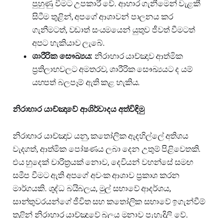
පුහුණු වීමට උපකාරී වේ. ආහාර ගැනීමෙන් වැළකී
සිටීම තුළින්, අපගේ ආශාවන් පාලනය කර
ගැනීමටත්, වඩාත් සංයමයෙන් යුතුව ජීවත් වීමටත්
අපට හැකියාව ලැබේ.
ශාරීරික සෞඛ්‍යය:
නිරාහාර යාච්ඤාව ආත්මික
ප්‍රතිලාභවලට අමතරව, ශාරීරික සෞඛ්‍යයට ද යම්
යහපත් බලපෑම් ඇති කළ හැකිය.
නිරාහාර යාච්ඤාවේ ආශිර්වාදය අත්විඳිමු
නිරාහාර යාච්ඤාව යනු, කතෝලික ඇදහිල්ලේ අතිශය
වැදගත්, ආත්මික පෝෂණය ලබා දෙන උතුම් පිළිවෙතකි.
එය හුදෙක් චාරිත්‍රයක් නොව, දෙවියන් වහන්සේ සමඟ
සමීප වීමට ඇති අපගේ අවංක ආශාව ප්‍රකාශ කරන
මාර්ගයකි. ශුද්ධ බයිබලය, මුල් සභාවේ ආදර්ශය,
සාන්තුවරයන්ගේ ජීවිත සහ කතෝලික සභාවේ ඉගැන්වීම්
තුළින් නිරාහාර යාච්ඤාවේ බලය මනාව පැහැදිලි වේ.