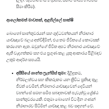
සීමා කිරීම).
ආලෝකමත් මාවතක්, ඇදහිල්ලේ සාක්ෂි
බොහෝ සාන්තුවරයන් සහ ශුද්ධවන්තයන් නිරාහාර
යාච්ඤාවේ බලය අත්විඳිමින්, එය තම ජීවිතයේ කොටසක්
කරගෙන ඇත. ඔවුන්ගේ ජීවිත අපට නිරාහාර යාච්ඤාවේ
ඇති වැදගත්කම සහ එය ප්‍රගුණ කළ යුතු ආකාරය පිළිබඳව
උතුම් ආදර්ශ සපයයි.
අසීසියේ ශාන්ත ෆ්‍රැන්සිස් තුමා:
දිළිඳුකම,
නිර්මලත්වය සහ කීකරුකම යන ත්‍රිවිධ ප්‍රතිඥා තුළ
ජීවත් වෙමින්, නිරාහාර යාච්ඤාවෙන් දෙවියන්
වහන්සේ සමඟ සමීප සබඳතාවක් පැවැත්වූ ශ්‍රේෂ්ඨ
සාන්තුවරයෙකි. එතුමා බොහෝ විට දින ගණන්
නිරාහාරව සිටිමින් යාච්ඤා කළ බව සඳහන් වේ.