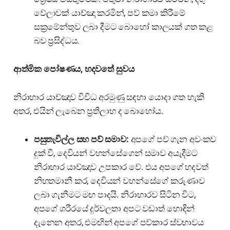
වේලාවක් යාච්ඤා කරමින්, පව් කමා කිරීමේ
සක්‍රමේන්තුව ලබා දීමට බොහෝ කාලයක් ගත කළ
බව ප්‍රසිද්ධය.
ආත්මික පෝෂණය, හදවතේ සුවය
නිරාහාර යාච්ඤාව විවිධ අරමුණු සඳහා යොදා ගත හැකි
අතර, එයින් ලැබෙන ප්‍රතිලාභ ද බොහෝය.
පසුතැවිල්ල සහ පව් සමාව:
අපගේ පව් ගැන අවංකව
දුක් වී, දෙවියන් වහන්සේගෙන් සමාව අයැදීමට
නිරාහාර යාච්ඤාව උපකාර වේ. එය අපගේ හදවත්
නිහතමානී කර, දෙවියන් වහන්සේගේ කරුණාව
ලබා ගැනීමට මඟ පාදයි. නිරාහාරව සිටින විට,
අපගේ ශරීරයේ දුර්වලතා අපට වඩාත් හොඳින්
දැනෙන අතර, එමඟින් අපගේ පව්කාර ස්වභාවය