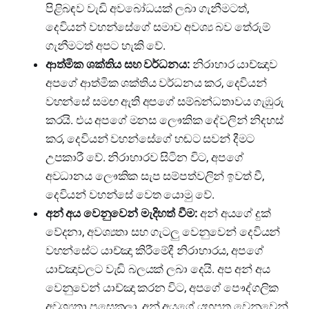
පිළිබඳව වැඩි අවබෝධයක් ලබා ගැනීමටත්,
දෙවියන් වහන්සේගේ සමාව අවශ්‍ය බව තේරුම්
ගැනීමටත් අපට හැකි වේ.
ආත්මික ශක්තිය සහ වර්ධනය:
නිරාහාර යාච්ඤාව
අපගේ ආත්මික ශක්තිය වර්ධනය කර, දෙවියන්
වහන්සේ සමඟ ඇති අපගේ සම්බන්ධතාවය ගැඹුරු
කරයි. එය අපගේ මනස ලෞකික දේවලින් නිදහස්
කර, දෙවියන් වහන්සේගේ හඬට සවන් දීමට
උපකාරී වේ. නිරාහාරව සිටින විට, අපගේ
අවධානය ලෞකික සැප සම්පත්වලින් ඉවත් වී,
දෙවියන් වහන්සේ වෙත යොමු වේ.
අන් අය වෙනුවෙන් මැදිහත් වීම:
අන් අයගේ දුක්
වේදනා, අවශ්‍යතා සහ ගැටලු වෙනුවෙන් දෙවියන්
වහන්සේට යාච්ඤා කිරීමේදී නිරාහාරය, අපගේ
යාච්ඤාවලට වැඩි බලයක් ලබා දෙයි. අප අන් අය
වෙනුවෙන් යාච්ඤා කරන විට, අපගේ පෞද්ගලික
අවශ්‍යතා පසෙකලා, අන් අයගේ යහපත වෙනුවෙන්