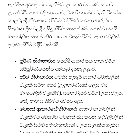
ආත්මික අරගල ජය ගැනීමට උපකාර වන බව සභාව
උගන්වයි. කතෝලික සභාව, චතාරික සමය වැනි විශේෂ
කාලවලදී නිරාහාරව සිටීමට දිරිමත් කරන අතර, එය
සිකුරාදා දිනවලදී ද සිදු කිරීම යහපත් බව පෙන්වා දෙයි.
කතෝලික සභාව නිරාහාර යාච්ඤාව විවිධ ආකාරවලින්
ප්‍රගුණ කිරීමට දිරි ගන්වයි.
පූර්ණ නිරාහාරය:
මෙහිදී ආහාර සහ පාන වර්ග
සම්පූර්ණයෙන්ම අත්හැර දමනු ලැබේ.
අර්ධ නිරාහාරය:
මෙහිදී ඇතැම් ආහාර වර්ගවලින්
වැළකී සිටින අතර (උදාහරණයක් ලෙස මස්
මාංශවලින් වැළකීම), සමහර දියර වර්ග (උදා: ජලය,
තේ) පානය කිරීමට අවසර ඇත.
වෙනත් ආකාරයේ නිරාහාර:
ආහාර පානවලින්
වැළකීමට අමතරව, වෙනත් ප්‍රිය කරන දේවල්වලින්
වැළකී සිටීම ද නිරාහාරයක් ලෙස සැලකිය හැකිය
(උදා: රූපවාහිනිය නැරඹීම, සමාජ මාධ්‍ය භාවිතය