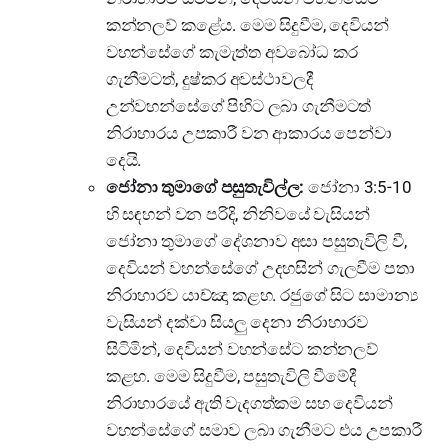
කන්නලව් කළේය. මෙම සිදුවීම, දෙවියන්
වහන්සේගේ කැමැත්ත අවබෝධ කර
ගැනීමටත්, දුෂ්කර අවස්ථාවලදී
උන්වහන්සේගේ පිහිට ලබා ගැනීමටත්
නිරාහාරය උපකාරී වන ආකාරය පෙන්වා
දෙයි.
ජෝනා තුමාගේ පසුතැවිල්ල:
ජෝනා 3:5-10
හි සඳහන් වන පරිදි, නිනිවයේ වැසියන්
ජෝනා තුමාගේ දේශනාව අසා පසුතැවිලි වී,
දෙවියන් වහන්සේගේ උදහසින් ගැලවීම පතා
නිරාහාරව යාච්ඤා කළහ. රජුගේ සිට සාමාන්‍ය
වැසියන් දක්වා සියලු දෙනා නිරාහාරව
සිටිමින්, දෙවියන් වහන්සේට කන්නලව්
කළහ. මෙම සිදුවීම, පසුතැවිලි වීමේදී
නිරාහාරයේ ඇති වැදගත්කම සහ දෙවියන්
වහන්සේගේ සමාව ලබා ගැනීමට එය උපකාරී