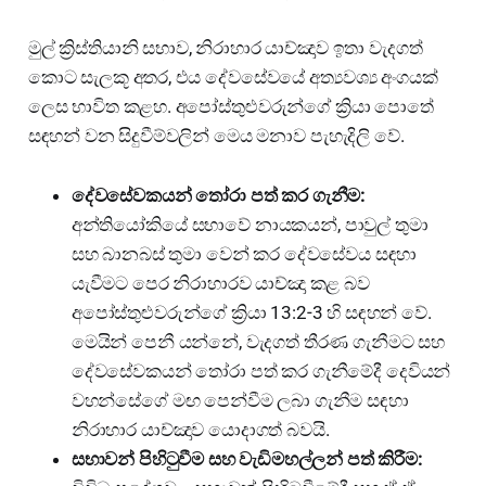
මුල් ක්‍රිස්තියානි සභාව, නිරාහාර යාච්ඤාව ඉතා වැදගත්
කොට සැලකූ අතර, එය දේවසේවයේ අත්‍යවශ්‍ය අංගයක්
ලෙස භාවිත කළහ. අපෝස්තුළුවරුන්ගේ ක්‍රියා පොතේ
සඳහන් වන සිදුවීම්වලින් මෙය මනාව පැහැදිලි වේ.
දේවසේවකයන් තෝරා පත් කර ගැනීම:
අන්තියෝකියේ සභාවේ නායකයන්, පාවුල් තුමා
සහ බානබස් තුමා වෙන් කර දේවසේවය සඳහා
යැවීමට පෙර නිරාහාරව යාච්ඤා කළ බව
අපෝස්තුළුවරුන්ගේ ක්‍රියා 13:2-3 හි සඳහන් වේ.
මෙයින් පෙනී යන්නේ, වැදගත් තීරණ ගැනීමට සහ
දේවසේවකයන් තෝරා පත් කර ගැනීමේදී දෙවියන්
වහන්සේගේ මඟ පෙන්වීම ලබා ගැනීම සඳහා
නිරාහාර යාච්ඤාව යොදාගත් බවයි.
සභාවන් පිහිටුවීම සහ වැඩිමහල්ලන් පත් කිරීම: