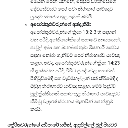
මෙයින් පෙනී යන්නේ, ජේසුස් වහන්සේගේ
දේවසේවයට පෙර පවා නිරාහාර යාච්ඤාව
යුදෙව් සමාජය තුළ පැවති බවයි.
අපෝස්තුළුවරුන්ගේ අත්දැකීම්:
අපෝස්තුළුවරුන්ගේ ක්‍රියා 13:2-3 හි සඳහන්
වන පරිදි, අන්තියෝකියේ සභාවේ නායකයන්,
පාවුල් තුමා සහ බානබස් තුමා මිෂනාරි සේවය
සඳහා තෝරා ගැනීමට පෙර නිරාහාරව යාච්ඤා
කළහ. තවද, අපෝස්තුළුවරුන්ගේ ක්‍රියා 14:23
හි දැක්වෙන පරිදි, විවිධ ප්‍රදේශවල සභාවන්
පිහිටුවීමේදී සහ වැඩිමහල්ලන් පත් කිරීමේදී ද
ඔවුහු නිරාහාරව යාච්ඤා කළහ. මෙම සිදුවීම්,
මුල් ක්‍රිස්තියානි සභාව තුළ නිරාහාර යාච්ඤාවට
හිමි වූ වැදගත් ස්ථානය මැනවින් පෙන්නුම්
කරයි.
ප්‍රේරිතවරුන්ගේ අඩිපාරේ යමින්, ඇදහිල්ලේ මුල් පියවර