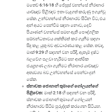
මතෙව් 6:16-18 හි ජේසුස් වහන්සේ නිරාහාර
යාච්ඤාව පිළිබඳව ඉතා වැදගත් කරුණු ඉගැන්වූ
සේක. උන්වහන්සේ නිරාහාරව සිටින විට, එය
අන් අයට පෙන්වීම සඳහා නොව, දෙවි
පියාණන් වහන්සේ සමඟ ඇති පෞද්ගලික
සම්බන්ධතාවය ශක්තිමත් කර ගැනීම සඳහා
සිදු කළ යුතු බව අවධාරණය කළ සේක. තවද,
මාක් 9:29 හි සඳහන් වන පරිදි, ඇතැම් දුෂ්ට
බලවේග පලවා හැරීමට සහ ආත්මික
ජයග්‍රහණ ලබා ගැනීමට නිරාහාර යාච්ඤාව
අත්‍යවශ්‍ය බව උන්වහන්සේ පෙන්වා දුන්
සේක.
ස්නාවක ජොහාන් තුමාගේ ගෝලයන්ගේ
පිළිවෙත:
මාක් 2:18 හි සඳහන් වන පරිදි,
ස්නාවක ජොහාන් තුමාගේ ගෝලයන්
නිරාහාරව සිටීම පුරුද්දක් කරගෙන සිටියහ.