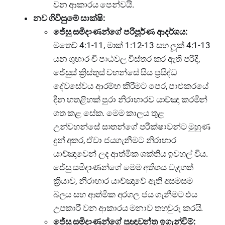
වන ආකාරය පෙන්වයි.
නව ගිවිසුමේ සාක්ෂි:
ජේසු සමිදාණන්ගේ පරිපූර්ණ ආදර්ශය:
මතෙව් 4:1-11, මාක් 1:12-13 සහ ලූක් 4:1-13
යන ශුභාරංචි පාඨවල විස්තර කර ඇති පරිදි,
ජේසුස් ක්‍රිස්තුස් වහන්සේ සිය ප්‍රසිද්ධ
දේවසේවය ආරම්භ කිරීමට පෙර, පාළුකරයේ
දින හතළිහක් පුරා නිරාහාරව යාච්ඤා කරමින්
ගත කළ සේක. මෙම කාලය තුළ
උන්වහන්සේ සාතන්ගේ පරීක්ෂාවන්ට මුහුණ
දුන් අතර, ඒවා ජයගැනීමට නිරාහාර
යාච්ඤාවෙන් ලද ආත්මික ශක්තිය ඉවහල් විය.
ජේසු සමිදාණන්ගේ මෙම අතිශය වැදගත්
ක්‍රියාව, නිරාහාර යාච්ඤාවේ ඇති අසමසම
බලය සහ ආත්මික අරගල ජය ගැනීමට එය
උපකාරී වන ආකාරය මනාව තහවුරු කරයි.
ජේසු සමිදාණන්ගේ ප්‍රඥාවන්ත ඉගැන්වීම්: