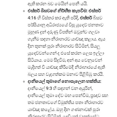
ඇති කරන බව මෙයින් පෙනී යයි.
එස්තර් බිසවගේ නිර්භීත කැපවීම:
එස්තර්
4:16 හි විස්තර කර ඇති පරිදි,
එස්තර්
බිසව
පර්සියානු අධිරාජ්‍යයේ විසූ යුදෙව් ජනතාව
මුහුණ දුන් දරුණු විපතින් ඔවුන්ව ගලවා
ගැනීම සඳහා නිරාහාරව යාච්ඤා කළාය. ඇය
දින තුනක් පුරා නිරාහාරව සිටිමින්, සියලු
යුදෙව්වන්ගෙන් ද එසේ කරන ලෙස ඉල්ලා
සිටියාය. මෙම සිදුවීම, අන් අය වෙනුවෙන්
මැදිහත් වී යාච්ඤා කිරීමේදී නිරාහාරයේ ඇති
බලය සහ වැදගත්කම මනාව පිළිබිඹු කරයි.
දානියෙල් තුමාගේ නොසැලෙන භක්තිය:
දානියෙල් 9:3 හි සඳහන් වන අයුරින්,
දානියෙල් තුමා දේව මඟ පෙන්වීම, ප්‍රඥාව සහ
තම ජනතාවගේ විමුක්තිය පතා නිරාහාරව
යාච්ඤා කළේය. ඔහු දින ගණනාවක් පුරා
නිරාහාරව සිටිමින්, දෙවියන් වහන්සේට