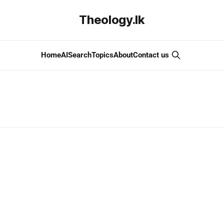
Theology.lk
Home
AI
Search
Topics
About
Contact us