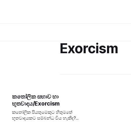
Exorcism
කතෝලික සභාව හා
භූතවාදය/Exorcism
කතෝලික පියතුමෙකුට හිතුමතේ
භූතවාදයකට සම්බන්ධ විය හැකිද?
කතෝලික සභාවේ කැනොන් නීතිය
අනුව අදාළ ප්‍රාදේශීය බිශොප්වරයාගේ