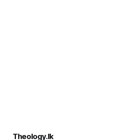
අනුමැති
Theology.lk