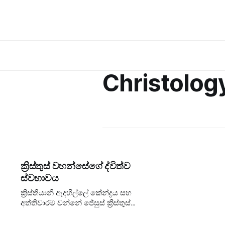
Christolog
ක්‍රිස්තුස් වහන්සේගේ ද්විත්ව
ස්වභාවය
ක්‍රිස්තියානි ඇදහිල්ලේ කේන්ද්‍රය සහ
අත්තිවාරම වන්නේ ජේසුස් ක්‍රිස්තුස්
වහන්සේ කවුරුන්ද යන ප්‍රශ්නයයි.
උන්වහන්සේ හුදෙක් ශ්‍රේෂ්ඨ ගුරු