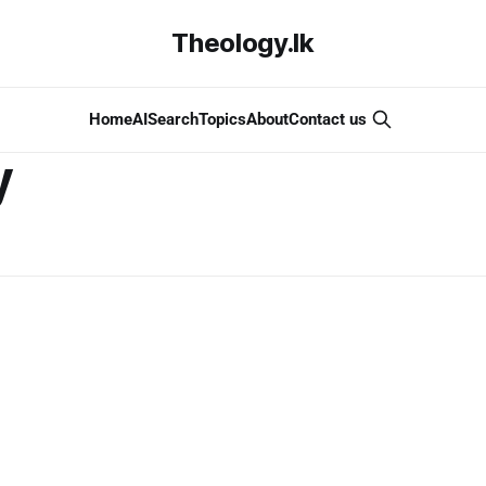
Theology.lk
Home
AI
Search
Topics
About
Contact us
y