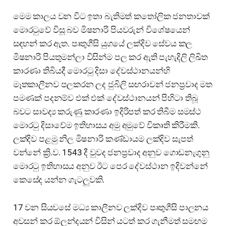
මෙම කාලය වන විට ඉතා බැතිමත් කතෝලික ජනතාවක්
මොරටුවේ විසූ බව මිෂනාරි පියවරුන් විශේෂයෙන්
සඳහන් කර ඇත. පෘතුගීසි යුගයේ ලක්දිව සේවය කල
මිෂනාරි පියතුමන්ලා විසින්ම පල කර ඇති පැහැදිලි ලිඛිත
කාරණා තිබියදී මොරටු දිසා දේවස්ථානයන්හි
මෑතකාලීනව පලකරන ලද ජුබිලි සඟරාවන් ජනප්‍රවාද මත
පමණක් පදනම්ව එක් එක් දේවස්ථානයන් පිහිටා තිබූ
බවට සාවද්‍ය කරුණු කාරණා ඉදිරිපත් කර තිබීම සමස්ථ
මොරටු දිසාවේම ඉතිහාසය අමු අමුවේ විකෘති කිරීමකි.
ලක්දිව පළමු නිල මිෂනාරි කණ්ඩායම ලක්දිව සැපත්
වන්නේ ක්‍රි.ව. 1543 දී වුවද ජනප්‍රවාද අනුව ගොඩනැගුනු
මොරටු ඉතිහාසය අනුව ඊට පෙර දේවස්ථාන ඉදිවන්නේ
කෙසේද යන්න ගැටලුවකි.
17 වන සියවසේ මධ්‍ය කාලීනව ලක්දිව පෘතුගීසි පාලනය
අවසන් කර ඕලන්දයන් විසින් යටත් කර ගැනීමත් සමඟම