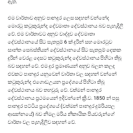
ඇත.
එම වාර්තාව අනුව පානදුර ලෙස සඳහන් වන්නේද
මොරටු කටුකුරුන්ද දේවමාතා දේවස්ථානය බව පැහැදිලි
වේ. එම වාර්තාවට අනුව වාද්දුව දේවමාතා
දේවස්ථානයේ සිට සැතපුම් 6 ක් දුරින් සහ මොරටුව
සාන්ත සෙබස්තියන් දේවස්ථානයේ සිට සැතපුම් දෙකක
දුරින් වෙරළ දෙසට කටුකුරුන්ද දේවස්ථානය පිහිටා තිබූ
බව සඳහන් වේ. එම දුර ප්‍රමාණයන් අනුව බලන කලද
එවකට පානදුර යනුවෙන් වාර්තා වල සඳහන් වන්නේ
කටුකුරුන්ද එගොඩඋයන ප්‍රදේශයේ පිහිටා තිබූ
දේවස්ථානය බව තහවුරු වේ. වත්මන් පානදුර
දේවස්ථානය ප්‍රථමයෙන් ඉදිවන්නේ ක්‍රි.ව. 1850 න් පසු
පානදුර පට්ටිය ප්‍රදේශයේ (වත්මන් පානදුර දුම්රියපල
ආසන්නයේ) බව නිමල මරිය නිකායික පියවරුන්ගේ
වාර්තා වල පැහැදිලිව සඳහන් වේ.