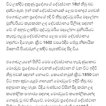
විට ලක්දිව දකුණු ප්‍රදේශයේ දේවස්ථාන 18ක් තිබූ බව
දක්වා ඇත. ඉන් එක් දේවස්ථානයක් ලෙස පානදුර හෙවත්
එගොඩඋයන ප්‍රදේශයේ ඉදි වී තිබූ ශුද්ධවූ මරිය මදලේනා
මුනිවරියට කැපකරන ලද දේවස්ථානය පිලිබඳ සඳහන්
වේ. ඒ අනුව ලක්දිව ශුද්ධවූ මරිය මදලේනා මුනිවරියට
කැපවූ පළමු දේවස්ථානය ලෙස මෙම දේවස්ථානය
හඳුන්වා දිය හැක. ක්‍රි.ව 1602 වසරේදීම ජේසු නිකායික
මිෂනාරි පියවරුන් ලක්දිව සැපත්විමද සිදු විය.
එගොඩඋයනේ පිහිටි මෙම දේවස්ථානය හැරුණුකොට
මොරටුව ප්‍රදේශයේ වෙනත් දේවස්ථාන ඒ වන විට ඉදිවී
තිබූ බවක් සඳහන් නොවේ. කෙසේ නමුත් ක්‍රි.ව.1850 වන
විට ඉතා කුඩා යැදුම් ගෘහයන් මොරටුවේ ඉදිවී තිබූ බව
අනුමාන කල හැක. වීදිය බණ්ඩාර විසින් සිදු කරන ලද
කතෝලික සංහාරය සඳහාද මොරටුවේ කතෝලිකයන්ද
ගොදුරු වූ බව කියැවේ. මොරටුව ප්‍රදේශයේ දේවස්ථාන