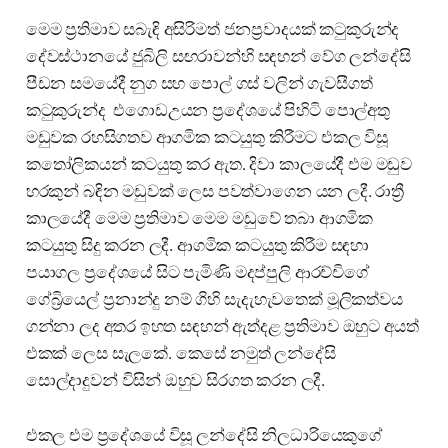
මෙම ප්‍රතිමාව සබැඳි අසිරිමත් ජනප්‍රවාදයක් කටුකුරුන්ද
දේවස්ථානයේ ජුබිලි සඟරාවන්හි සඳහන් වේග ලන්දේසි
පීඩන සමයේදී නුග සහ පොල් ගස් වලින් ගැවසීගත්
කටුකුරුන්ද එගොඩඋයන ප්‍රදේශයේ පිහිටි පොල්අතු
මඩුවක රහසිගතව ආගමික කටයුතු කිරීමට එකල විසූ
කතෝලිකයන් කටයුතු කර ඇත. දිවා කාලයේදී එම මඩුව
හරකුන් බඳින මඩුවක් ලෙස පවත්වාගෙන යන ලදී. රාත්‍රී
කාලයේදී මෙම ප්‍රතිමාව මෙම මඩුවේ තබා ආගමික
කටයුතු සිදු කරන ලදී. ආගමික කටයුතු කිරීම සඳහා
පයාගල ප්‍රදේශයේ සිට පැමිණි මදප්පුලි ආරච්චිගේ
ගේබ්‍රියෙල් ප්‍රනාන්දු නම් ගිහි සැදැහැවතෙක් මූලිකත්වය
ගන්නා ලද අතර ඉහත සඳහන් ඇත්දළ ප්‍රතිමාව ඔහුට අයත්
එකක් ලෙස සැලකේ. කෙසේ නමුත් ලන්දේසි
සොල්දාදුවන් විසින් ඔහුව සිරගත කරන ලදී.
එකල එම ප්‍රදේශයේ විසූ ලන්දේසි නිලධාරියෙකුගේ