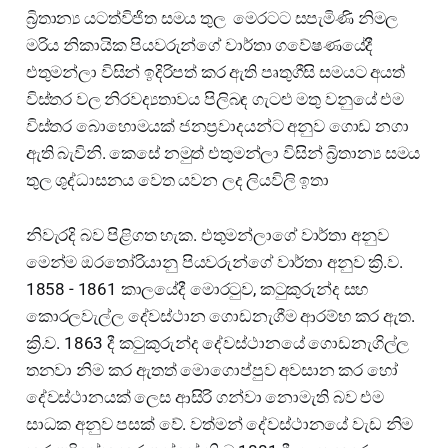
බ්‍රිතාන්‍ය යටත්විජිත සමය තුල මෙරටට සපැමිණි නිමල
මරිය නිකායික පියවරුන්ගේ වාර්තා ගවේෂණයේදී
එතුමන්ලා විසින් ඉදිරිපත් කර ඇති පෘතුගීසි සමයට අයත්
විස්තර වල නිරවද්‍යතාවය පිලිබඳ ගැටළු මතු වනුයේ එම
විස්තර බොහොමයක් ජනප්‍රවාදයන්ට අනුව ගොඩ නගා
ඇති බැවිනි. කෙසේ නමුත් එතුමන්ලා විසින් බ්‍රිතාන්‍ය සමය
තුල ශුද්ධාසනය වෙත යවන ලද ලියවිලි ඉතා
නිවැරදි බව පිළිගත හැක. එතුමන්ලාගේ වාර්තා අනුව
මෙන්ම ඔරතෝරියානු පියවරුන්ගේ වාර්තා අනුව ක්‍රි.ව.
1858 - 1861 කාලයේදී මොරටුව, කටුකුරුන්ද සහ
කොරලවැල්ල දේවස්ථාන ගොඩනැගීම ආරම්භ කර ඇත.
ක්‍රි.ව. 1863 දී කටුකුරුන්ද දේවස්ථානයේ ගොඩනැගිල්ල
තනවා නිම කර ඇතත් මොගොප්පුව අවසාන කර හෝ
දේවස්ථානයක් ලෙස ආසිරි ගන්වා නොමැති බව එම
සාධක අනුව පසක් වේ. වත්මන් දේවස්ථානයේ වැඩ නිම