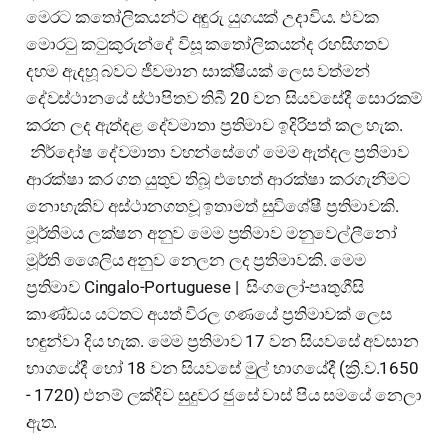
මෙරට කතෝලිකයන්ට අඳුරු යුගයක් උදාවිය. එවක
මොරටු කටුකුරුන්දේ විසූ කතෝලිකයන්ද රහසිගතව
දහම ඇදහූ බවට ජීවමාන සාක්ෂියක් ලෙස වත්මන්
දේවස්ථානයේ ස්ථාපිතව තිබී 20 වන සියවසේදී සොරකම්
කරන ලද ඇත්දළ දේවමාතා ප්‍රතිමාව ඉදිරිපත් කල හැක.
නිර්දෝෂ දේවමාතා වහන්සේගේ මෙම ඇත්දල ප්‍රතිමාව
ආරක්ෂා කර ගත යුතුව තිබූ එහෙත් ආරක්ෂා කරගැනීමට
නොහැකිව අස්ථානගතවූ ඉතාමත් සුවිශේෂී ප්‍රතිමාවකි.
මූර්තිමය ලක්ෂන අනුව මෙම ප්‍රතිමාව මනුවෙල්ලීනෝ
මූර්ති ශෛලිය අනුව නෙලන ලද ප්‍රතිමාවකි. මෙම
ප්‍රතිමාව Cingalo-Portuguese | සිංගලෝ-පෘතුගීසි
කාණ්ඩය යටතට අයත් විරල ගණයේ ප්‍රතිමාවක් ලෙස
හඳුන්වා දිය හැක. මෙම ප්‍රතිමාව 17 වන සියවසේ අවසාන
භාගයේදී හෝ 18 වන සියවසේ මුල් භාගයේදී (ක්‍රි.ව.1650
- 1720) එනම් ලක්දිව සුදුවර ජුසේ වාස් පිය සමයේ නෙලා
ඇත.