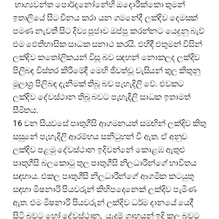
භාග්‍යවන්ත පොර්දනෝනේහි ඔදොරීක්කො තුමන්
ඉතාලියේ සිට චීනය කරා යන ගමනේදී ලක්දිව දෙමසක්
පමණ නැවතී සිට දිව්‍ය පූජාව ඔප්පු කරන්නට යෙදුනු බැව්
එම ඵෙතිහාසික සාධක සනාථ කරයි. එහිදී එතුමන් විසින්
ලක්දිව කතෝලිකයන් විසූ බව සඳහන් නොකලද ලක්දිව
පිලිබඳ විස්තර කිරීමේදී මෙහි ජීවත්වූ වැසියන් තුල කිතුනු
මූලාශ්‍ර පිලිබඳ දැනීමක් තිබූ බව පැහැදිලි වේ. එවකට
ලක්දිව දේවස්ථාන තිබූ බවට පැහැදිලි සාධක ඉතාමත්
සීමිතය.
16 වන සියවසේ පෘතුගීසි ආගමනයත් සමඟින් ලක්දිව කිතු
සසුනේ පැහැදිලි ආරම්භය සනිටුහන් වී ඇත. ඒ අනුව
ලක්දිව පළමු දේවස්ථාන ඉදිවන්නේ කොළඹ ඇතුළු
පෘතුගීසි බලකොටු තුල පෘතුගීසි නිලධාරීන්ගේ භාවිතය
සඳහාය. එකල පෘතුගීසි නිලධාරීන්ගේ ආගමික කටයුතු
සඳහා මිෂනාරි පියවරුන් කිහිපදෙනෙක් ලක්දිව පැමිණ
ඇත. එම මිෂනාරි පියවරුන් ලක්දිව ධර්ම දානයේ යෙදී
සිටි බවට හෝ දේවස්ථාන, යැදුම් ගෘහයන් ඉදි කල බවට