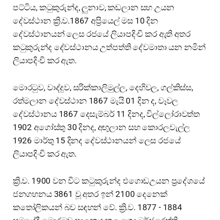
පට්ටිය, කටුකුරුන්ද, ලුනාව, කඩලාන සහ උයන
දේවස්ථාන ක්‍රි.ව.1867 අප්‍රියෙල් මස 10 දින
දේවස්ථානයන් ලෙස රජයේ ලියාපදිංචි කර ඇති අතර
කටුකුරුන්ද දේවස්ථානය උත්පත්ති දේවමාතා යන නමින්
ලියාපදිංචි කර ඇත.
මොරටුව, වාද්දුව, සරික්කාලිමුල්ල, දෙහිවල, ගල්කිස්ස,
රත්මලාන දේවස්ථාන 1867 මැයි 01 දින ද, වෑවල
දේවස්ථානය 1867 දෙසැම්බර් 11 දිනද, විල්ලෝරාවත්ත
1902 අගෝස්තු 30 දිනද, අඟුලාන සහ කොරලවැල්ල
1926 මාර්තු 15 දිනද දේවස්ථානයන් ලෙස රජයේ
ලියාපදිංචි කර ඇත.
ක්‍රි.ව. 1900 වන විට කටුකුරුන්ද එගොඩඋයන ප්‍රදේශයේ
ජනගහනය 3861 වූ අතර ඉන් 2100 දෙනෙක්
කතෝලිකයන් බව සඳහන් වේ. ක්‍රි.ව. 1877 - 1884