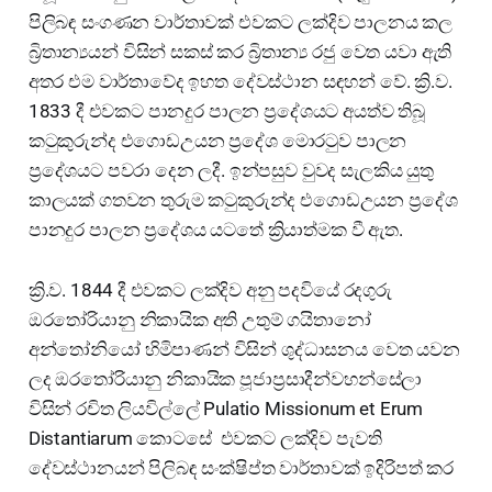
පිලිබඳ සංගණන වාර්තාවක් එවකට ලක්දිව පාලනය කල
බ්‍රිතාන්‍යයන් විසින් සකස් කර බ්‍රිතාන්‍ය රජු වෙත යවා ඇති
අතර එම වාර්තාවේද ඉහත දේවස්ථාන සඳහන් වේ. ක්‍රි.ව.
1833 දී එවකට පානදුර පාලන ප්‍රදේශයට අයත්ව තිබූ
කටුකුරුන්ද එගොඩඋයන ප්‍රදේශ මොරටුව පාලන
ප්‍රදේශයට පවරා දෙන ලදී. ඉන්පසුව වුවද සැලකිය යුතු
කාලයක් ගතවන තුරුම කටුකුරුන්ද එගොඩඋයන ප්‍රදේශ
පානදුර පාලන ප්‍රදේශය යටතේ ක්‍රියාත්මක වී ඇත.
ක්‍රි.ව. 1844 දී එවකට ලක්දිව අනු පදවියේ රදගුරු
ඔරතෝරියානු නිකායික අති උතුම් ගයිතානෝ
අන්තෝනියෝ හිමිපාණන් විසින් ශුද්ධාසනය වෙත යවන
ලද ඔරතෝරියානු නිකායික පූජාප්‍රසාදීන්වහන්සේලා
විසින් රචිත ලියවිල්ලේ Pulatio Missionum et Erum
Distantiarum කොටසේ එවකට ලක්දිව පැවති
දේවස්ථානයන් පිලිබඳ සංක්ෂිප්ත වාර්තාවක් ඉදිරිපත් කර