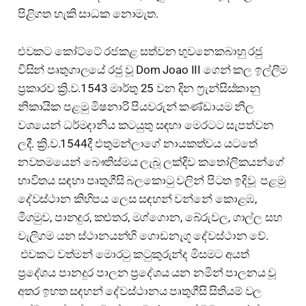
පිළිගත හැකි සාධක නොමැත.
එවකට කෝට්ටේ රජකළ සත්වන භුවනෙකබාහු රජු
විසින් පෘතුගාලයේ රජු වූ Dom Joao III ගෙන් කල ඉල්ලීම
ප්‍රකාරව ක්‍රි.ව.1543 මාර්තු 25 වන දින ෆ්‍රැන්සිස්කානු
නිකායික පළමු මිෂනාරි පියවරුන් කණ්ඩායම නිල
වශයෙන් ධර්මදානිය කටයුතු සඳහා මෙරටට සැපත්වන
ලදී. ක්‍රි.ව.1544දී එතුමන්ලාගේ නායකත්වය යටතේ
නවතමයෙන් බෞතිස්මය ලැබූ ලක්දිව කතෝලිකයන්ගේ
භාවිතය සඳහා පෘතුගීසි බලකොටු වලින් පිටත ඉදිවූ පළමු
දේවස්ථාන කිහිපය ලෙස සඳහන් වන්නේ කොළඹ,
මීගමුව, පානදුර, කළුතර, මග්ගොන, බේරුවල, ගාල්ල සහ
වැලිගම යන ස්ථානයන්හි ගොඩනැගූ දේවස්ථාන වේ.
එවකට වත්මන් මොරටු කටුකුරුන්ද මිසමට අයත්
ප්‍රදේශය පානදුර පාලන ප්‍රදේශය යන නමින් පාලනය වූ
අතර ඉහත සඳහන් දේවස්ථානය පෘතුගීසි සිතියම් වල