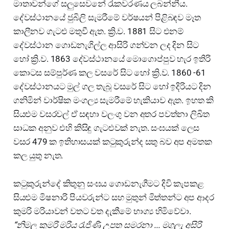
මාතාවන්ගේ සලුසෙවනේ රැකවරණය ලබන්නීය.
දේවස්ථානයේ ජුබිලි සැමරීමේ වර්ෂයන් පිළිබඳව මෑත
කාලීනව ගැටළු මතුවී ඇත. ක්‍රි.ව. 1881 සිට එනම්
දේවස්ථාන ගොඩනැගිල්ල ආසිරි ගන්වන ලද දින සිට
හෝ ක්‍රි.ව. 1863 දේවස්ථානයේ මොගොප්පුව හැර ඉතිරි
කොටස සම්පුර්ණ කල වසරේ සිට හෝ ක්‍රි.ව. 1860 -61
දේවස්ථානයට මුල් ගල තැබූ වසරේ සිට හෝ ඉදිරියට දින
ගනිමින් වාර්ෂික මංගල්‍ය සැමරීමේ හැකියාව ඇත. ඉහත කි
සියළුම වසරවල් ඒ සඳහා වලංගු වන අතර පවත්නා ලිඛිත
සාධක අනුව එහි කිසිඳු ගැටළුවක් නැත. සංඝයක් ලෙස
වසර 479 ක ඉතිහාසයක් කටුකුරුන්ද සතු බව අප අමතක
කල යුතු නැත.
කටුකුරුන්දේ කිතුනු සංඝය ගොඩනැගීමට දිවි කැපකළ
සියළුම මිෂනාරි පියවරුන්ට සහ මුතුන් මිත්තන්ට අප ආදර
කුමරි මරියාවන් වතට වත දැකීමේ භාග්‍ය හිමිවේවා.
“නිමල කුමරි මරිය රැජිණි උපත සමරනා ... මගුලැ අසිරි