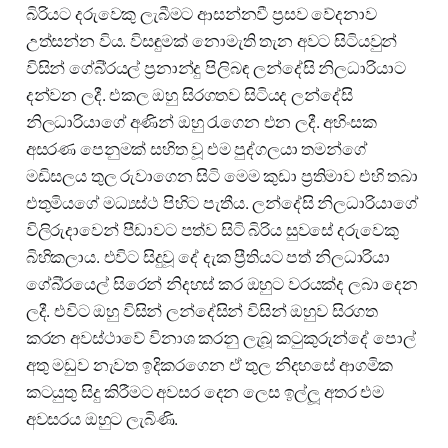
බිරියට දරුවෙකු ලැබීමට ආසන්නවී ප්‍රසව වේදනාව
උත්සන්න විය. විසඳුමක් නොමැති තැන අවට සිටියවුන්
විසින් ගේබි්‍රයල් ප්‍රනාන්දු පිලිබඳ ලන්දේසි නිලධාරියාට
දන්වන ලදී. එකල ඔහු සිරගතව සිටියද ලන්දේසි
නිලධාරියාගේ අණින් ඔහු රැගෙන එන ලදී. අහිංසක
අසරණ පෙනුමක් සහිත වූ එම පුද්ගලයා තමන්ගේ
මඩිසලය තුල රුවාගෙන සිටි මෙම කුඩා ප්‍රතිමාව එහි තබා
එතුමියගේ මධ්‍යස්ථ පිහිට පැතීය. ලන්දේසි නිලධාරියාගේ
විලිරුදාවෙන් පීඩාවට පත්ව සිටි බිරිය සුවසේ දරුවෙකු
බිහිකලාය. එවිට සිදුවූ දේ දැක ප්‍රීතියට පත් නිලධාරියා
ගේබි්‍රයෙල් සිරෙන් නිදහස් කර ඔහුට වරයක්ද ලබා දෙන
ලදී. එවිට ඔහු විසින් ලන්දේසින් විසින් ඔහුව සිරගත
කරන අවස්ථාවේ විනාශ කරනු ලැබූ කටුකුරුන්දේ පොල්
අතු මඩුව නැවත ඉදිකරගෙන ඒ තුල නිදහසේ ආගමික
කටයුතු සිදු කිරීමට අවසර දෙන ලෙස ඉල්ලූ අතර එම
අවසරය ඔහුට ලැබිණි.