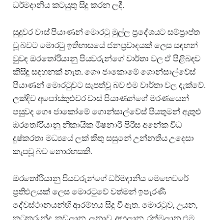
ධර්මදානිය කටයුතු සිදු කරන ලදී.
සුදුවර වාස් පියාණන් මොරටු මුල්ල ප්‍රදේශයට සම්ප්‍රාප්ත
වූ බවට මොරටු ඉතිහාසයේ ජනප්‍රවාදයක් ලෙස සඳහන්
වුවද ඔරතෝරියානු පියවරුන්ගේ වාර්තා වල ඒ පිළිබඳව
කිසිඳු සඳහනක් නැත. ගෞ ජාකොමේ ගොන්සාල්වේස්
පියාණන් මොරටුවට සැපත්වූ බව එම වාර්තා වල දැක්වේ.
ලක්දිව අපෝස්තුළුවර වාස් පියාණන්ගේ මරණයෙන්
පසුවද ගෞ ජාකෝමේ ගොන්සාල්වේස් පියතුමන් ඇතුළු
ඔරතෝරියානු නිකායික මිෂනාරි පිරිස අනේක විධ
දුෂ්කරතා මධ්‍යයේ ලක් කිතු සසුනේ උන්නතිය උදෙසා
කැපවූ බව නොරහසකි.
ඔරතෝරියානු පියවරුන්ගේ ධර්මදානිය මෙහෙවරේ
ප්‍රතිඵලයක් ලෙස මොරටුවේ වත්මන් ඉපැරණි
දේවස්ථානයන්හි ආරම්භය සිදු වී ඇත. මොරටුව, උයන,
කටුකුරුන්ද, කඩලාන, ලුනාව, අඟුලාන, රත්මලාන එම