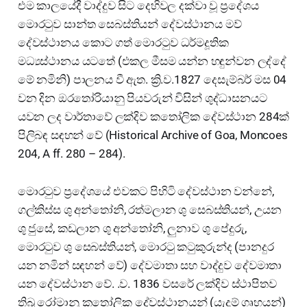
එම කාලයේදී වාද්දුව සිට දෙහිවල දක්වා වූ ප්‍රදේශය
මොරටුව සාන්ත සෙබස්තියන් දේවස්ථානය මව්
දේවස්ථානය කොට ගත් මොරටුව ධර්මදූතික
මධ්‍යස්ථානය යටතේ (එකල මීසම යන්න හඳුන්වන ලද්දේ
මේ නමිනි) පාලනය වී ඇත. ක්‍රි.ව.1827 දෙසැම්බර් මස 04
වන දින ඔරතෝරියානු පියවරුන් විසින් ශුද්ධාසනයට
යවන ලද වාර්තාවේ ලක්දිව කතෝලික දේවස්ථාන 284ක්
පිලිබඳ සඳහන් වේ (Historical Archive of Goa, Moncoes
204, A ff. 280 – 284).
මොරටුව ප්‍රදේශයේ එවකට පිහිටි දේවස්ථාන වන්නේ,
ගල්කිස්ස ශු අන්තෝනි, රත්මලාන ශු සෙබස්තියන්, උයන
ශු ජුසේ, කඩලාන ශු අන්තෝනි, ලුනාව ශු පේදුරු,
මොරටුව ශු සෙබස්තියන්, මොරටු කටුකුරුන්ද (පානදුර
යන නමින් සඳහන් වේ) දේවමාතා සහ වාද්දුව දේවමාතා
යන දේවස්ථාන වේ. .ව. 1836 වසරේ ලක්දිව ස්ථාපිතව
තිබූ රෝමානු කතෝලික දේවස්ථානයන් (යැදුම් ගෘහයන්)