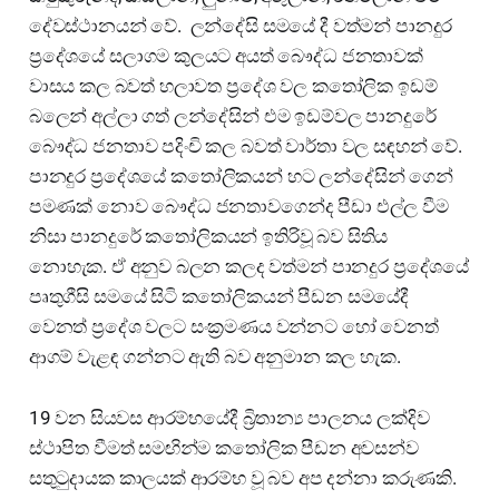
දේවස්ථානයන් වේ. ලන්දේසි සමයේ දී වත්මන් පානදුර
ප්‍රදේශයේ සලාගම කුලයට අයත් බෞද්ධ ජනතාවක්
වාසය කල බවත් හලාවත ප්‍රදේශ වල කතෝලික ඉඩම්
බලෙන් අල්ලා ගත් ලන්දේසින් එම ඉඩම්වල පානදුරේ
බෞද්ධ ජනතාව පදිංචි කල බවත් වාර්තා වල සඳහන් වේ.
පානදුර ප්‍රදේශයේ කතෝලිකයන් හට ලන්දේසින් ගෙන්
පමණක් නොව බෞද්ධ ජනතාවගෙන්ද පීඩා එල්ල වීම
නිසා පානදුරේ කතෝලිකයන් ඉතිරිවූ බව සිතිය
නොහැක. ඒ අනුව බලන කලද වත්මන් පානදුර ප්‍රදේශයේ
පෘතුගීසි සමයේ සිටි කතෝලිකයන් පීඩන සමයේදී
වෙනත් ප්‍රදේශ වලට සංක්‍රමණය වන්නට හෝ වෙනත්
ආගම් වැළඳ ගන්නට ඇති බව අනුමාන කල හැක.
19 වන සියවස ආරම්භයේදී බ්‍රිතාන්‍ය පාලනය ලක්දිව
ස්ථාපිත වීමත් සමඟින්ම කතෝලික පීඩන අවසන්ව
සතුටුදායක කාලයක් ආරම්භ වූ බව අප දන්නා කරුණකි.