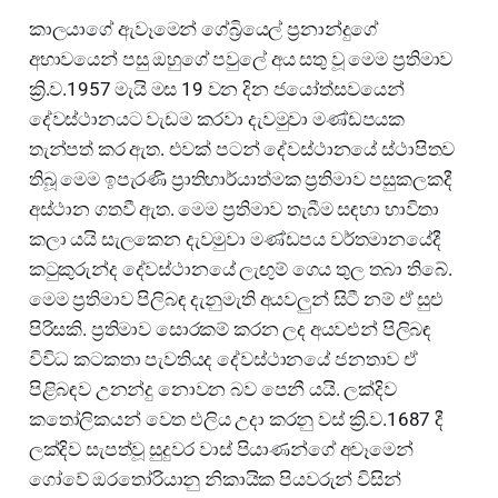
කාලයාගේ ඇවෑමෙන් ගේබ්‍රියෙල් ප්‍රනාන්දුගේ
අභාවයෙන් පසු ඔහුගේ පවුලේ අය සතු වූ මෙම ප්‍රතිමාව
ක්‍රි.ව.1957 මැයි මස 19 වන දින ජයෝත්සවයෙන්
දේවස්ථානයට වැඩම කරවා දැවමුවා මණ්ඩපයක
තැන්පත් කර ඇත. එවක් පටන් දේවස්ථානයේ ස්ථාපිතව
තිබූ මෙම ඉපැරණි ප්‍රාතිහාර්යාත්මක ප්‍රතිමාව පසුකලකදී
අස්ථාන ගතවී ඇත. මෙම ප්‍රතිමාව තැබීම සඳහා භාවිතා
කලා යයි සැලකෙන දැවමුවා මණ්ඩපය වර්තමානයේදී
කටුකුරුන්ද දේවස්ථානයේ ලැඟුම් ගෙය තුල තබා තිබේ.
මෙම ප්‍රතිමාව පිලිබඳ දැනුමැති අයවලුන් සිටී නම් ඒ සුළු
පිරිසකි. ප්‍රතිමාව සොරකම් කරන ලද අයවළුන් පිලිබඳ
විවිධ කටකතා පැවතියද දේවස්ථානයේ ජනතාව ඒ
පිළිබඳව උනන්දු නොවන බව පෙනී යයි. ලක්දිව
කතෝලිකයන් වෙත එලිය උදා කරනු වස් ක්‍රි.ව.1687 දී
ලක්දිව සැපත්වූ සුදුවර වාස් පියාණන්ගේ අවෑමෙන්
ගෝවේ ඔරතෝරියානු නිකායික පියවරුන් විසින්