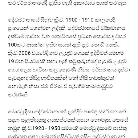
කර වර්තමානයේදී දැකිය හැකි ආකාරයට සකස් කර ඇත.
දේවස්ථානයේ සීනුව ක්‍රි.ව. 1900 - 1910 කාලයේදී
ප්‍රංශයෙන් ගෙන්වන ලද්දකි. දේවස්ථානයේ වර්තමානය
දක්වාම භාවිතා වන කොඩිගසේ ප්‍රධාන කොටස ද වසර
100කට ආසන්න ඉතිහාසයක් ඇති දැව කොඩි ගසකි.
ක්‍රි.ව.2006 වසරේදී නව ලැඟුම් ගෙයක් ඉදිවීමත් සමඟම
19 වන සියවසේදී තනා ඇති කටුකුරුන්දේ පැරණි ලැඟුම්
ගෙය ලෙස භාවිතා කල ඉපැරණි නිවස වර්තමානය දක්වා
පැවතුනද කිසිඳු භාවිතයකින් හෝ නිසි නඩත්තුවක්
නොමැති නිසා ජරා ජීර්ණ වී පැවතීම කණගාටුවට
කරුණකි.
මොරටු දිසා දේවස්ථානයන් ලක්දිව පාස්කු සංදර්ශනයන්
සඳහා සැලකියයුතු දායකත්වයක් සපයා නොමැත. කෙසේ
නමුත් ක්‍රි.ව.1920 - 1950 සමයේදී මොරටු දිසාවේ පාස්කු
සංදර්ශන සඳහා ඉමහත් ප්‍රසිද්ධියක් ඉසිලූ දේවස්ථානයන්