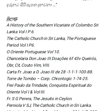
දරුනට සිරි සැපත දනවනා ...”
මුලාශ්‍ර
:
A History of the Southern Vicariate of Colombo Sri
Lanka Vol I P 6.
The Catholic Church in Sri Lanka, The Portuguese
Period Vol I P6.
O Oriente Portuguese Vol 10.
Chancelaria Don Joao III Doações 6f 43v Queirós,
Obr, Cit, Couto Vim, VIII.
Carta Fr. Joao a D. Joao III de 28 -1-1-1-100-88.
Torre de Tombo – Corp. Chrontogic 1-74-25.
Frei Paulo da Trindade, Conquista Espiritual do
Oriente Vol I & Vol III.
Fr. S G Perera, The Jesuits in Ceylon.
Perniola V SJ, The Catholic Church in Sri Lanka.