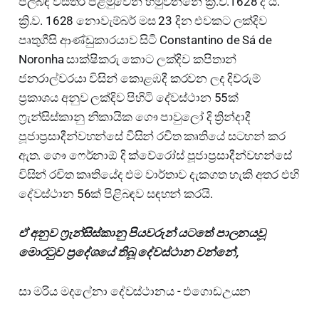
පිලිබඳ විස්තර පළමුවෙන් හමුවන්නේ ක්‍රි.ව.1628 දී ය.
ක්‍රි.ව. 1628 නොවැම්බර් මස 23 දින එවකට ලක්දිව
පෘතුගීසි ආණ්ඩුකාරයාව සිටි Constantino de Sá de
Noronha සාක්ෂිකරු කොට ලක්දිව කපිතාන්
ජනරාල්වරයා විසින් කොළඹදී කරවන ලද දිව්රුම්
ප්‍රකාශය අනුව ලක්දිව පිහිටි දේවස්ථාන 55ක්
ෆ්‍රැන්සිස්කානු නිකායික ගෞ පාවුලෝ දි ත්‍රින්දාදී
පූජාප්‍රසාදීන්වහන්සේ විසින් රචිත කෘතියේ සටහන් කර
ඇත. ගෞ ෆෙර්නාඕ දි ක්වේරෝස් පූජාප්‍රසාදීන්වහන්සේ
විසින් රචිත කෘතියේද එම වාර්තාව දැකගත හැකි අතර එහි
දේවස්ථාන 56ක් පිළිබඳව සඳහන් කරයි.
ඒ අනුව ෆ්‍රැන්සිස්කානු පියවරුන් යටතේ පාලනයවූ
මොරටුව ප්‍රදේශයේ තිබූ දේවස්ථාන වන්නේ,
සා මරිය මදලේනා දේවස්ථානය - එගොඩඋයන