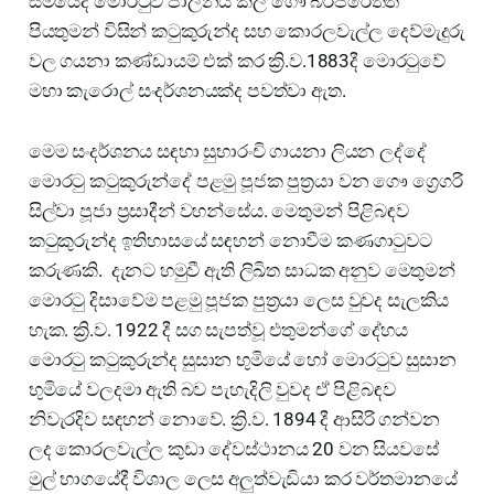
සමයේදී මොරටුව පාලනය කල ගෞ බර්ජරෙත්ති
පියතුමන් විසින් කටුකුරුන්ද සහ කොරලවැල්ල දෙව්මැදුරු
වල ගයනා කණ්ඩායම් එක් කර ක්‍රි.ව.1883දී මොරටුවේ
මහා කැරොල් සංදර්ශනයක්ද පවත්වා ඇත.
මෙම සංදර්ශනය සඳහා සුභාරංචි ගායනා ලියන ලද්දේ
මොරටු කටුකුරුන්දේ පළමු පූජක පුත්‍රයා වන ගෞ ග්‍රෙගරි
සිල්වා පූජා ප්‍රසාදීන් වහන්සේය. මෙතුමන් පිළිබඳව
කටුකුරුන්ද ඉතිහාසයේ සඳහන් නොවීම කණගාටුවට
කරුණකි. දැනට හමුවී ඇති ලිඛිත සාධක අනුව මෙතුමන්
මොරටු දිසාවේම පළමු පූජක පුත්‍රයා ලෙස වුවද සැලකිය
හැක. ක්‍රි.ව. 1922 දී සග සැපත්වූ එතුමන්ගේ දේහය
මොරටු කටුකුරුන්ද සුසාන භුමියේ හෝ මොරටුව සුසාන
භුමියේ වලදමා ඇති බව පැහැදිලි වුවද ඒ පිළිබඳව
නිවැරදිව සඳහන් නොවේ. ක්‍රි.ව. 1894 දී ආසිරි ගන්වන
ලද කොරලවැල්ල කුඩා දේවස්ථානය 20 වන සියවසේ
මුල් භාගයේදී විශාල ලෙස අලුත්වැඩියා කර වර්තමානයේ