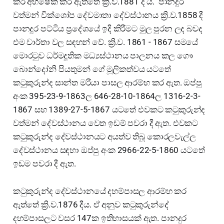
කර අභිෂේක කර ඇත්තේ ක්‍රි.ව.1881 දී ය. පානදුර
වත්මන් වික්ශෝප දේවමාතා දේවස්ථානය ක්‍රි.ව.1858 දී
පානදුර පට්ටිය ප්‍රදේශයේ ඉදි කිරීමට මුල පුරන ලද බවද
එම වාර්තා වල සඳහන් වේ. ක්‍රි.ව. 1861 - 1867 සමයේ
මොරටුව ධර්මදූතික මධ්‍යස්ථානය පාලනය කල ගෞ
බොන්දෝනි පියතුමන් ගේ මූලිකත්වය යටතේ
කටුකුරුන්ද සාන්ත මරියා පාසල ආරම්භ කර ඇත. ඔප්පු
අංක 395-23-9-1863ල 646-28-10-1864ල 1316-2-3-
1867 සහ 1389-27-5-1867 යටතේ එවකට කටුකුරුන්ද
වත්මන් දේවස්ථානය වෙත ඉඩම් පවරා දී ඇත. එවකට
කටුකුරුන්ද දේවස්ථානයට අයත්ව තිබූ කොරලවැල්ල
දේවස්ථානය සඳහා ඔප්පු අංක 2966-22-5-1860 යටතේ
ඉඩම පවරා දී ඇත.
කටුකුරුන්ද දේවස්ථානයේ දහම්පාසල ආරම්භ කර
ඇත්තේ ක්‍රි.ව.1876 දීය. ඒ අනුව කටුකුරුන්දේ
දහම්පාසලට වසර 147ක ඉතිහාසයක් ඇත. පානදුර