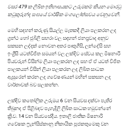
වසර 479 ක ලිඛිත ඉතිහාසයකට උරුමකම් කියන මොරටු
කටුකුරුන්ද සංඝයේ වාර්ෂික මංගලෝත්සවය වෙනුවෙනි.
මෙහි සඳහන් කරුණු සියල්ල මෑතකදී ලියා පලකරන ලද
ග්‍රන්ථ හෝ ජුබිලි සඟරා වල සඳහන් ජනප්‍රවාද අනුව
සකසන ලද්දක් නොවන අතර පෘතුගීසි, ලන්දේසි සහ
ඉංග්‍රීසි යටත්විජිත සමයන් වල ලක්දිව සේවය කල මිෂනාරි
පියවරුන් විසින්ම ලියා පලකරන ලද සහ ඒ ඒ යටත් විජිත
පාලකයන් විසින් ලියා පලකරන ලද ලිඛිත සාධක
ඇසුරෙන් කරන ලද ගවේෂණයන් මඟින් සකසන ලද
වාර්තාවක් බව සලකන්න.
ලක්දිව කතෝලික උරුමය 6 වන සියවස දක්වා පැතිර
තිබුනද ඒ පිළිබඳව පැහැදිලි ලිඛිත සාධක හමුවන්නේ
ක්‍රි.ව. 14 වන සියවසේදීය. ඉතාලි ජාතික මිෂනාරි
ගවේෂක ෆ්‍රැන්සිස්කානු නිකායික පූජකතුමෙකු වන