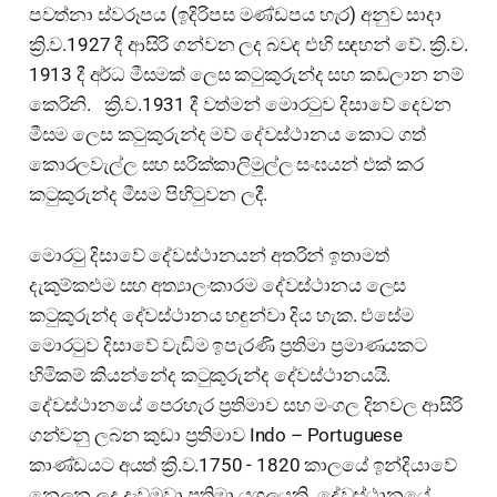
පවත්නා ස්වරූපය (ඉදිරිපස මණ්ඩපය හැර) අනුව සාදා
ක්‍රි.ව.1927 දී ආසිරි ගන්වන ලද බවද එහි සඳහන් වේ. ක්‍රි.ව.
1913 දී අර්ධ මීසමක් ලෙස කටුකුරුන්ද සහ කඩලාන නම්
කෙරිනි. ක්‍රි.ව.1931 දී වත්මන් මොරටුව දිසාවේ දෙවන
මීසම ලෙස කටුකුරුන්ද මව් දේවස්ථානය කොට ගත්
කොරලවැල්ල සහ සරික්කාලිමුල්ල සංඝයන් එක් කර
කටුකුරුන්ද මීසම පිහිටුවන ලදී.
මොරටු දිසාවේ දේවස්ථානයන් අතරින් ඉතාමත්
දැකුම්කළුම සහ අත්‍යාලංකාරම දේවස්ථානය ලෙස
කටුකුරුන්ද දේවස්ථානය හඳුන්වා දිය හැක. එසේම
මොරටුව දිසාවේ වැඩිම ඉපැරණි ප්‍රතිමා ප්‍රමාණයකට
හිමිකම් කියන්නේද කටුකුරුන්ද දේවස්ථානයයි.
දේවස්ථානයේ පෙරහැර ප්‍රතිමාව සහ මංගල දිනවල ආසිරි
ගන්වනු ලබන කුඩා ප්‍රතිමාව Indo – Portuguese
කාණ්ඩයට අයත් ක්‍රි.ව.1750 - 1820 කාලයේ ඉන්දියාවේ
නෙලන ලද දැවමුවා ප්‍රතිමා යුගලයකි. දේවස්ථානයේ