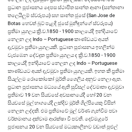
ප්‍රධාන පූජාසනය දෙපස ස්ථාපිත සාන්ත ආනා (සන්තානා
තලෙයිලුම් ස්වරූපය) සහ සාන්ත ජුසේ (San Jose de
Botas හෙවත් බූට් පැළඳි ජුසේ මුනිඳුන්ගේ ස්වරූපය)
ප්‍රතිමා යුගලය ක්‍රි.ව.1850 - 1900 කාලයේදී ඉන්දියාවේ
නෙලන ලද Indo – Portuguese කාණ්ඩයට අයත්
දැවමුවා ප්‍රතිමා යුගලයකි. ප්‍රධාන පූජාසනය ඉහලින්ම
වැජඹෙන දේවදූත ප්‍රතිමා යුගලය ද ක්‍රි.ව.1850 - 1900
කාලයේදී ඉන්දියාවේ නෙලන ලද Indo – Portuguese
කාණ්ඩයට අයත් දැවමුවා ප්‍රතිමා යුගලයකි. ඉහත කී ප්‍රතිමා
සියල්ලම රොකෝකෝ මූර්ති ශෛලිය අනුව නෙලා ඇත.
ප්‍රධාන පූජාසනය මධ්‍යයේ ඇති සුවිසල් දේවමාතා දැවමුවා
ප්‍රතිමාව 19 වන සියවසේ අවසානයේදී හෝ 20 වන
සියවසේ මුල් භාගයේදී ලක්දිව මූර්ති ශිල්පියෙකු විසින්
නෙලන ලද්දකි. එම ප්‍රතිමාවේ මුල් වර්ණ ගැන්වීම පවා
වර්තමානය දක්වාම ආරක්ෂා වී පවතී. දෙව්මැදුරේ
පූජාසනය 20 වන සියවසේ මධ්‍යකාලීනව වඩාත් පුළුල්