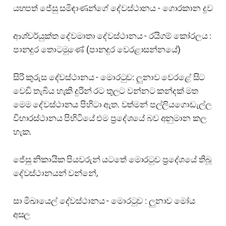
යහපත් ජේසු සමිඳාණන්ගේ දේවස්ථානය - ගොරකාන දූව
ආශ්චර්යුක්ත දේවමාතා දේවස්ථානය - රයිගම් කෝරලය :
පානදුර තොටමුණේ (පානදුර වෙරළාසන්නයේ)
සිරි කුරුස දේවස්ථානය - මොරටුව: ලුනාව වෙරළේ සිට
වෙඩි තැබිය හැකි දුරින් රට තුලට වන්නට කන්දක් මත
මෙම දේවස්ථානය පිහිටා ඇත. වත්මන් පල්ලියගොඩැල්ල
විහාරස්ථානය පිහිටියේ එම ප්‍රදේශයේ බව අනුමාන කල
හැක.
ජේසු නිකායික පියවරුන් යටතේ මොරටුව ප්‍රදේශයේ තිබූ
දේවස්ථානයන් වන්නේ,
සා මිඛායෙල් දේවස්ථානය - මොරටුව : ලුනාව මෝය
අසල