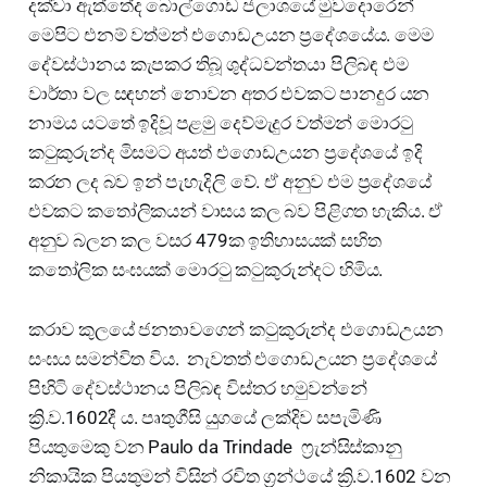
දක්වා ඇත්තේද බොල්ගොඩ ජලාශයේ මුවදොරෙන්
මෙපිට එනම් වත්මන් එගොඩඋයන ප්‍රදේශයේය. මෙම
දේවස්ථානය කැපකර තිබූ ශුද්ධවන්තයා පිලිබඳ එම
වාර්තා වල සඳහන් නොවන අතර එවකට පානදුර යන
නාමය යටතේ ඉදිවූ පළමු දෙව්මැදුර වත්මන් මොරටු
කටුකුරුන්ද මිසමට අයත් එගොඩඋයන ප්‍රදේශයේ ඉදි
කරන ලද බව ඉන් පැහැදිලි වේ. ඒ අනුව එම ප්‍රදේශයේ
එවකට කතෝලිකයන් වාසය කල බව පිළිගත හැකිය. ඒ
අනුව බලන කල වසර 479ක ඉතිහාසයක් සහිත
කතෝලික සංඝයක් මොරටු කටුකුරුන්දට හිමිය.
කරාව කුලයේ ජනතාවගෙන් කටුකුරුන්ද එගොඩඋයන
සංඝය සමන්විත විය. නැවතත් එගොඩඋයන ප්‍රදේශයේ
පිහිටි දේවස්ථානය පිලිබඳ විස්තර හමුවන්නේ
ක්‍රි.ව.1602දී ය. පෘතුගීසි යුගයේ ලක්දිව සපැමිණි
පියතුමෙකු වන Paulo da Trindade ෆ්‍රැන්සිස්කානු
නිකායික පියතුමන් විසින් රචිත ග්‍රන්ථයේ ක්‍රි.ව.1602 වන