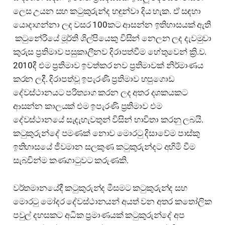
ලෙස උයන සහ කටුකුරුන්ද හඳුන්වා දිය හැක. ඒ සඳහා
යොදාගන්නා ලද වසර 100කට ආසන්න ඉතිහාසයක් ඇති
කටුනේරියේ මූර්ති ශිල්පියෙකු විසින් නෙලන ලද දැවමුවා
කුරුස ප්‍රතිමාව පසුකාලීනව දිරාපත්වීම හේතුවෙන් ක්‍රි.ව.
2010දී එම ප්‍රතිමාව ඉවත්කර නව ප්‍රතිමාවක් නිර්මාණය
කරන ලදී. දිරාපත්වූ ඉපැරණි ප්‍රතිමාව හපුගොඩ
දේවස්ථානයට පරිත්‍යාග කරන ලද අතර දශකයකට
ආසන්න කාලයක් එම ඉපැරණි ප්‍රතිමාව එම
දේවස්ථානයේ සැදැහැවතුන් විසින් භාවිතා කරනු ලබයි.
කටුකුරුන්දේ පමණක් නොව මොරටු දිසාවේම පාස්කු
ඉතිහාසයේ ජීවමාන සලකුණ කටුකුරුන්දට අහිමි වීම
සැබවින්ම කණගාටුවට කරුණකි.
වර්තමානයේදී කටුකුරුන්ද මීසමට කටුකුරුන්ද සහ
මොරටු මෝදර දේවස්ථානයන් අයත් වන අතර කතෝලික
පවුල් දහසකට අධික ප්‍රමාණයක් කටුකුරුන්දේ අප