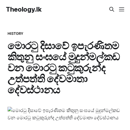
Theology.lk
HISTORY
මොරටු දිසාවේ ඉපැරණිතම
කිතුනු සංඝයේ මුදුන්මල්කඩ
වන මොරටු කටුකුරුන්ද
උත්පත්ති දේවමාතා
දේවස්ථානය