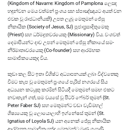
(Kingdom of Navarre: Kingdom of Pamplona ලෙසද
හඳුන්වන මෙය වත්මන් ප්‍රංශය සහ ස්පාඤ්ඤයට අයත් වන
එවක වූ රාජධානියකි) උපත ලැබූ මෙතුමන් ජේසු
නිකායික (Society of Jesus, SJ) පූජාප්‍රසාදිතුමෙකු
(Priest) සහ ධර්මදූතවරයෙකු (Missionary) විය. වංශවත්
දෙමාපියන්ට දාව උපන් මෙතුමන් ජේසු නිකායේ සම-
නිර්මාතෘවරයෙකු (Co-founder) සහ ආරම්භක
සාමාජිකයෙකුද විය.
කුඩා කල සිට ඉතා විශිෂ්ට අධ්‍යාපනයක් ලබා විද්වතෙකු
වීමට කැප වූ මෙතුමන් ප්‍රංශයේ පැරිස් නගරයේ සිය
අධ්‍යයන කටයුතු කරමින් සිටියදී මෙතුමන් සමඟ එකට
නවාතැන් ගත්, සම වයසේ වූ පීටර් ෆේබර් තුමන් (St.
Peter Faber SJ) සහ මෙතුමන්ට වඩා වැඩිමහල්
ශිෂ්‍යයෙකු වූ ලොයොලාහි ඉග්නේෂස් තුමන් (St.
Ignatius of Loyola SJ) යන අනෙක් ජේසු නිකායික
ආරම්භක සාමාජිකයන්ද මෙතුමන්ට මුණ ගැසුණි.