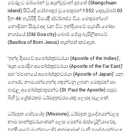
වෙරළට ඔබ්බෙන් වූ ෂැන්චුවාන් දූපතේ (Shangchuan
island) සිටියදී රෝගාතුර වූ මෙතුමන් 1552 දෙසැම්බර් 03
දින 46 හැවිරිදි වියේදී ස්වර්ගස්ථ විය. මෙතුමන්ගේ
නොදිරන සිරුර අද වන විට ඉන්දියාවේ පැරණි ගෝආ
නගරයේ (Old Goa city) බොම් ජේසු බැසිලිකාවේ
(Basilica of Bom Jesus) තැන්පත් කර ඇත.
'ඉන්දු දිසාවේ අපෝස්තුළුවරයා (Apostle of the Indies)',
'ඈත පෙරදිග අපෝස්තුළුවරයා (Apostle of the Far East)'
සහ 'ජපානයේ අපෝස්තුළුවරයා (Apostle of Japan)' යන
ගෞරව නාමයන්ගෙන්ද හඳුන්වනු ලබන මෙතුමන් සා.
පාවුලු අපෝස්තුළුතුමන්ට (St. Paul the Apostle) පසුව
බිහි වූ ශ්‍රේෂ්ඨතම ධර්මදූතවරයෙකු ලෙසද සැලකේ.
ධර්මදූත සේවයේද (Missions), ධර්මදූත ප්‍රදේශයන්වලද
නාම සාන්තුවරයාණන් ලෙස මෙන්ම ඕස්ට්‍රේලියාවේද,
ඉන්දියාවේ බැන්ගලෝර්, අහමදාබාද් වැනි ප්‍රදේශයන්වලද,