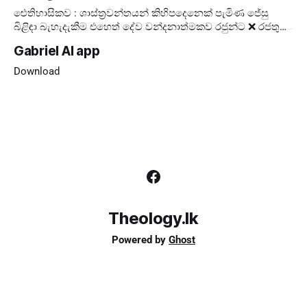
ඓතිහාසිකව : ශාස්ත්‍රවන්තයන් කිහිපදෙනෙක් පැමිණ ජේසු
බිළිඳා බැහැදැකීම එහෙත් දේව වන්දනාත්මකව රජුන්ට ❌ රජතුන්
කට්ටුවේ මංගල්‍යය ❌ ලොවට ✅ දේව
Gabriel AI app
Download
Theology.lk
Powered by
Ghost