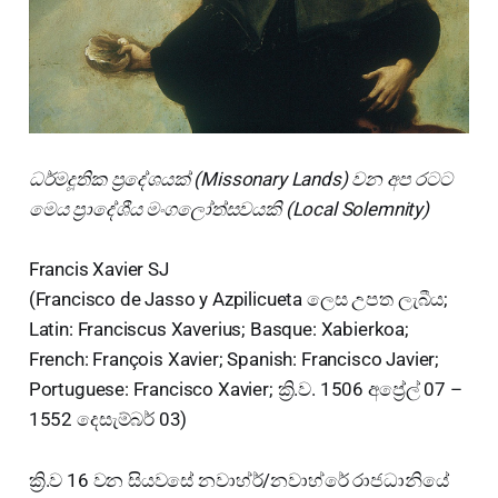
ධර්මදූතික ප්‍රදේශයක් (Missonary Lands) වන අප රටට
මෙය ප්‍රාදේශීය මංගලෝත්සවයකි (Local Solemnity)
Francis Xavier SJ
(Francisco de Jasso y Azpilicueta ලෙස උපත ලැබීය;
Latin: Franciscus Xaverius; Basque: Xabierkoa;
French: François Xavier; Spanish: Francisco Javier;
Portuguese: Francisco Xavier; ක්‍රි.ව. 1506 අප්‍රේල් 07 –
1552 දෙසැම්බර් 03)
ක්‍රි.ව 16 වන සියවසේ නවාහ්ර්/නවාහ්රේ රාජධානියේ