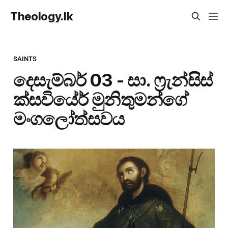
Theology.lk
SAINTS
දෙසැම්බර් 03 - සා. ෆ්‍රැන්සිස්
ක්සවියේර් මුනිතුමන්ගේ
මංගලෝත්සවය