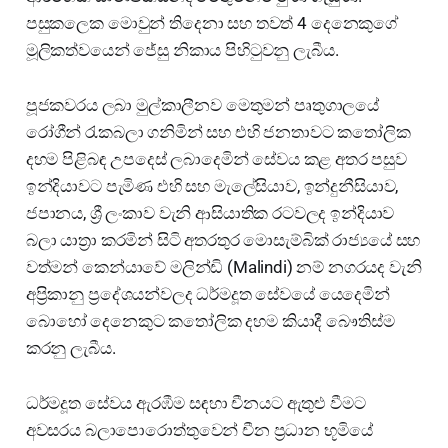
පසුකලෙක මොවුන් තිදෙනා සහ තවත් 4 දෙනෙකුගේ
මූලිකත්වයෙන් ජේසු නිකාය පිහිටුවනු ලැබීය.
පූජකවරය ලබා මුල්කාලීනව මෙතුමන් පෘතුගාලයේ
රෝගීන් රැකබලා ගනිමින් සහ එහි ජනතාවට කතෝලික
දහම පිළිබඳ උපදෙස් ලබාදෙමින් සේවය කළ අතර පසුව
ඉන්දියාවට පැමිණ එහි සහ මැලේසියාව, ඉන්දුනීසියාව,
ජපානය, ශ්‍රී ලංකාව වැනි ආසියාතික රටවලද ඉන්දියාව
බලා යාත්‍රා කරමින් සිටි අතරතුර මොසැම්බික් රාජ්‍යයේ සහ
වත්මන් කෙන්යාවේ මලින්ඩි (Malindi) නම් නගරයද වැනි
අප්‍රිකානු ප්‍රදේශයන්වලද ධර්මදූත සේවයේ යෙදෙමින්
බොහෝ දෙනෙකුට කතෝලික දහම කියාදී බෞතිස්ම
කරනු ලැබීය.
ධර්මදූත සේවය ඇරඹීම සඳහා චීනයට ඇතුළු වීමට
අවසරය බලාපොරොත්තුවෙන් චීන ප්‍රධාන භූමියේ