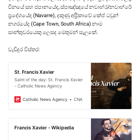
චීනයේ සහ ජපානයේද, ස්පාඤ්ඤයේ නවාහ්ර/නවාහ්රේ
ප්‍රදේශයේද (Navarre), දකුණු අප්‍රිකාවේ කේප් ටවුන්
නගරයේද (Cape Town, South Africa) නාම
සාන්තුවරයෙකු ලෙසද මෙතුමන් සැලකේ.
වැඩිදුර විස්තර:
St. Francis Xavier
Saint of the day: St. Francis Xavier
- Catholic News Agency
Catholic News Agency
CNA
Francis Xavier - Wikipedia