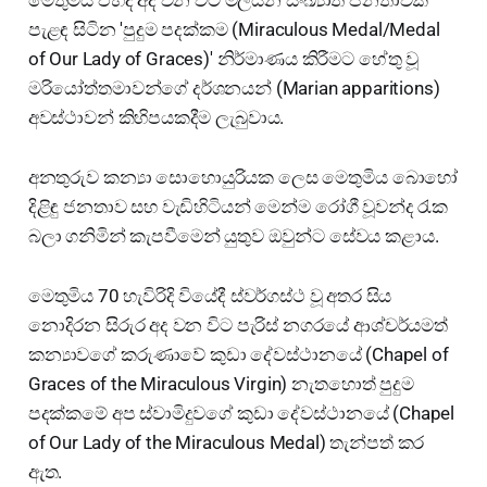
පැළඳ සිටින 'පුදුම පදක්කම (Miraculous Medal/Medal
of Our Lady of Graces)' නිර්මාණය කිරීමට හේතු වූ
මරියෝත්තමාවන්ගේ දර්ශනයන් (Marian apparitions)
අවස්ථාවන් කිහිපයකදීම ලැබුවාය.
අනතුරුව කන්‍යා සොහොයුරියක ලෙස මෙතුමිය බොහෝ
දිළිඳු ජනතාව සහ වැඩිහිටියන් මෙන්ම රෝගී වූවන්ද රැක
බලා ගනිමින් කැපවීමෙන් යුතුව ඔවුන්ට සේවය කළාය.
මෙතුමිය 70 හැවිරිදි වියේදී ස්වර්ගස්ථ වූ අතර සිය
නොදිරන සිරුර අද වන විට පැරිස් නගරයේ ආශ්චර්යමත්
කන්‍යාවගේ කරුණාවේ කුඩා දේවස්ථානයේ (Chapel of
Graces of the Miraculous Virgin) නැතහොත් පුදුම
පදක්කමේ අප ස්වාමිදුවගේ කුඩා දේවස්ථානයේ (Chapel
of Our Lady of the Miraculous Medal) තැන්පත් කර
ඇත.