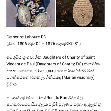
Catherine Labouré DC
(ක්‍රි.ව. 1806 මැයි 02 – 1876 දෙසැම්බර් 31)
මෙතුමිය ප්‍රංශ ජාතික Daughters of Charity of Saint
Vincent de Paul (Daughters of Charity, DC) නිකායික
කන්‍යා සොහොයුරියක (nun) සහ මරියෝත්තමාවන්
වහන්සේගේ දර්ශනලාභිනියකද (Marian visionary)
වූවාය.
ප්‍රංශයේ පැරිස් නගරයේ Rue du Bac වීදියේ වූ
කන්‍යාරාමයට සිය මූලික පැවිදි පුහුණුව සඳහා ඇතුළත් වූ
මෙතුමිය එහිදී අද වන විට මිලියන සංඛ්‍යාත ජනතාවක්