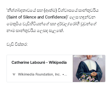
'නිශ්ශබ්දතාවයේ සහ (ආත්ම) විශ්වාසයේ සාන්තුවරිය
(Saint of Silence and Confidence)' ලෙස හඳුන්වන
මෙතුමිය වැඩිහිටියන්ගේ සහ දුර්වල/‍රෝගී වූවන්ගේ
නාම සාන්තුවරිය ලෙසද සැලකේ.
වැඩි විස්තර:
Catherine Labouré - Wikipedia
Wikimedia Foundation, Inc.
Contributors to Wikimedia pro