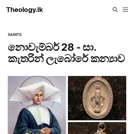
Theology.lk
SAINTS
නොවැම්බර් 28 - සා.
කැතරින් ලැබෝරේ කන්‍යාව