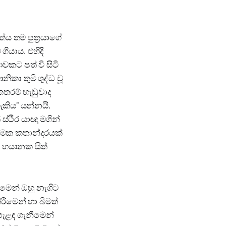
තේය තම පුත්‍රයාගේ
ගියාය. එහිදී
වකට පත් වී සිටි
ිකා තුමී ශුද්ධ වූ
ෙතරම් හැඬුවාද
ැකිය" යන්නයි.
්ථිර යාඥා මගින්
ැරීමක කතාන්දරයක්
, භයානක සිත්
 මෙන් ඔහු නැගිට
රීමෙන් හා බීමත්
පැළඳ ගැනීමෙන්