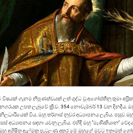
ම විෂයක් ගැනම නිපුණත්වයක් ලත් ශුද්ධ වූ අගෝස්තීනු තුමා අප්‍ර
ගරයක උපත ලැබුවේ ක්‍රි.ව. 354 නොවැම්බර් 13 වන දිනදීය. ඔහුගේ
ිලධාරියෙක් විය. ඔහු තර්ගාස් නුවර අධ්‍යාපනය ලැබීය. පසුව ඔහු
ස් අධ්‍යාපනය සඳහා යවනු ලැබීය. එහිදී ඔහු "මැණිකියාන" ව
 ඔහු අශිෂිත ඇල්මක පැටලුණු අතර මේ ඔහුගේ මවට ඉතාමත් ශෝ