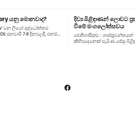
ory යනු මොනවාද?
දිව්‍ය බිළිඳාණන් ලොවට ප්‍ර
වීමේ මංගලෝත්සවය
XIV වන ලියෝ ශුද්ධෝත්තම
26 ජනවාරි 7-8 දිනවලදී, එනම්
ඓතිහාසිකව : ශාස්ත්‍රවන්තයන්
තුවේ ජුබිලිය අවසන් වූ වහා
කිහිපදෙනෙක් පැමිණ ජේසු බිළිඳ
සඳහා, එතුමන්ගේ පළමු
බැහැදැකීම එහෙත් දේව වන්දනාත්මකව
ary Consistory කැඳවා
රජුන්ට ❌ රජතුන් කට්ටුවේ මංගල
ලොවට ✅ දේව