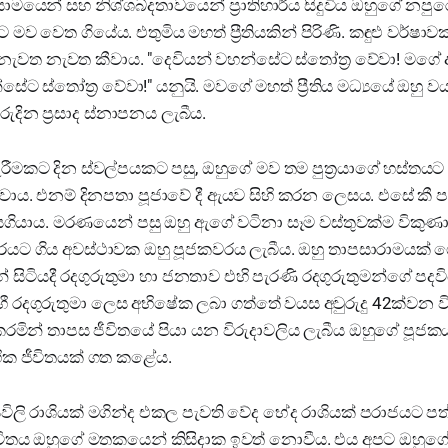
මයෙන් සහ නිශ්ශබ්දතාවයෙන් ප්‍රාතිහාර්ය සිදුවිය ඔහුගේ නපුර
 මව වෙත ගියේය. එතුමිය මහත් ප්‍රීතියකින් පිරිණි. කඳුළු වර්ෂාව
ත නැවත කීවාය. "දෙවියන් වහන්සේට ස්තෝත්‍ර වේවා! මගේ අයද
ේට ස්තෝත්‍ර වේවා!" යනුයි. මවගේ මහත් ප්‍රීතිය මධ්‍යයේ ඔහු වය
ඉරුදින ප්‍රසාද ස්නාපනය ලැබීය.
 හැරීමකට දින ස්වල්පයකට පසු, ඔහුගේ මව තම පුත්‍රයාගේ හස්තය
වාය. එනම් දිනපතා පූජාවේ දී ඇයව සිහි කරන ලෙසය. එසේ කී පසු
ගියාය. මරණයෙන් පසු ඔහු ඇගේ වටිනා සෑම වස්තුවක්ම විකුණා 
ට ගිය අවස්ථාවක ඔහු පූජකවරය ලැබීය. ඔහු තාපසාරාමයක්
 සිටියදී රදගුරුතුමා හා ජනතාව එහි පැරණි රදගුරුතුමන්ගේ පදව
 රදගුරුතුමා ලෙස අභිෂේක ලබා ගත්තේ වයස අවුරුදු 42ක්වන වි
මින් තාපස ජීවිතයේ පියා යන විරුදාවලිය ලැබීය ඔහුගේ පූජ
හික ජීවිතයක් ගත කළේය.
යවිලි රාශියක් මගින්ද එකල පැවති වේද භේද රාශියක් පරාජයට ප
ීවිතය ඔහුගේ මතකයෙන් කිසිදාක ඉවත් නොවීය. එය අපට ඔහු