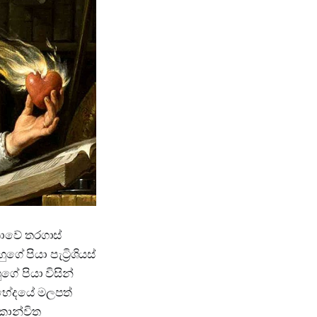
ිකාවේ තරගාස්
 පියා පැට්‍රිශියස්
ගේ පියා විසින්
ේදභේදයේ මලපත්
කාන්විත