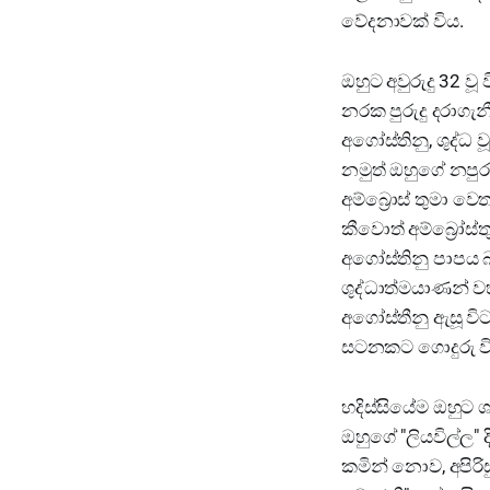
වේදනාවක් විය.
ඔහුට අවුරුදු 32 වූ
නරක පුරුදු දරාගැන
අගෝස්තිනු, ශුද්ධ
නමුත් ඔහුගේ නපුරු
අම්බ්‍රොස් තුමා 
කීවොත් අම්බ්‍රෝස්
අගෝස්තිනු පාපය බැ
ශුද්ධාත්මයාණන් ව
අගෝස්තීනු ඇසූ විට
සටනකට ගොදුරු වි
හදිස්සියේම ඔහුට 
ඔහුගේ "ලියවිල්ල"
කමින් නොව, අපිරි