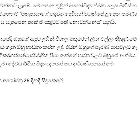
න්නට ලැබේ. මේ පොත තුළින් මනෝවිද්‍යාත්මක ලෙස මිනිස් 
හෙනම් "මනුෂ්‍යයාගේ හදවත දෙවියන් වහන්සේ උදෙසා පමණක්
ය සැතපෙන තාක් ඒ සතුටට පත් නොවන්නේය" යනුයි.
දී ඔහුගේ ඇඳට උඩින් විශාල අකුරෙන් ලියා එල්ලා තිබුණු මේ 
තය ගැන ඔහු භාවනා කරන ලදී. එයින් ඔහුගේ පැරණි පාපවලට ගැ
කරගත්තේය ස්වර්ගික පියාණන්ගේ හස්ත වලට ඔහුගේ ආත්මය භ
තුමා දේවධාර්මික විද්‍යාඥයෙක් සහ දාර්ශනිකයෙක් වේ.
 අගෝස්තු 28 දිනදී සිදුකෙරේ.