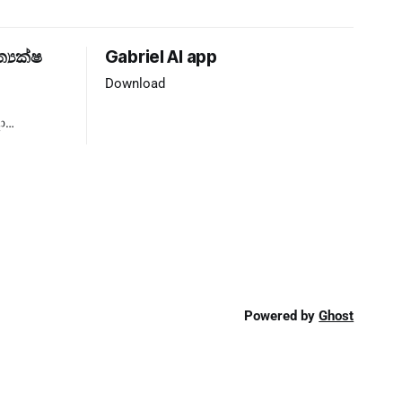
ත්‍යක්ෂ
Gabriel AI app
Download
ා
්‍යය ❌
Powered by
Ghost