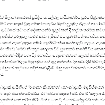
 විට මිලාන් නගරයේ ප්‍රසිද්ධ පාසල්වල කථිකාචාර්ය ධූරය පිළිගත්
ීමට නොහැකි වූ ශු.මොනිකා තුමිය ඔහුව ලුහුබැඳ මිලාන් නගරයට 
 වූ ඇම්බෲස් තුමාගේ දේශනයන්ට ඇහුම්කන් දී හදවත තරමක කම්පා
 අශිෂ්ට පුරුදුවල බැම්ම කඩා දැමීමට එය ප්‍රමාණවත් නොවීය. මොන
වෙත ගොස් ඇගේ පුත්‍රයා බේරා ගැනීමට කියා කන්නළව් කළාය. ඈ ක
තුමා කීවේ, "මෙවැනි කඳුළු හෙලන විට පුතෙකුට නාස්ති විය නොහ
ම්මෙන් මිදීම වහා සිදු නොවීය. ඔහුගේ මවගේ බලවත් භක්තිමත් ස
හන්සේගේ බලය ඔහු ක්‍රමයෙන් ඇද ගත්තේය. දිනක් හදිසි සිත් හ
, ඔහුගේ හදට එය තදින් කාවැදිණි. ඔහු පාළු වත්තකට ගොස් දීර්ඝ
ය.
ශබ්දයක් ඇසිණි. ඒ "රැගෙන කියවන්න" යන ශබ්දයයි. මද සිහියෙන්
 දිග හැර, එය කියෙව්වේය. එහි මෙසේ සඳහන් වේ. එනම් "කලහා කි
සුදුකමින් හෝ තර්ක කිරීමෙන් ද නොව, එහෙත් ජේසුස් වහන්සේ 