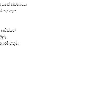
හදවතේ ස්වභාවය
 සෑදී ඇත
දාවිත්ගේ
ඹුරු
ාරදී එතුමා