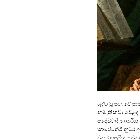
ශුද්ධ වූ සභාවේ සෑ
නමැති කුඩා වෙළඳ න
අදේවවාදී නාගරික න
කාරෙතේජ් නුවර උස
වලට හසුවිය. තවද