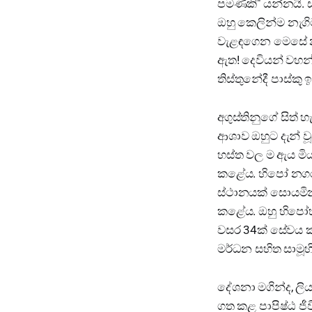
පමණකි" යන්නයි. සා
ඔහු කෙලින්ම නැගිට
වැළඳගෙන මෙසේ නැව
ඇත! දෙවියන් වහන්ස
තිස්තුනේදී පාස්කු 
අගුස්තිනුගේ සිත්
ආශාව ඔහුට දැන් වූ
හස්ත වල ම ඇය මිය
කළේය. හිපෝ නගරය
ස්ථානයක් සොයමින්
කළේය. ඔහු හිපෝහී
වසර 34ක් සේවය කර
මර්ධන සහිත සාමූ
දේශනා මගින්ද, ලි
ගත කළ පාපිෂ්ඨ ජ