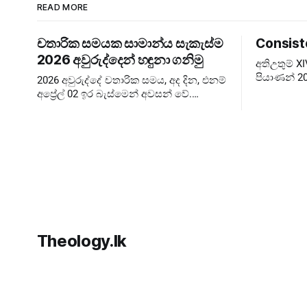
READ MORE
චතාරික සමයක සාමාන්ය සැකැස්ම
Consist
2026 අවුරුද්දෙන් හඳුනා ගනිමු
අතිඋතුම් 
පියාණන් 20
2026 අවුරුද්දේ චතාරික සමය, අද දින, එනම්
බලාපොරොත්
අප්‍රේල් 02 ඉර බැස්මෙන් අවසන් වේ.
පැවැත්වීම 
කෙතරම් පැහැදිළි කිරීම් දුන්නත් බොහෝ
Extraordin
අය දවස් ගණන පටලවා ගනිති. දවස් 40
ඉවරයි, නිරහාරය
Theology.lk