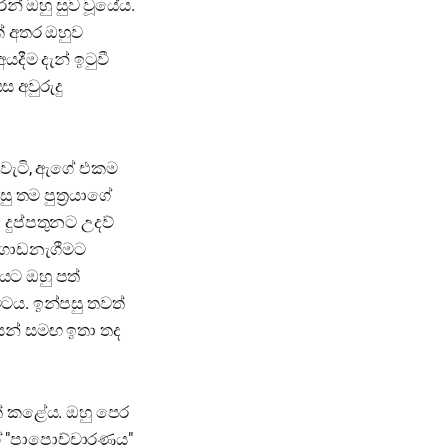
ෙන් ඔහු සුව වූයේය.
ක් අතර ඔහුව
ීම දැන් ඉටුවී
ස අවුරුදු
ට වැටි, ඇගේ එකම
 තම පුත්‍රයාගේ
දුප්පතුනට උදව්
 ගොඩනැගීමට
ියට ඔහු පත්
ටය. ඉන්පසු තවත්
කයන් සමඟ ඉතා තද
ත් කළේය. ඔහු පෙර
ගේ "පාපොච්චාරණය"