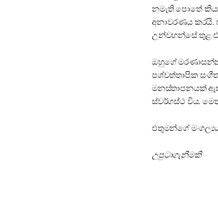
නමැති පොතේ කියව
අනාවරණය කරයි. එ
උන්වහන්සේ තුළ එ
ඔහුගේ මරණාසන්නයේ
පශ්චත්තාපික සංගී
මනස්තාපනයක් ඇති
ස්වර්ගස්ථ විය. මෙ
එතුමන්ගේ මංගල්‍යය
උපුටාගැනීමකි