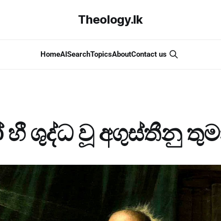
Theology.lk
Home
AI
Search
Topics
About
Contact us
හී ශුද්ධ වූ අගුස්තීනු තුම