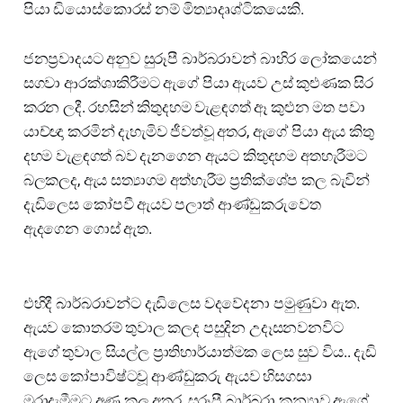
පියා ඩියොස්කොරස් නම් මිත්‍යාදෘශ්ටිකයෙකි.
ජනප්‍රවාදයට අනුව සුරූපී බාර්බරාවන් බාහිර ලෝකයෙන්
සගවා ආරක්ශාකිරීමට ඇගේ පියා ඇයව උස් කුළුණක සිර
කරන ලදී. රහසින් කිතුදහම වැළඳගත් ඈ කුළුන මත පවා
යාච්ඥා කරමින් දැහැමිව ජීවත්වූ අතර, ඇගේ පියා ඇය කිතු
දහම වැළඳගත් බව දැනගෙන ඇයට කිතුදහම අතහැරීමට
බලකලද, ඇය සත්‍යාගම අත්හැරීම ප්‍රතික්ශේප කල බැවින්
දැඩිලෙස කෝපවී ඇයව පලාත් ආණ්ඩුකරුවෙත
ඇදගෙන ගොස් ඇත.
එහිදී බාර්බරාවන්ට දැඩිලෙස වදවේදනා පමුණුවා ඇත.
ඇයව කොතරම් තුවාල කලද පසුදින උදෑසනවනවිට
ඇගේ තුවාල සියල්ල ප්‍රාතිහාර්යාත්මක ලෙස සුව විය.. දැඩි
ලෙස කෝපාවිෂ්ටවූ ආණ්ඩුකරු ඇයව හිසගසා
මරාදැමීමට අණ කල අතර, සුරූපී බාර්බරා කන්‍යාව ඇගේ