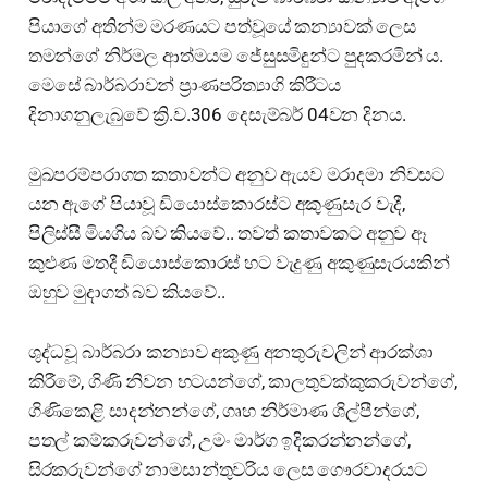
පියාගේ අතින්ම මරණයට පත්වූයේ කන්‍යාවක් ලෙස
තමන්ගේ නිර්මල ආත්මයම ජේසුසමිඳුන්ට පුදකරමින්‍ ය.
මෙසේ බාර්බරාවන් ප්‍රාණපරිත්‍යාගි කිරීටය
දිනාගනුලැබුවේ ක්‍රි.ව.306 දෙසැම්බර් 04වන දිනය.
මුඛපරම්පරාගත කතාවන්ට අනුව ඇයව මරාදමා නිවසට
යන ඇගේ පියාවූ ඩියොස්කොරස්ට අකුණුසැර වැදී,
පිලිස්සී මියගිය බව කියවේ.. තවත් කතාවකට අනුව ඈ
කුළුණ මතදී ඩියොස්කොරස් හට වැදුණු අකුණුසැරයකින්
ඔහුව මුදාගත් බව කියවේ..
ශුද්ධවූ බාර්බරා කන්‍යාව අකුණු අනතුරුවලින් ආරක්ශා
කිරීමේ, ගිණි නිවන භටයන්ගේ, කාලතුවක්කුකරුවන්ගේ,
ගිණිකෙළි සාදන්නන්ගේ, ගෘහ නිර්මාණ ශිල්පීන්ගේ,
පතල් කම්කරුවන්ගේ, උමං මාර්ග ඉදිකරන්නන්ගේ,
සිරකරුවන්ගේ නාමසාන්තුවරිය ලෙස ගෞරවාදරයට