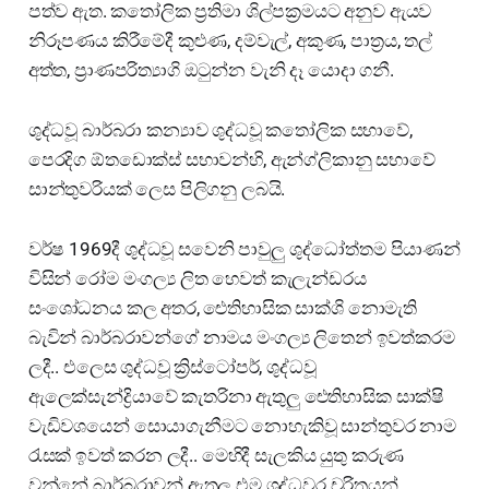
පත්ව ඇත. කතෝලික ප්‍රතිමා ශිල්පක්‍රමයට අනුව ඇයව
නිරූපණය කිරීමේදී කුළුණ, දම්වැල්, අකුණ, පාත්‍රය, තල්
අත්ත, ප්‍රාණපරිත්‍යාගි ඔටුන්න වැනි දෑ යොදා ගනී.
ශුද්ධවූ බාර්බරා කන්‍යාව ශුද්ධවූ කතෝලික සභාවේ,
පෙරදිග ඕතඩොක්ස් සභාවන්හි, ඇන්ග්ලිකානු සභාවේ
සාන්තුවරියක් ලෙස පිලිගනු ලබයි.
වර්ෂ 1969දී ශුද්ධවූ සවෙනි පාවුලු ශුද්ධෝත්තම පියාණන්
විසින් රෝම මංගල්‍ය ලිත හෙවත් කැලැන්ඩරය
සංශෝධනය කල අතර, ඓතිහාසික සාක්ශි නොමැති
බැවින් බාර්බරාවන්ගේ නාමය මංගල්‍ය ලිතෙන් ඉවත්කරම
ලදී.. එලෙස ශුද්ධවූ ක්‍රිස්ටෝපර්, ශුද්ධවූ
ඇලෙක්සැන්ද්‍රියාවේ කැතරිනා ඇතුලු ඓතිහාසික සාක්ෂි
වැඩිවශයෙන් සොයාගැනීමට නොහැකිවූ සාන්තුවර නාම
රැසක් ඉවත් කරන ලදී.. මෙහිදී සැලකිය යුතු කරුණ
වන්නේ බාර්බරාවන් ඇතුලු එම ශුද්ධවර චරිතයන්