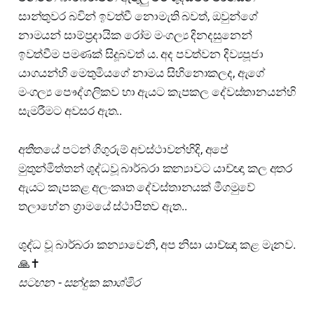
සාන්තුවර බවින් ඉවත්වී නොමැති බවත්, ඔවුන්ගේ
නාමයන් සාම්ප්‍රදායික රෝම මංගල්‍ය දිනදසුනෙන්
ඉවත්වීම පමණක් සිදූබවත්‍ ය. අද පවත්වන දිව්‍යපූජා
යාගයන්හි මෙතුමියගේ නාමය සිහිනොකලද, ඇගේ
මංගල්‍ය පෞද්ගලිකව හා ඇයට කැපකල දේවස්තානයන්හි
සැමරීමට අවසර ඇත..
අතීතයේ පටන් ගිගුරුම් අවස්ථාවන්හිදි, අපේ
මුතුන්මිත්තන් ශුද්ධවූ බාර්බරා කන්‍යාවට යාච්ඥා කල අතර
ඇයට කැපකළ අලංකෘත දේවස්තානයක් මීගමුවේ
තලාහේන ග්‍රාමයේ ස්ථාපිතව ඇත..
ශුද්ධ වූ බාර්බරා කන්‍යාවෙනි, අප නිසා යාච්ඤා කළ මැනව.
🙏✝️
සටහන - සන්දුක කාශ්මිර