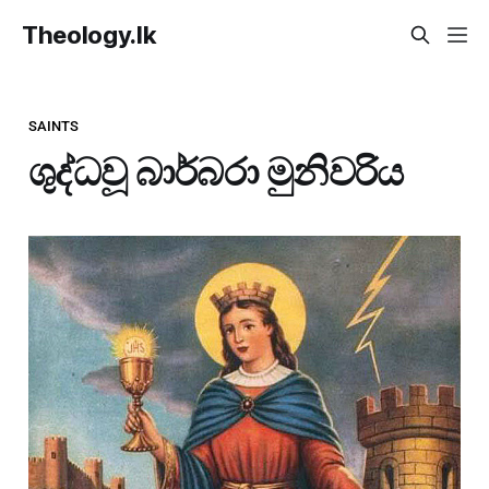
Theology.lk
SAINTS
ශුද්ධවූ බාර්බරා මුනිවරිය