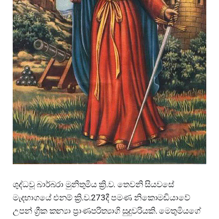
ශුද්ධවූ බාර්බරා මුනිතුමිය ක්‍රි.ව. තෙවනි සියවසේ
මැදභාගයේ එනම් ක්‍රි.ව.273දී පමණ නිකොමඩියාවේ
උපන් ග්‍රීක කන්‍යා ප්‍රාණපරිත්‍යාගි සුදුවරියකි. මෙතුමියගේ