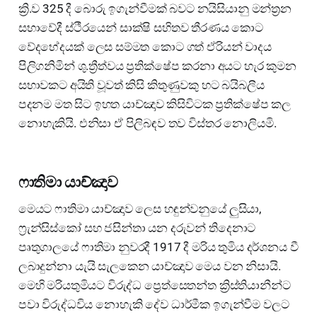
ක්‍රි.ව 325 දී බොරු ඉගැන්වීමක් බවට නයිසියානු මන්ත්‍රන
සභාවේදී ස්ථීරයෙන් සාක්ෂි සහිතව තීරණය කොට
වේදභේදයක් ලෙස සම්මත කොට ගත් ඒරියන් වාදය
පිලිගනිමින් ශු.ත්‍රීත්වය ප්‍රතික්ෂේප කරනා අයට හැර කුමන
සභාවකට අයිති වූවත් කිසි කිතුණුවකු හට බයිබලීය
පදනම මත සිට ඉහත යාච්ඤාව කිසිවිටක ප්‍රතික්ෂේප කල
නොහැකියි. එනිසා ඒ පිලිබඳව තව විස්තර නොලියමි.
ෆාතිමා යාච්ඤාව
මෙයට ෆාතිමා යාච්ඤාව ලෙස හඳුන්වනුයේ ලුසියා,
ෆ්‍රැන්සිස්කෝ සහ ජසින්තා යන දරුවන් තිදෙනාට
පෘතුගාලයේ ෆාතිමා නුවරදී 1917 දී මරිය තුමිය දර්ශනය වී
ලබාදුන්නා යැයි සැලකෙන යාච්ඤාව මෙය වන නිසායි.
මෙහි මරියතුමියට විරුද්ධ ප්‍රෙත්සෙතන්ත ක්‍රිස්තියානීන්ට
පවා විරුද්ධවිය නොහැකි දේව ධාර්මීක ඉගැන්වීම වලට