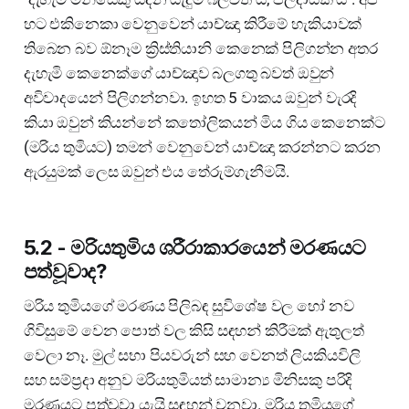
හට එකිනෙකා වෙනුවෙන් යාච්ඤා කිරීමේ හැකියාවක්
තිබෙන බව ඕනෑම ක්‍රිස්තියානි කෙනෙක් පිලිගන්න අතර
දැහැමි කෙනෙක්ගේ යාච්ඤාව බලගතු බවත් ඔවුන්
අවිවාදයෙන් පිලිගන්නවා. ඉහත 5 වාකය ඔවුන් වැරදි
කියා ඔවුන් කියන්නේ කතෝලිකයන් මිය ගිය කෙනෙක්ට
(මරිය තුමියට) තමන් වෙනුවෙන් යාච්ඤා කරන්නට කරන
ඇරයුමක් ලෙස ඔවුන් එය තේරුම්ගැනීමයි.
5.2 - මරියතුමිය ශරීරාකාරයෙන් මරණයට
පත්වූවාද?
මරිය තුමියගේ මරණය පිලිබඳ සුවිශේෂ වල හෝ නව
ගිවිසුමේ වෙන පොත් වල කිසි සඳහන් කිරීමක් ඇතුලත්
වෙලා නෑ. මුල් සභා පියවරුන් සහ වෙනත් ලියකියවිලි
සහ සම්ප්‍රදා අනුව මරියතුමියත් සාමාන්‍ය මිනිසකු පරිදි
මරණයට පත්වූවා යැයි සඳහන් වනවා. මරිය තුමියගේ