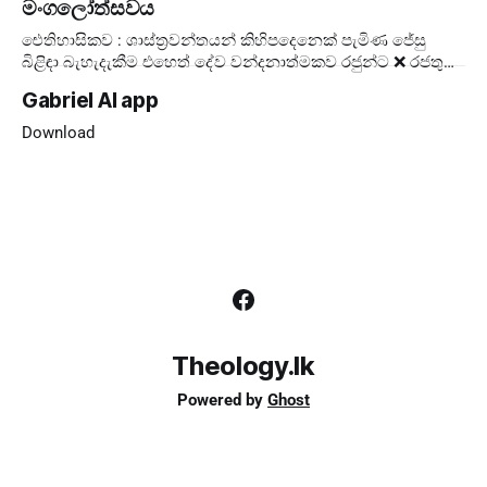
මංගලෝත්සවය
ඓතිහාසිකව : ශාස්ත්‍රවන්තයන් කිහිපදෙනෙක් පැමිණ ජේසු
බිළිඳා බැහැදැකීම එහෙත් දේව වන්දනාත්මකව රජුන්ට ❌ රජතුන්
කට්ටුවේ මංගල්‍යය ❌ ලොවට ✅ දේව
Gabriel AI app
Download
Theology.lk
Powered by
Ghost