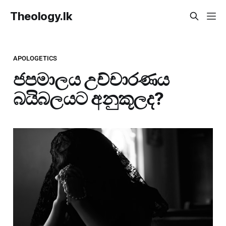
Theology.lk
APOLOGETICS
ජපමාලය උච්චාරණය
බයිබලයට අනුකූලද?