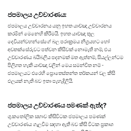
ජපමාලය උච්චාරණය:
ජපමාලය උච්චාරනය යනු ඉහත යාච්ඤා උච්චාරනය
කරමින් මෙනෙහි කිරීමයි. ඉහත යාච්ඤා තුල
දෙවියන්වහන්සේගේ බල පරාක්‍රමය නිග්‍රයහට හෝ
අවතක්සේරුවට පත්වන කිසිවක් නොමැති නම්, එය
උච්චාරණය බයිබලීය පදනමක් මත ඇත්නම්, සියල්ලන්ටම
පිලිගත හැකි යාච්ඤා වලින් මෙය සමන්විත නම් -
ජපමාලයට එරෙහි ප්‍රොතෙස්තන්ත තර්කයන් වල කිසි
ඵලයක් නැති බව ඉතා පැහැදිලියි.
ජපමාලය උච්චාරණය පමණක් ඇත්ද?
ශු.කතෝලික සභාව කිසිවිටක ජපමාලය පමණක්
උච්චාරණය ගැලවීම සඳහා ඇති බව කිසි විටක ප්‍රකාශ