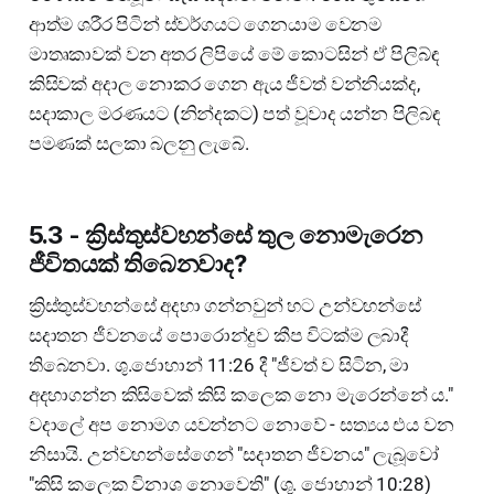
ආත්ම ශරීර පිටින් ස්වර්ගයට ගෙනයාම වෙනම
මාතෘකාවක් වන අතර ලිපියේ මේ කොටසින් ඒ පිලිබ්ඳ
කිසිවක් අදාල නොකර ගෙන ඇය ජීවත් වන්නියක්ද,
සදාකාල මරණයට (නින්දකට) පත් වූවාද යන්න පිලිබඳ
පමණක් සලකා බලනු ලැබේ.
5.3 - ක්‍රිස්තුස්වහන්සේ තුල නොමැරෙන
ජීවිතයක් තිබෙනවාද?
ක්‍රිස්තුස්වහන්සේ අදහා ගන්නවුන් හට උන්වහන්සේ
සදාතන ජීවනයේ පොරොන්දුව කීප විටක්ම ලබාදී
තිබෙනවා. ශු.ජොහාන් 11:26 දී "ජීවත් ව සිටින, මා
අදහාගන්න කිසිවෙක් කිසි කලෙක නො මැරෙන්නේ ය."
වදාලේ අප නොමග යවන්නට නොවේ - සත්‍යය එය වන
නිසායි. උන්වහන්සේගෙන් "සදාතන ජීවනය" ලැබූවෝ
"කිසි කලෙක විනාශ නොවෙති" (ශු. ජොහාන් 10:28)