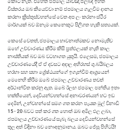
කොට නැත. එහෙත් ජපමාල යාච්ඤා පිලිබඳ ඉහත
විස්තරය ඔබ කියෙව්වා නම් ජපමාලය ගැලවීම දානය
කරනා ක්‍රිස්තුස්වහන්සේ වෙත අප ලං කරනා ස්ථීර
මාර්ගයක් බව ඕනෑම කෙනෙකුට පිලිගත හැකි සත්‍යයක්.
කෙසේ වෙතත්, ජපමාලය භාවනාත්මකව නොමැතිව
ඔහේ උච්චාරණය කිරීම කිසි ප්‍රත්ඵලයක් නැති කාල
නාස්තියක් බව ඔබ වටහාගත යුතුයි. එලෙසම, ජපමාලය
උච්චාරණයේදී ඒ ඒ දවසට අදාල අභිරහස් ශු.බයිබලය
හරහා සහ සභා ශ්‍රේෂ්ඨයන්ගේ ඉගැන්වීම් ආශ්‍රයෙන්
මෙනෙහි කිරීම ඔබේ ජපමාල උච්චාරණය තවත්
අර්ථාන්විත කරනු ඇත. ඔබේ ඊලඟ ජපමාල පන්තිය ඉතා
භක්තියෙන්, දෙවියන්වහන්සේ අනාවරණයන් හට ඉඩ
දෙමින්, උන්වහන්සේ සමග ගත කරන පැයක මුල් විනාඩි
15 - 20 බවට පත් කර ගත හොත් ඔබ අමිල ඵල ලබා,
ජපමාලය උච්චාරණයේ සැබෑ බලය දෙවියන්වහන්සේ
තුල අත් විඳිනා බව නොඅනුමානය. ඔබට ජේසු පිහිටයි!