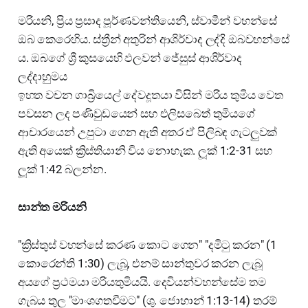
මරියනි, ප්‍රිය ප්‍රසාද පූර්ණවන්තියෙනි, ස්වාමීන් වහන්සේ
ඔබ කෙරෙහිය. ස්ත්‍රීන් අතුරින් ආශිර්වාද ලද්දි ඔබවහන්සේ
ය. ඔබගේ ශ්‍රී කුසයෙහි ඵලවන් ජේසුස් ආශිර්වාද
ලද්දාහුමය
ඉහත වචන ගාබ්‍රියෙල් දේවදූතයා විසින් මරිය තුමිය වෙත
පවසන ලද පණිවුඩයෙන් සහ එලිසබෙත් තුමියගේ
ආචාරයෙන් උපුටා ගෙන ඇති අතර ඒ පිලිබඳ ගැටලුවක්
ඇති අයෙක් ක්‍රිස්තියානි විය නොහැක. ලූක් 1:2-31 සහ
ලූක් 1:42 බලන්න.
සාන්ත මරියනි
"ක්‍රිස්තුස් වහන්සේ කරණ කොට ගෙන" "දමිටු කරන" (1
කොරෙන්ති 1:30) ලැබූ, එනම් සාන්තුවර කරන ලැබූ
අයගේ ප්‍රථමයා මරියතුමියයි. දෙවියන්වහන්සේම තම
ගැබය තුල "මාංශගතවීමට" (ශු. ජොහාන් 1:13-14) තරම්