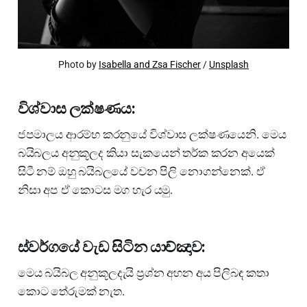
Photo by
Isabella and Zsa Fischer
/
Unsplash
විශ්වාස ලක්ෂණය:
ජපමාලය ආරම්භ කරනුයේ විශ්වාස ලක්ෂණයෙනි. මෙය
බයිබලය අනුකූලද කියා සැකයෙන් තර්ක කරන අයෙක්
සිටී නම් ඔහු බයිබලයේ වචන පිලි නොගන්නෙක්. ඒ
නිසා අප ඒ කොටස මග හැර යමු.
ස්වර්ගයේ වැඩ සිටින යාච්ඤාව:
මෙය බයිබල අනුකූලදැයි ප්‍රශ්න අහන අය පිලිබඳ කතා
කොට තේරුමක් නැත.