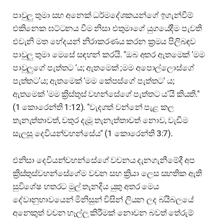
පාවුලු තුමා සහ අනෙක් ධර්මදේශකයන්ගේ ඉගැන්වීම්
එකිනෙක ඝට්ටනය වීම නිසා එතුමාගේ යුගයේදීම පැවති
එවැනි මත භේදයන් නිරාකරණය කරන ක්‍රමය පිලිබඳව
පාවුලු තුමා මෙසේ සඳහන් කරයි. "ඔබ අතර ඇතමෙක් 'මම
පාවුලුගේ පැත්තට 'ය; ඇතමෙක් ;මම අපොල්ලොස්ගේ
පැත්තට'ය; ඇතමෙක් 'මම කේපස්ගේ පැත්තට' ය;
ඇතමෙක් 'මම ක්‍රිස්තුස් වහන්සේගේ පැත්තට ය'යි කියති."
(1 කොරෙන්ති 1:12). "වැදගත් වන්නේ පැළ කල
තැනැත්තාවත්, වතුර දැමූ තැනැත්තාවත් නොව, වැඩීම
සැලසූ දෙවියන්වහන්සේය" (1 කොරෙන්ති 3:7).
එනිසා දෙවියන්වහන්සේගේ වචනය දැනගැනීමේදී අප
ක්‍රිස්තුස්වහන්සේගේම වචන සහ ක්‍රියා ලෙස සහතික ඇති
සුවිශේෂ හතරට මුල් තැනදිය යුතු අතර මෙය
දේවානුභාවයෙන් මිනිසුන් විසින් ලියන ලද බයිබලයේ
අනෙකුත් වචන හෑල්ලු කිරීමක් නොවන බවත් තේරුම්