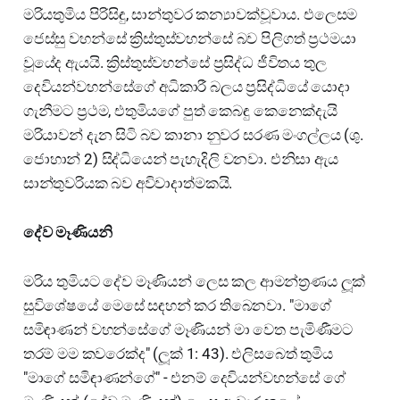
මරියතුමිය පිරිසිඳු, සාන්තුවර කන්‍යාවක්වූවාය. එලෙසම
ජෙස්සු වහන්සේ ක්‍රිස්තුස්වහන්සේ බව පිලිගත් ප්‍රථමයා
වූයේද ඇයයි. ක්‍රිස්තුස්වහන්සේ ප්‍රසිද්ධ ජීවිතය තුල
දෙවියන්වහන්සේගේ අධිකාරී බලය ප්‍රසිද්ධියේ යොදා
ගැනීමට ප්‍රථම, එතුමියගේ පුත් කෙබඳු කෙනෙක්දැයි
මරියාවන් දැන සිටි බව කානා නුවර සරණ මංගල්ලය (ශු.
ජොහාන් 2) සිද්ධියෙන් පැහැදිලි වනවා. එනිසා ඇය
සාන්තුවරියක බව අවිවාදාත්මකයි.
දේව මෑණියනි
මරිය තුමියට දේව මෑණියන් ලෙස කල ආමන්ත්‍රණය ලූක්
සුවිශේෂයේ මෙසේ සඳහන් කර තිබෙනවා. "මාගේ
සමිඳාණන් වහන්සේගේ මෑණියන් මා වෙත පැමිණීමට
තරම් මම කවරෙක්ද" (ලූක් 1: 43). එලිසබෙත් තුමිය
"මාගේ සමිඳාණන්ගේ" - එනම් දෙවියන්වහන්සේ ගේ