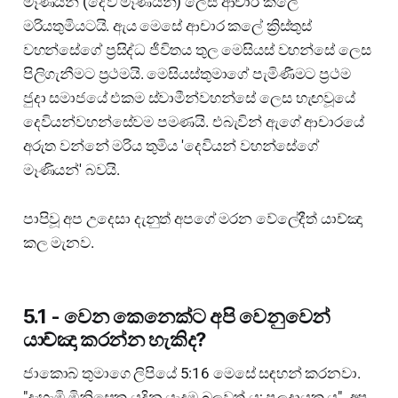
මෑණියන් (දේව මෑණියන්) ලෙස ආචාර කලේ
මරියතුමියටයි. ඇය මෙසේ ආචාර කලේ ක්‍රිස්තුස්
වහන්සේගේ ප්‍රසිද්ධ ජීවිතය තුල මෙසියස් වහන්සේ ලෙස
පිලිගැනීමට ප්‍රථමයි. මෙසියස්තුමාගේ පැමිණීමට ප්‍රථම
ජුදා සමාජයේ එකම ස්වාමීන්වහන්සේ ලෙස හැඟවූයේ
දෙවියන්වහන්සේවම පමණයි. එබැවින් ඇගේ ආචාරයේ
අරුත වන්නේ මරිය තුමිය 'දෙවියන් වහන්සේගේ
මෑණියන්' බවයි.
පාපිවූ අප උදෙසා දැනුත් අපගේ මරන වේලේදීත් යාච්ඤා
කල මැනව.
5.1 - වෙන කෙනෙක්ට අපි වෙනුවෙන්
යාච්ඤා කරන්න හැකිද?
ජාකොබ් තුමාගෙ ලිපියේ 5:16 මෙසේ සඳහන් කරනවා.
"දැහැමි මිනිසෙකු යදින යැදුම බලවත් ය; පලදායක ය". අප