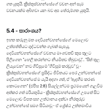
ගත යුතුයි. ක්‍රිස්තුස්වහන්සේගේ වචන අන් සෑම
වචනයක්ම අබිභවා යන බව අප තේරුම්ගත යුතුයි.
5.4 - සාරාංශය?
ඉහත කරුනු මත දෙවියන්වහන්සේගේ මෙලොව
උත්පත්තියට ශුද්ධවන්ත ගැබක් සැපයූ,
දෙවියන්වහන්සේගේ වචනය මාංශවතවී කුස තුලට
පිලිගෙන "හෙලි කරන්නට නියමිතව තිබුවාවූ".. "සිත් තුල
ලියැවෙන" නව ගිවිසුමේ "ගිවිසුම් කරඬුව" වූ -
ක්‍රිස්තුස්වහන්සේගේ ප්‍රසිද්ධ ජීවිතයට පෙර උන්වහන්සේ
දෙවියන්වහන්සේ ම යැයි අදහා ගත්, ඒ "ඇදහීම කරණ
කොටගෙන" (එපීස 2:8) සියල්ලන්ටම ප්‍රථමයෙන් ගැලවීම
අත්කර ගත් මරියතුමිය - ක්‍රිස්තුස්වහන්සේගේ උපතේ සිට
මෙලොව විපත සහ උත්ථානය දක්වා නිරතුරුව
උන්වහන්සේ සමග සිටියාවූ - ඒ ශ්‍රේෂ්ඨ උත්තමාවිය