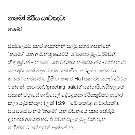
නමෝ මරිය යාච්ඤාව:
නමෝ
ජපමාලයට පහර ගසන්නන් පලමු පහර ගසන්නේ
"නමෝ" යන ආමන්ත්‍රණයටයි. බොහෝ මූළධර්මවාදී
කිතුණුවන් - 'නමෝ' යන වචනය නමස්කාරය - වන්දනාව
යන අර්ථයක් දෙන වචනයක් කියා පටලවා ගන්නවා.
නමෝ, නැත්තම් ඉංග්‍රීසි භාෂාවේ Hail යන වචයනේ අර්ථය
වන්නේ 'ආචාරය', 'greeting, salute' යන්නයි. බයිබලයේ
සඳහන් වනුයේ ගාබ්‍රියෙල් දේවදූතයා මරියතුමියට ආචාර
කලා යැයි කියලා (ලූක් 1:29 - "මේ කෙබඳු ආචාරයක්").
එය එසේ වී නම් 'නමෝ' යන වචනයේ සත්‍ය තේරුම
දැනගත් අයෙක් හට ඒ වචනවල ගැටලුවක් පැන
නගින්නට හේතුවක් ඇත්තේ නෑ.