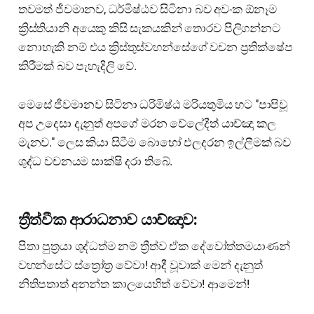
තවමත් ජීවමානව, ධර්මිෂ්ඨව සිටිනා බව අවංක ඕනෑම
ක්‍රිස්තියානි අයෙකු කිසි සැකයකින් තොරව පිලිගන්නට
නොහැකි නම් එය ක්‍රිස්තුස්වහන්සේගේ වචන ප්‍රතික්ෂේප
කිරීමක් බව පැහැදිලි වේ.
මෙසේ ජීවමානව සිටිනා ධරිමිෂ්ඨ මරියතුමිය හට "පාපිවූ
අප උදෙසා දැනුත් අපගේ මරන වේලේදීත් යාච්ඤා කල
මැනව." ලෙස කියා සිටීම බොහෝ ඵලදරන ඉල්ලීමක් බව
ශුද්ධ වචනයම සාක්ෂි දරා තිබේ.
ත්‍රීත්වීක ආරාධනාව යාච්ඤාව:
පිතා පුත්‍රයා ශුද්ධත්ම නම් ත්‍රීත්ව ඒක දේවෝත්තමයාණන්
වහන්සේට ස්ත්‍රෝත්‍ර වේවා! ආදී වූවාක් මෙන් දැනුත්
නිතිපතාත් අනන්ත කාලයෙහිත් වේවා! ආමෙන්!