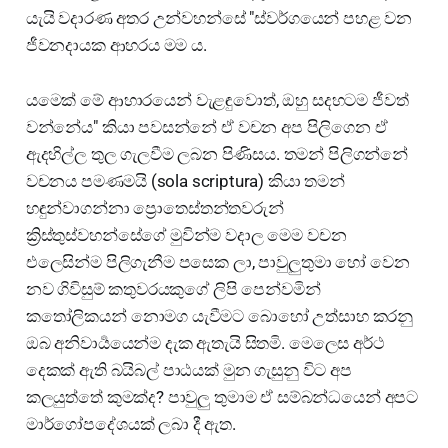
යැයි වදාරණ අතර උන්වහන්සේ "ස්වර්ගයෙන් පහළ වන
ජීවනදායක ආහරය මම ය.
යමෙක් මේ ආහාරයෙන් වැළඳුවොත්, ඔහු සදහටම ජීවත්
වන්නේය" කියා පවසන්නේ ඒ වචන අප පිලිගෙන ඒ
ඇදහිල්ල තුල ගැලවීම ලබන පිණිසය. තමන් පිලිගන්නේ
වචනය පමණමයි (sola scriptura) කියා තමන්
හඳුන්වාගන්නා ප්‍රොතෙස්තන්තවරුන්
ක්‍රිස්තුස්වහන්සේගේ මුවින්ම වදාල මෙම වචන
එලෙසින්ම පිලිගැනීම පසෙක ලා, පාවුලුතුමා හෝ වෙන
නව ගිවිසුම් කතුවරයකුගේ ලිපි පෙන්වමින්
කතෝලිකයන් නොමග යැවීමට බොහෝ උත්සාහ කරනු
ඔබ අනිවාර්‍යයෙන්ම දැක ඇතැයි සිතමි. මෙලෙස අර්ථ
දෙකක් ඇති බයිබල් පාඨයක් මුන ගැසුනු විට අප
කලයුත්තේ කුමක්ද? පාවුලු තුමාම ඒ සම්බන්ධයෙන් අපට
මාර්ගෝපදේශයක් ලබා දී ඇත.