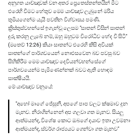
අනුගත යාච්ඤාවක් වන අතර ප්‍රෙතෙස්තන්තයින් මීට
එරෙහි වීමට හේතුව මෙම යාච්ඤාව ලැබුනේ මරිය
තුමියගෙන්ම යැයි පවතින විශ්වාසය පමණි.
ක්‍රිස්තුස්වහන්සේ ඉගැන්වූ ලෙසම "සාතන් විසින් සාතන්
දුරු කරනු ලැබේ නම්, ඔහු ඔහුටම විරෝධීව භේද වී සිටී"
(මතෙව් 12:26) කියා සාතන්ට එරෙහි කිසි අවියක්
සාතන්ගේ පාර්ශවයෙන් නොඑසවෙන බව පවසු බව
සිහිකිරීම මෙම යාච්ඤාව දෙවියන්වහන්සේගේ
පාර්ශවයෙන්ම පැමිණෙන්නක් බවට ඇති හොඳම
සාක්ෂියයි.
මේ යාච්ඤාව වනුයේ:
"අහෝ මාගේ ජේසුනී, අපගේ පාප වලට ක්ෂමාව දුන
මැනව. නිරාගින්නෙන් අප ගලවා ගත මැනව. සියලු
ආත්මයන්ද, විශේෂ කොට ඔබගේ දයාව ඉතා උවමනා
ආත්මයන්ද, ස්වර්ග රාජ්‍යයට ගෙන්වා ගත මැනව"