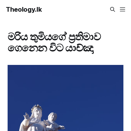
Theology.lk
මරිය තුමියගේ ප්‍රතිමාව
ගෙනෙන විට යාච්ඤා