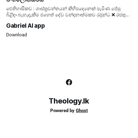
ඓතිහාසිකව : ශාස්ත්‍රවන්තයන් කිහිපදෙනෙක් පැමිණ ජේසු
බිළිඳා බැහැදැකීම එහෙත් දේව වන්දනාත්මකව රජුන්ට ❌ රජතුන්
කට්ටුවේ මංගල්‍යය ❌ ලොවට ✅ දේව
Gabriel AI app
Download
Theology.lk
Powered by
Ghost