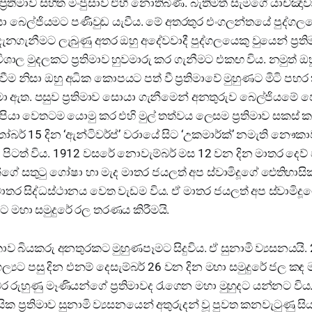
’ ප්‍රතිමාව සහිත මංජුසාව එහි නොතිබිණි. බැතිමත් සැමගේ යාච්ඤා
යා බෙල්ජියමට පණිවුඩ යැවීය. මේ අතරතුර එංගලන්තයේ පුද්ගලයෙක
දැනගැනීමට ලැබුණු අතර ඔහු අදේවවාදී පුද්ගලයෙකු වුයෙන් ප්‍රති
විශාල මුදලකට ප්‍රතිමාව හුවමාරු කර ගැනීමට එකඟ විය. නමුත් ඔ
ොවීම නිසා ඔහු අධික කොපයට පත් වී ප්‍රතිමාවේ මුහුණට මිටි පහ
දමා ඇත. පසුව ප්‍රතිමාව සොයා ගැනීමෙන් අනතුරුව බෙල්ජියමේ පෙ
්පියා වෙතටම යොමු කර එහි මුල් තත්වය ලෙසම ප්‍රතිමාව සකස් කර දී
ර් 15 දින ‘ඇන්ටිවර්ප්’ වරායේ සිට ‘උකමාර්ක්’ නමැති නෞකාව 
ිටත් විය. 1912 වසරේ නොවැම්බර් මස 12 වන දින මාතර දෙව් 
්ගේ සතුටු ගෝෂා හා මැද මාතර ජයලත් අප ස්වාමිදූගේ ඓතිහාසික 
ූ මාතර සිද්ධස්ථානය වෙත වැඩම විය. ඒ මාතර ජයලත් අප ස්වාමිද
වරට මහා සමුදුරේ රල තරණය කිරීමයි.
ංකාව බියකරු අනතුරකට මුහුණපෑමට සිදුවිය. ඒ සුනාමි ව්‍යසනයයි
මංගල්‍යට පසු දින එනම් දෙසැම්බර් 26 වන දින මහා සමුදුරේ ජල
බර රුහුණු මෑණියන්ගේ ප්‍රතිමාවද රැගෙන මහා මුහුදට යන්නට වි
ක ප්‍රතිමාව සුනාමි ව්‍යසනයෙන් අතුරුදන් වූ පුවත කනවැටුණු සිය