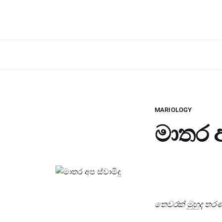
MARIOLOGY
මාතර අ
තෙවරක් මුහුද තරණ