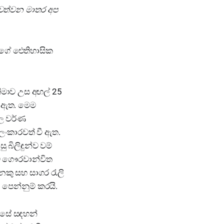
පවත්වන මාතර අප
ූගේ ඓතිහාසික
තිමාව උස අඟල් 25
ා ඇත. මෙම
ීල වර්ණ
අලංකාරවත් වී ඇත.
 බිලිඳුන්ව වම්
වේ ගෞරවාන්විත
ෙකු සහ සාගර රැලි
 පෙන්නුම් කරයි.
ෙසේ සඳහන්