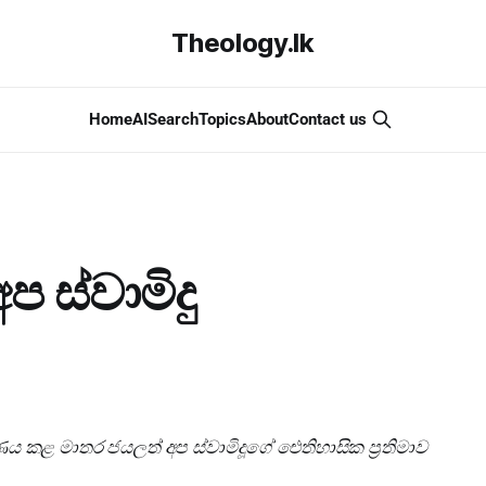
Theology.lk
Home
AI
Search
Topics
About
Contact us
ප ස්වාමිදු
ය කළ මාතර ජයලත් අප ස්වාමිදූගේ ඓතිහාසික ප්‍රතිමාව