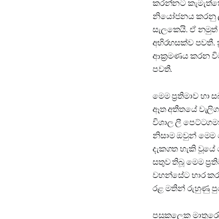
කරන්නට කැමැත්තෙම
නියෝජනය කරනු ලැබූ
සැලකෙයි. ඒ නමුත්
අභිරහසක්ව පවතී. ක
ආක්‍රමණය කරන විට
පවතී.
මෙම ප්‍රතිමාව හා
ඈත අතීතයේ වැලිගම
විශාල ලී පෙට්ටගමක
නිසාම ඔවුන් මෙම
දැකගත හැකි වූයේ ද
සතුව තිබූ මෙම ප්‍
වහන්සේට භාර කර ඇත
රළ මතින් රුහුණු 
පසුකලෙක මාතුරෙයි