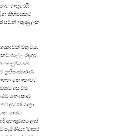
තිමාව මාතුරෙයි
් දින කිහිපයකට
ක් පටන් දකුණු ලක
්‍යතාවක් මතු විය.
වකට ගාල්ල රදගුරු
ින බෙල්ජියමේ
වේ ප්‍රතිසංස්කරණ
 ප්‍රවාහන නෞකාවට
කට අසු වීම
 වූ මෙම නෞකාව
 දුරටත් යාත්‍රා
ගෙන යාමට
ගදී අනතුරකට ලක්
ට පැමිණියද ‘මාතර