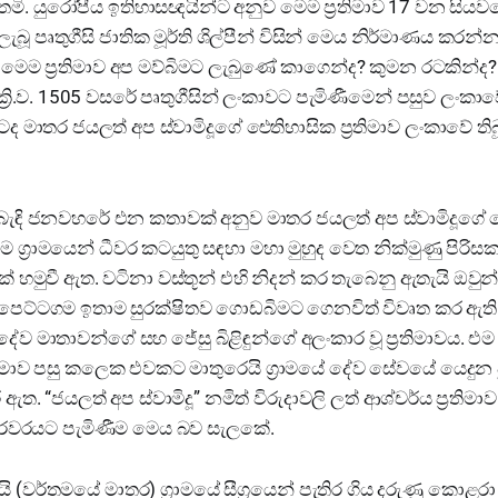
ි. යුරෝපීය ඉතිහාසඥයින්ට අනුව මෙම ප්‍රතිමාව 17 වන සියවස
 පෘතුගීසි ජාතික මූර්ති ශිල්පීන් විසින් මෙය නිර්මාණය කරන්
 මෙම ප්‍රතිමාව අප මව්බිමට ලැබුණේ කාගෙන්ද? කුමන රටකින්ද
්‍රි.ව. 1505 වසරේ පෘතුගීසින් ලංකාවට පැමිණීමෙන් පසුව ලංකාවේ 
ද මාතර ජයලත් අප ස්වාමිදූගේ ඓතිහාසික ප්‍රතිමාව ලංකාවේ ත
 සබැඳි ජනවහරේ එන කතාවක් අනුව මාතර ජයලත් අප ස්වාමිදූගේ ඓ
 ග්‍රාමයෙන් ධීවර කටයුතු සඳහා මහා මුහුද වෙත නික්මුණු පිරි
් හමුවී ඇත. වටිනා වස්තූන් එහි නිදන් කර තැබෙනු ඇතැයි ඔවුන් ත
 පෙට්ටගම ඉතාම සුරක්ෂිතව ගොඩබිමට ගෙනවිත් විවෘත කර ඇති 
ේව මාතාවන්ගේ සහ ජේසු බිළිඳුන්ගේ අලංකාර වූ ප්‍රතිමාවය. එම ධ
රතිමාව පසු කලෙක එවකට මාතුරෙයි ග්‍රාමයේ දේව සේවයේ යෙදුන පුජ
. “ජයලත් අප ස්වාමිදූ” නමිත් විරුදාවලි ලත් ආශ්චර්ය ප්‍රතිම
පුරවරයට පැමිණීම මෙය බව සැලකේ.
 (වර්තමයේ මාතර) ග්‍රාමයේ සීග්‍රයෙන් පැතිර ගිය දරුණු කොළර