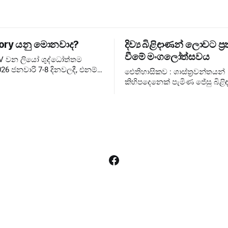
ory යනු මොනවාද?
දිව්‍ය බිළිඳාණන් ලොවට ප්‍ර
වීමේ මංගලෝත්සවය
XIV වන ලියෝ ශුද්ධෝත්තම
26 ජනවාරි 7-8 දිනවලදී, එනම්
ඓතිහාසිකව : ශාස්ත්‍රවන්තයන්
තුවේ ජුබිලිය අවසන් වූ වහා
කිහිපදෙනෙක් පැමිණ ජේසු බිළිඳ
සඳහා, එතුමන්ගේ පළමු
බැහැදැකීම එහෙත් දේව වන්දනාත්මකව
ary Consistory කැඳවා
රජුන්ට ❌ රජතුන් කට්ටුවේ මංගල
ලොවට ✅ දේව