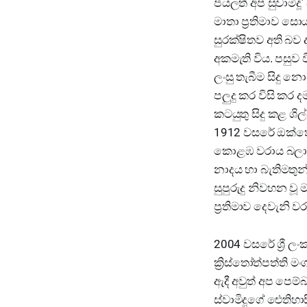
ජයලත් අප සුවාමිදූ
මාතා ප්‍රතිමාව සො
සුරක්ෂිතව අති බව 
අකමැති විය. පසුව 
ලංසු තැබීම සිදු න
පලුදු කර විසි කර 
කටයුතු සිදු කළ ශිල
1912 වසරේ ඔක්තෝබ
කොළඹ වරාය බලා ප
නාදය හා බැතිමතුන
සුපුරුදු නිවහන ව
ප්‍රතිමාව දෙවැනි 
2004 වසරේ ශ්‍රී ල
ක්‍රිස්තෝත්පත්ති 
ඇදී අවුත් අප පෙම්
ස්වාමිදූගේ ඓතිහාසි