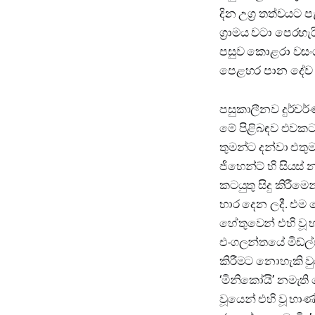
දින උග්‍ර තත්වයට ප
ග්‍රාමය වටා පෙරහැ
පසුව කොළරා වසංගත
පෙළහර පාන දේව ම
පසුකාලීනව දුර්වර්ණ
මේ පිළිබඳව එවකට 
තුමන්ට දන්වා එතු
ජිහෙන්ට් හි සියස් 
කටයුතු සිදු කිරීම
භාර දෙන ලදී. එ
හේතුවෙන් එහි වූ 
එංගලන්තයේ මිඩ්ල්ස
කිරීමට නොහැකි ව
‘මිනිකෝයි’ නමැත
වූයෙන් එහි වූ භා