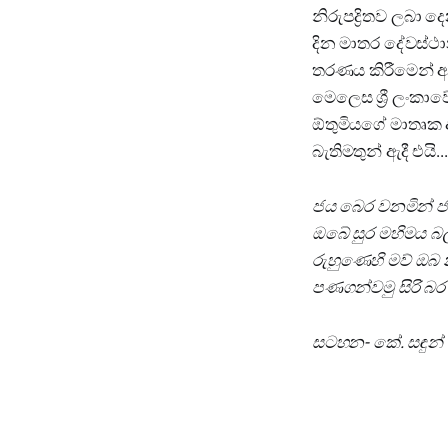
නිරුපද්‍රිතව ලබා
දින මාතර දේවස්ථාන
තරණය කිරීමෙන් අ
මෙලෙස ශ්‍රී ලංකාව
ඕතුමියගේ මාතෘක
බැතිමතුන් ඇදී එයි...
ජය බෙර වනමින් ජය
ඔබේ සුර මහිමය බ
රුහුණෙහි මව් ඔබ
පණගන්වමු සිරි බ
සටහන- කේ. සඳුන් මධ