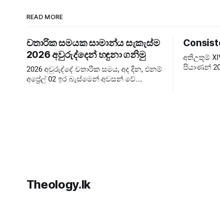
READ MORE
චතාරික සමයක සාමාන්ය සැකැස්ම
Consist
2026 අවුරුද්දෙන් හඳුනා ගනිමු
අතිඋතුම් 
පියාණන් 20
2026 අවුරුද්දේ චතාරික සමය, අද දින, එනම්
බලාපොරොත්
අප්‍රේල් 02 ඉර බැස්මෙන් අවසන් වේ.
පැවැත්වීම 
කෙතරම් පැහැදිළි කිරීම් දුන්නත් බොහෝ
Extraordin
අය දවස් ගණන පටලවා ගනිති. දවස් 40
ඉවරයි, නිරහාරය
Theology.lk