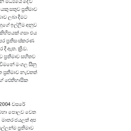
වන් මධ්‍යයේ දේව
ු සතුව ප්‍රතිමාව
මාව ලබා දීමට
හුගේ ඉල්ලීම අනුව
ර කිහිපයක් ගසා එය
ර ප්‍රතිසංස්කරණ
 ඇත. ක්‍රි.ව.
ප්‍රතිමාව සහිතව
විමනේ මංගල සීනු
ප්‍රතිමාව නැවතත්
ූගේ ඓතිහාසික
. 2004 වසරේ
 කඳ මහා පොලව වෙත
ය. මාතර ජයලත් අප
ල්ලන්ම ප්‍රතිමාව