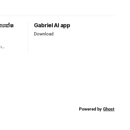
ත්‍යක්ෂ
Gabriel AI app
Download
ා
්‍යය ❌
Powered by
Ghost