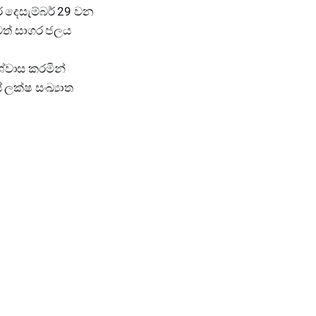
 දෙසැම්බර් 29 වන
රටත් සාගර ජලය
ශ්වාස කරමින්
ක්ෂ සංඛ්‍යාත