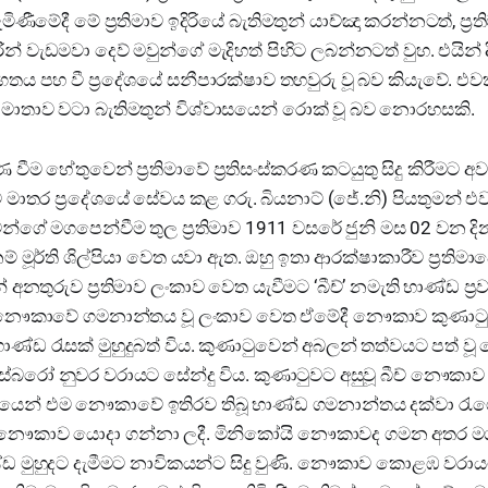
ැමිණීමේදී මේ ප්‍රතිමාව ඉදිරියේ බැතිමතුන් යාච්ඤා කරන්නටත්, ප්‍ර
රින් වැඩමවා දෙව් මවුන්ගේ මැදිහත් පිහිට ලබන්නටත් වුහ. එයින
ය පහ වී ප්‍රදේශයේ සනීපාරක්ෂාව තහවුරු වූ බව කියැවේ. එව
ාතාව වටා බැතිමතුන් විශ්වාසයෙන් රොක් වූ බව නොරහසකි.
 වීම හේතුවෙන් ප්‍රතිමාවේ ප්‍රතිසංස්කරණ කටයුතු සිදු කිරීමට අවශ
මාතර ප්‍රදේශයේ සේවය කළ ගරු. බියනාට් (ජේ.නි) පියතුමන් එ
මන්ගේ මගපෙන්වීම තුල ප්‍රතිමාව 1911 වසරේ ජුනි මස 02 වන ද
නම් මූර්ති ශිල්පියා වෙත යවා ඇත. ඔහු ඉතා ආරක්ෂාකාරීව ප්‍රතිමා
ෙන් අනතුරුව ප්‍රතිමාව ලංකාව වෙත යැවීමට ‘බීච්’ නමැති භාණ්ඩ
ම නෞකාවේ ගමනාන්තය වූ ලංකාව වෙත ඒමේදී නෞකාව කුණාටුව
භාණ්ඩ රැසක් මුහුදුබත් විය. කුණාටුවෙන් අබලන් තත්වයට පත්
්බරෝ නුවර වරායට සේන්දු විය. කුණාටුවට අසුවූ බීච් නෞකාව තව
ුයෙන් එම නෞකාවේ ඉතිරව තිබූ භාණ්ඩ ගමනාන්තය දක්වා රැ
ි නෞකාව යොදා ගන්නා ලදී. මිනිකෝයි නෞකාවද ගමන අතර ම
ණ්ඩ මුහුදට දැමීමට නාවිකයන්ට සිදු වුණි. නෞකාව කොළඹ වරාය