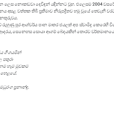
 දෙන ලෙස නොකඩවා දෙවිඳුන් යදින්නට වූහ. එලෙසම 2004 වසරේ
ය අසළ වත්තක තිබී ප්‍රතිමාව නිරුපද්‍රිතව හමු වූයේ තෙවැනි ව
නතුරුවය.
ේ රුහුණු පුර ආශ්චර්ය පාන මාතර ජයලත් අප ස්වාමිදූ කෙරෙහි වි
 ආදරය, සෙනෙහස සොයා ආගම් බේදයකින් තොරව වර්තමානයේ ල
 ගී ගයමින්
ල පතුරා
 නම හැම මුවකම
ර හෙළයේ.
ුරංග ප්‍රනාන්දු.