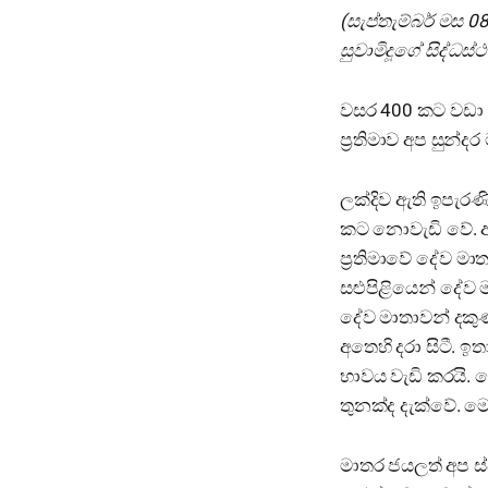
(සැප්තැම්බර් මස
සුවාමිදූගේ සිද්ධ
වසර 400 කට වඩා 
ප්‍රතිමාව අප සුන්ද
ලක්දිව ඇති ඉපැරණි
කට නොවැඩි වේ. ඈශ
ප්‍රතිමාවේ දේව මා
සළුපිළියෙන් දේව ම
දේව මාතාවන් දකුණත
අතෙහි දරා සිටී. 
භාවය වැඩි කරයි. 
තුනක්ද දැක්වේ. මෙ
මාතර ජයලත් අප ස්