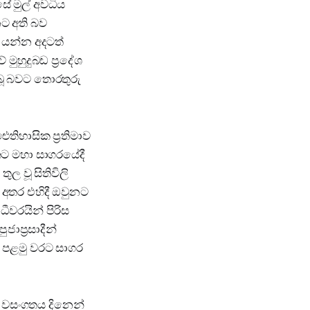
ේ මුල් අවධිය
නට අති බව
? යන්න අදටත්
මුහුදුබඩ ප්‍රදේශ
ිබූ බවට තොරතුරු
තිහාසික ප්‍රතිමාව
සකට මහා සාගරයේදී
ුල වූ සිතිවිලි
අතර එහිදී ඔවුනට
ීවරයින් පිරිස
ාප්‍රසාදීන්
ාව පළමු වරට සාගර
ා වසංගතය දිනෙන්