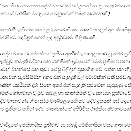
 08 වන දිනට යෙදෙන දේව මාතාවන්ගේ උපන් මංගල්‍යය අරඹයා 
ස්ථානයේ වාර්ෂික මංගල්‍යය වෙනුවෙන් තබන සටහනකි.)
ඉපැරණි ඉතිහාසයකට උරුමකම් කියන මාතර ජයලත් අප ස්වාමිද
ර මව්බිමට දෙවිඳුන්ගෙන් ලද අපූර්වතම තිළිණයකි.
 දේව මාතා වහන්සේගේ ප්‍රතිමා අතරින් ඉතා අලංකාර වූ මෙම ප්‍ර
්වුඩ් නමැති වටිනා සහ ශක්තිමත් දැවයෙන් මෙම ප්‍රතිමාව තන
තාවන් වහන්සේ සහ කුඩා ජේසු බිලිඳුන් ප්‍රකාශිත වේ. රක්ත සහ න
ාතාවන් සැරසී සිටින අතර රන් පැහැති මල් රටාවකින් එකී සළුව 
ින් යෂ්ඨියක් දරා සිටින අතර රන් පැහැති සළුවෙන් සැරසුණු ජේසු
ඉතාමත් ශෝභමාන වූ මුව කමල හා කාන්තිමත් වූ දෙනයන ප්‍රතිමා
දේව මාතාවන්ගේ පාදස්ථ මණ්ඩලයෙහි යට දේව දූතයන් පස් දෙන
ම ප්‍රතිමාව මගින් දේව මාතාවන්ගේ අපිරිමිත රාජකීය ස්වභාවයක්
වාමිදූගේ ඓතිහාසික ප්‍රතිමාව සෑ සබැඳි ඓතිහාසික වතගොත ම