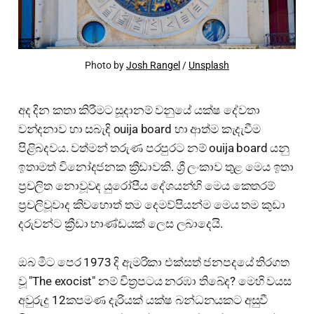
Photo by 
Josh Rangel
 / 
Unsplash
අද දින කතා කිරීමට සූදානම් වනුයේ යක්ෂ දේවතා
වන්දනාව හා සබැඳි ouija board හා ආත්ම කැදැවීම
පිළිබදවය. වත්මන් තරුණ පරපුරට නම් ouija board යනු
ඉතාමත් විනෝදජනක ක්‍රීඩාවකි. ශ්‍රී ලංකාව තුළ මෙය ඉතා
ප්‍රචලිත නොවූවද යුරෝපීය දේශයන්හි මෙය කෙතරම්
ප්‍රචලිවූවාද කිවහොත් තම දෙමව්පියන්ම මෙය තම කුඩා
දරුවන්ට ක්‍රීඩා භාණ්ඩයක් ලෙස ලබාදෙයි.
ඔබ මීට පෙර 1973 දි ඇමරිකා එක්සත් ජනපදයේ තිරගත
වූ "The exocist" නම් චිත්‍රපටය නරඹා තිබේද? මෙහි වයස
අවුරුදු 12කපමණ දැරියක් යක්ෂ බන්ධනයකට අසුවී