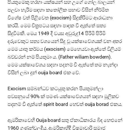
පියතුමෙකු හරහා යක්ෂයන් සහ උගේ ගෝල බාලයන්
පලවා හැරීම සඳහා කතෝලික සභාව විසින් නිර්මිත
විශේෂ වත් පිළිවෙත (exocism) සිදුකිරීමට ආරාධනා
කරයි. මෙම චිත්‍රපටය සඳහා පාදක වී ඇත්තේ සත්‍ය
සිදුවීමකි. මෙය 1949 දී වයස අවුරුදු14 පිරිමි පිරිමි
දරුවෙකුට සත්‍ය වශයෙන් සිදු වූ යක්ෂාවේශයක් වන අතර
මෙම යාතු කර්මය (exocism) මෙහෙයවා ඇත්තේ විලියම්
බව්ඩරන් නම් පියතුමා ය. (Father wiliam bowdern).
මෙම යක්ෂාවේශය සඳහා පදනම් වී ඇත්තේ තම නැන්දා
විසින් ලබා දුන් ouija board එක වේ.
Exocism සම්බන්ධව කටයුතු කරන පියතුමන්ලා
පවසනුයේ 90% ක් පමණ යක්ෂාවේශයන් සඳහා මූලිකව
පදනම් වී ඇත්තේ spirit board හෙවත් ouija borad එකය.
ඇමරිකාවෙහි Ouija board සතු ඒකාධිකාරය බිඳ හෙළුනේ
1960 ගණන්වලදීය. ඇමරිකාහිදී විෂමාචාරි සමාජ