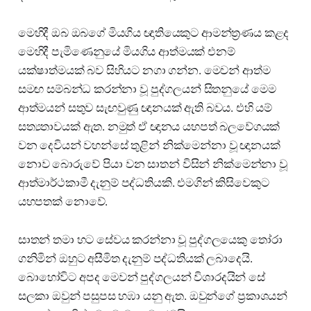
මෙහිදී ඔබ ඔබගේ මියගිය ඥාතියෙකුට ආමන්ත්‍රණය කළද
මෙහිදී පැමිණෙනුයේ මියගිය ආත්මයක් එනම්
යක්ෂාත්මයක් බව සිහියට නගා ගන්න. මෙවන් ආත්ම
සමඟ සම්බන්ධ කරන්නා වූ පුද්ගලයන් සිතනුයේ මෙම
ආත්මයන් සතුව සැඟවුණු ඥානයක් ඇති බවය. එහි යම්
සත්‍යතාවයක් ඇත. නමුත් ඒ ඥානය යහපත් බලවේගයක්
වන දෙවියන් වහන්සේ තුළින් නික්මෙන්නා වූ ඥානයක්
නොව බොරුවේ පියා වන සාතන් විසින් නික්මෙන්නා වූ
ආත්මාර්ථකාමී දැනුම් පද්ධතියකි. එමගින් කිසිවෙකුට
යහපතක් නොවේ.
සාතන් තමා හට සේවය කරන්නා වූ පුද්ගලයෙකු තෝරා
ගනිමින් ඔහුට අසීමිත දැනුම් පද්ධතියක් ලබාදෙයි.
බොහෝවිට අපද මෙවන් පුද්ගලයන් විශාරදයින් සේ
සලකා ඔවුන් පසුපස හඹා යනු ඇත. ඔවුන්ගේ ප්‍රකාශයන්