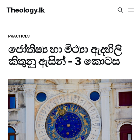
Theology.lk
PRACTICES
ජෝතිෂ්‍ය හා මිථ්‍යා ඇදහිලි
කිතුනු ඇසින් - 3 කොටස