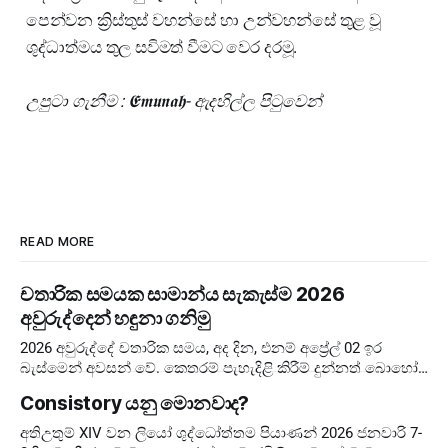
පෙන්වන ක්‍රිස්තුස් වහන්සේ හා උන්වහන්සේ තුළ වූ
ශුද්ධාත්මය තුල සවිමත් වීමට වෙර දරමූ.
උපුටා ගැනීම : 𝕰𝖒𝖚𝖓𝖆𝖍- ඇදහිල්ල පිටුවෙන්
READ MORE
චතාරික සමයක සාමාන්ය සැකැස්ම 2026
අවුරුද්දෙන් හඳුනා ගනිමු
2026 අවුරුද්දේ චතාරික සමය, අද දින, එනම් අප්‍රේල් 02 ඉර
බැස්මෙන් අවසන් වේ. කෙතරම් පැහැදිළි කිරීම් දුන්නත් බොහෝ
අය දවස් ගණන පටලවා ගනිති. දවස් 40 ඉවරයි, නිරහාරය
Consistory යනු මොනවාද?
අතිඋතුම් XIV වන ලියෝ ශුද්ධෝත්තම පියාණන් 2026 ජනවාරි 7-