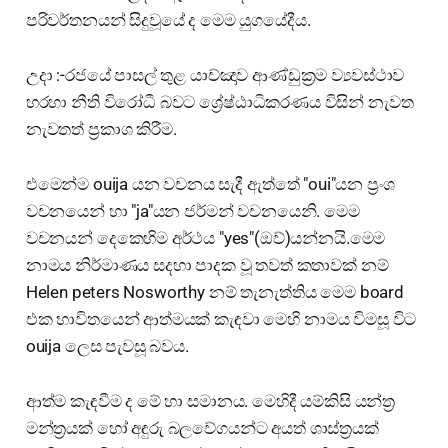
පරිවර්තනයන් සිදුවූයේ ද මෙම යුගයේදීය.
උදා :-රජයේ පාසල් තුළ යාච්ඤාව ආණ්ඩුක්‍රම ව්‍යවස්ථාව
හරහා නීති විරෝධී බවට ශ්‍රේෂ්ඨාධිකරණය විසින් නැවත
නැවතත් ප්‍රකාශ කිරීම.
එමෙන්ම ouija යන වචනය සැදී ඇත්තේ "oui"යන ප්‍රංශ
වචනයෙන් හා "ja"යන ජර්මන් වචනයෙනි. මෙම
වචනයන් දෙකෙහිම අර්ථය "yes"(ඔව්)යන්නයි.මෙම
නාමය නිර්මාණය සදහා පාදක වූ තවත් කතාවක් නම්
Helen peters Nosworthy නම් තැනැත්තිය මෙම board
එක භාවිතයෙන් ආත්මයක් කැඳවා මෙහි නාමය විමසූ විට
ouija ලෙස පැවසූ බවය.
ආත්ම කැඳවීම ද මේ හා සමානය. මෙහිදී යම්කිසි යන්ත්‍ර
මන්ත්‍රයක් හෝ අඳුරු බලවේගයන්ට අයත් ශාස්ත්‍රයක්