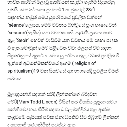
භාවිත කරමින් මලාවූ ආත්මයන් කැඳවා ගැනීම සිදුකරනු
ලබයි. මෙවන් කතා පුවතක් 1 සාමුවෙල් 28හි
සඳහන්ය.නමුත් මෙය යුරෝපයේ ප්‍රචලිත වන්නේ
"séance"ලෙසය. මෙම වචනය බිහිවූයේ ප්‍රංශ භාෂාවෙන්
"session"(සැසිය) යන වචනයෙනි. පැරණි ප්‍රංශ භාෂාව
තුළ "Seoir" හෙවත් වාඩිවීම යන වචනය මේ සඳහා පාදක
වී ඇත.මොවුන් මෙම පිළිවෙත වඩා ඵලදායි වීම සඳහා
සිදුකරනුයේ අදුරේය. මෙය යුරෝපය තුළ වඩාත් ප්‍රචලිත වී
ඇත්තේ අධ්‍යාත්මිකත්වයේ ආගම ( religion of
spiritualism)19 වන සියවසේ අග භාගයේදී ප්‍රචලිත වීමත්
සමඟය.
මූලාශ්‍රයන්හි සඳහන් පරිදි ලින්කන්ගේ බිරිඳවන
මේරි(Mary Todd Lincon) විසින් තම මියගිය පුත්‍රයා සමග
සන්නිවේදනය කිරීම සඳහා ධවල මන්දිරය තුළ ආත්ම
කැඳවීමේ සැසියක් එවක ජනාධිපතිව සිටි ඒබ්‍රහම් ලින්කන්
ද සහභාගී කරගනිමින් පවත්වා ඇත.