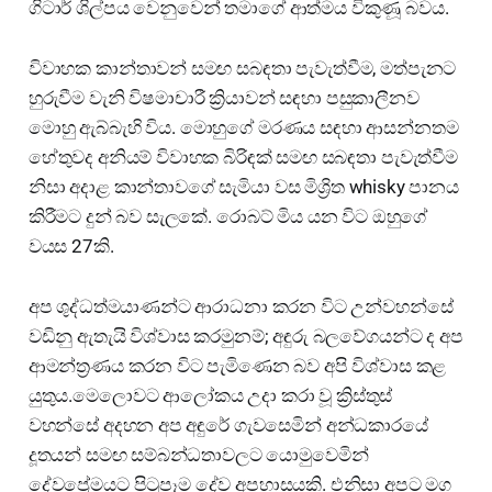
ගිටාර් ශිල්පය වෙනුවෙන් තමාගේ ආත්මය විකුණූ බවය.
විවාහක කාන්තාවන් සමඟ සබඳතා පැවැත්වීම, මත්පැනට
හුරුවීම වැනි විෂමාචාරී ක්‍රියාවන් සඳහා පසුකාලීනව
මොහු ඇබ්බැහි විය. මොහුගේ මරණය සඳහා ආසන්නතම
හේතුවද අනියම් විවාහක බිරිඳක් සමඟ සබඳතා පැවැත්වීම
නිසා අදාළ කාන්තාවගේ සැමියා වස මිශ්‍රිත whisky පානය
කිරීමට දුන් බව සැලකේ. රොබට් මිය යන විට ඔහුගේ
වයස 27කි.
අප ශුද්ධත්මයාණන්ට ආරාධනා කරන විට උන්වහන්සේ
වඩිනු ඇතැයි විශ්වාස කරමුනම්; අඳුරු බලවේගයන්ට ද අප
ආමන්ත්‍රණය කරන විට පැමිණෙන බව අපි විශ්වාස කළ
යුතුය.මෙලොවට ආලෝකය උදා කරා වූ ක්‍රිස්තුස්
වහන්සේ අදහන අප අඳුරේ ගැවසෙමින් අන්ධකාරයේ
දූතයන් සමඟ සම්බන්ධතාවලට යොමුවෙමින්
දේවප්‍රේමයට පිටුපෑම දේව අපහාසයකි. එනිසා අපට මග