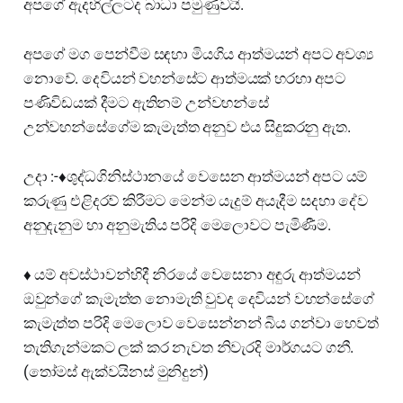
අපගේ ඇදහිල්ලටද බාධා පමුණුවයි.
අපගේ මග පෙන්වීම සඳහා මියගිය ආත්මයන් අපට අවශ්‍ය
නොවේ. දෙවියන් වහන්සේට ආත්මයක් හරහා අපට
පණිවිඩයක් දීමට ඇතිනම් උන්වහන්සේ
උන්වහන්සේගේම කැමැත්ත අනුව එය සිදුකරනු ඇත.
උදා :-♦️ශුද්ධගිනිස්ථානයේ වෙසෙන ආත්මයන් අපට යම්
කරුණු එළිදරව් කිරීමට මෙන්ම යැදුම් අයැදීම සදහා දේව
අනුදැනුම හා අනුමැතිය පරිදි මෙලොවට පැමිණීම.
♦️ යම් අවස්ථාවන්හිදී නිරයේ වෙසෙනා අඳුරු ආත්මයන්
ඔවුන්ගේ කැමැත්ත නොමැති වුවද දෙවියන් වහන්සේගේ
කැමැත්ත පරිදි මෙලොව වෙසෙන්නන් බිය ගන්වා හෙවත්
තැතිගැන්මකට ලක්‌ කර නැවත නිවැරදි මාර්ගයට ගනී.
(තෝමස් ඇක්වයිනස් මුනිදුන්)