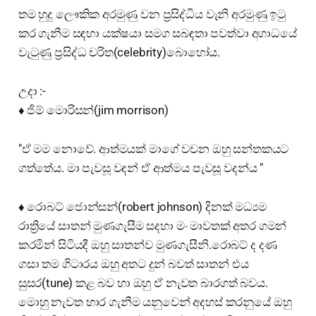
තම හුදු ලෞකික අරමුණු වන ප්‍රසිද්ධිය වැනි අරමුණු ඉටු
කර ගැනීම සඳහා යක්ෂයා සමග සබඳතා පවත්වා අගාධයේ
වැටුණු ප්‍රසිද්ධ චරිත(celebrity)බොහෝය.
උදා :-
♦️ ජිම් මොරිසන්(jim morrison)
"ඒ මම නොවේ. ආත්මයක් මාගේ වචන ඔහු සන්තකයට
ගත්තේය. මා පැවසූ වදන් ඒ ආත්මය පැවසූ වදන්ය "
♦️ රොබට් ජොන්සන්(robert johnson) දිනක් මධ්‍යම
රාත්‍රියේ සාතන් මුණගැසීම සදහා මං මාවතක් අතර ගමන්
කරමින් සිටියදී ඔහු සාතන්ව මුණගැසීනි.රොබට් ද දණ
ගසා තම ගිටාරය ඔහු අතට දුන් බවත් සාතන් එය
සුසර(tune) කළ බව හා ඔහු ඒ නැවත බාරගත් බවය.
මොහු නැවත භාර ගැනීම යනුවෙන් අදහස් කරනුයේ ඔහු