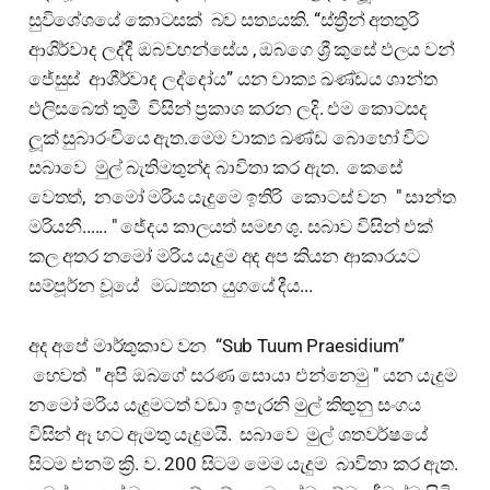
සුවිශේශයේ කොටසක් බව සත්‍යයකි. “ස්ත්‍රීන් අතතුරි
ආශිර්වාද ලද්දී ඔබවහන්සේය , ඔබගෙ ශ්‍රී කුසේ ඵලය වන්
ජේසුස් ආශීර්වාද ලද්දෝය” යන වාක්‍ය ඛණ්ඩය ශාන්ත
එලිසබෙත් තුමී විසින් ප්‍රකාශ කරන ලදි. එම කොටසද
ලූක් සුබාරංචියෙ ඇත.මෙම වාක්‍ය ඛණ්ඩ බොහෝ විට
සබාවෙ මුල් බැතිමතුන්ද බාවිතා කර ඇත. කෙසේ
වෙතත්, නමෝ මරිය යැදුමෙ ඉතිරි කොටස් වන " සාන්ත
මරියනී...... " ජේදය කාලයත් සමඟ ශු. සබාව විසින් එක්
කල අතර නමෝ මරිය යැදුම අද අප කියන ආකාරයට
සම්පූර්න වූයේ මධ්‍යතන යුගයේ දීය...
අද අපේ මාර්තුකාව වන “Sub Tuum Praesidium”
හෙවත් " අපි ඔබගේ සරණ සොයා එන්නෙමු " යන යැදුම
නමෝ මරිය යැදුමටත් වඩා ඉපැරනි මුල් කිතුනු සංගය
විසින් ඈ හට ඇමතු යැදුමයි. සබාවෙ මුල් ශතවර්ෂයේ
සිටම එනම් ක්‍රි. ව. 200 සිටම මෙම යැදුම බාවිතා කර ඇත.