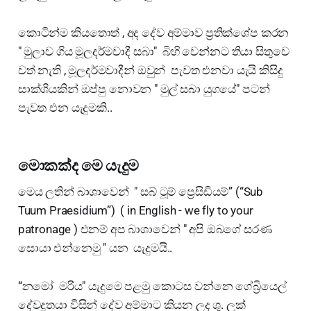
කොටින්ම කියතොත් , අද දේව අම්මාව ප්‍රතික්ශේප කරන
" මුලාව ගිය මූලදර්මවාදී සබා" බිහි වෙන්නට තියා සිතුවෙ
වත් නැති , මූලදර්මවාදීන් ඔවුන් පැවත එනවා යැයි කිසිදු
සාක්ශියකින් ඔප්පු නොවන " මුල් සබා යුගයේ" පටන්
පැවත එන යැදුමකි..
මොකක්ද මෙ යැදුම
මෙය ලතින් බාශාවෙන් " සබ් ටූම් ප්‍රෙසිඩියම්” (“Sub
Tuum Praesidium”) ( in English - we fly to your
patronage ) එනම් අප බාශාවෙන් " අපි ඔබගේ සරණ
සොයා එන්නෙමු " යන යැදුමයි..
“නමෝ මරිය" යැදුමෙ පළමු කොටස වන්නෙ ගේබ්‍රියෙල්
දේවදූතයා විසින් දේව අම්මාට කියන ලද ශු. ලූක්