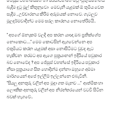
ජේසුස් වහන්සේගෙ හා මරියාවන්ගෙ මවු -පුතු ස්නේහය
බැදීම දුටු මුල් කිතුනුවො මෙවැනි යැදුමක් ඕ තුමිය වෙත
සෑදීම , උච්චාරනය කිරීම අරුමයක් නොවෙ. ගැටලුව
මූලදර්මවාදීන්ට මෙම සරල කාරනය නොතේරිමයි..
" අපගේ ඕනෑකම් වලදි අප කරන යාඥා ඔබ ප්‍රතික්ශේප
නොකොට...." මෙම කොටසින් ඇගවෙන්නෙ අප
එතුමියට කරන යැදුමක් අසා නොසීටීමට වුවද ඈට
හැකිවන තරමට අප ඇගෙ පුත්‍රයානන් ඉදිරියේ පවුකාර
බව නොවේද ? අප ජේසුස් වහන්සේ ඉදිරියෙ පවුකාර
නිසා පුත්‍රයාගෙ සිත හොදින්ම දන්නා ඔහුගෙ අම්මා
මාර්ගයෙන් අපේ ඉල්ලීම් ඉල්ලන්නෙ එබැවිනි.
"සියලු අනතුරු වලින් අප මුදා ගත මැනව ..." ආත්මීක හා
ලෞකීක අනතුරු වලින් අප නිරන්තරයෙන් වටවී සිටින
බවක් හැගවේ..