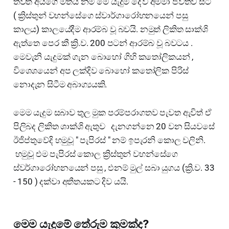
තවත් අයගේ මතය නම් මේ යැදුම දේව අම්මා ජීවත්ව සිටි
( ක්‍රිස්තුන් වහන්සේගෙ ස්වාර්ගාරෝහනයෙන් පසු
කාලය) කාලයේදීම ආරම්බ වූ බවයි. නමුත් ලිකිත සාක්ශි
ඇත්තෙ පෙර කී ක්‍රි.ව. 200 පටන් ආරම්බ වූ බවටය .
මෙවැනි යැදුමක් ගැන බොහෝ ගිහි කතෝලිකයන් ,
විශෙශයෙන් අප ලක්දිව බොහෝ කතෝලික පිරිස්
නොදැන සිටීම අබාග්‍යයකි.
මෙම යැදුම සබාව තුල මුක පරම්පරාගතව පැවත ඇවිත් ඒ
පිලිබද ලිකිත ශාක්ශි ඇතුව දැනගන්නෙ 20 වන සියවසේ
ඊජිප්තුවේදි හමුවූ " පැපිරස් " නම් ඉපැරනි කොල වලිනි.
හමුවූ එම පැපිරස් කොල ක්‍රිස්තුන් වහන්සේගෙ
ස්වර්ගාරෝහනයෙන් පසු , එනම් මුල් සබා යුගය (ක්‍රි.ව. 33
- 150 ) දක්වා අතීතයකට දිව යයි.
මෙම යැදුමේ තේරුම කුමක්ද?