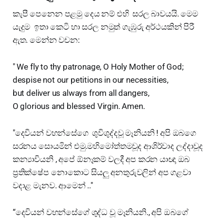
කැපී පෙනෙන පළමු දෙය නම් එහි සරල බාවයයි. මෙම
යැදුම ඉතා කෙටි හා සරල නමුත් ගැඹුරු අර්ථයකින් පිරී
ඇත. මෙන්න වචන:
" We fly to thy patronage, O Holy Mother of God;
despise not our petitions in our necessities,
but deliver us always from all dangers,
O glorious and blessed Virgin. Amen.
"දෙවියන් වහන්සේගෙ ශුවිශුද්දවූ මෑනියනි ! අපි ඔබගෙ
සරනය සොයමින් එමු.මහිමෝත්තමවූද ආශිර්වාද ලද්දාවූද
කන්‍යාවියනි , අපේ ඕනෑකම් වලදී අප කරන යාඥා ඔබ
ප්‍රතික්ෂේප නොකොට සියලු අනතුරුවලින් අප ගළවා
වදාළ මැනව. ආමෙන් .."
“දෙවියන් වහන්සේගේ ශුද්ධ වූ මෑනියනි., අපි ඔබගේ