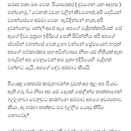
සරණ පතා ඔබ වෙත පියාසරකර ( දුවගෙන යන අදහස )
එන්නෙමු..” වෙනත් වචන වලින් කිවහොත්, අපි දෙවියන්
වහන්සේගෙ අම්මා වෙත ඇවිදින්නේ නැත, අපි
දුවන්නෙමු. මන්ද? අපේ ඇය අපගේ මැදිහත්කාරියක් සේ
ඇගේ දිව්‍ය පුත්‍රයා ඉදිරියේ පෙනී සිටින්නීය. අපි අපගේ
ස්වාමින් වහන්සේ වෙත ළඟා වන්නේ ප්‍රේමයෙන්, නමුත්
අපගේ පව්කාරකම සහ අවිශ්වාසය නිසා යම් භීතියක් ඇත.
එබැවින් අප වෙනුවෙන් තම පුතා ඉදිරියෙහි මැදිහත්
වන්නට යැයි , අපගේ දේව අම්මාට කියයි.
පියෙකු කෙතරම් කරුනාවන්ත වුවත් අප තුල අප පියාට
ඇති ගරු බිය නිසා අප යම් දෙයක් කෙලින්ම තාත්තාගෙන්
ඉල්ලනවා වෙනුවට කරන්නෙ අම්මාට අපගෙ අවශ්‍යතාව
කියා , ඈ හරහා තාත්තට එම ඉල්ලීම යොමු කිරීම
නොවේද?