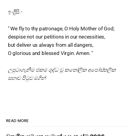
ඉංග්‍රීසි -
" We fly to thy patronage, O Holy Mother of God;
despise not our petitions in our necessities,
but deliver us always from all dangers,
O glorious and blessed Virgin. Amen. "
උපුටාගැනීම එකම ශුද්ධ වූ කතෝලික අපෝස්තලික
සභාව පිටුව මගින්
READ MORE