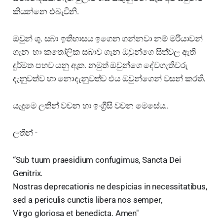
කියන්නෙ එබැවිනි.
ඔවුන් ශු. සබා ඉතිහාසය ඉගෙන ගන්නවා නම් මරියාවන්
ගැන හා කතෝලික සබාව ගැන ඔවුන්ගෙ සිත්වල ඇති
දුර්මත පහව යනු ඇත. නමුත් ඔවුන්ගෙ දේවගැතිවරු
දැනුවත්ව හා නොදැනුවත්ව එය ඔවුන්ගෙන් වසන් කරති.
යැදුමෙ ලතින් වචන හා ඉංග්‍රීසි වචන මෙසේය..
ලතින් -
“Sub tuum praesidium confugimus, Sancta Dei
Genitrix.
Nostras deprecationis ne despicias in necessitatibus,
sed a periculis cunctis libera nos semper,
Virgo gloriosa et benedicta. Amen"