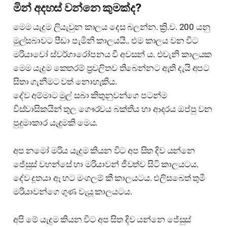
මින් අදහස් වන්නෙ කුමක්ද?
මෙම යැදුම ලියැවුන කාලය දෙස බලන්න. ක්‍රි.ව. 200 යනු
මුල්සබාවට පීඩා පැමිනි කාලයයි.. එම කාලය වන විට
මරියාවෝ ස්වර්ගාරෝපනය වී අවසන්‍ ය. එවැනි කාලයක
මෙම යැදුම කෙතරම් ප්‍රචලිතව තිබෙන්නට ඇති දැයි අපට
සිතා ගැනීමට වත් නොහැකිය.
දේව අම්මාට මුල් සබා කිතුනුවන්ගෙ පටන්ම
විස්වාසිකයින් තුල ගෞරවය බක්තිය හා ආදරය ඔප්පු වන
පුදුමාකාර යැදුමකි මෙය.
අප නමෝ මරිය යැදුම කියන විට අප සිත දිව යන්නෙ
ජේසුස් වහන්සේ හා මරියාවන් ජීවත්ව සිටි කාලයටය.
දේව දූතයා ඈ හට මංගලම් කී කාලයටය. එලිසබෙත් තුමී
මරියාවන්ගෙ ගුණ වැයූ කාලයටය.
අපි මේ යැදුම කියන විට අප සිත දිව යන්නෙ ජේසුස්