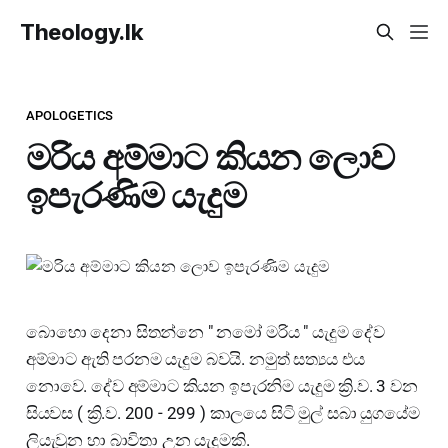
Theology.lk
APOLOGETICS
මරිය අම්මාට කියන ලොව
ඉපැරණිම යැදුම
බොහො දෙනා සිතන්නෙ " නමෝ මරිය " යැදුම දේව
අම්මාට ඇති පරනම යැදුම බවයි. නමුත් සත්‍යය එය
නොවෙ. දේව අම්මාට කියන ඉපැරනිම යැදුම ක්‍රි.ව. 3 වන
සියවස ( ක්‍රි.ව. 200 - 299 ) කාලයෙ සිටි මුල් සබා යුගයේම
ලියැවුන හා බාවිතා උන යැදුමකි.