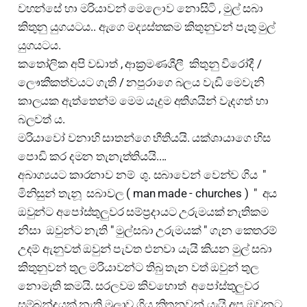
වහන්සේ හා මරියාවන් මෙලොව නොසිටි , මුල් සබා
කිතුනු යුගයටය.. ඇගෙ මද්‍යස්තකම කිතුනුවන් පැතු මුල්
යුගයටය.
කතෝලික අපි වඩාත් , ආක්‍රමණශීලී කිතුනු විරෝදී /
ලෞකීකත්වයට ගැති / නපුරාගෙ බලය වැඩි මෙවැනි
කාලයක ඇත්තෙන්ම මෙම යැදුම අතිශයින් වැදගත් හා
බලවත්‍ ය.
මරියාවෝ වනාහි සාතන්ගෙ භීතියයි. යක්ශායාගෙ හිස
පොඩි කර දමන තැනැත්තියයි....
අබාග්‍යයට කාරනාව නම් ශු. සබාවෙන් වෙන්ව ගිය "
මිනිසුන් තැනූ සබාවල ( man made - churches ) " අය
ඔවුන්ට අපෝස්තුලුවර සම්ප්‍රදායට උරුමයක් නැතිකම
නිසා ඔවුන්ට නැති " මුල්සබා උරුමයක් " ගැන කෙතරම්
උදම් ඇනුවත් ඔවුන් පැවත එනවා යැයි කියන මුල් සබා
කිතුනුවන් තුල මරියාවන්ට තිබු තැන වත් ඔවුන් තුල
නොමැති කමයි. සරලවම කිවහොත් අපෝස්තුලුවර
සම්බන්දයක් නැති මුලාව ගිය කිතුනුවන් යැයි අප ඔවුනට