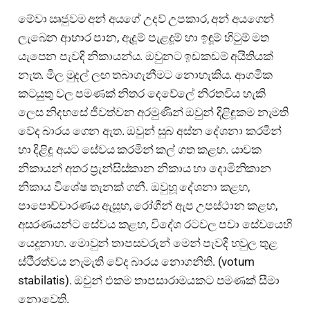
මේවා ඍජුවම අන් අයගේ උදව් උපකාර, අන් අයගෙන්
ලැබෙන ආහාර පාන, ඇදූම් පැළදූම් හා ඉඳූම් හිටුම් මත
යැපෙන පැවදි නිකායන්ය. ඔවුනට ඉඩකඩම් අයිතියක්
නැත. මිල මුදල් ලඟ තබාගැනීමට නොහැකිය. ආගමික
කටයුතු වල පමණක් නිතර දෙවේලේ නිරතවිය හැකි
ලෙස නිදහසේ ජීවත්වන අරමුණින් ඔවුන් දිළිඳූකම නැමති
වේද බාරය ගෙන ඇත. ඔවුන් සුබ අස්න දේශනා කරමින්
හා දිළිඳූ අයට සේවය කරමින් කල් ගත කළහ. යාචක
නිකායන් අතර ප්‍රැන්සිස්කාන නිකාය හා දොමිනිකාන
නිකාය විශේෂ තැනක් ගනී. ඔවුහූ දේශනා කළහ,
පාපොච්චාරණය ඇසූහ, රෝගීන් ඇප උපස්ථාන කළහ,
අසරණයන්ට සේවය කළහ, විදේශ රටවල පවා සේවයෙහි
යෙදූනාහ. මොවුන් තාපසවරුන් මෙන් පැවදි හවුල තුළ
ස්ථීරත්වය නැමැති වේද බාරය නොගනිති. (votum
stabilatis). ඔවුන් එකම තාපසාරාමයකට පමණක් සීමා
නොවෙති.