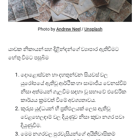
Photo by 
Andrew Neel
 / 
Unsplash
යාචක නිකායන් සහ දිළින්දන්ගේ ව්‍යාපාර ඇතිවීමට
හේතු වීමට පසුබිම
දොළොස්වන හා දහතුන්වන සියවස් වල
යුරෝපයේ ඇතිවූ ආර්ථීක හා සාමාජීය වෙනස්වීම්
නිසා අත්මයන් ගැලවීම සඳහා වූ සභාවේ එඬේරික
කාර්යය ක්‍රමවත් වීමේ අවශ්‍යතාවය.
කුරුස යුද්ධයන් හී ප්‍රතිඵලයක් ලෙස ඇතිවූ
වෙළහෙලඳාම් වල දියුණුව නිසා කුඩා නගර පවා
දියුණුවීම.
මෙම නගරවල පුරවැසියන්ගේ අයිතිවාසිකම්