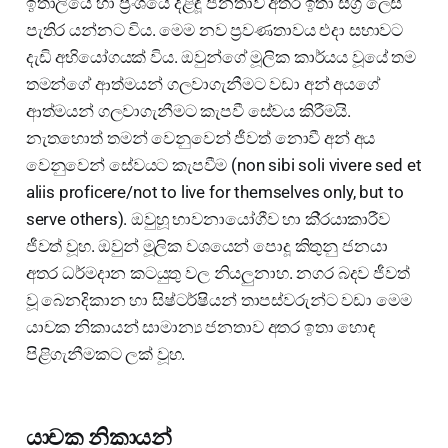
ඉතාලියේ හා ප්‍රංශයේ දිළිඳූ ජනතාව අතර ඉතා සීග්‍ර ලෙස
පැතිර යන්නට විය. මෙම නව ප්‍රවණතාවය එදා සභාවට
දැඩි අභියෝගයක් විය. ඔවුන්ගේ මූලික කාර්යය වූයේ තම
තමන්ගේ ආත්මයන් ගලවාගැනීමට වඩා අන් අයගේ
ආත්මයන් ගලවාගැනීමට කැපවී සේවය කිරීමයි.
නැතහොත් තමන් වෙනුවෙන් ජීවත් නොවී අන් අය
වෙනුවෙන් සේවයට කැපවීම (non sibi soli vivere sed et
aliis proficere/not to live for themselves only, but to
serve others). ඔවුහූ භාවනායෝගීව හා කි්‍රයාකාරීව
ජීවත් වූහ. ඔවුන් මූලික වශයෙන් පොදූ කිතුනු ජනයා
අතර ධර්මදාන කටයුතු වල නියලුනාහ. නගර බදව ජීවත්
වූ බෙනදිකාන හා සිෂ්ටර්ෂියන් තාපස්වරුන්ට වඩා මෙම
යාචක නිකායන් සාමාන්‍ය ජනතාව අතර ඉතා හොඳ
පිළිගැනීමකට ලක් වූහ.
යාචක නිකායන්