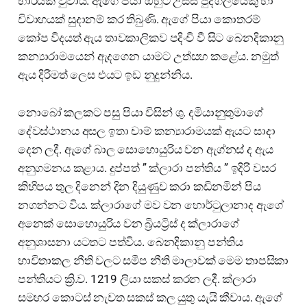
භාරයක් වුවාය. ඇගේ පියා ඔහුට උසස් පුද්ගලයෙකු හා
විවාහයක් සුදානම් කර තිබුණි. ඇගේ පියා කොතරම්
කෝප විදයත් ඇය තාවකාලිකව පදිංචි වී සිට බෙනදිකානු
කන්‍යාරාමයෙන් ඇදගෙන යාමට උත්සහ කළේය. නමුත්
ඇය දිරිමත් ලෙස එයට ඉඩ නුදුන්නිය.
නොබෝ කලකට පසු පියා විසින් ශු. දමියානුතුමාගේ
දේවස්ථානය අසල ඉතා චාම් කන්‍යාරාමයක් ඇයට සාදා
දෙන ලදී. ඇගේ බාල සොහොයුරිය වන ඇග්නස් ද ඇය
අනුගමනය කළාය. දුප්පත් ” ක්ලාරා පන්තිය ” ඉදිරි වසර
කිහිපය තුල දිනෙන් දින දියුණුව කරා කඩිනමින් පිය
නගන්නට විය. ක්ලාරාගේ මව වන හොර්ටුලානාද ඇගේ
අනෙක් සොහොයුරිය වන බ්‍රියට්‍රිස් ද ක්ලාරාගේ
අනුශාසනා යටතට පත්විය. බෙනදිකානු පන්තිය
භාවිතාකල නීති වලට සමීප නීති මාලාවක් මෙම තාපසිකා
පන්තියට ක්‍රි.ව. 1219 ලියා සකස් කරන ලදී. ක්ලාරා
සමහර කොටස් නැවත සකස් කල යුතු යැයි කීවාය. ඇගේ