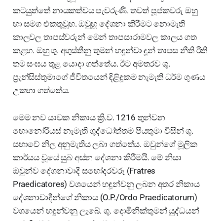
කටයුත්තේ නායකත්වය පැවරුණි. තවත් පූජකවරු ඔහු
හා සමග එකතුවූහ. ඔවුහූ දේශනා කිරීමට නොමැති
කාලවල තාපස්වරුන් මෙන් තාපසාරාමවල කාලය ගත
කළහ. ඔහු ශු. අගුස්තීනු තුමන් හඳූන්වා දූන් තාපස නීති රීති
තම සංඝය තුළ යොදා ගත්තේය. ඊට අමතරව ශු.
ප්‍රැන්සිස්තුමාගේ ජීවිතයෙන් ඳිළිඳූකම නැමැති ධර්ම ගුණය
උකහා ගත්තේය.
මෙම නව යාචක නිකාය ක්‍රි.ව. 1216 තුන්වන
හොනෝරියස් නැමැති ශුද්ධෝත්තම පියතුමා විසින් ශු.
සභාවේ නිල අනුමැතිය ලබා ගත්තේය. ඔවුන්ගේ මූලික
කාර්යය වූයේ සුබ අස්න දේශනා කිරීමයි. මේ නිසා
ඔවුන්ව දේශනාවාදී සහෝදරවරු (Fratres
Praedicatores) වශයෙන් හඳූන්වනු ලබන අතර නිකාය
දේශනාවාදීන්ගේ නිකාය (O.P./Ordo Praedicatorum)
වශයෙන් හඳූන්වනු ලැබේ. ශු. දොමිනික්තුමන් යුද්ධයන්