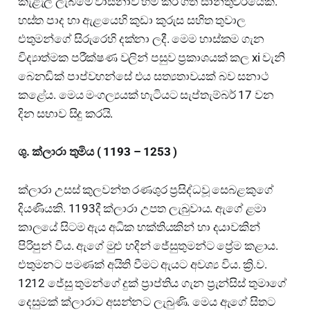
කැළැල් ලැබීමේ වාසනාව හිමි කර ගත් සාන්තුවරයෙකි.
හස්ත පාද හා ඇළයෙහි කුඩා කුරුස සහිත තුවාල
එතුමන්ගේ සිරුරෙහි දක්නා ලදී. මෙම හාස්කම ගැන
විද්‍යාත්මක පරීක්ෂණ වලින් පසුව ප්‍රකාශයක් කල xi වැනි
බෙනඩික් පාප්වහන්සේ එය සත්‍යතාවයක් බව සනාථ
කළේය. මෙය මංගල්‍යයක් හැටියට සැප්තැම්බර් 17 වන
දින සභාව සිදු කරයි.
ශු. ක්ලාරා තුමිය ( 1193 – 1253 )
ක්ලාරා උසස් කුලවන්ත රණශුර ප්‍රසිද්ධවූ සෙබළකුගේ
දියණියකි. 1193දී ක්ලාරා උපත ලැබුවාය. ඇගේ ළමා
කාලයේ සිටම ඇය අධික භක්තියකින් හා දයාවකින්
පිරිපුන් විය. ඇගේ මුළු හදින් ජේසුතුමන්ට ප්‍රේම කළාය.
එතුමනට පමණක් අයිති වීමට ඇයට අවශ්‍ය විය. ක්‍රි.ව.
1212 ජේසු තුමන්ගේ දුක් ප්‍රාප්තිය ගැන ප්‍රැන්සිස් තුමාගේ
දෙසුමක් ක්ලාරාට අසන්නට ලැබුණි. මෙය ඇගේ සිතට