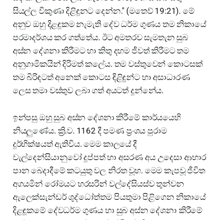
සියල්ල විකුණා දිළිඳූනට දෙන්න." (මතෙව් 19:21). මේ
අනුව ඔහු දිළඳූකම නැමැති දේව ධර්ම ගුණය තම නිකායේ
පරමාදර්ශය කර ගත්තේය. ඊට අමතරව සැමතැන සුබ
අස්න දේශනා කිරීමට හා කිතු දහම ජීවත් කිරීමට තම
අනුගාමිකයින් දිරිමත් කලේය. තම වස්තුවෙන් කොටසක්
තම බිරිඳටත් අනෙක් කොටස ඳිළිඳූන්ට හා අසාධාරණ
ලෙස තමා වස්තුව ලබා ගත් අයටත් දූන්නේය.
ඉන්පසු ඔහු සුබ අස්න දේශනා කිරීමේ කාර්යයෙහි
නියලුණේය. ක්‍රි.ව. 1162 දී පමණ ප්‍රංශය පුරාම
දූර්භික්ෂයත් ඇතිවිය. මෙම කාලයේ දී
වැල්දෙන්සියානුවෝ දූප්පත් හා අසරණ අය උදෙසා ආහාර
පාන බෙදාදීමේ කටයුතු වල නිරත වූහ. මෙම කැපවූ ජීවිත
අගයමින් රෝමයට හරසරින් වල්දේසියස්ව තුන්වන
ඇලෙක්සැන්ඩර් ශුද්ධෝත්තම පියතුමා පිළිගෙන නිකායේ
දිළඳූකමේ දේවධර්ම ගුණය හා සුබ අස්න දේශනා කිරීමේ