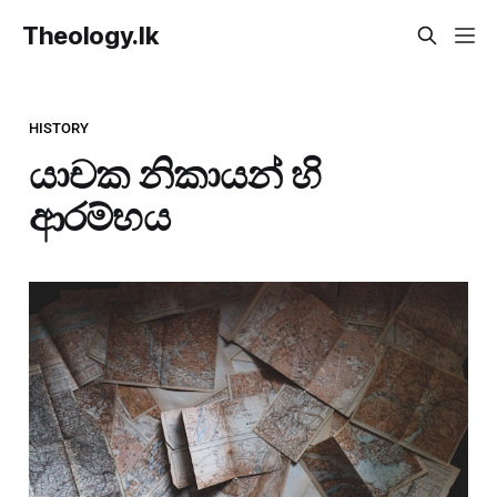
Theology.lk
HISTORY
යාචක නිකායන් හි
ආරම්භය