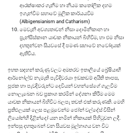
ආරක්ෂාකර ගැනීම හා නියම කතෝලික දහම
ඉගැන්වීම සභාවේ මූලික කාර්යයවීම
(Albigensianism and Catharism)
මෙවැනි අවශ්‍යතාවන් නිසා දොමිනිකාන හා
ප්‍රැන්සිස්කාන යාචක නිකායන් බිහිවීම, හා එම නිසා
දහතුන්වන සියවසේ දී පමණ සභාවේ නවෝදයක්
ඇතිවීය.
ඉහත සඳහන් කරුණු වලට අමතරව ඉතාලියේ බ්‍රේෂියාහී
ආර්නෝල්ඩ් නැමැති පැවිදිවරයා ඉඩකඩම් අයිති තාපස,
පූජක හා පැවදිවරුන්ට දෙවියන් වහන්සේගේ ගැලවීම
නොලැඛෙන බව ප්‍රකාශ කරමින් දේශනා කිරීම මෙම
යාචක නිකායන් බිහිවීට බලපෑ තවත් එක් කරුණකි. මෙහි
ප්‍රතිඵලයක් ලෙස පළමුවෙන්ම ජෝන් වල්දේස් විසින්
ලියෝන්හී දිළින්දෝ යන නමින් නිකායක් පිහිටුවන ලදී.
ඉන්පසු දහතුබෙන් වන සියවස මුල්භාගය වන විට