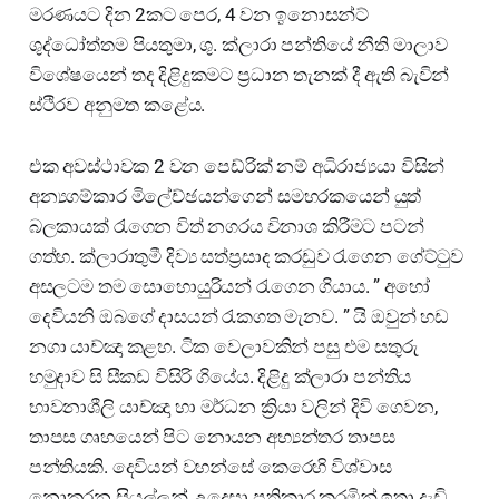
මරණයට දින 2කට පෙර, 4 වන ඉනොසන්ට්
ශුද්ධෝත්තම පියතුමා, ශු. ක්ලාරා පන්තියේ නීති මාලාව
විශේෂයෙන් තද දිළිදුකමට ප්‍රධාන තැනක් දී ඇති බැවින්
ස්ථිරව අනුමත කළේය.
එක අවස්ථාවක 2 වන පෙඩ්රික් නම් අධිරාජ්‍යයා විසින්
අන්‍යගම්කාර මිලේච්ඡයන්ගෙන් සමහරකයෙන් යුත්
බලකායක් රැගෙන විත් නගරය විනාශ කිරීමට පටන්
ගත්හ. ක්ලාරාතුමී දිව්‍ය සත්ප්‍රසාද කරඩුව රැගෙන ගේට්ටුව
අසලටම තම සොහොයුරියන් රැගෙන ගියාය. ” අහෝ
දෙවියනි ඔබගේ දාසයන් රැකගත මැනව. ” යි ඔවුන් හඩ
නගා යාච්ඤා කළහ. ටික වෙලාවකින් පසු එම සතුරු
හමුදාව සි සීකඩ විසිරි ගියේය. දිළිදු ක්ලාරා පන්තිය
භාවනාශීලි යාච්ඤා හා මර්ධන ක්‍රියා වලින් දිවි ගෙවන,
තාපස ගෘහයෙන් පිට නොයන අභ්‍යන්තර තාපස
පන්තියකි. දෙවියන් වහන්සේ කෙරෙහි විශ්වාස
නොකරන සියල්ලන් උදෙසා ප්‍රතිකාර කරමින් ඉතා දැඩි