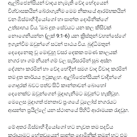
ඇල්බිජෙන්සියන් වාදය නැමැති වේද භේදයෙන්
විශ්වාසකයින් බේරාගැනීම මෙම නිකායේ ආරම්භකයින්
වන ඹීස්මාහී දියෝගෝ හා සාන්ත දොමිනික්ගේ
උත්සාහය විය. ’ඔබ දූත සේවයට යන කල කිසිවක්
නොගෙනියන්න (ලුක් 9:1-6) යන ක්‍රිස්තුන් වහන්සේගේ
ඉගැන්වීම ඔවුන්ගේ සටන් පාඨය විය. බුද්ධිමතුන්
දෙදෙනෙකු වූ මොවුහූ වසර දෙකක පමණ කාලයක්
නගර හා ගම් නියන් ගම් වල සැරිසරමින් සුබ අස්න
දේශනා කරමින් හා වේද භේදීන් සමග වාද විවාද කරමින්
තම දූත කාර්යය ඉටුකළහ. ඇල්බිජෙන්සියන් වාදීන්ගේ
ගොදූරක් බවට පත්ව සිටි කාන්තාවන් බොහෝ
දෙනෙක්ව ඔවුන්ගෙන් මුදාගැනීමට ඔවුන්ට හැකිවූහ.
මෙලෙස මුදාගත් ජනතාව ප්‍රංශයේ ටූලෝස් නගරයට
ආසන්න ප්‍රයිල්ලේ යන ස්ථානයේ පිහිටි ආරාමයක රැඳවූහ.
මේ අතර ඹීස්මාහී දියෝගෝ හට නැවත තම පදවිය
කරායාමට හේතුවූයෙන් සාන්ත දොමිනික් තුමන් හට එම