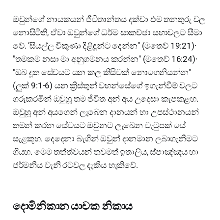
ඔවුන්ගේ නායකයන් ජීවිතාන්තය දක්වා එම තනතුරු වල
නොසිටිති, ඒවා ඔවුන්ගේ ධර්ම සාකච්ඡා සභාවලට සීමා
වේ. ’සියල්ල විකුණා දිළිඳූන්ට දෙන්න" (මතෙව් 19:21)∙
"තමකම නසා මා අනුගමනය කරන්න" (මතෙව් 16:24)∙
"ඔබ දූත සේවයට යන කල කිසිවක් නොගෙනියන්න"
(ලුක් 9:1-6) යන ක්‍රිස්තුන් වහන්සේගේ ඉගැන්වීම් වලට
ගරුකරමින් ඔවුහූ තම ජීවිත අන් අය උදෙසා කැපකළහ.
ඔවුහූ අන් අයගෙන් ලැබෙන දානයන් හා උපස්ථානයන්
තමන් කරන සේවයට ඔවුනට ලැඛෙන වැටුපක් සේ
සැළකූහ. දෙදෙනා බැගින් ඔවුන් දානමාන ලබාගැනීමට
ගියහ. මෙම තත්ත්වයන් තවමත් ඉතාලිය, ස්පාඤ්ඤය හා
ජර්මනිය වැනි රටවල දැකිය හැකිවේ.
දොමිනිකාන යාචක නිකාය