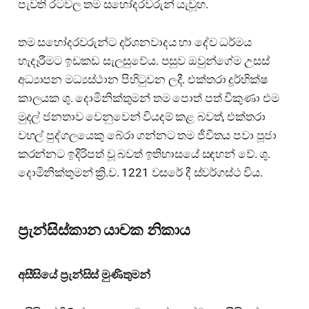
පැවති රටවල තම සහෝදරවරුන් යැවූහ.
තම සහෝදරවරුන්ට දර්ශනවාදය හා දේව ධර්මය
හැදෑරීමට ඉඩකඩ සැලසුවේය. පසුව ඔවුන්ගේම උසස්
අධ්‍යාපන මධ්‍යස්ථාන පිහිටුවන ලදී. එක්තරා දූර්භික්ෂ
කාලයක ශු. දොමිනික්තුමන් තම පොත් පත් විකුණා එම
මුදල් ජනතාව වෙනුවෙන් වියදම් කළ බවත්, එක්තරා
වහල් පුද්ගලයෙකු බේරා ගන්නට තම ජීවිතය පවා පූජා
කරන්නට ඉදිරිපත් වූ බවත් ඉතිහාසයේ සඳහන් වේ. ශු.
දොමිනික්තුමන් ක්‍රි.ව. 1221 වසරේ දී ස්වර්ගස්ථ විය.
ප්‍රැන්සිස්කාන යාචක නිකාය
අසීසියේ ප්‍රැන්සිස් මුණිතුමන්