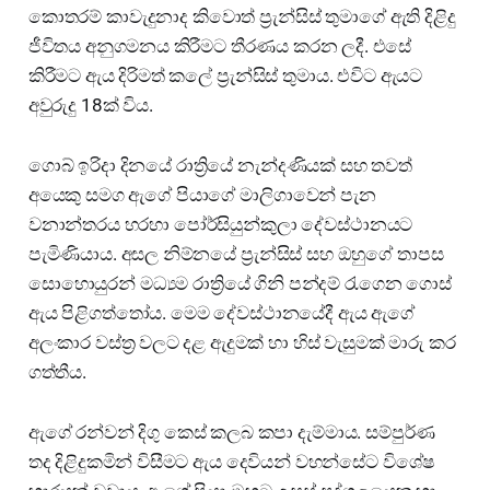
කොතරම් කාවැදුනාද කිවොත් ප්‍රැන්සිස් තුමාගේ ඇති දිළිදු
ජීවිතය අනුගමනය කිරීමට තීරණය කරන ලදී. එසේ
කිරීමට ඇය දිරිමත් කලේ ප්‍රැන්සිස් තුමාය. එවිට ඇයට
අවුරුදු 18ක් විය.
ගොබ් ඉරිදා දිනයේ රාත්‍රියේ නැන්දණියක් සහ තවත්
අයෙකු සමග ඇගේ පියාගේ මාලිගාවෙන් පැන
වනාන්තරය හරහා පෝර්සියුන්කුලා දේවස්ථානයට
පැමිණියාය. අසල නිම්නයේ ප්‍රැන්සිස් සහ ඔහුගේ තාපස
සොහොයුරන් මධ්‍යම රාත්‍රියේ ගිනි පන්දම් රැගෙන ගොස්
ඇය පිළිගත්තෝය. මෙම දේවස්ථානයේදී ඇය ඇගේ
අලංකාර වස්ත්‍ර වලට දළ ඇදුමක් හා හිස් වැසුමක් මාරු කර
ගත්තීය.
ඇගේ රන්වන් දිගු කෙස් කලබ කපා දැම්මාය. සම්පුර්ණ
තද දිළිදුකමින් විසීමට ඇය දෙවියන් වහන්සේට විශේෂ