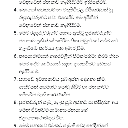
වෙනුවෙන් ජනතාව නැගීසිටීමට ඉදිරිපත්වීම.
බොහෝ ඉඩකඩම් හා වතුපිටිවල හිමිකරුවන් වූ
රදගුරුවරුන්ට පවා එරෙහිව තම අයිතීන්
වෙනුවෙන් ජනතාව නැගීසිටීම.
මෙම රදගුරුවරුන්ට සහාය දැක්වූ පූජකවරුන්ව
ජනතාව ප්‍රතික්ෂේපකිරීම නිසා ඔවුන්ගේ අත්මයන්
ගැලවීමේ කාර්යය ඉතා අමාරුවීම.
තාපසාරාමයන් නගරවලින් පිටත පිහිටා තිබීම නිසා
මෙම දේව කාර්යයන් සඳහා දායකවීමට ඉඩකඩ
ඇහිරීයාම.
සභාවේ අවශ්‍යතාවය සුබ අස්න දේශනා කීම,
ආත්මයන් යහමගට යොමු කිරිම හා ජනතාවට
සමීපවීම වැනි කාරණාවීම.
පූජකවරුන් සැබෑ ලෙස සුබ අස්නට සාක්ෂිදරන අය
මෙන් ජීවත්වීම සාමාන්‍ය ජනයාගේ
බලාපොරොත්තුව වීම.
මෙම ජනතාව එවකට පැවති වේද භේදීන්ගේ