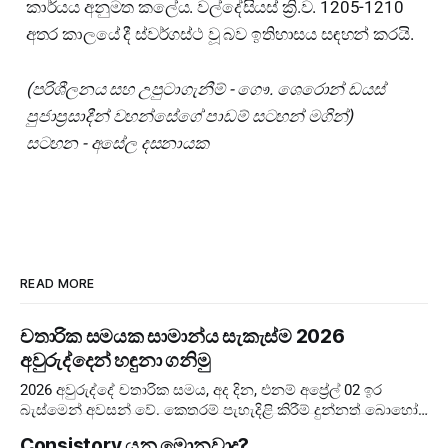
කාර්යය අනුමත කලේය. වල්දේසියස් ක්‍රි.ව. 1205-1210
අතර කාලයේ දී ස්වර්ගස්ථ වූ බව ඉතිහාසය සඳහන් කරයි.
(පරිශීලනය සහ උපුටාගැනීම් - ගෞ. ශෙරොන් ඩයස්
පුජාප්‍රසාදීන් වහන්සේගේ පාඩම් සටහන් මගින්)
සටහන - අසේල දසනායක
READ MORE
චතාරික සමයක සාමාන්ය සැකැස්ම 2026
අවුරුද්දෙන් හඳුනා ගනිමු
2026 අවුරුද්දේ චතාරික සමය, අද දින, එනම් අප්‍රේල් 02 ඉර
බැස්මෙන් අවසන් වේ. කෙතරම් පැහැදිළි කිරීම් දුන්නත් බොහෝ
අය දවස් ගණන පටලවා ගනිති. දවස් 40 ඉවරයි, නිරහාරය
Consistory යනු මොනවාද?