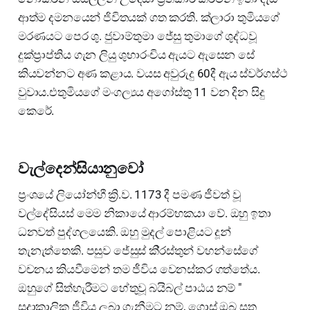
ආත්ම දමනයෙන් ජිවිතයක් ගත කරති. ක්ලාරා තුමියගේ
මරණයට පෙර ශු. ජුවාම්තුමා ජේසු තුමාගේ ශුද්ධවූ
දුක්ප්‍රාප්තිය ගැන ලියු ශුභාරංචිය ඇයට ඇසෙන සේ
කියවන්නට අණ කළාය. වයස අවුරුදු 60දී ඇය ස්වර්ගස්ථ
වුවාය.එතුමියගේ මංගල්‍යය අගෝස්තු 11 වන දින සිදු
කෙරේ.
වැල්දෙන්සියානුවෝ
ප්‍රංශයේ ලියෝන්හී ක්‍රි.ව. 1173 දී පමණ ජීවත් වූ
වල්දේසියස් මෙම නිකායේ ආරම්භකයා වේ. ඔහු ඉතා
ධනවත් පුද්ගලයෙකි. ඔහු මුදල් පොළියට දූන්
තැනැත්තෙකි. පසුව ජේසුස් කි්‍රස්තුන් වහන්සේගේ
වචනය කියවීමෙන් තම ජීවිය වෙනස්කර ගත්තේය.
ඔහුගේ සිත්හැරීමට හේතුවූ බයිබල් පාඨය නම් "
සදාකාලික ජීවිය ලබා ගැනීමට නම්, ගොස් ඔබ සතු