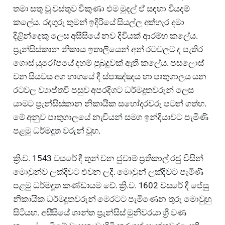
තමා සතු වූ වස්තුව විකුණා එම මුදල් ඒ සඳහා වියදම්
කලේය. රදගුරු තුමන් ඉදිරියේ සියල්ල අත්හැර දමා
දිළින්දෙකු ලෙස අසීසියේ නව දිවියක් ආරම්භ කලේය.
ප්‍රැන්සිස්කාන නිකාය ඉතාලියෙන් අන් රටවලට ද පැතිර
ගොස් යුරෝපයේ දහම් පුබුදූවක් ඇති කලේය. පසලොස්
වන සියවස අග භාගයේ දී ස්පාඤ්ඤය හා පෘතුගාලය යන
රටවල ව්‍යාප්තවී පසුව අපරදිගට ධර්මදූතවරුන් ලෙස
යාමට ප්‍රැන්සිස්කාන නිකායික සහෝදරවරු පටන් ගත්හ.
මේ අනුව පෘතුගාලයේ නැවියන් සමග ඉන්දියාවට පැමිණි
පළමු ධර්මදූත වරුන් වූහ.
ක්‍රි.ව. 1543 වසරේ දී තුන් වන ජුවාම් ප්‍රතිකාල් රජු විසින්
මොවුන්ව ලක්දිවට එවන ලදී. මොවුන් ලක්දිවට පැමිණි
පළමු ධර්මදූත කණ්ඩායම වේ. ක්‍රි.ව. 1602 වසරේ දී ජේසු
නිකායික ධර්මදූතවරුන් මෙරටට පැමිණෙන තුරු මොවුහු
සිටියහ. අසීසියේ ශාන්ත ප්‍රැන්සිස් මුනිවරයා ශ්‍රී වණ