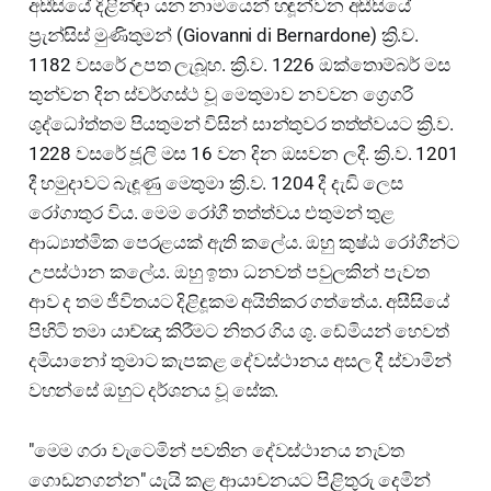
අසීසියේ දිළින්ඳා යන නාමයෙන් හඳූන්වන අසීසියේ
ප්‍රැන්සිස් මුණිතුමන් (Giovanni di Bernardone) ක්‍රි.ව.
1182 වසරේ උපත ලැබූහ. ක්‍රි.ව. 1226 ඔක්තොම්බර් මස
තුන්වන දින ස්වර්ගස්ථ වූ මෙතුමාව නවවන ග්‍රෙගරි
ශුද්ධෝත්තම පියතුමන් විසින් සාන්තුවර තත්ත්වයට ක්‍රි.ව.
1228 වසරේ ජූලි මස 16 වන දින ඔසවන ලදී. ක්‍රි.ව. 1201
දී හමුදාවට බැඳූණු මෙතුමා ක්‍රි.ව. 1204 දී දැඩි ලෙස
රෝගාතුර විය. මෙම රෝගී තත්ත්වය එතුමන් තුළ
ආධ්‍යාත්මික පෙරළයක් ඇති කලේය. ඔහු කුෂ්ඨ රෝගීන්ට
උපස්ථාන කලේය. ඔහු ඉතා ධනවත් පවුලකින් පැවත
ආව ද තම ජීවිතයට දිළිඳූකම අයිතිකර ගත්තේය. අසීසියේ
පිහිටි තමා යාච්ඤා කිරීමට නිතර ගිය ශු. ඩේමියන් හෙවත්
දමියානෝ තුමාට කැපකළ දේවස්ථානය අසල දී ස්වාමින්
වහන්සේ ඔහුට දර්ශනය වූ සේක.
"මෙම ගරා වැටෙමින් පවතින දේවස්ථානය නැවත
ගොඩනගන්න" යැයි කළ ආයාචනයට පිළිතුරු දෙමින්