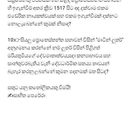
හී ඉගැන්වීම් අතර ක්‍රි:ව 1517 සිට අද දක්වාම එකම
එඩේරික නායකත්වයක් සහ එකම ඉගැන්වීමක් දක්නට
නොලැබෙන්නේ කුමක් නිසාද?
10:👉සියලු ප්‍රොතෙස්තන්ත සභාවන් විසින් "මාටින් ලුතර්"
අනුගමනය කරන්නේ නම් ලුතර් විසින් පිළිගත්
මරියතුමියගේ දේවමාතෘත්වය,සදා කන්‍යාභාවය සහ
සාන්තුවරබැතිය වැනි දේවධාර්මික සතය්‍ය තාවයන්
බැහැර කරනු ලබන්නේ කුමන පදනමක් මත සිටද?
සතුට යනු කතෝලිකයකු වීමයි!
✍️සාහිත පෙරේරා