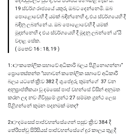
දොරටුවලට වුව ද, එය පරාජය නොකළ හැකි ය.
19 ස්වර්ග රාජ්‍යයේ යතුරු ඔබට දෙන්නෙමි. ඔබ
පොළොවෙහි දී යමක් බඳින්නෙහි ද, එය ස්වර්ගයෙහි දී
බඳිනු ලබන්නේ ය. ඔබ පොළොවෙහි දී යමක්
මුදන්නෙහි ද එය ස්වර්ගයෙහි දී මුදනු ලබන්නේ ය''යි
වදාළ සේක.
( මතෙව් 16 : 18, 19 )
1: 👉කතෝලික සභාවේ අධිකාරි බලය පිළිනොගන්නා”
ප්‍රොතෙස්තන්ත “සභාවන් කතෝලික සභාවේ අධිකාරී
බලය යටතේ ක්‍රි:ව 382 දී ශු.පේදුරු තුමන්ගේ 37 වන
අනුප්‍රාප්තිකයා වු දමසෙස් පාප් වහන්සේ විසින් අනුමත
කරන ලද නව ගිවිසුමේ ග්‍රන්ථ 27 සම්මත ග්‍රන්ථ ලෙස
පිළිගන්නේ කුමන පදනමක් මතද?
2:👉දමසෙස් පාප්වහන්සේගෙන් පසුව ක්‍රි:ව 384 දී
තේරීපත්වු සිරිසියස් පාප්වහන්සේගේ දූර කාලය තුළදී