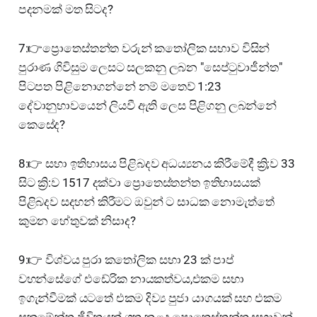
පදනමක් මත සිටද?
7:👉ප්‍රොතෙස්තන්ත වරුන් කතෝලික සභාව විසින්
පුරාණ ගිවිසුම ලෙසට සලකනු ලබන "සෙප්ටුවාජීන්ත"
පිටපත පිළිනොගන්නේ නම් මතෙව් 1:23
දේවානුභාවයෙන් ලියවී ඇති ලෙස පිළිගනු ලබන්නේ
කෙසේද?
8:👉 සභා ඉතිහාසය පිළිබදව අධය්‍යනය කිරීමේදී ක්‍රි;ව 33
සිට ක්‍රි:ව 1517 දක්වා ප්‍රොතෙස්තන්ත ඉතිහාසයක්
පිළිබදව සදහන් කිරීමට ඔවුන් ට සාධක නොමැත්තේ
කුමන හේතුවක් නිසාද?
9:👉 විශ්වය පුරා කතෝලික සභා 23 ක් පාප්
වහන්සේගේ එඩේරික නායකත්වය,එකම සභා
ඉගැන්වීමක් යටතේ එකම දිව්‍ය පුජා යාගයක් සහ එකම
සක්‍රමේන්තු ජීවිතයක් ගත කළද ප්‍රොතෙස්තන්ත සභාවන්