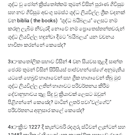
ශුද්ධ වු ජෝන් ක්‍රිස්තෝත්තම් තුමන් විසින් පුරාණ ගිවිසුම
සහ නව ගිවිසුම අඩංගු සමස්ථ ශුද්ධ ලියවිල්ල ග්‍රීක වදනක්
වන biblia ( the books) "ශුද්ධ බයිබලය" ලෙසට නම්
කරනු ලැබීම නිවැරදි නොවේ නම් ප්‍රොතෙස්තන්තවරුන්
ශුද්ධ ලියවිල්ල හදුන්වා දීමට "බයිබලය" යන වචනය
භාවිතා කරන්නේ කෙසේද?
3:👉කතෝලික සභාව විසින් 4 වන සියවස තුළදී සාන්ත
ජෙරම් තුමන් විසින් සිරිසියස් පාප්වහන්සේගේ අනුමැතිය
යටතේ හෙබ්‍රව් භාශාවෙන් සහ ග්‍රීක භාශාවෙන් තිබු මුළු
ශුද්ධ ලියවිල්ල ලතින් භාශාවට පරිවර්තනය කිරීම
දේවානුභාවය තුළ සිදු වු ක්‍රියාවක් ලෙසට ඔවුන්
පිළිගන්නේ කෙසේද? මාටින් ලුතර් පවා"වල්ගේට්"
පරිවර්තනය අනුසාර කලේ කෙසේද?
4:👉ක්‍රි:ව 1227 දී කැන්ටබරි රදගුරු ස්ටීවන් ලැන්ටන් සහ
1248දී කාදිනල් හියුගෝ යන කතෝලික සභාවේ රදගුරු