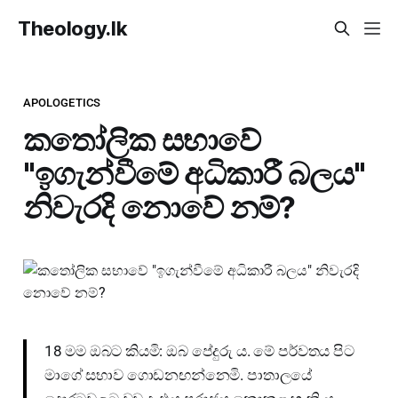
Theology.lk
APOLOGETICS
කතෝලික සභාවේ
"ඉගැන්වීමේ අධිකාරී බලය"
නිවැරදි නොවේ නම්?
18 මම ඔබට කියමි: ඔබ පේදුරු ය. මේ පර්වතය පිට
මාගේ සභාව ගොඩනඟන්නෙමි. පාතාලයේ