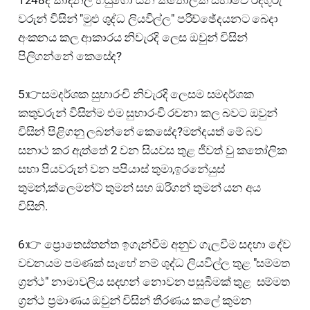
වරුන් විසින් "මුළු ශුද්ධ ලියවිල්ල" පරිච්ඡේදයනට බෙදා
අංකනය කල ආකාරය නිවැරදි ලෙස ඔවුන් විසින්
පිලිගන්නේ කෙසේද?
5:👉සමදර්ශක සුභාරංචි නිවැරදි ලෙසම සමදර්ශක
කතුවරුන් විසින්ම එම සුභාරංචි රචනා කල බවට ඔවුන්
විසින් පිළිගනු ලබන්නේ කෙසේද?මන්දයත් මේ බව
සනාථ කර ඇත්තේ 2 වන සියවස තුළ ජීවත් වු කතෝලික
සභා පියවරුන් වන පපියාස් තුමා,ඉරනේයුස්
තුමන්,ක්ලෙමන්ට් තුමන් සහ ඔරිගන් තුමන් යන අය
විසිනි.
6:👉 ප්‍රොතෙස්තන්ත ඉගැන්වීම අනුව ගැලවීම සදහා දේව
වචනයම පමණක් සෑහේ නම් ශුද්ධ ලියවිල්ල තුළ "සම්මත
ග්‍රන්ථ" නාමාවලිය සදහන් නොවන පසුබිමක් තුළ සම්මත
ග්‍රන්ථ ප්‍රමාණය ඔවුන් විසින් තීරණය කලේ කුමන