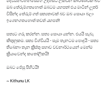
දෙවියන්වහන්සේගේ උදහසට ලක්වන කාරණාවක් බව
ඔබ තේරුම්ගතහොත් ඔබටම යහපත! එය මාටින් ලූතර්
විසින්ද තේරුම් ගත් සත්‍යතාවක් බව ඔබ සොයා බලා
ඉගෙනගතහොත් තවත් යහපත්!
සත්‍යට ගරු කරන්න. සත්‍ය සොයා යන්න. එයයි සැබෑ
කිතුනුකම. සත්‍ය විශ්වීයයි - සෑම තැනටම පොදුයි - සත්‍ය
තිබෙනා තැන ක්‍රිස්තු සභාව වචනාර්ථයෙන් මෙන්ම
ක්‍රියාවෙන්ද කතෝලිකයි!
ඔබට ජේසු පිහිටයි!
~ Kithunu LK