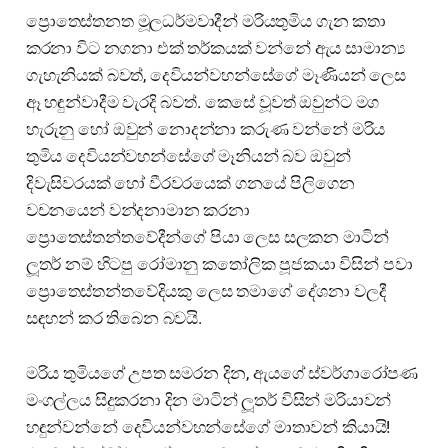
ප්‍රොතෙස්තනත මූලධර්මවාදීන් මරියතුමිය ගැන කතා
කරනා විට නගනා එක් තර්කයක් වන්නේ ඇය සාමාන්‍ය
ගැහැනියක් බවත්, දෙවියන්වහන්සේගේ මෑණියන් ලෙස
ඈ හඳුන්වාදීම වැරදි බවත්. කෙසේ වූවත් ඔවුන්ට මග
හැරුනු හෝ ඔවුන් නොදන්නා කරුණ වන්නේ මරිය
තුමිය දෙවියන්වහන්සේගේ මෑනියන් බව ඔවුන්
දිවැසිවරයක් හෝ වීරවරයෙක් ගනයේ පිලිගෙන
වචනයෙන් වන්දනාමාන කරනා
ප්‍රොතෙස්තන්තවේදීන්ගේ පියා ලෙස සලකන මාටින්
ලූතර් නම් හිටපු රෝමානු කතෝලික පූජකයා විසින් පවා
ප්‍රොතෙස්තන්තවේදියකු ලෙස තමාගේ දේශනා වලදී
සඳහන් කර තිබෙන බවයි.
මරිය තුමියගේ උපත සමරන දින, ඇයගේ ස්වර්ගාරෝපණ
මංගල්ලය සිදුකරනා දින මාටින් ලූතර් විසින් මරියාවන්
හඳුන්වන්නේ දෙවියන්වහන්සේගේ මාතාවන් කියායි!