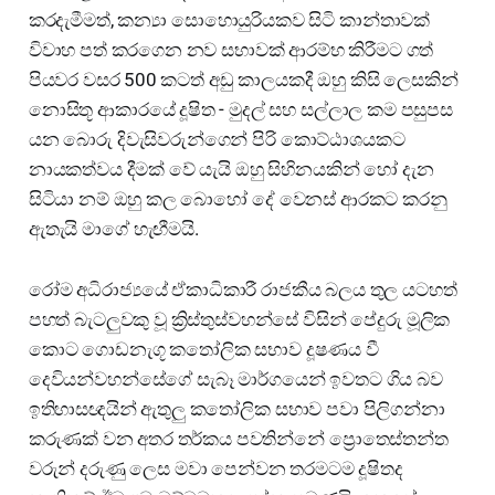
කරදැමීමත්, කන්‍යා සොහොයුරියකව සිටි කාන්තාවක්
විවාහ පත් කරගෙන නව සභාවක් ආරම්භ කිරීමට ගත්
පියවර වසර 500 කටත් අඩු කාලයකදී ඔහු කිසි ලෙසකින්
නොසිතූ ආකාරයේ දූෂිත - මුදල් සහ සල්ලාල කම පසුපස
යන බොරු දිවැසිවරුන්ගෙන් පිරි කොට්ඨාශයකට
නායකත්වය දීමක් වේ යැයි ඔහු සිහිනයකින් හෝ දැන
සිටියා නම් ඔහු කල බොහෝ දේ වෙනස් ආරකට කරනු
ඇතැයි මාගේ හැඟීමයි.
රෝම අධිරාජ්‍යයේ ඒකාධිකාරී රාජකීය බලය තුල යටහත්
පහත් බැටලුවකු වූ ක්‍රිස්තුස්වහන්සේ විසින් පේදුරු මූලික
කොට ගොඩනැගූ කතෝලික සභාව දූෂණය වී
දෙවියන්වහන්සේගේ සැබෑ මාර්ගයෙන් ඉවතට ගිය බව
ඉතිහාසඥ‍යින් ඇතුලු කතෝලික සභාව පවා පිලිගන්නා
කරුණක් වන අතර තර්කය පවතින්නේ ප්‍රොතෙස්තන්ත
වරුන් දරුණු ලෙස මවා පෙන්වන තරමටම දූෂිතද