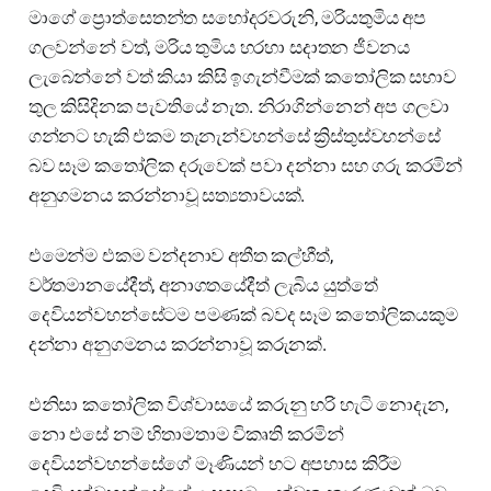
මාගේ ප්‍රොත්සෙතන්ත සහෝදරවරුනි, මරියතුමිය අප
ගලවන්නේ වත්, මරිය තුමිය හරහා සදාතන ජීවනය
ලැබෙන්නේ වත් කියා කිසි ඉගැන්වීමක් කතෝලික සභාව
තුල කිසිදිනක පැවතියේ නැත. නිරාගින්නෙන් අප ගලවා
ගන්නට හැකි එකම තැනැන්වහන්සේ ක්‍රිස්තුස්වහන්සේ
බව සෑම කතෝලික දරුවෙක් පවා දන්නා සහ ගරු කරමින්
අනුගමනය කරන්නාවූ සත්‍යතාවයක්.
එමෙන්ම එකම වන්දනාව අතීත කල්හීත්,
වර්තමානයේදීත්, අනාගතයේදීත් ලැබිය යුත්තේ
දෙවියන්වහන්සේටම පමණක් බවද සෑම කතෝලිකයකුම
දන්නා අනුගමනය කරන්නාවූ කරුනක්.
එනිසා කතෝලික විශ්වාසයේ කරුනු හරි හැටි නොදැන,
නො එසේ නම් හිතාමතාම විකෘති කරමින්
දෙවියන්වහන්සේගේ මෑණියන් හට අපහාස කිරීම