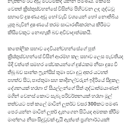
නැතිනම් ඊට අඩු මට්ටමකද යන්න පමණයි. කෙසේ
වෙතත් ක්‍රිස්තුස්වහන්සේ විසින්ම පිහිටවන ලද ශුද්ධවූ
සභාවේ දූෂණය අඩු හෝ වැඩි වශයෙන් හෝ නොතිබිය
යුතු බැවින් දූෂණයේ තරම සාධාරණීකරනය කිරීමට
කිසිවෙකුට නොහැකි බව අවිවාදාත්මකයි.
කතෝලික සභාව දෙවියන්වහන්සේගේ පුත්
ක්‍රිස්තුස්වහන්සේ විසින් ආරම්භ කල සභාව ලෙස පැවතියද
මිදි වත්තේ සමහර සේවකයන්ගේ දුෂ්ඨකම නිසා දූෂ්‍ය වී
තිබූ බව සාන්ත ෆ්‍රැන්සිස් තුමා පවා දුටු අතර යටහත්
පහත්ව සිට, පාප්තුමා සහ කාදිනල්වරුන් ඉදිරියේ සිදුකල
දේශනයක් හරහා ඒ සියල්ලන්ගේ සිත් ශුද්ධාත්මයාණන්
මගින් වෙනස් කොට සැබෑ පරිවර්තනයක් හරහා මුල්
තත්වයට පත් කලේ මාටින් ලූතර්ට වසර 300කට පමණ
පෙර යන්න මාටින් ලූතර් දැනගෙන සිටියද අමතක කිරීම
මාන්නය නිසා සිදුවූවක් දැයි ඇත්තේ ප්‍රශ්නාර්ථයක්!