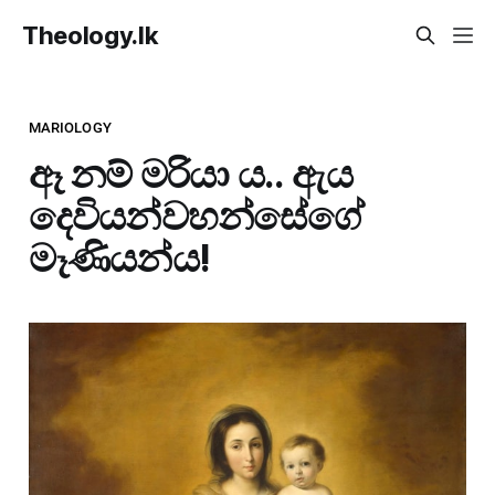
Theology.lk
MARIOLOGY
ඈ නම් මරියා ය.. ඇය
දෙවියන්වහන්සේගේ
මෑණියන්ය!