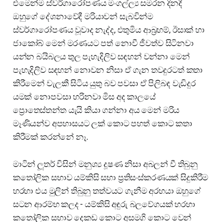
එමෙන්ම ස්වර්ගාරෝපණය මංගල්ල්‍ය සමරන දිනදී
ඔහුගේ දේශනාවේදී මරියාවන් සැබවින්ම
ස්වර්ගාරෝපණය වූවාද නැද්ද, එතුමිය ආබ්‍රහම්, ඊසාක් හා
ජාකෝබ් මෙන් මරණයට පත් නොවී ජීවත්ව සිටිනවා
යන්න බයිබලය තුල පැහැදිලිව සඳහන් වන්නා මෙන්
පැහැදිලිව සඳහන් නොවන නිසා ඒ ගැන තවදුරටත් කතා
කිරීමෙන් වැලකී සිටිය යුතු බව පවසා ඒ පිලිබඳ වැඩිදුර
යමක් නොපවසා හරිනවා මිස අද කාලයේ
ප්‍රොතෙස්තන්ත යැයි කියා ගන්නා අය මෙන් මරිය
මෑණියන්ව අපහාසයට ලක් කොට පහත් කොට කතා
කිරීමක් කරන්නේ නෑ.
මාටින් ලූතර් විසින් මනුශ්‍ය දූෂණ නිසා අබලන් වී තිබුනු
කතෝලික සභාව යම්කිසි සභා ප්‍රතිසංස්කරණයක් සිදුකිරීම
හරහා එය මුලින් තිබුනු තත්වයට ගැනීම අරභයා ඔහුගේ
සටන ආරම්භ කලද - යම්කිසි අඳුරු බලවේගයක් හරහා
කතෝලික සභාව දෙකඩ කොට අසමගි කොට වෙන්